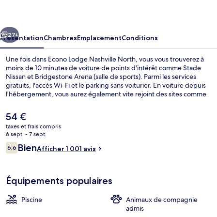
Nashville
North
cédent
Suivant
27+
Présentation
Chambres
Emplacement
Conditions
Une fois dans Econo Lodge Nashville North, vous vous trouverez à
moins de 10 minutes de voiture de points d'intérêt comme Stade
Nissan et Bridgestone Arena (salle de sports). Parmi les services
gratuits, l'accès Wi-Fi et le parking sans voiturier. En voiture depuis
l'hébergement, vous aurez également vite rejoint des sites comme
Centre de conventions Nashville Music City et Ryman Auditorium.
Les autres voyageurs adorent le personnel attentionné.
Le
54 €
prix
taxes et frais compris
actuel
6 sept. - 7 sept.
Service de café
est
Avis
Bien
6,6
Afficher 1 001 avis
de
6,6 sur 10
voyageurs
54 €.
Équipements populaires
Piscine
Animaux de compagnie
admis