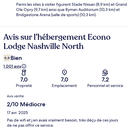
Parmi les sites à visiter figurent Stade Nissan (8,9 km) et Grand
Ole Opry (9,7 km) ainsi que Ryman Auditorium (10,3 km) et
Bridgestone Arena (salle de sports) (10,3 km).
Avis sur l’hébergement Econo
Avis
Lodge Nashville North
Bien
6,6
1 001 avis
7,0
7,0
7,2
Propreté
Emplacement
Personnel et service
Avis
Avis vérifié
2/10 Médiocre
17 avr. 2025
Pas de wifi et j en avais vraiment besoin, très déçu de ces jours
de ne pas offrir ce service.