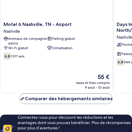
Smoking
Motel
Days
Motel 6 Nashville, TN - Airport
Days I
6
Inn
North/
Nashville
Nashville,
by
Nashvill
Animaux de compagnie
Parking gratuit
TN
Wyndh
admis
-
Nashvill
Piscin
Wi-Fi gratuit
Climatisation
Airport
North/O
Parkin
6.8
Nashville
Area
6,8
1 017 avis
sur
Nashvill
6.8
6,8
544 a
10,
Est
sur
1 017 avis
10,
Le
55 €
544 avis
nouveau
taxes et frais compris
prix
9 août - 10 août
est
de
Comparer des hébergements similaires
55 €
Connectez-vous pour découvrir les réductions et les
avantages dont vous pouvez bénéficier. Plus de récompenses
pour plus d’aventures !