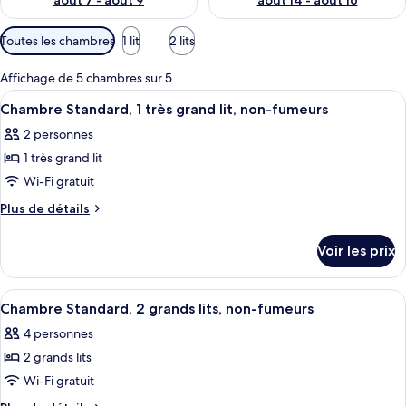
août 7 - août 9
août 14 - août 16
Filtres
Toutes les chambres
1 lit
2 lits
disponibles
pour
Affichage de 5 chambres sur 5
les
Afficher
Une chambre d’hôtel équipée d’un lit, 
5
Chambre Standard, 1 très grand lit, non-fumeurs
chambres
toutes
2 personnes
les
1 très grand lit
photos
pour
Wi-Fi gratuit
ce
Plus
Plus de détails
type
de
détails
de
Voir les prix
sur
chambre :
le
Chambre
type
Afficher
Une chambre d’hôtel avec deux lits, u
5
Standard,
de
Chambre Standard, 2 grands lits, non-fumeurs
toutes
chambre
1
4 personnes
Chambre
les
très
Standard,
2 grands lits
photos
grand
1
pour
Wi-Fi gratuit
très
lit,
ce
grand