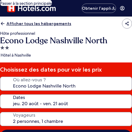
Passer à la section principale
Obtenir l’appli
Afficher tous les hébergements
Hôte professionnel
Econo Lodge Nashville North
Hébergement
2.0 étoiles
Hôtel à Nashville
Choisissez des dates pour voir les prix
Où allez-vous ?
Dates
Voyageurs