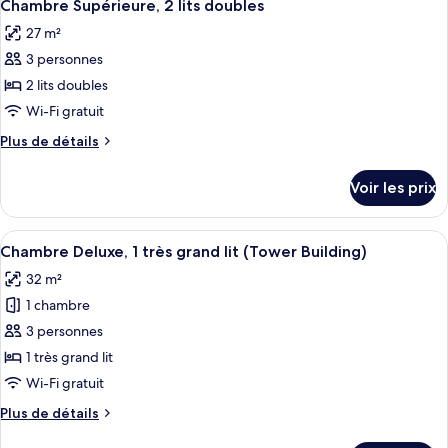
5
de
Chambre Supérieure, 2 lits doubles
toutes
chambre
27 m²
Chambre
les
(Cabana
3 personnes
photos
Building)
pour
2 lits doubles
ce
Wi-Fi gratuit
type
Plus
Plus de détails
de
de
chambre :
détails
Voir les prix
sur
Chambre
le
Supérieure,
type
Afficher
Un lit à baldaquin, un canapé, une cha
2
6
de
Chambre Deluxe, 1 très grand lit (Tower Building)
toutes
chambre
lits
32 m²
Chambre
les
doubles
Supérieure,
1 chambre
photos
2
pour
3 personnes
lits
ce
doubles
1 très grand lit
type
Wi-Fi gratuit
de
Plus
Plus de détails
chambre :
de
Chambre
détails