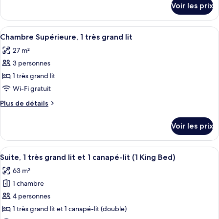
Voir les prix
sur
Deluxe,
le
1
type
Afficher
Un lit à baldaquin avec un banc, un fa
très
7
de
Chambre Supérieure, 1 très grand lit
toutes
grand
chambre
27 m²
Chambre
les
lit
Deluxe,
3 personnes
photos
(Tower
1
pour
1 très grand lit
Building)
très
ce
grand
Wi-Fi gratuit
lit
type
Plus
Plus de détails
(Tower
de
de
Building)
chambre :
détails
Voir les prix
sur
Chambre
le
Supérieure,
type
Afficher
Draps en coton égyptien, literie de qu
1
9
de
Suite, 1 très grand lit et 1 canapé-lit (1 King Bed)
toutes
chambre
très
63 m²
Chambre
les
grand
Supérieure,
1 chambre
photos
lit
1
pour
4 personnes
très
ce
grand
1 très grand lit et 1 canapé-lit (double)
lit