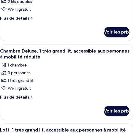
Room,
2 lits doubles
photos
Beds,
2
pour
Wi-Fi gratuit
Double
Mobility
ce
Beds,
Plus
Plus de détails
Accessible
Mobility
type
de
Accessible
détails
de
Voir les prix
sur
chambre :
le
Deluxe
type
Afficher
Draps en coton égyptien, literie de qu
5
Room,
de
Chambre Deluxe, 1 très grand lit, accessible aux personnes
toutes
chambre
2
à mobilité réduite
Deluxe
les
Double
1 chambre
Room,
photos
Beds
2
3 personnes
pour
Double
(Tower
1 très grand lit
ce
Beds
Building)
(Tower
type
Wi-Fi gratuit
Building)
de
Plus
Plus de détails
chambre :
de
détails
Chambre
Voir les prix
sur
Deluxe,
le
1
type
Afficher
Un lit à baldaquin avec un oreiller bla
5
très
de
Loft, 1 très grand lit, accessible aux personnes à mobilité