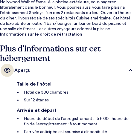
Hollywood Walk of Fame. À la piscine extérieure, vous nagerez
littéralement dans le bonheur. Vous pourrez aussi vous faire plaisir à
l'établissement Shirleys, l'un des 2 restaurants du lieu. Ouvert à l'heure
du dîner, il vous régale de ses spécialités Cuisine américaine. Cet hôtel
de luxe abrite en outre 4 bars/lounges, un bar en bord de piscine et
une salle de fitness. Les autres voyageurs adorent la piscine
rafraîchissante et la literie de qualité. Les transports publics sont tout
Informations sur le droit de rétractation
proches. Station de métro Hollywood - Highland se situe à seulement 3
min à pied.
Plus d’informations sur cet
hébergement
Aperçu
Taille de l'hôtel
Hôtel de 300 chambres
Sur 12 étages
Arrivée et départ
Heure de début de l'enregistrement : 15 h 00 ; heure de
fin de l'enregistrement : à tout moment.
L'arrivée anticipée est soumise à disponibilité