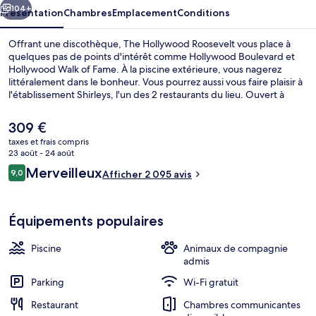
104+
Présentation
Chambres
Emplacement
Conditions
Offrant une discothèque, The Hollywood Roosevelt vous place à
quelques pas de points d'intérêt comme Hollywood Boulevard et
Hollywood Walk of Fame. À la piscine extérieure, vous nagerez
littéralement dans le bonheur. Vous pourrez aussi vous faire plaisir à
l'établissement Shirleys, l'un des 2 restaurants du lieu. Ouvert à
l'heure du dîner, il vous régale de ses spécialités Cuisine américaine.
Cet hôtel de luxe abrite en outre 4 bars/lounges, un bar en bord de
Le
309 €
piscine et une salle de fitness. Les autres voyageurs adorent la
prix
taxes et frais compris
piscine rafraîchissante et la literie de qualité. Les transports publics
actuel
23 août - 24 août
sont tout proches. Station de métro Hollywood - Highland se situe à
Piscine extérieure, parasols de plage, 
est
Avis
seulement 3 min à pied.
Merveilleux
9,0
Afficher 2 095 avis
de
9,0 sur 10
voyageurs
309 €.
Équipements populaires
Piscine
Animaux de compagnie
admis
Parking
Wi-Fi gratuit
Restaurant
Chambres communicantes