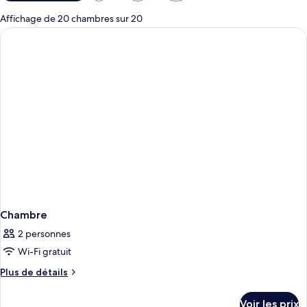
disponibles
pour
Affichage de 20 chambres sur 20
les
chambres
Chambre
2 personnes
Wi-Fi gratuit
Plus
Plus de détails
de
détails
Voir les prix