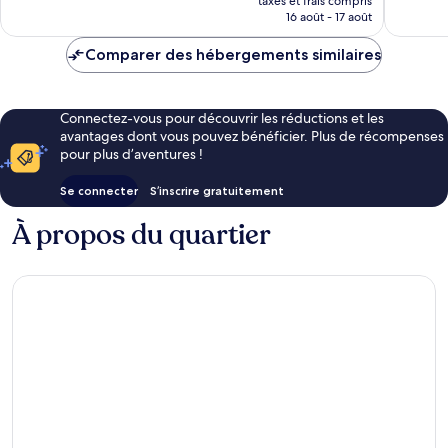
taxes et frais compris
prix
16 août - 17 août
est
de
Comparer des hébergements similaires
252 €
Connectez-vous pour découvrir les réductions et les
avantages dont vous pouvez bénéficier. Plus de récompenses
pour plus d’aventures !
Se connecter
S’inscrire gratuitement
À propos du quartier