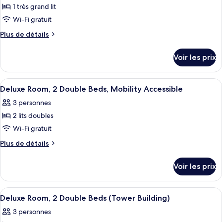
lits
pour
1 très grand lit
(Two
ce
Double
Wi-Fi gratuit
Beds)
type
Plus
Plus de détails
de
de
chambre :
détails
Voir les prix
sur
Suite
le
(Cabana
type
Afficher
Une chambre d’hôtel avec deux lits, un
Building)
5
de
Deluxe Room, 2 Double Beds, Mobility Accessible
toutes
chambre
3 personnes
Suite
les
(Cabana
2 lits doubles
photos
Building)
pour
Wi-Fi gratuit
ce
Plus
Plus de détails
type
de
détails
de
Voir les prix
sur
chambre :
le
Deluxe
type
Afficher
Une chambre d’hôtel équipée d’un lit, d
3
Room,
de
Deluxe Room, 2 Double Beds (Tower Building)
toutes
chambre
2
3 personnes
Deluxe
les
Double