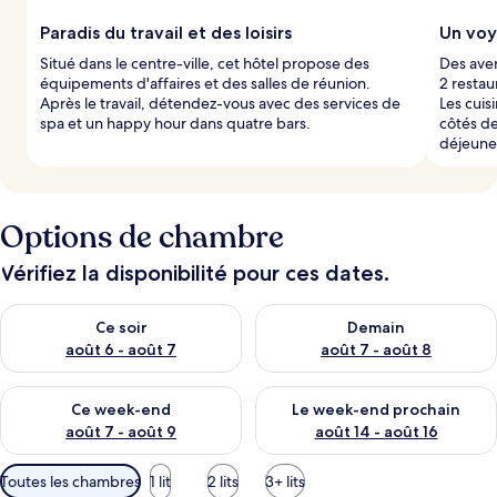
Paradis du travail et des loisirs
Un voy
Situé dans le centre-ville, cet hôtel propose des
Des aven
équipements d'affaires et des salles de réunion.
2 restau
Après le travail, détendez-vous avec des services de
Les cuis
spa et un happy hour dans quatre bars.
côtés d
déjeune
Options de chambre
Vérifiez la disponibilité pour ces dates.
Vérifier la disponibilité pour ce soir août 6 - août 7
Vérifier la disponibilité pour 
Ce soir
Demain
août 6 - août 7
août 7 - août 8
Vérifier la disponibilité pour ce week-end août 7 - août 9
Vérifier la disponibilité pour 
Ce week-end
Le week-end prochain
août 7 - août 9
août 14 - août 16
Filtres
Toutes les chambres
1 lit
2 lits
3+ lits