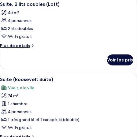
Afficher
lits
5
de
Suite, 2 lits doubles (Loft)
toutes
doubles
chambre
45 m²
Chambre
les
(Tower
Deluxe,
4 personnes
photos
Building)
2
pour
2 lits doubles
lits
ce
doubles
Wi-Fi gratuit
(Tower
type
Plus
Plus de détails
Building)
de
de
chambre :
détails
Voir les prix
sur
Suite,
le
2
type
Afficher
Draps en coton égyptien, literie de qu
lits
9
de
Suite (Roosevelt Suite)
toutes
chambre
doubles
Vue sur la ville
Suite,
les
(Loft)
2
74 m²
photos
lits
pour
1 chambre
doubles
ce
(Loft)
4 personnes
type
1 très grand lit et 1 canapé-lit (double)
de
Wi-Fi gratuit
chambre :
Plus
Plus de détails