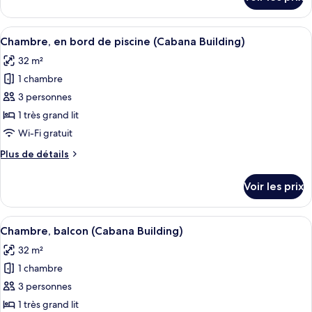
sur
le
type
Afficher
Une chambre d’hôtel avec un lit, une té
7
de
Chambre, en bord de piscine (Cabana Building)
toutes
chambre
32 m²
Chambre
les
1 chambre
photos
pour
3 personnes
ce
1 très grand lit
type
Wi-Fi gratuit
de
Plus
Plus de détails
chambre :
de
Chambre,
détails
Voir les prix
sur
en
le
bord
type
Afficher
Une chambre d’hôtel avec un canapé, u
de
7
de
Chambre, balcon (Cabana Building)
toutes
piscine
chambre
32 m²
Chambre,
les
(Cabana
en
1 chambre
photos
Building)
bord
pour
3 personnes
de
ce
piscine
1 très grand lit