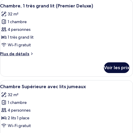
Afficher
Une chambre d’hôtel avec un grand lit, 
4
de
Chambre, 1 très grand lit (Premier Deluxe)
toutes
chambre
32 m²
Chambre
les
Club
1 chambre
photos
pour
4 personnes
ce
1 très grand lit
type
Wi-Fi gratuit
de
Plus
Plus de détails
chambre :
de
Chambre,
détails
Voir les prix
sur
1
le
très
type
Afficher
Une chambre d’hôtel avec deux lits, un
grand
4
de
Chambre Supérieure avec lits jumeaux
toutes
lit
chambre
32 m²
Chambre,
les
(Premier
1
1 chambre
photos
Deluxe)
très
pour
4 personnes
grand
ce
lit
2 lits 1 place
(Premier
type
Wi-Fi gratuit
Deluxe)
de