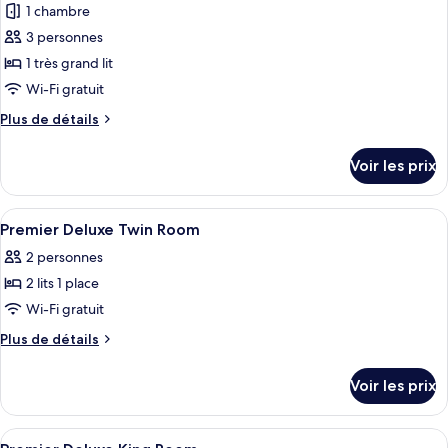
«
1 chambre
photos
lits
Premier
pour
3 personnes
jumeaux
»
ce
avec
1 très grand lit
(Deluxe)
lits
type
Wi-Fi gratuit
jumeaux
de
(Deluxe)
Plus
Plus de détails
chambre :
de
Executive
détails
Voir les prix
sur
Suite
le
type
Afficher
Coffres-forts dans les chambres, burea
9
de
Premier Deluxe Twin Room
toutes
chambre
2 personnes
Executive
les
Suite
2 lits 1 place
photos
pour
Wi-Fi gratuit
ce
Plus
Plus de détails
type
de
détails
de
Voir les prix
sur
chambre :
le
Premier
type
Afficher
Coffres-forts dans les chambres, burea
7
de