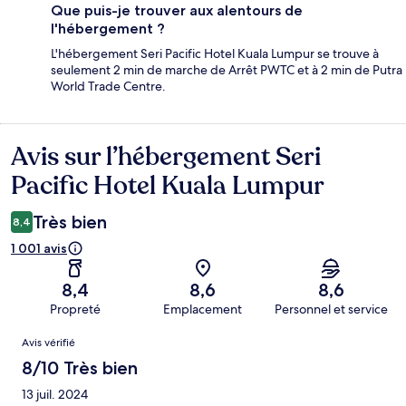
Que puis-je trouver aux alentours de
l'hébergement ?
L'hébergement Seri Pacific Hotel Kuala Lumpur se trouve à
seulement 2 min de marche de Arrêt PWTC et à 2 min de Putra
World Trade Centre.
Avis sur l’hébergement Seri
Avis
Pacific Hotel Kuala Lumpur
Très bien
8,4
1 001 avis
8,4
8,6
8,6
Propreté
Emplacement
Personnel et service
Avis
Avis vérifié
8/10 Très bien
13 juil. 2024