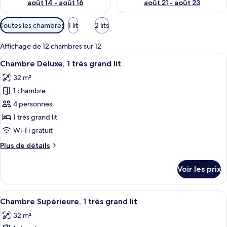
août 14 - août 16
août 21 - août 23
Filtres
Toutes les chambres
1 lit
2 lits
disponibles
pour
Affichage de 12 chambres sur 12
les
Afficher
Une chambre d’hôtel avec un lit, un b
3
Chambre Deluxe, 1 très grand lit
chambres
toutes
32 m²
les
1 chambre
photos
pour
4 personnes
ce
1 très grand lit
type
Wi-Fi gratuit
de
Plus
Plus de détails
chambre :
de
Chambre
détails
Voir les prix
sur
Deluxe,
le
1
type
Afficher
Une chambre d’hôtel avec un grand lit
très
3
de
Chambre Supérieure, 1 très grand lit
toutes
grand
chambre
32 m²
Chambre
les
lit
Deluxe,