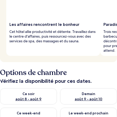
Les affaires rencontrent le bonheur
Paradi
Cet hôtel allie productivité et détente. Travaillez dans
Trois re
le centre d'affaires, puis ressourcez-vous avec des
barbecue
services de spa, des massages et du sauna.
décontra
pour pre
attend.
Options de chambre
Vérifiez la disponibilité pour ces dates.
Vérifier la disponibilité pour ce soir août 8 - août 9
Vérifier la disponibilité pour 
Ce soir
Demain
août 8 - août 9
août 9 - août 10
Vérifier la disponibilité pour ce week-end août 14 - août 16
Vérifier la disponibilité pour
Ce week-end
Le week-end prochain