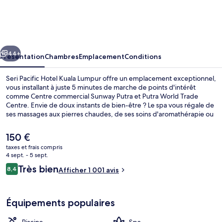
Pacific
Hotel
Kuala
cédent
Suivant
Lumpur
44+
Présentation
Chambres
Emplacement
Conditions
Seri Pacific Hotel Kuala Lumpur offre un emplacement exceptionnel,
vous installant à juste 5 minutes de marche de points d'intérêt
comme Centre commercial Sunway Putra et Putra World Trade
Centre. Envie de doux instants de bien-être ? Le spa vous régale de
ses massages aux pierres chaudes, de ses soins d'aromathérapie ou
de ses soins de réflexologie. Figurant parmi les 3 restaurants,
l'établissement The Pacific Grill vous ouvre ses portes pour le
Le
150 €
déjeuner et le dîner et vous propose des spécialités Cuisine au
prix
taxes et frais compris
barbecue. Parmi les autres avantages de cet hôtel de luxe, on
actuel
4 sept. - 5 sept.
trouve une piscine extérieure, un bar / salon et une salle de fitness,
Façade de l’hébergement
est
Avis
l'idéal pour des vacances sans soucis. Quelques minutes de marche
Très bien
8,4
Afficher 1 001 avis
de
8,4 sur 10
seulement séparent l'hébergement des transports publics : Arrêt
voyageurs
150 €.
PWTC est accessible en quelques foulées et Arrêt Putra KTM
Komuter se situe à 6 min à pied.
Équipements populaires