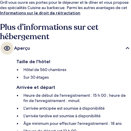
Grill vous ouvre ses portes pour le déjeuner et le dîner et vous propose
des spécialités Cuisine au barbecue. Parmi les autres avantages de cet
hôtel de luxe, on trouve une piscine extérieure, un bar / salon et une
Informations sur le droit de rétractation
salle de fitness, l'idéal pour des vacances sans soucis. Quelques minutes
de marche seulement séparent l'hébergement des transports publics :
Plus d’informations sur cet
Arrêt PWTC est accessible en quelques foulées et Arrêt Putra KTM
hébergement
Komuter se situe à 6 min à pied.
Aperçu
Taille de l'hôtel
Hôtel de 560 chambres
Sur 30 étages
Arrivée et départ
Heure de début de l'enregistrement : 15 h 00 ; heure de
fin de l'enregistrement : minuit.
L'arrivée anticipée est soumise à disponibilité
L'arrivée tardive est soumise à disponibilité
Âge minimum pour effectuer l'enregistrement : 18 ans
L'heure de départ est 12 h 00