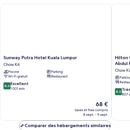
chambre
Room
Sunway Putra Hotel Kuala Lumpur
Hilton G
Superior
King
Room
Sunway
Hilton
Sunway Putra Hotel Kuala Lumpur
Hilton
Putra
Garden
Abdul 
Chow Kit
Hotel
Inn
Chow Ki
Piscine
Parking
Kuala
Kuala
Wi-Fi gratuit
Restaurant
Lumpur
Lumpur
Parkin
Restau
Chow
Jalan
8.6
Excellent
8,6
Kit
Tuanku
sur
1 001 avis
8.0
Trè
8,0
Abdul
10,
sur
807 a
Rahman
Excellent,
10,
Le
68 €
North
1 001 avis
Très
nouveau
Chow
bien,
taxes et frais compris
prix
Kit
8 sept. - 9 sept.
807 avis
est
de
Comparer des hébergements similaires
68 €