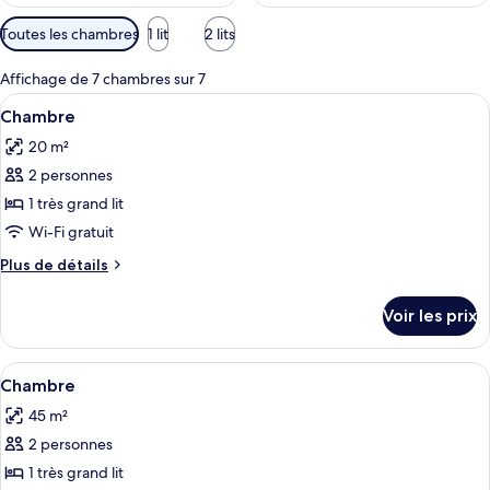
Filtres
Toutes les chambres
1 lit
2 lits
disponibles
pour
Affichage de 7 chambres sur 7
les
Afficher
Une chambre d’hôtel avec un lit, un bu
18
Chambre
chambres
toutes
20 m²
les
2 personnes
photos
pour
1 très grand lit
ce
Wi-Fi gratuit
type
Plus
Plus de détails
de
de
chambre :
détails
Voir les prix
sur
Chambre
le
type
Afficher
Literie de qualité supérieure, coffres-
10
de
Chambre
toutes
chambre
45 m²
Chambre
les
2 personnes
photos
pour
1 très grand lit