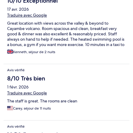
10/10 Exceptionnel
17 avr. 2026
Traduire avec Google
Great location with views across the valley & beyond to
Cayambe volcano. Room spacious and clean, breakfast very
good & dinner was also excellent & reasonably priced. Staff
always on hand to help if needed. The heated swimming pool is
a bonus, a gym if you want more exercise. 10 minutes in a taxi to
the historic centre & botanical gardens. A great stay
Kenneth, séjour de 2 nuits
Avis vérifié
8/10 Très bien
1 févr. 2026
Traduire avec Google
The staff is great. The rooms are clean
Carey, séjour de 11 nuits
Avis vérifié