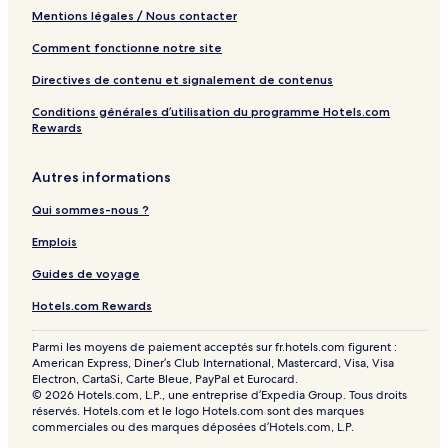
t
Mentions légales / Nous contacter
3
5
Comment fonctionne notre site
Directives de contenu et signalement de contenus
Conditions générales d’utilisation du programme Hotels.com
Rewards
Autres informations
Qui sommes-nous ?
Emplois
Guides de voyage
Hotels.com Rewards
Parmi les moyens de paiement acceptés sur fr.hotels.com figurent :
American Express, Diner’s Club International, Mastercard, Visa, Visa
Electron, CartaSi, Carte Bleue, PayPal et Eurocard.
© 2026 Hotels.com, L.P., une entreprise d’Expedia Group. Tous droits
réservés. Hotels.com et le logo Hotels.com sont des marques
commerciales ou des marques déposées d’Hotels.com, L.P.