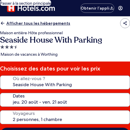
Passer à la section principale
Obtenir l’appli
Afficher tous les hébergements
Maison entière
·
Hôte professionnel
Seaside House With Parking
Hébergement
3.5 étoiles
Maison de vacances à Worthing
Choisissez des dates pour voir les prix
Où allez-vous ?
Dates
Voyageurs