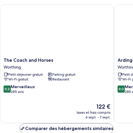
The Coach and Horses
Ardingto
The
Ardingt
The Coach and Horses
Arding
Coach
Hotel
Worthing
Worthin
and
Worthin
Petit déjeuner gratuit
Parking gratuit
Petit 
Horses
Wi-Fi gratuit
Restaurant
Wi-Fi 
Worthing
9.2
9.0
Merveilleux
Mer
9,2
9,0
sur
sur
285 avis
285 a
10,
10,
Merveilleux,
Merveill
Le
122 €
285 avis
285 avis
nouveau
taxes et frais compris
prix
6 sept. - 7 sept.
est
de
Comparer des hébergements similaires
122 €