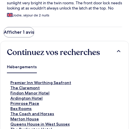
sunlight very bright in the twin rooms. The front door lock needs
looking at as wouldn't always unlock the latch at the top. No
netflix set up and it said it would be in the information booklet.
Jodie, séjour de 2 nuits
Garden average more effort could be made to make it a nicer
area. No childrens books or toys which is always useful for
families. Overall a good stay for 2 nights we all slept well apart
Afficher 1 avis
from the blinds not really blocking the morning sun out.
Continuez vos recherches
Hébergements
L
Premier Inn Worthing Seafront
i
L
The Claremont
e
i
L
Findon Manor Hotel
n
e
i
L
Ardington Hotel
o
n
e
i
L
Primrose Place
u
o
n
e
i
L
Bex Rooms
v
u
o
n
e
i
L
The Coach and Horses
r
v
u
o
n
e
i
L
Merton House
a
r
v
u
o
n
e
i
L
Queens House in West Sussex