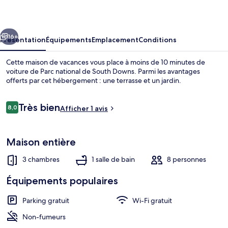
With
Parking
cédent
Suivant
16+
Présentation
Équipements
Emplacement
Conditions
Cette maison de vacances vous place à moins de 10 minutes de
voiture de Parc national de South Downs. Parmi les avantages
offerts par cet hébergement : une terrasse et un jardin.
Avis
Très bien
8,0
Afficher 1 avis
8,0 sur 10
voyageurs
Maison entière
Appartement, salle de bains privée | B
3 chambres
1 salle de bain
8 personnes
Équipements populaires
Parking gratuit
Wi-Fi gratuit
Non-fumeurs