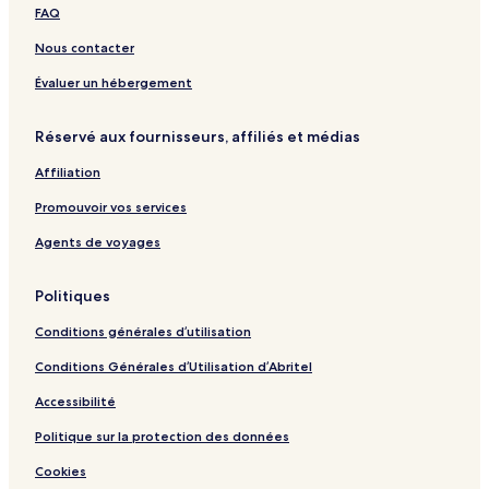
G
h
g
t
o
d
FAQ
e
b
s
n
r
t
y
o
Nous contacter
a
U
o
w
r
m
Évaluer un hébergement
a
b
S
y
a
e
Réservé aux fournisseurs, affiliés et médias
s
n
c
R
o
Affiliation
o
n
o
d
Promouvoir vos services
s
-
t
f
Agents de voyages
l
o
Politiques
o
r
Conditions générales d’utilisation
A
p
Conditions Générales d’Utilisation d’Abritel
a
r
Accessibilité
t
m
Politique sur la protection des données
e
Cookies
n