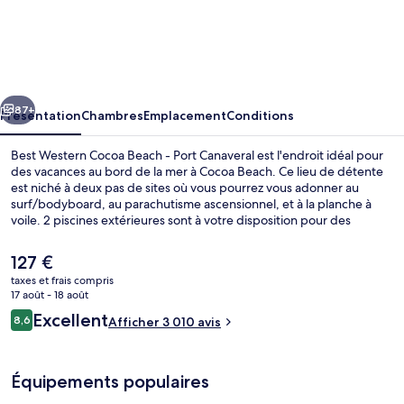
Best
Western
Cocoa
Beach
cédent
Suivant
-
87+
Présentation
Chambres
Emplacement
Conditions
Port
Best Western Cocoa Beach - Port Canaveral est l'endroit idéal pour
Canaveral
des vacances au bord de la mer à Cocoa Beach. Ce lieu de détente
est niché à deux pas de sites où vous pourrez vous adonner au
surf/bodyboard, au parachutisme ascensionnel, et à la planche à
voile. 2 piscines extérieures sont à votre disposition pour des
moments agréables, et pour toujours plus de détente, vous pourrez
compter sur un centre de fitness. L'établissement Ale House sert le
Le
127 €
déjeuner et le dîner. Cet hébergement abrite un bar en bord de
prix
taxes et frais compris
piscine et un snack-bar/une épicerie fine, tandis que, petit plus
actuel
17 août - 18 août
pratique, les chambres bénéficient d'un réfrigérateur et d'un micro-
Vue de la chambre
est
Avis
ondes. Les autres voyageurs adorent la piscine rafraîchissante et la
Excellent
8,6
Afficher 3 010 avis
de
8,6 sur 10
literie de qualité.
voyageurs
127 €.
Équipements populaires