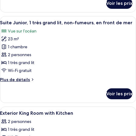
Voir les prix
sur
Standard,
le
2
type
Afficher
Un balcon avec vue sur la plage et la j
grands
7
de
Suite Junior, 1 très grand lit, non-fumeurs, en front de mer
toutes
lits,
chambre
Vue sur l’océan
Chambre
les
non-
Standard,
23 m²
photos
fumeurs,
2
pour
1 chambre
cuisine
grands
ce
lits,
2 personnes
non-
type
1 très grand lit
fumeurs,
de
Wi-Fi gratuit
cuisine
chambre :
Plus
Plus de détails
Suite
de
Junior,
détails
Voir les prix
1
sur
le
très
type
Afficher
Surmatelas, bureau, espace de travail
grand
7
de
Exterior King Room with Kitchen
toutes
lit,
chambre
2 personnes
Suite
les
non-
Junior,
1 très grand lit
photos
fumeurs,
1