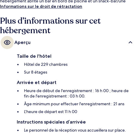
hébergement abrite un bar en bord de piscine et un snack-bar/une
épicerie fine, tandis que, petit plus pratique, les chambres bénéficient
Informations sur le droit de rétractation
d'un réfrigérateur et d'un micro-ondes. Les autres voyageurs adorent la
piscine rafraîchissante et la literie de qualité.
Plus d’informations sur cet
hébergement
Aperçu
Taille de l'hôtel
Hôtel de 229 chambres
Sur 8 étages
Arrivée et départ
Heure de début de l'enregistrement : 16 h 00 ; heure de
fin de l'enregistrement : 03 h 00.
Âge minimum pour effectuer l'enregistrement : 21 ans
L'heure de départ est 11 h 00
Instructions spéciales d’arrivée
Le personnel de la réception vous accueillera sur place.