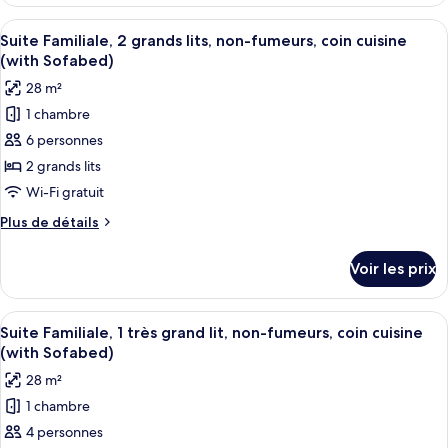
le
lits,
type
Afficher
Un salon avec un canapé bleu, un faute
non-
10
de
Suite Familiale, 2 grands lits, non-fumeurs, coin cuisine
toutes
fumeurs,
chambre
(with Sofabed)
Suite
les
en
28 m²
Junior,
photos
front
2
1 chambre
pour
de
grands
6 personnes
ce
lits,
mer
non-
type
2 grands lits
(with
fumeurs,
de
Sofabed)
Wi-Fi gratuit
en
chambre :
front
Plus
Plus de détails
Suite
de
de
mer
Familiale,
détails
Voir les prix
(with
sur
2
Sofabed)
le
grands
type
Afficher
Un salon avec un canapé bleu, un faute
lits,
7
de
Suite Familiale, 1 très grand lit, non-fumeurs, coin cuisine
toutes
chambre
non-
(with Sofabed)
Suite
les
fumeurs,
28 m²
Familiale,
photos
coin
2
1 chambre
pour
cuisine
grands
4 personnes
ce
lits,
(with