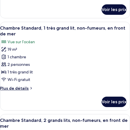
de
Chambre
détails
Voir les prix
sur
Standard,
le
1
type
Afficher
Une chambre d’hôtel avec un grand lit,
très
9
de
Chambre Standard, 1 très grand lit, non-fumeurs, en front
toutes
grand
chambre
de mer
Chambre
les
lit,
Vue sur l’océan
Standard,
photos
non-
1
19 m²
pour
fumeurs
très
1 chambre
ce
grand
lit,
type
2 personnes
non-
de
1 très grand lit
fumeurs
chambre :
Wi-Fi gratuit
Chambre
Plus
Plus de détails
Standard,
de
1
détails
Voir les prix
sur
très
le
grand
type
Afficher
Un balcon avec vue sur la plage et la j
lit,
9
de
Chambre Standard, 2 grands lits, non-fumeurs, en front de
toutes
non-
chambre
mer
Chambre