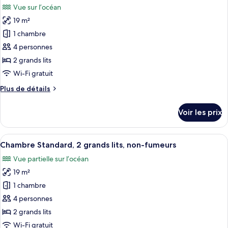
les
fumeurs,
Vue sur l’océan
Standard,
photos
en
1
19 m²
pour
front
très
1 chambre
ce
grand
de
lit,
type
4 personnes
mer
non-
de
2 grands lits
fumeurs,
chambre :
en
Wi-Fi gratuit
Chambre
front
Plus
Plus de détails
de
Standard,
de
mer
2
détails
Voir les prix
sur
grands
le
lits,
type
Afficher
Une chambre d’hôtel avec deux lits, u
non-
8
de
Chambre Standard, 2 grands lits, non-fumeurs
toutes
fumeurs,
chambre
Vue partielle sur l’océan
Chambre
les
en
Standard,
19 m²
photos
front
2
pour
1 chambre
de
grands
ce
lits,
mer
4 personnes
non-
type
2 grands lits
fumeurs,
de
Wi-Fi gratuit
en