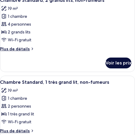
Chambre Standard, 2 grands lits, non-fumeurs
toutes
doubles,
chambre
19 m²
Chambre
les
non-
Standard,
1 chambre
photos
fumeurs
2
pour
4 personnes
lits
ce
doubles,
2 grands lits
non-
type
Wi-Fi gratuit
fumeurs
de
Plus
Plus de détails
chambre :
de
Chambre
détails
Voir les prix
sur
Standard,
le
2
type
Afficher
Une chambre d’hôtel avec un grand lit, 
grands
10
de
Chambre Standard, 1 très grand lit, non-fumeurs
toutes
lits,
chambre
19 m²
Chambre
les
non-
Standard,
1 chambre
photos
fumeurs
2
pour
2 personnes
grands
ce
lits,
1 très grand lit
non-
type
Wi-Fi gratuit
fumeurs
de
Plus
Plus de détails
chambre :