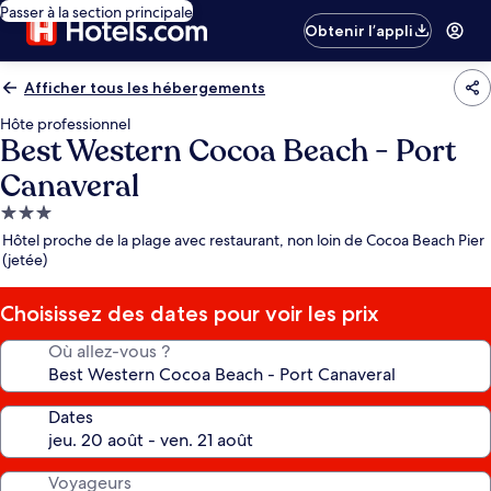
Passer à la section principale
Obtenir l’appli
Afficher tous les hébergements
Hôte professionnel
Best Western Cocoa Beach - Port
Canaveral
Hébergement
3.0 étoiles
Hôtel proche de la plage avec restaurant, non loin de Cocoa Beach Pier
(jetée)
Choisissez des dates pour voir les prix
Où allez-vous ?
Dates
Voyageurs