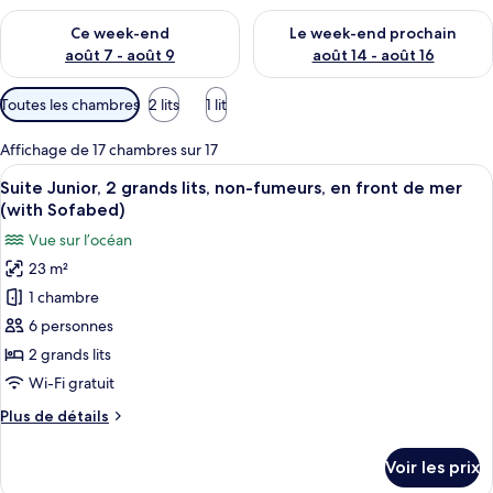
Vérifier la disponibilité pour ce week-end août 7 - août 9
Vérifier la disponibilité pour 
Ce week-end
Le week-end prochain
août 7 - août 9
août 14 - août 16
Filtres
Toutes les chambres
2 lits
1 lit
disponibles
pour
Affichage de 17 chambres sur 17
les
Afficher
Un balcon avec vue sur la plage et la j
6
Suite Junior, 2 grands lits, non-fumeurs, en front de mer
chambres
toutes
(with Sofabed)
les
Vue sur l’océan
photos
23 m²
pour
1 chambre
ce
type
6 personnes
de
2 grands lits
chambre :
Wi-Fi gratuit
Suite
Plus
Plus de détails
Junior,
de
2
détails
Voir les prix
sur
grands