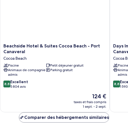
Standard,
lit,
1
non-
très
grand
fumeurs
lit,
non-
fumeurs
Beachside
Days
Beachside Hotel & Suites Cocoa Beach - Port
Days I
Hotel
Inn
Canaveral
Canave
&
by
Cocoa Beach
Cocoa B
Suites
Wyndh
Cocoa
Piscine
Petit déjeuner gratuit
Cocoa
Piscin
Animaux de compagnie
Parking gratuit
Anima
Beach
Beach
admis
admis
-
Port
Port
Canaver
8.8
8.8
Excellent
Exce
8,8
8,8
Canaveral
Cocoa
sur
sur
5 804 avis
1 593
Cocoa
Beach
10,
10,
Le
124 €
Beach
Excellent,
Excellen
nouveau
5 804 avis
1 593 avi
taxes et frais compris
prix
1 sept. - 2 sept.
est
de
Comparer des hébergements similaires
124 €