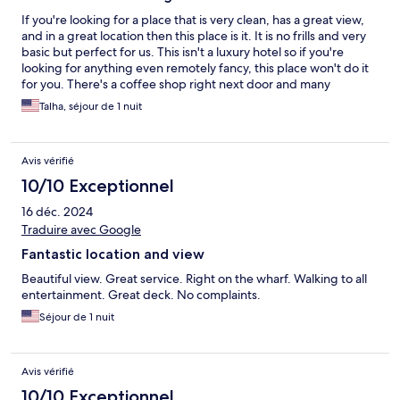
If you're looking for a place that is very clean, has a great view,
and in a great location then this place is it. It is no frills and very
basic but perfect for us. This isn't a luxury hotel so if you're
looking for anything even remotely fancy, this place won't do it
for you. There's a coffee shop right next door and many
restaurants within walking distance. The view and sunset was
Talha, séjour de 1 nuit
absolutely spectacular. We traveled with our infant and toddler
and the bedroom was perfect for us. The only con is that the
place is very dated. Everything is in excellent condition but it
Avis vérifié
appears the last remodel was in the 90s. We would return
because it worked for us but if I was looking for a couples
10/10 Exceptionnel
retreat or honeymoon I would personally want something more
16 déc. 2024
luxurious
Traduire avec Google
Fantastic location and view
Beautiful view. Great service. Right on the wharf. Walking to all
entertainment. Great deck. No complaints.
Séjour de 1 nuit
Avis vérifié
10/10 Exceptionnel