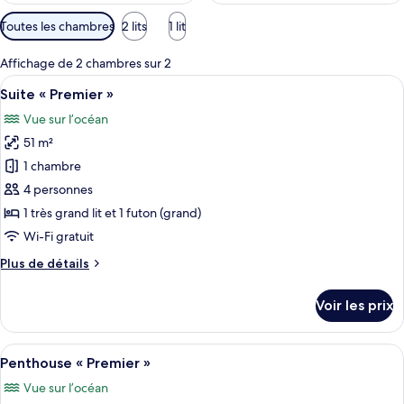
Filtres
Toutes les chambres
2 lits
1 lit
disponibles
pour
Affichage de 2 chambres sur 2
les
Afficher
Une terrasse dotée de chaises et d’une 
36
Suite « Premier »
chambres
toutes
Vue sur l’océan
les
51 m²
photos
pour
1 chambre
ce
4 personnes
type
1 très grand lit et 1 futon (grand)
de
Wi-Fi gratuit
chambre :
Plus
Plus de détails
Suite
de
«
détails
Voir les prix
Premier
sur
le
»
type
Afficher
Un balcon avec des fauteuils de jardin
50
de
Penthouse « Premier »
toutes
chambre
Vue sur l’océan
Suite
les