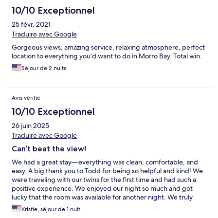
10/10 Exceptionnel
25 févr. 2021
Traduire avec Google
Gorgeous views, amazing service, relaxing atmosphere, perfect
location to everything you’d want to do in Morro Bay. Total win.
Séjour de 2 nuits
Avis vérifié
10/10 Exceptionnel
26 juin 2025
Traduire avec Google
Can’t beat the view!
We had a great stay—everything was clean, comfortable, and
easy. A big thank you to Todd for being so helpful and kind! We
were traveling with our twins for the first time and had such a
positive experience. We enjoyed our night so much and got
lucky that the room was available for another night. We truly
appreciated the warm welcome and would definitely stay again!
Kristie, séjour de 1 nuit