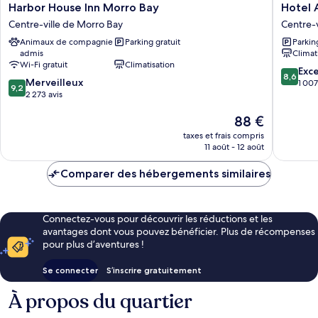
Harbor
Hotel
Harbor House Inn Morro Bay
Hotel 
House
Avisa
Centre-ville de Morro Bay
Centre-v
Inn
Centre-
Animaux de compagnie
Parking gratuit
Parkin
Morro
ville
admis
Climat
Bay
de
Wi-Fi gratuit
Climatisation
Centre-
Morro
8.6
Exce
8,6
9.2
ville
Merveilleux
Bay
sur
1 007
9,2
sur
de
2 273 avis
10,
10,
Morro
Excellen
Le
88 €
Merveilleux,
Bay
1 007 avi
nouveau
2 273 avis
taxes et frais compris
prix
11 août - 12 août
est
de
Comparer des hébergements similaires
88 €
Connectez-vous pour découvrir les réductions et les
avantages dont vous pouvez bénéficier. Plus de récompenses
pour plus d’aventures !
Se connecter
S’inscrire gratuitement
À propos du quartier