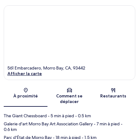
561 Embarcadero, Morro Bay, CA, 93442
Afficher la carte
Carte
À proximité
Comment se
Restaurants
déplacer
The Giant Chessboard
- 5 min à pied
- 0.5 km
Galerie d'art Morro Bay Art Association Gallery
- 7 min à pied
-
0.6 km
Parc d'État de Morro Bay
- 18 min à pied
- 1.5 km