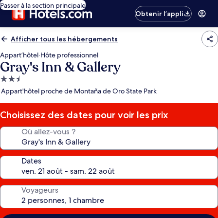
Passer à la section principale
Obtenir l’appli
Afficher tous les hébergements
Appart’hôtel
·
Hôte professionnel
Gray's Inn & Gallery
Hébergement
2.5 étoiles
Appart'hôtel proche de Montaña de Oro State Park
Choisissez des dates pour voir les prix
Où allez-vous ?
Dates
Voyageurs