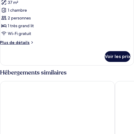
«
37 m²
photos
Premier
pour
1 chambre
»
ce
2 personnes
type
1 très grand lit
de
Wi-Fi gratuit
chambre :
Plus
Plus de détails
Penthouse
de
«
détails
Voir les prix
Premier
sur
le
»
type
Hébergements similaires
de
chambre
Harbor House Inn Morro Bay
Hotel Av
Penthouse
«
Premier
»