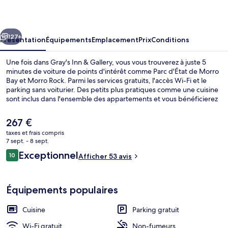
&
Gallery
cédent
Suivant
127+
Présentation
Équipements
Emplacement
Prix
Conditions
Une fois dans Gray's Inn & Gallery, vous vous trouverez à juste 5
minutes de voiture de points d'intérêt comme Parc d'État de Morro
Bay et Morro Rock. Parmi les services gratuits, l'accès Wi-Fi et le
parking sans voiturier. Des petits plus pratiques comme une cuisine
sont inclus dans l'ensemble des appartements et vous bénéficierez
de quelques petits plus sympas comme un patio aménagé et un lit
avec surmatelas.
Le
267 €
prix
taxes et frais compris
actuel
7 sept. - 8 sept.
Penthouse « Premier » | Terrasse/Patio
est
Avis
Exceptionnel
10
Afficher 53 avis
de
10 sur 10
voyageurs
267 €.
Équipements populaires
Cuisine
Parking gratuit
Wi-Fi gratuit
Non-fumeurs