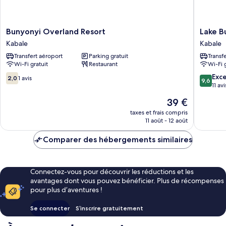
Bunyonyi
Lake
Bunyonyi Overland Resort
Lake B
Overland
Bunyony
Kabale
Kabale
Resort
Rock
Transfert aéroport
Parking gratuit
Transf
Kabale
Resort
Wi-Fi gratuit
Restaurant
Wi-Fi 
Kabale
2.0
9.6
Exc
2,0
1 avis
9,6
sur
sur
11 avi
10,
10,
Le
39 €
1 avis
Exceptio
nouveau
11 avis
taxes et frais compris
prix
11 août - 12 août
est
de
Comparer des hébergements similaires
39 €
Connectez-vous pour découvrir les réductions et les
avantages dont vous pouvez bénéficier. Plus de récompenses
pour plus d’aventures !
Se connecter
S’inscrire gratuitement