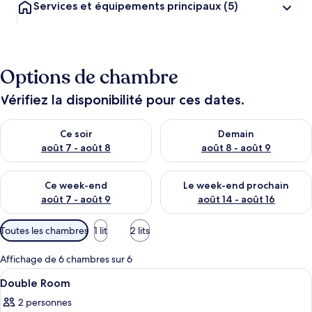
Services et équipements principaux
(5)
Options de chambre
Vérifiez la disponibilité pour ces dates.
Vérifier la disponibilité pour ce soir août 7 - août 8
Vérifier la disponibilité pour 
Ce soir
Demain
août 7 - août 8
août 8 - août 9
Vérifier la disponibilité pour ce week-end août 7 - août 9
Vérifier la disponibilité pour 
Ce week-end
Le week-end prochain
août 7 - août 9
août 14 - août 16
Filtres
Toutes les chambres
1 lit
2 lits
disponibles
pour
Affichage de 6 chambres sur 6
les
Afficher
Une pièce simple, avec un lit, une chai
3
Double Room
chambres
toutes
2 personnes
les