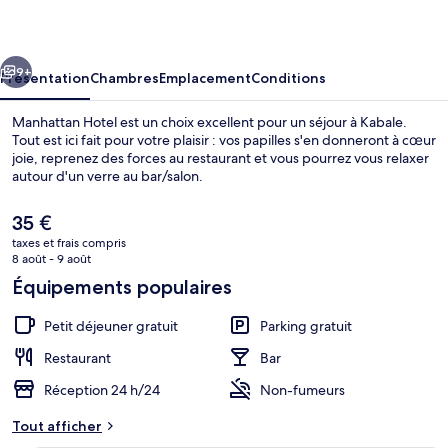
cédent
Suivant
9+
Présentation
Chambres
Emplacement
Conditions
Manhattan Hotel est un choix excellent pour un séjour à Kabale.
Tout est ici fait pour votre plaisir : vos papilles s'en donneront à cœur
joie, reprenez des forces au restaurant et vous pourrez vous relaxer
autour d'un verre au bar/salon.
Le
35 €
prix
taxes et frais compris
actuel
8 août - 9 août
est
Équipements populaires
Extérieur
de
35 €.
Petit déjeuner gratuit
Parking gratuit
Restaurant
Bar
Réception 24 h/24
Non-fumeurs
Tout afficher