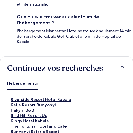
et internationale.
Que puis-je trouver aux alentours de
l'hébergement ?
L'hébergement Manhattan Hotel se trouve à seulement 14 min
de marche de Kabale Golf Club et à 15 min de Hôpital de
Kabale.
Continuez vos recherches
Hébergements
L
Riverside Resort Hotel Kabale
i
L
Keije Resort Bunyonyi
e
i
L
Hakyiri B&B
n
e
i
L
Bird Hill Resort Ug
o
n
e
i
L
Kings Hotel Kabale
u
o
n
e
i
L
The Fortuna Hotel and Cafe
v
u
o
n
e
i
L
Bunyonyi Safaris Resort