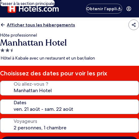
Passer à la section principale
Obtenir l’appli
Afficher tous les hébergements
Hôte professionnel
Manhattan Hotel
Hébergement
2.5 étoiles
Hôtel à Kabale avec un restaurant et un bar/salon
Choisissez des dates pour voir les prix
Où allez-vous ?
Dates
Voyageurs