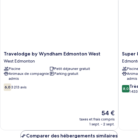
2
Non-
Queen
Smoking
Beds,
Upgraded,
Non-
Smoking
Travelodge
Super
Travelodge by Wyndham Edmonton West
Super
by
8
West Edmonton
Edmont
Wyndham
by
Piscine
Petit déjeuner gratuit
Piscin
Edmonton
Wyndh
Animaux de compagnie
Parking gratuit
Anima
West
Edmont
admis
admis
West
South
6.0
8.0
Edmonton
Edmont
Trè
6,0
3 213 avis
8,0
sur
sur
Sud-
1 433
10,
10,
Ouest
3 213 avis
Très
bien,
Le
54 €
1 433 avi
nouveau
taxes et frais compris
prix
1 sept. - 2 sept.
est
de
Comparer des hébergements similaires