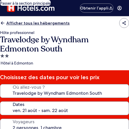
Passer à la section principale
Obtenir l’appli
Afficher tous les hébergements
Hôte professionnel
Travelodge by Wyndham
Edmonton South
Hébergement
2.0 étoiles
Hôtel à Edmonton
Choisissez des dates pour voir les prix
Où allez-vous ?
Dates
Voyageurs