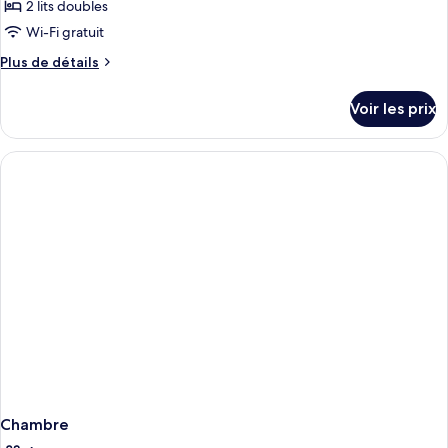
2 lits doubles
Wi-Fi gratuit
Plus
Plus de détails
de
détails
Voir les prix
sur
le
type
de
chambre
Chambre
Chambre