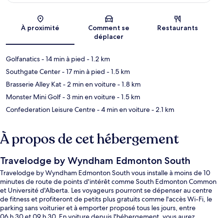
Carte
À proximité
Comment se
Restaurants
déplacer
Golfanatics
- 14 min à pied
- 1.2 km
Southgate Center
- 17 min à pied
- 1.5 km
Brasserie Alley Kat
- 2 min en voiture
- 1.8 km
Monster Mini Golf
- 3 min en voiture
- 1.5 km
Confederation Leisure Centre
- 4 min en voiture
- 2.1 km
À propos de cet hébergement
Travelodge by Wyndham Edmonton South
Travelodge by Wyndham Edmonton South vous installe à moins de 10
minutes de route de points d'intérêt comme South Edmonton Common
et Université d'Alberta. Les voyageurs pourront se dépenser au centre
de fitness et profiteront de petits plus gratuits comme l'accès Wi-Fi, le
parking sans voiturier et à emporter proposé tous les jours, entre
06 h 30 et 09 h 30. En voiture depuis l'hébergement, vous aurez