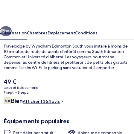
by
Wyndham
Edmonton
cédent
Suivant
South
30+
Présentation
Chambres
Emplacement
Conditions
Travelodge by Wyndham Edmonton South vous installe à moins de
10 minutes de route de points d'intérêt comme South Edmonton
Common et Université d'Alberta. Les voyageurs pourront se
dépenser au centre de fitness et profiteront de petits plus gratuits
comme l'accès Wi-Fi, le parking sans voiturier et à emporter
proposé tous les jours, entre 06 h 30 et 09 h 30. En voiture depuis
l'hébergement, vous aurez également vite rejoint des sites comme
Le
49 €
Hôpital de l'Université d'Alberta et Centre-ville d'Edmonton. Les
prix
taxes et frais compris
autres voyageurs adorent le personnel attentionné.
actuel
7 sept. - 8 sept.
Chambre, 2 grands lits, non-fumeurs | 
est
Avis
Bien
6,6
Afficher 1 364 avis
de
6,6 sur 10
voyageurs
49 €.
Équipements populaires
Petit déjeuner gratuit
Animaux de compagnie