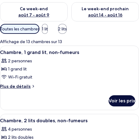
Vérifier la disponibilité pour ce week-end août 7 - août 9
Vérifier la disponibilité pour 
Ce week-end
Le week-end prochain
août 7 - août 9
août 14 - août 16
Filtres
Toutes les chambres
1 lit
2 lits
disponibles
pour
Affichage de 13 chambres sur 13
les
Afficher
Une chambre d’hôtel avec un grand lit
6
Chambre, 1 grand lit, non-fumeurs
chambres
toutes
2 personnes
les
1 grand lit
photos
pour
Wi-Fi gratuit
ce
Plus
Plus de détails
type
de
détails
de
Voir les prix
sur
chambre :
le
Chambre,
type
Afficher
Une chambre d’hôtel avec deux lits, un
5
1
de
Chambre, 2 lits doubles, non-fumeurs
toutes
chambre
grand
4 personnes
Chambre,
les
lit,
1
2 lits doubles
photos