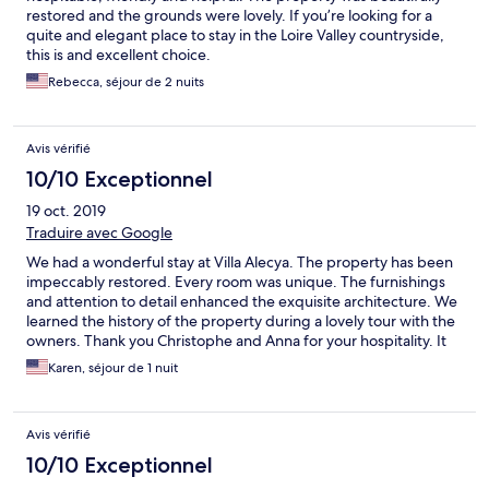
restored and the grounds were lovely. If you’re looking for a
quite and elegant place to stay in the Loire Valley countryside,
this is and excellent choice.
Rebecca, séjour de 2 nuits
Avis vérifié
10/10 Exceptionnel
19 oct. 2019
Traduire avec Google
We had a wonderful stay at Villa Alecya. The property has been
impeccably restored. Every room was unique. The furnishings
and attention to detail enhanced the exquisite architecture. We
learned the history of the property during a lovely tour with the
owners. Thank you Christophe and Anna for your hospitality. It
was our first night of vacation and we felt welcome and had a
Karen, séjour de 1 nuit
great night's sleep. This villa should be on everyone's list of
places to stay.
Avis vérifié
10/10 Exceptionnel