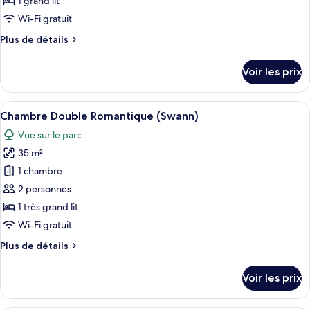
1 grand lit
de
Wi-Fi gratuit
chambre :
Plus
Plus de détails
Chambre
de
Double
détails
Voir les prix
Luxe
sur
le
(Butterfly)
type
Afficher
Une chambre avec un grand lit, un lust
4
de
Chambre Double Romantique (Swann)
toutes
chambre
Vue sur le parc
Chambre
les
Double
35 m²
photos
Luxe
pour
1 chambre
(Butterfly)
ce
2 personnes
type
1 très grand lit
de
Wi-Fi gratuit
chambre :
Plus
Plus de détails
Chambre
de
Double
détails
Voir les prix
Romantique
sur
le
(Swann)
type