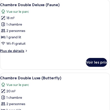
Afficher
Une chambre à coucher avec un grand 
4
Chambre Double Deluxe (Faune)
toutes
Vue sur le parc
les
18 m²
photos
pour
1 chambre
ce
2 personnes
type
1 grand lit
de
Wi-Fi gratuit
chambre :
Plus
Plus de détails
Chambre
de
Double
détails
Voir les prix
Deluxe
sur
le
(Faune)
type
Afficher
Une chambre à coucher avec un grand li
5
de
Chambre Double Luxe (Butterfly)
toutes
chambre
Vue sur le parc
Chambre
les
Double
20 m²
photos
Deluxe
pour
1 chambre
(Faune)
ce
2 personnes
type