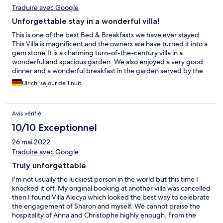
Traduire avec Google
Unforgettable stay in a wonderful villa!
This is one of the best Bed & Breakfasts we have ever stayed.
This Villa is magnificent and the owners are have turned it into a
gem stone.It is a charming turn-of-the-century villa in a
wonderful and spacious garden. We also enjoyed a very good
dinner and a wonderful breakfast in the garden served by the
lovely owners. Unforgettable!
Ulrich, séjour de 1 nuit
Avis vérifié
10/10 Exceptionnel
26 mai 2022
Traduire avec Google
Truly unforgettable
I'm not usually the luckiest person in the world but this time I
knocked it off. My original booking at another villa was cancelled
then I found Villa Alecya which looked the best way to celebrate
the engagement of Sharon and myself. We cannot praise the
hospitality of Anna and Christophe highly enough. From the