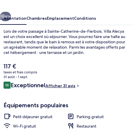
cédent
Suivant
41+
Présentation
Chambres
Emplacement
Conditions
Lors de votre passage à Sainte-Catherine-de-Fierbois, Villa Alecya
est un choix excellent où séjourner. Vous pourrez faire une halte au
restaurant, tandis que le bain à remous est à votre disposition pour
un agréable moment de relaxation. Parmi les avantages offerts par
cet hébergement : une terrasse et un jardin.
Le
117 €
prix
taxes et frais compris
actuel
31 août - 1 sept.
Façade de l’hébergement
est
Avis
Exceptionnel
10
Afficher 31 avis
de
10 sur 10
voyageurs
117 €.
Équipements populaires
Petit déjeuner gratuit
Parking gratuit
Wi-Fi gratuit
Restaurant