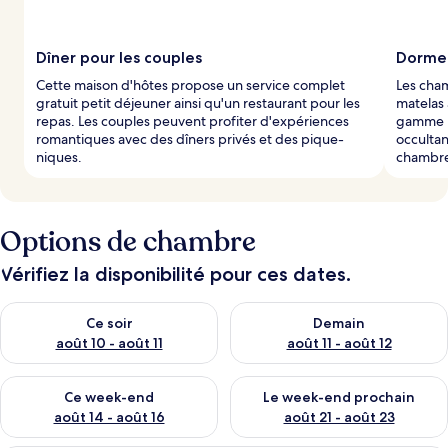
Dîner pour les couples
Dormez
Cette maison d'hôtes propose un service complet
Les cha
gratuit petit déjeuner ainsi qu'un restaurant pour les
matelas 
repas. Les couples peuvent profiter d'expériences
gamme p
romantiques avec des dîners privés et des pique-
occultan
niques.
chambre 
Options de chambre
Vérifiez la disponibilité pour ces dates.
Vérifier la disponibilité pour ce soir août 10 - août 11
Vérifier la disponibilité pour 
Ce soir
Demain
août 10 - août 11
août 11 - août 12
Vérifier la disponibilité pour ce week-end août 14 - août 16
Vérifier la disponibilité pour
Ce week-end
Le week-end prochain
août 14 - août 16
août 21 - août 23