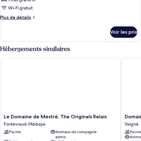
de
Wi-Fi gratuit
chambre :
Plus
Plus de détails
Chambre
de
Double
détails
Voir les prix
Lune
sur
le
de
type
Hébergements similaires
Miel
de
(Ange)
chambre
Le Domaine de Mestré, The Originals Relais
Domaine 
Chambre
Double
Lune
de
Miel
(Ange)
Le
Domain
Le Domaine de Mestré, The Originals Relais
Domain
Domaine
de
Fontevraud-l'Abbaye
Veigné
de
la
Piscine
Animaux de compagnie
Piscin
Mestré,
Tortiniè
admis
Anima
The
Veigné