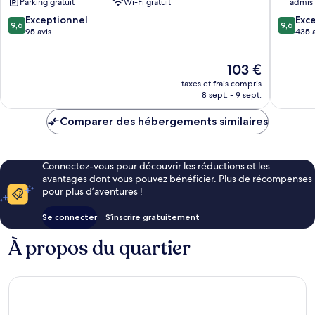
Parking gratuit
Wi-Fi gratuit
admis
Originals
9.6
9.6
Relais
Exceptionnel
Exc
9,6
9,6
sur
sur
Fontevraud-
95 avis
435 a
10,
10,
l'Abbaye
Exceptionnel,
Exceptio
Le
103 €
95 avis
435 avis
nouveau
taxes et frais compris
prix
8 sept. - 9 sept.
est
de
Comparer des hébergements similaires
103 €
Connectez-vous pour découvrir les réductions et les
avantages dont vous pouvez bénéficier. Plus de récompenses
pour plus d’aventures !
Se connecter
S’inscrire gratuitement
À propos du quartier