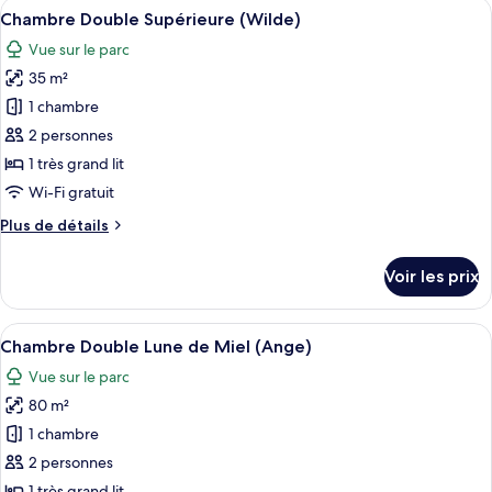
Afficher
Une chambre à coucher avec un grand l
5
de
Chambre Double Supérieure (Wilde)
toutes
chambre
Vue sur le parc
Chambre
les
Double
35 m²
photos
Romantique
pour
1 chambre
(Swann)
ce
2 personnes
type
1 très grand lit
de
Wi-Fi gratuit
chambre :
Plus
Plus de détails
Chambre
de
Double
détails
Voir les prix
Supérieure
sur
le
(Wilde)
type
Afficher
Une chambre à coucher luxueuse, dotée
6
de
Chambre Double Lune de Miel (Ange)
toutes
chambre
Vue sur le parc
Chambre
les
Double
80 m²
photos
Supérieure
pour
1 chambre
(Wilde)
ce
2 personnes
type
1 très grand lit