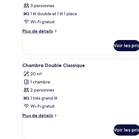
pour
3 personnes
ce
1 lit double et 1 lit 1 place
type
Wi-Fi gratuit
de
Plus
Plus de détails
chambre :
de
Chambre
détails
Voir les pri
sur
Triple
le
Classique
type
Afficher
Une chambre à coucher avec un 
1
de
Chambre Double Classique
toutes
chambre
20 m²
Chambre
les
Triple
1 chambre
photos
Classique
pour
2 personnes
ce
1 très grand lit
type
Wi-Fi gratuit
de
Plus
Plus de détails
chambre :
de
Chambre
détails
Voir les pri
sur
Double
le