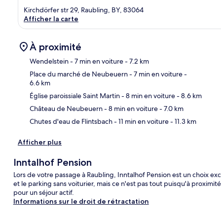
Kirchdörfer str 29, Raubling, BY, 83064
Afficher la carte
À proximité
Wendelstein
- 7 min en voiture
- 7.2 km
Place du marché de Neubeuern
- 7 min en voiture
-
6.6 km
Car
Église paroissiale Saint Martin
- 8 min en voiture
- 8.6 km
Château de Neubeuern
- 8 min en voiture
- 7.0 km
Chutes d'eau de Flintsbach
- 11 min en voiture
- 11.3 km
Afficher plus
Inntalhof Pension
Lors de votre passage à Raubling, Inntalhof Pension est un choix exce
et le parking sans voiturier, mais ce n'est pas tout puisqu'à proximit
pour un séjour actif.
Informations sur le droit de rétractation