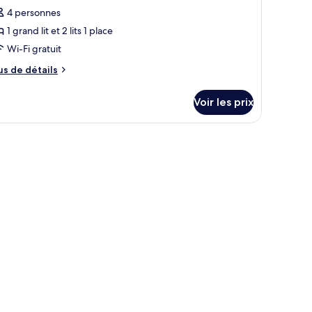
our
4 personnes
e
1 grand lit et 2 lits 1 place
ype
Wi-Fi gratuit
e
us
us de détails
hambre :
e
hambre
tails
Voir les prix
r
conomique
Quadruple)
pe
e
hambre
hambre
onomique
uadruple)