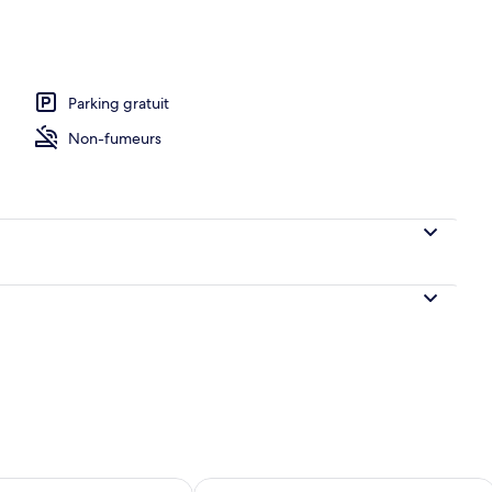
Parking gratuit
Non-fumeurs
sponibilité pour demain août 10 - août 11
Vérifier la disponibilité pour ce week