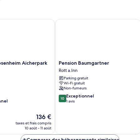
enheim Aicherpark
Pension Baumgartner
Pension
osenheim Aicherpark
Pension Baumgartner
Baumgartner
Rott a.Inn
Rott
Parking gratuit
a.Inn
Wi-Fi gratuit
Non-fumeurs
10.0
Exceptionnel
10
nnel
sur
1 avis
10,
Exceptionnel,
Le
136 €
1 avis
nouveau
taxes et frais compris
prix
10 août - 11 août
est
de
Comparer des hébergements similaires