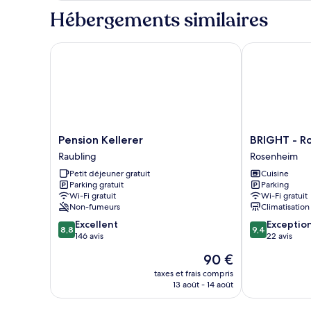
Classique
type
Hébergements similaires
de
chambre
Chambre
Pension Kellerer
BRIGHT - Ros
Double
Classique
Pension
BRIGHT
Pension Kellerer
BRIGHT - R
Kellerer
-
Raubling
Rosenheim
Raubling
Rosenheim
Petit déjeuner gratuit
Cuisine
Aicherpark
Parking gratuit
Parking
Rosenheim
Wi-Fi gratuit
Wi-Fi gratuit
Non-fumeurs
Climatisation
8.8
9.4
Excellent
Exceptio
8,8
9,4
sur
sur
146 avis
22 avis
10,
10,
Le
90 €
Excellent,
Exceptionnel,
nouveau
146 avis
22 avis
taxes et frais compris
prix
13 août - 14 août
est
de