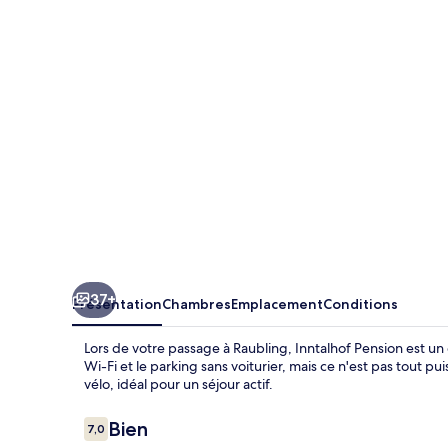
37+
Présentation
Chambres
Emplacement
Conditions
Lors de votre passage à Raubling, Inntalhof Pension est un c
Wi-Fi et le parking sans voiturier, mais ce n'est pas tout p
vélo, idéal pour un séjour actif.
Avis
Bien
7,0
7,0 sur 10
voyageurs