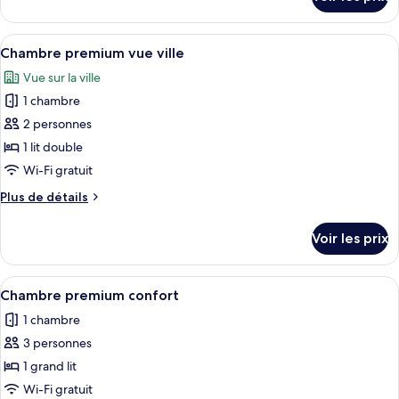
sur
Chambre
le
premium
type
Afficher
Une chambre d’hôtel avec un lit, une a
vue
5
de
Chambre premium vue ville
toutes
chambre
patio
Vue sur la ville
Chambre
les
premium
1 chambre
photos
vue
pour
2 personnes
patio
ce
1 lit double
type
Wi-Fi gratuit
de
Plus
Plus de détails
chambre :
de
Chambre
détails
Voir les prix
sur
premium
le
vue
type
Afficher
Chambre premium confort | Literie de q
ville
7
de
Chambre premium confort
toutes
chambre
1 chambre
Chambre
les
premium
3 personnes
photos
vue
pour
1 grand lit
ville
ce
Wi-Fi gratuit