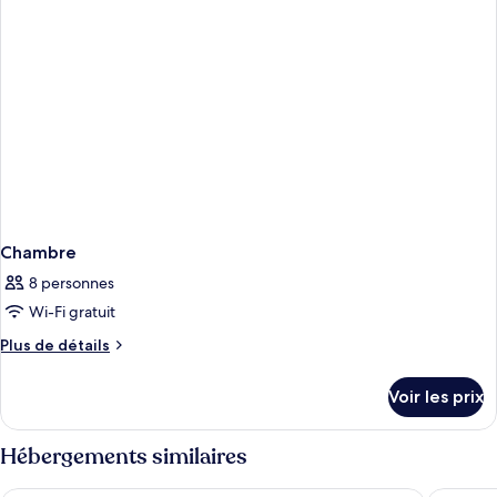
Chambre
Chambre
8 personnes
Wi-Fi gratuit
Plus
Plus de détails
de
détails
Voir les prix
sur
le
type
Hébergements similaires
de
chambre