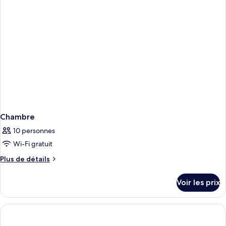
Chambre
supérieure
vue
ville
Chambre
10 personnes
Wi-Fi gratuit
Plus
Plus de détails
de
détails
Voir les prix
sur
le
type
de
chambre