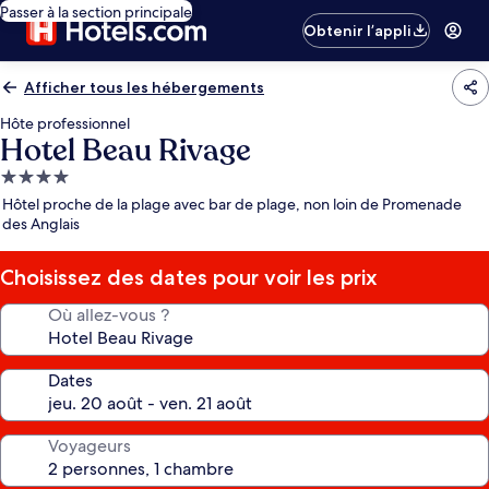
Passer à la section principale
Obtenir l’appli
Afficher tous les hébergements
Hôte professionnel
Hotel Beau Rivage
Hébergement
4.0 étoiles
Hôtel proche de la plage avec bar de plage, non loin de Promenade
des Anglais
Choisissez des dates pour voir les prix
Où allez-vous ?
Dates
Voyageurs