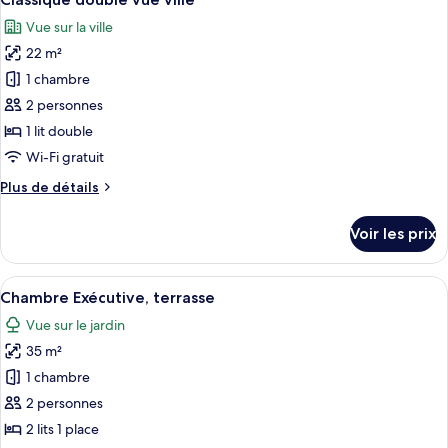
toutes
chambre
Vue sur la ville
Suite
les
Junior,
22 m²
photos
terrasse
pour
1 chambre
ce
2 personnes
type
1 lit double
de
Wi-Fi gratuit
chambre :
Plus
Plus de détails
Classique
de
double
détails
Voir les prix
vue
sur
le
ville
type
Afficher
Une chambre d’hôtel avec un lit, un bu
4
de
Chambre Exécutive, terrasse
toutes
chambre
Vue sur le jardin
Classique
les
double
35 m²
photos
vue
pour
1 chambre
ville
ce
2 personnes
type
2 lits 1 place
de