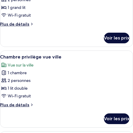
photos
vue
pour
1 grand lit
patio
ce
Wi-Fi gratuit
type
Plus
Plus de détails
de
de
chambre :
détails
Voir les prix
sur
Chambre
le
supérieure
type
Afficher
Une chambre d’hôtel avec un lit, deux
vue
3
de
Chambre privilège vue ville
toutes
chambre
patio
Vue sur la ville
Chambre
les
supérieure
1 chambre
photos
vue
pour
2 personnes
patio
ce
1 lit double
type
Wi-Fi gratuit
de
Plus
Plus de détails
chambre :
de
Chambre
détails
Voir les prix
sur
privilège
le
vue
type