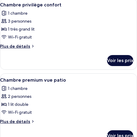
Afficher
Une chambre d’hôtel équipée d’un lit, 
ville
3
de
Chambre privilège confort
toutes
chambre
1 chambre
Chambre
les
privilège
3 personnes
photos
vue
pour
1 très grand lit
ville
ce
Wi-Fi gratuit
type
Plus
Plus de détails
de
de
chambre :
détails
Voir les prix
sur
Chambre
le
privilège
type
Afficher
Une salle de bain moderne avec une dou
confort
4
de
Chambre premium vue patio
toutes
chambre
1 chambre
Chambre
les
privilège
2 personnes
photos
confort
pour
1 lit double
ce
Wi-Fi gratuit
type
Plus
Plus de détails
de
de
chambre :
détails
Voir les prix