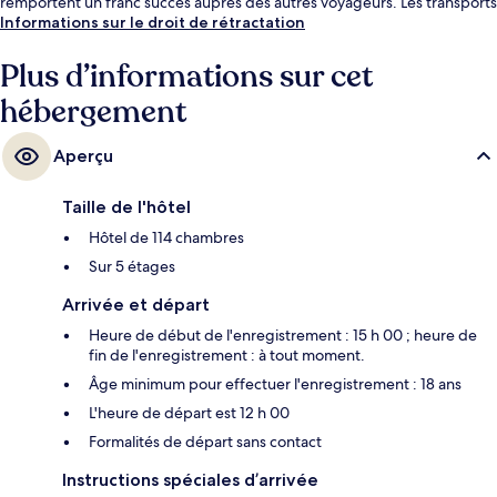
remportent un franc succès auprès des autres voyageurs. Les transports
publics se situent à une courte distance à pied : Station de tramway
Informations sur le droit de rétractation
Opéra-Vieille Ville est à 5 min et Station de tramway Place Masséna, à 8
min.
Plus d’informations sur cet
hébergement
Aperçu
Taille de l'hôtel
Hôtel de 114 chambres
Sur 5 étages
Arrivée et départ
Heure de début de l'enregistrement : 15 h 00 ; heure de
fin de l'enregistrement : à tout moment.
Âge minimum pour effectuer l'enregistrement : 18 ans
L'heure de départ est 12 h 00
Formalités de départ sans contact
Instructions spéciales d’arrivée