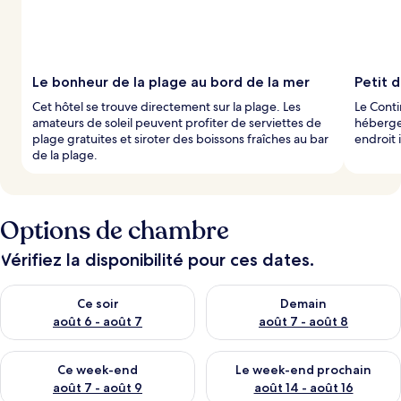
Le bonheur de la plage au bord de la mer
Petit 
Cet hôtel se trouve directement sur la plage. Les
Le Cont
amateurs de soleil peuvent profiter de serviettes de
hébergem
plage gratuites et siroter des boissons fraîches au bar
endroit 
de la plage.
Options de chambre
Vérifiez la disponibilité pour ces dates.
Vérifier la disponibilité pour ce soir août 6 - août 7
Vérifier la disponibilité pour 
Ce soir
Demain
août 6 - août 7
août 7 - août 8
Vérifier la disponibilité pour ce week-end août 7 - août 9
Vérifier la disponibilité pour 
Ce week-end
Le week-end prochain
août 7 - août 9
août 14 - août 16