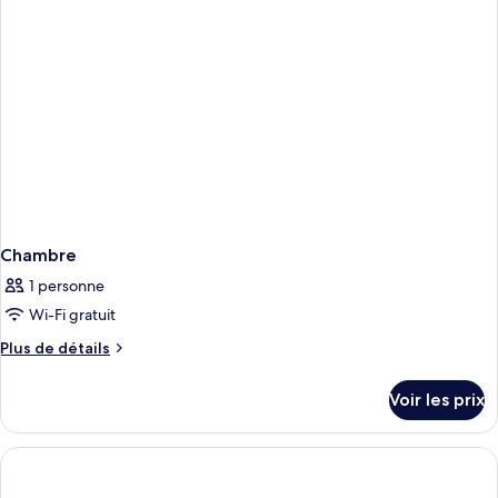
Chambre
Chambre
1 personne
Wi-Fi gratuit
Plus
Plus de détails
de
détails
Voir les prix
sur
le
type
de
chambre