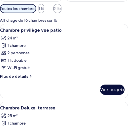
Filtres
Toutes les chambres
1 lit
2 lits
disponibles
pour
Affichage de 16 chambres sur 16
les
Afficher
Chambre privilège vue patio | Literie d
6
Chambre privilège vue patio
chambres
toutes
24 m²
les
1 chambre
photos
pour
2 personnes
ce
1 lit double
type
Wi-Fi gratuit
de
Plus
Plus de détails
chambre :
de
Chambre
détails
Voir les prix
sur
privilège
le
vue
type
Afficher
Une terrasse extérieure avec une table
patio
10
de
Chambre Deluxe, terrasse
toutes
chambre
25 m²
Chambre
les
privilège
1 chambre
photos
vue