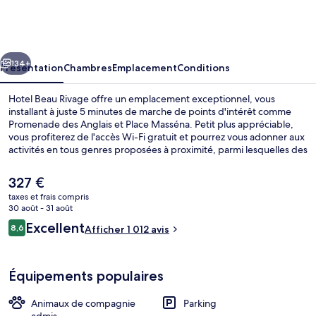
Beau
Rivage
cédent
Suivant
134+
Présentation
Chambres
Emplacement
Conditions
Hotel Beau Rivage offre un emplacement exceptionnel, vous
installant à juste 5 minutes de marche de points d'intérêt comme
Promenade des Anglais et Place Masséna. Petit plus appréciable,
vous profiterez de l'accès Wi-Fi gratuit et pourrez vous adonner aux
activités en tous genres proposées à proximité, parmi lesquelles des
excursions en Segway. Cet hôtel boutique abrite en outre un bar à la
plage, un bar / salon et un jardin. Le personnel attentionné et
Le
327 €
l'emplacement remportent un franc succès auprès des autres
prix
taxes et frais compris
voyageurs. Les transports publics se situent à une courte distance à
actuel
30 août - 31 août
pied : Station de tramway Opéra-Vieille Ville est à 5 min et Station
Restauration extérieure
est
Avis
de tramway Place Masséna, à 8 min.
Excellent
8,6
Afficher 1 012 avis
de
8,6 sur 10
voyageurs
327 €.
Équipements populaires
Animaux de compagnie
Parking