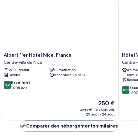
Albert 1'er Hotel Nice, France
Hôtel Va
Chambre
Albert
Hôtel
Albert 1'er Hotel Nice, France
Hôtel 
1'er
Vacance
Centre-ville de Nice
Centre-v
Hotel
Bleues
Wi-Fi gratuit
Climatisation
Anima
Nice,
Le
Laverie
Réception 24 h/24
admis
France
Royal
Restau
Centre-
Centre-
8.6
Excellent
8,6
8.8
ville
ville
Exce
sur
1 005 avis
8,8
sur
de
de
1 207
10,
10,
Nice
Nice
Excellent,
Le
250 €
Excellen
1 005 avis
nouveau
1 207 avi
taxes et frais compris
prix
23 août - 24 août
est
de
Comparer des hébergements similaires
250 €