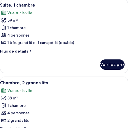
Afficher
Une chambre d’hôtel avec un grand lit,
grand
5
de
Suite, 1 chambre
toutes
lit
chambre
Vue sur la ville
Chambre,
les
1
59 m²
photos
très
pour
1 chambre
grand
ce
lit
4 personnes
type
1 très grand lit et 1 canapé-lit (double)
de
Plus
Plus de détails
chambre :
de
Suite,
détails
Voir les prix
sur
1
le
chambre
type
Afficher
Une chambre d’hôtel avec deux lits, un 
6
de
Chambre, 2 grands lits
toutes
chambre
Vue sur la ville
Suite,
les
1
38 m²
photos
chambre
pour
1 chambre
ce
4 personnes
type
2 grands lits
de