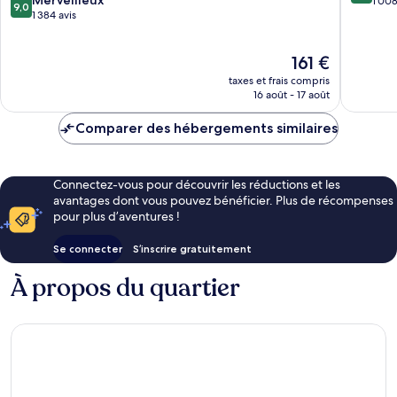
Merveilleux
sur
1 008
9,0
sur
1 384 avis
10,
10,
Exceptio
Merveilleux,
1 008 av
Le
161 €
1 384 avis
nouveau
taxes et frais compris
prix
16 août - 17 août
est
de
Comparer des hébergements similaires
161 €
Connectez-vous pour découvrir les réductions et les
avantages dont vous pouvez bénéficier. Plus de récompenses
pour plus d’aventures !
Se connecter
S’inscrire gratuitement
À propos du quartier