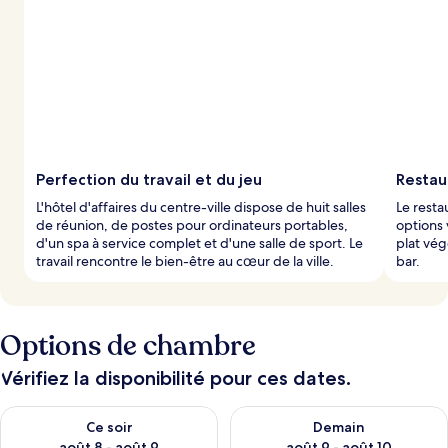
Perfection du travail et du jeu
Restau
L'hôtel d'affaires du centre-ville dispose de huit salles
Le resta
de réunion, de postes pour ordinateurs portables,
options 
d'un spa à service complet et d'une salle de sport. Le
plat vég
travail rencontre le bien-être au cœur de la ville.
bar.
Options de chambre
Vérifiez la disponibilité pour ces dates.
Vérifier la disponibilité pour ce soir août 8 - août 9
Vérifier la disponibilité pour 
Ce soir
Demain
août 8 - août 9
août 9 - août 10