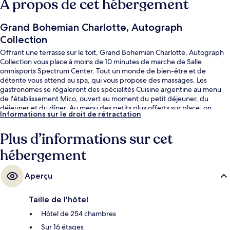
À propos de cet hébergement
Grand Bohemian Charlotte, Autograph
Collection
Offrant une terrasse sur le toit, Grand Bohemian Charlotte, Autograph
Collection vous place à moins de 10 minutes de marche de Salle
omnisports Spectrum Center. Tout un monde de bien-être et de
détente vous attend au spa, qui vous propose des massages. Les
gastronomes se régaleront des spécialités Cuisine argentine au menu
de l'établissement Mico, ouvert au moment du petit déjeuner, du
déjeuner et du dîner. Au menu des petits plus offerts sur place, on
Informations sur le droit de rétractation
trouve une salle de fitness et un bar / salon. Sympa non ? Les autres
voyageurs adorent le personnel attentionné et la présentation
Plus d’informations sur cet
générale. Quelques minutes de marche seulement séparent
l'hébergement des transports publics : Arrêt de tramway Tryon Street
hébergement
est accessible en quelques foulées et Arrêt de tramway Mint Street se
situe à 3 min à pied.
Aperçu
Taille de l'hôtel
Hôtel de 254 chambres
Sur 16 étages