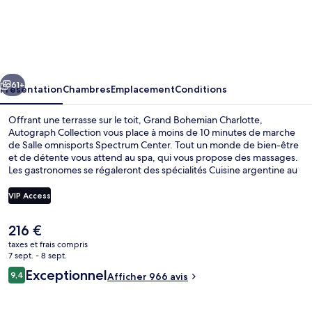
Grand
Bohemian
Charlotte,
Autograph
cédent
Suivant
Collection
61+
Présentation
Chambres
Emplacement
Conditions
Offrant une terrasse sur le toit, Grand Bohemian Charlotte,
Autograph Collection vous place à moins de 10 minutes de marche
de Salle omnisports Spectrum Center. Tout un monde de bien-être
et de détente vous attend au spa, qui vous propose des massages.
Les gastronomes se régaleront des spécialités Cuisine argentine au
menu de l'établissement Mico, ouvert au moment du petit
déjeuner, du déjeuner et du dîner. Au menu des petits plus offerts
VIP Access
sur place, on trouve une salle de fitness et un bar / salon. Sympa non
? Les autres voyageurs adorent le personnel attentionné et la
Le
216 €
présentation générale. Quelques minutes de marche seulement
Bar sur le toit
prix
séparent l'hébergement des transports publics : Arrêt de tramway
taxes et frais compris
actuel
7 sept. - 8 sept.
Tryon Street est accessible en quelques foulées et Arrêt de tramway
est
Mint Street se situe à 3 min à pied.
Avis
Exceptionnel
9,4
Afficher 966 avis
de
9,4 sur 10
voyageurs
216 €.