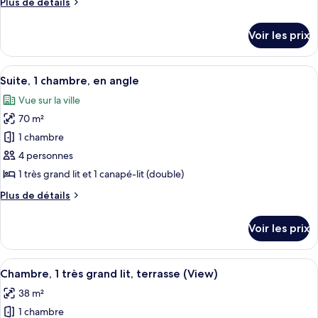
Plus
Plus de détails
chambre :
de
Chambre,
détails
Voir les prix
sur
2
le
grands
type
Afficher
Une chambre d’hôtel avec un grand lit,
lits
8
de
Suite, 1 chambre, en angle
toutes
chambre
Vue sur la ville
Chambre,
les
2
70 m²
photos
grands
pour
1 chambre
lits
ce
4 personnes
type
1 très grand lit et 1 canapé-lit (double)
de
Plus
Plus de détails
chambre :
de
Suite,
détails
Voir les prix
sur
1
le
chambre,
type
Afficher
Une chambre d’hôtel avec un grand lit,
en
7
de
Chambre, 1 très grand lit, terrasse (View)
toutes
angle
chambre
38 m²
Suite,
les
1
1 chambre
photos