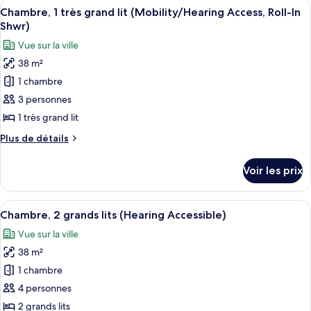
Afficher
Une chambre d’hôtel avec un grand lit
lit
5
de
Chambre, 1 très grand lit (Mobility/Hearing Access, Roll-In
toutes
chambre
(Mobility
Shwr)
Chambre,
les
Accessible,
Vue sur la ville
1
photos
Roll-
très
38 m²
pour
In
grand
1 chambre
ce
lit
Shower)
(Mobility
type
3 personnes
Accessible,
de
1 très grand lit
Roll-
chambre :
In
Plus
Plus de détails
Chambre,
Shower)
de
1
détails
Voir les prix
sur
très
le
grand
type
Afficher
Une chambre d’hôtel avec deux lits, un 
lit
5
de
Chambre, 2 grands lits (Hearing Accessible)
toutes
chambre
(Mobility/Hearing
Vue sur la ville
Chambre,
les
Access,
1
38 m²
photos
Roll-
très
pour
1 chambre
In
grand
ce
lit
4 personnes
Shwr)
(Mobility/Hearing
type
2 grands lits