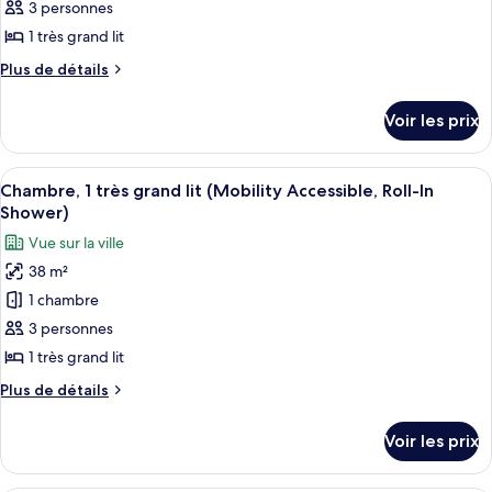
ce
3 personnes
type
1 très grand lit
de
Plus
Plus de détails
chambre :
de
Chambre,
détails
Voir les prix
sur
1
le
très
type
Afficher
Une chambre d’hôtel avec un grand lit
grand
5
de
Chambre, 1 très grand lit (Mobility Accessible, Roll-In
toutes
lit
chambre
Shower)
Chambre,
les
(Hearing
Vue sur la ville
1
photos
Accessible)
très
38 m²
pour
grand
1 chambre
ce
lit
(Hearing
type
3 personnes
Accessible)
de
1 très grand lit
chambre :
Plus
Plus de détails
Chambre,
de
1
détails
Voir les prix
sur
très
le
grand
type