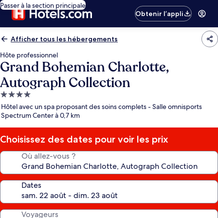
Passer à la section principale
Obtenir l’appli
Afficher tous les hébergements
Hôte professionnel
Grand Bohemian Charlotte,
Autograph Collection
Hébergement
4.0 étoiles
Hôtel avec un spa proposant des soins complets - Salle omnisports
Spectrum Center à 0,7 km
Choisissez des dates pour voir les prix
Où allez-vous ?
Dates
Voyageurs