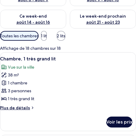
Vérifier la disponibilité pour ce week-end août 14 - août 16
Vérifier la disponibilité pour
Ce week-end
Le week-end prochain
août 14 - août 16
août 21 - août 23
Filtres
Toutes les chambres
1 lit
2 lits
disponibles
pour
Affichage de 18 chambres sur 18
les
Afficher
Une chambre d’hôtel avec un grand lit
7
Chambre, 1 très grand lit
chambres
toutes
Vue sur la ville
les
38 m²
photos
pour
1 chambre
ce
3 personnes
type
1 très grand lit
de
Plus
Plus de détails
chambre :
de
Chambre,
détails
Voir les prix
sur
1
le
très
type