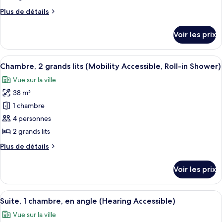
Access,
de
Roll-
Plus
Plus de détails
chambre :
In
de
Chambre,
Shwr)
détails
Voir les prix
sur
2
le
grands
type
Afficher
Une chambre d’hôtel avec deux lits, un 
lits
5
de
Chambre, 2 grands lits (Mobility Accessible, Roll-in Shower)
toutes
(Hearing
chambre
Vue sur la ville
Chambre,
les
Accessible)
2
38 m²
photos
grands
pour
1 chambre
lits
ce
(Hearing
4 personnes
Accessible)
type
2 grands lits
de
Plus
Plus de détails
chambre :
de
Chambre,
détails
Voir les prix
sur
2
le
grands
type
Afficher
Une chambre d’hôtel avec un grand lit,
lits
6
de
Suite, 1 chambre, en angle (Hearing Accessible)
toutes
(Mobility
chambre
Vue sur la ville
Chambre,
les
Accessible,