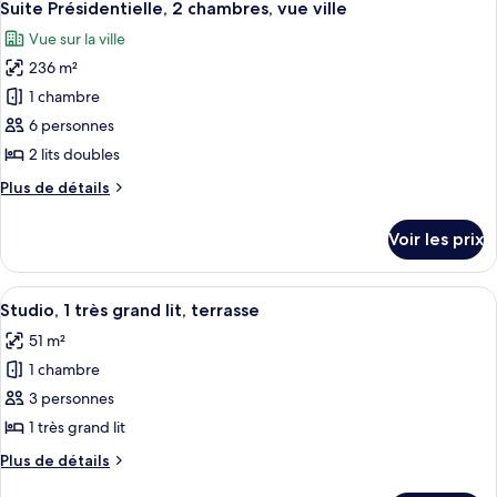
très
9
de
Suite Présidentielle, 2 chambres, vue ville
toutes
grand
chambre
Vue sur la ville
Chambre
les
lit
Club,
236 m²
photos
1
pour
1 chambre
très
ce
grand
6 personnes
lit
type
2 lits doubles
de
Plus
Plus de détails
chambre :
de
Suite
détails
Voir les prix
sur
Présidentielle,
le
2
type
Afficher
Une chambre d’hôtel comprenant un lit
chambres,
4
de
Studio, 1 très grand lit, terrasse
toutes
vue
chambre
51 m²
Suite
les
ville
Présidentielle,
1 chambre
photos
2
pour
3 personnes
chambres,
ce
vue
1 très grand lit
ville
type
Plus
Plus de détails
de
de