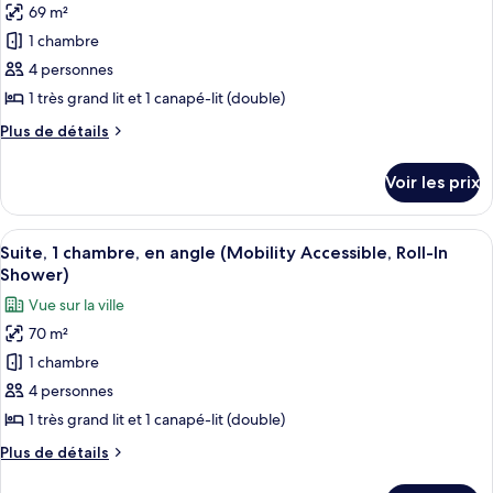
2
69 m²
photos
Roll-
grands
pour
1 chambre
in
lits
ce
(Mobility
Shower)
4 personnes
Accessible,
type
1 très grand lit et 1 canapé-lit (double)
Roll-
de
in
Plus
Plus de détails
chambre :
Shower)
de
Suite,
détails
Voir les prix
sur
1
le
chambre,
type
Afficher
Une chambre d’hôtel moderne avec un ca
en
5
de
Suite, 1 chambre, en angle (Mobility Accessible, Roll-In
toutes
angle
chambre
Shower)
Suite,
les
(Hearing
Vue sur la ville
1
photos
Accessible)
chambre,
70 m²
pour
en
1 chambre
ce
angle
(Hearing
type
4 personnes
Accessible)
de
1 très grand lit et 1 canapé-lit (double)
chambre :
Plus
Plus de détails
Suite,
de
détails