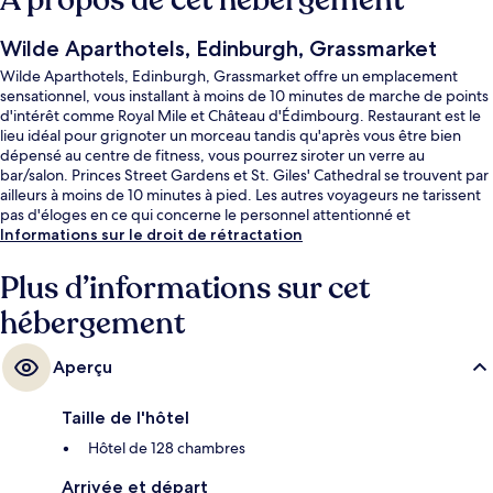
À propos de cet hébergement
Wilde Aparthotels, Edinburgh, Grassmarket
Wilde Aparthotels, Edinburgh, Grassmarket offre un emplacement
sensationnel, vous installant à moins de 10 minutes de marche de points
d'intérêt comme Royal Mile et Château d'Édimbourg. Restaurant est le
lieu idéal pour grignoter un morceau tandis qu'après vous être bien
dépensé au centre de fitness, vous pourrez siroter un verre au
bar/salon. Princes Street Gardens et St. Giles' Cathedral se trouvent par
ailleurs à moins de 10 minutes à pied. Les autres voyageurs ne tarissent
pas d'éloges en ce qui concerne le personnel attentionné et
l'emplacement. Les transports publics sont tout proches. Arrêt de tram
Informations sur le droit de rétractation
Princes Street se situe à seulement 12 min à pied.
Plus d’informations sur cet
hébergement
Aperçu
Taille de l'hôtel
Hôtel de 128 chambres
Arrivée et départ