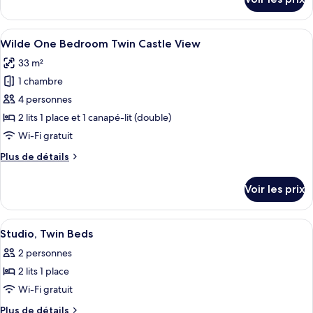
Castle
sur
le
view
type
Afficher
Une chambre d’hôtel avec deux lits, un
5
de
Wilde One Bedroom Twin Castle View
toutes
chambre
33 m²
Wilde
les
Studio
1 chambre
photos
Castle
pour
4 personnes
view
ce
2 lits 1 place et 1 canapé-lit (double)
type
Wi-Fi gratuit
de
Plus
Plus de détails
chambre :
de
Wilde
détails
Voir les prix
sur
One
le
Bedroom
type
Afficher
Minibar, chambres insonorisées, fer et
Twin
33
de
Studio, Twin Beds
toutes
Castle
chambre
2 personnes
Wilde
les
View
One
2 lits 1 place
photos
Bedroom
pour
Wi-Fi gratuit
Twin
ce
Castle
Plus
Plus de détails