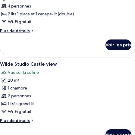
Bedroom
pour
4 personnes
Castle
ce
view
2 lits 1 place et 1 canapé-lit (double)
type
Wi-Fi gratuit
de
Plus
Plus de détails
chambre :
de
Wilde
détails
Voir les prix
sur
One
le
Bedroom
type
Afficher
Une chambre d’hôtel moderne avec un g
Twin
7
de
Wilde Studio Castle view
toutes
chambre
Vue sur la colline
Wilde
les
One
20 m²
photos
Bedroom
pour
1 chambre
Twin
ce
2 personnes
type
1 très grand lit
de
Wi-Fi gratuit
chambre :
Plus
Plus de détails
Wilde
de
Studio
détails
Voir les prix