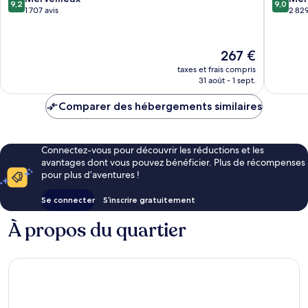
9,2
9,0
ville
sur
sur
1 707 avis
2 829
d’Édimbourg
10,
10,
Merveilleux,
Merveill
1 707 avis
2 829 av
Le
267 €
nouveau
taxes et frais compris
prix
31 août - 1 sept.
est
de
Comparer des hébergements similaires
267 €
Connectez-vous pour découvrir les réductions et les
avantages dont vous pouvez bénéficier. Plus de récompenses
pour plus d’aventures !
Se connecter
S’inscrire gratuitement
À propos du quartier