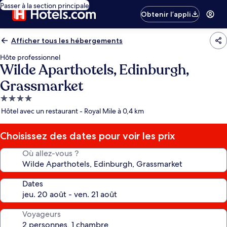
Passer à la section principale
Obtenir l’appli
Afficher tous les hébergements
Hôte professionnel
Wilde Aparthotels, Edinburgh,
Grassmarket
Hébergement
4.0 étoiles
Hôtel avec un restaurant - Royal Mile à 0,4 km
Choisissez des dates pour voir les prix
Où allez-vous ?
Dates
Voyageurs