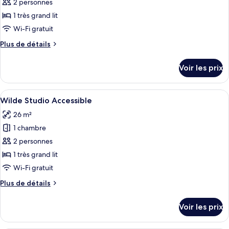
pour
2 personnes
ce
1 très grand lit
type
Wi-Fi gratuit
de
Plus
Plus de détails
chambre :
de
Wilde
détails
Voir les prix
sur
Studio
le
type
Afficher
Une chambre moderne avec un grand lit,
10
de
Wilde Studio Accessible
toutes
chambre
26 m²
Wilde
les
Studio
1 chambre
photos
pour
2 personnes
ce
1 très grand lit
type
Wi-Fi gratuit
de
Plus
Plus de détails
chambre :
de
Wilde
détails
Voir les prix
sur
Studio
le
Accessible
type