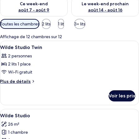
Vérifier la disponibilité pour ce week-end août 7 - août 9
Vérifier la disponibilité pour 
Ce week-end
Le week-end prochain
août 7 - août 9
août 14 - août 16
Filtres
Toutes les chambres
2 lits
1 lit
3+ lits
disponibles
pour
Affichage de 12 chambres sur 12
les
Afficher
Minibar, chambres insonorisées, fer et
6
Wilde Studio Twin
chambres
toutes
2 personnes
les
2 lits 1 place
photos
pour
Wi-Fi gratuit
ce
Plus
Plus de détails
type
de
détails
de
Voir les prix
sur
chambre :
le
Wilde
type
Afficher
Une chambre d’hôtel moderne avec un g
12
Studio
de
Wilde Studio
toutes
chambre
Twin
26 m²
Wilde
les
Studio
1 chambre
photos
Twin