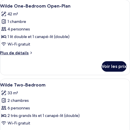
Afficher
Un salon moderne doté d’un téléviseur 
12
de
Wilde One-Bedroom Open-Plan
toutes
chambre
42 m²
Wilde
les
Studio
1 chambre
photos
Accessible
pour
4 personnes
ce
1 lit double et 1 canapé-lit (double)
type
Wi-Fi gratuit
de
Plus
Plus de détails
chambre :
de
Wilde
détails
Voir les prix
sur
One-
le
Bedroom
type
Afficher
Wilde Two-Bedroom | Coin séjour | Tél
Open-
15
de
Wilde Two-Bedroom
toutes
Plan
chambre
33 m²
Wilde
les
One-
2 chambres
photos
Bedroom
pour
6 personnes
Open-
ce
Plan
2 très grands lits et 1 canapé-lit (double)
type
Wi-Fi gratuit
de