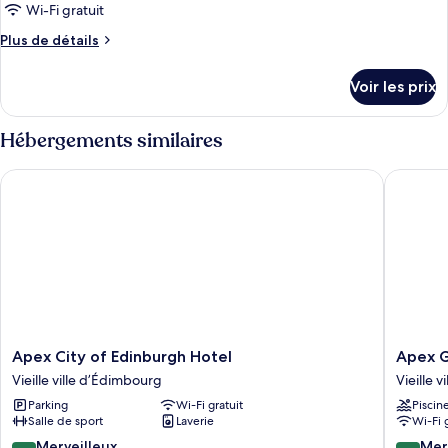
pour
Wi-Fi gratuit
ce
Plus
Plus de détails
type
de
détails
de
Voir les prix
sur
chambre :
le
Accessible
type
Hébergements similaires
Studio
de
chambre
Apex City of Edinburgh Hotel
Apex Gra
Accessible
Studio
Apex
Apex
Apex City of Edinburgh Hotel
Apex G
City
Grassma
Vieille ville d’Édimbourg
Vieille 
of
Hotel
Parking
Wi-Fi gratuit
Piscin
Edinburgh
Vieille
Salle de sport
Laverie
Wi-Fi 
Hotel
ville
Vieille
d’Édimb
9.2
9.0
Merveilleux
Mer