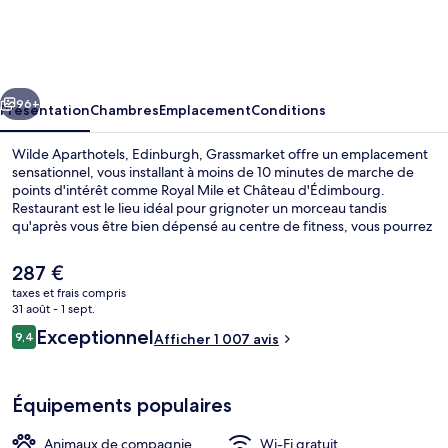
Aparthotels,
Edinburgh,
Grassmarket
cédent
Suivant
96+
Présentation
Chambres
Emplacement
Conditions
Wilde Aparthotels, Edinburgh, Grassmarket offre un emplacement
sensationnel, vous installant à moins de 10 minutes de marche de
points d'intérêt comme Royal Mile et Château d'Édimbourg.
Restaurant est le lieu idéal pour grignoter un morceau tandis
qu'après vous être bien dépensé au centre de fitness, vous pourrez
siroter un verre au bar/salon. Princes Street Gardens et St. Giles'
Cathedral se trouvent par ailleurs à moins de 10 minutes à pied. Les
Le
287 €
autres voyageurs ne tarissent pas d'éloges en ce qui concerne le
prix
taxes et frais compris
personnel attentionné et l'emplacement. Les transports publics sont
actuel
31 août - 1 sept.
tout proches. Arrêt de tram Princes Street se situe à seulement 12
Petit déjeuner buffet servi tous les j
est
Avis
min à pied.
Exceptionnel
9,4
Afficher 1 007 avis
de
9,4 sur 10
voyageurs
287 €.
Équipements populaires
Animaux de compagnie
Wi-Fi gratuit