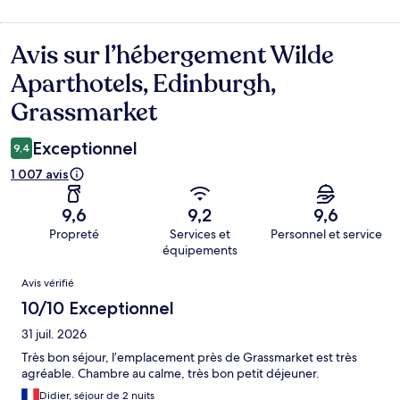
Avis sur l’hébergement Wilde
Avis
Aparthotels, Edinburgh,
Grassmarket
Exceptionnel
9,4
1 007 avis
9,6
9,2
9,6
Propreté
Services et
Personnel et service
équipements
Avis
Avis vérifié
10/10 Exceptionnel
31 juil. 2026
Très bon séjour, l’emplacement près de Grassmarket est très
agréable. Chambre au calme, très bon petit déjeuner.
Didier, séjour de 2 nuits