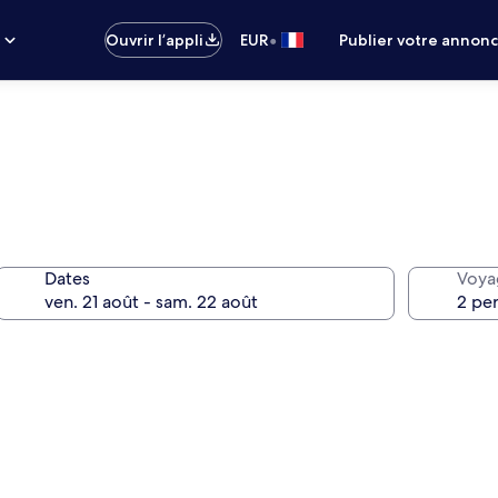
•
s
Ouvrir l’appli
EUR
Publier votre annon
Dates
Voya