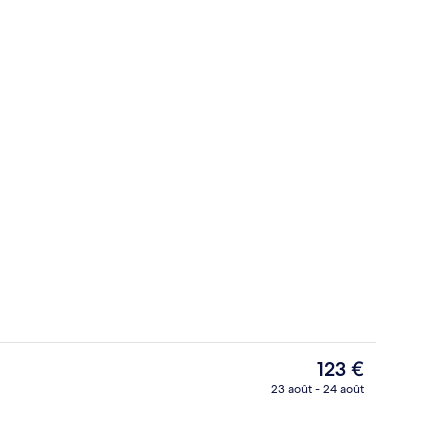
Terrasse/Patio
Le
123 €
prix
23 août - 24 août
actuel
Restaurant
est
de