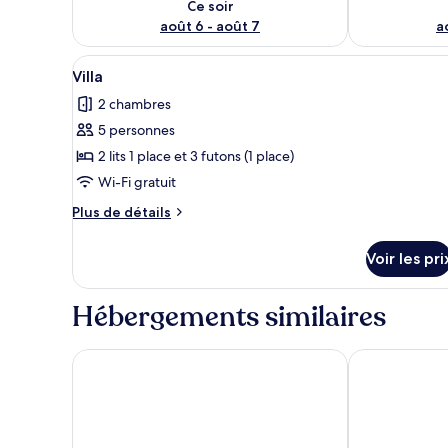
Ce soir
août 6 - août 7
a
Afficher
Une pièce avec un sol recouver
6
Villa
toutes
2 chambres
les
5 personnes
photos
pour
2 lits 1 place et 3 futons (1 place)
ce
Wi-Fi gratuit
type
Plus
Plus de détails
de
de
chambre :
détails
Voir les pri
sur
Villa
le
type
Hébergements similaires
de
chambre
Villa
Phoenix Park Hotel
Hotel Yugaf 