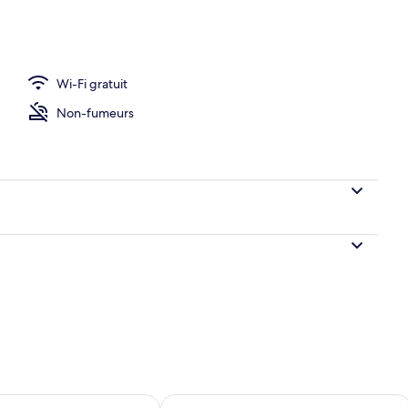
Wi-Fi gratuit
Non-fumeurs
sponibilité pour demain août 7 - août 8
Vérifier la disponibilité pour ce week