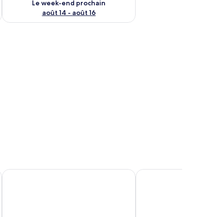
Le week-end prochain
août 14 - août 16
ulissante donnant sur un balcon.
icial Hot Spring Futamata Yunohana
Kanucha Bay Hotels & Villas
Hotel Tomas Nago