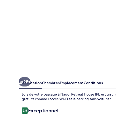
House
IPE
25+
Présentation
Chambres
Emplacement
Conditions
Lors de votre passage à Nago, Retreat House IPE est un cho
gratuits comme l'accès Wi-Fi et le parking sans voiturier.
Avis
Exceptionnel
9,8
9,8 sur 10
voyageurs