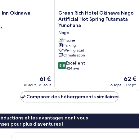
Green
f Inn Okinawa
Green Rich Hotel Okinawa Nago
Rich
Artificial Hot Spring Futamata
Hotel
Yunohana
it
Okinawa
Nago
Nago
Artificial
Piscine
Hot
Parking
Wi-Fi gratuit
Spring
Climatisation
Futamata
Yunohana
8.8
Excellent
8,8
Nago
sur
424 avis
10,
Le
Le
61 €
62 €
Excellent,
nouveau
nouvea
424 avis
30 août - 31 août
6 sept. - 7 sept.
prix
prix
est
est
Comparer des hébergements similaires
de
de
61 €
62 €
réductions et les avantages dont vous
ses pour plus d’aventures !