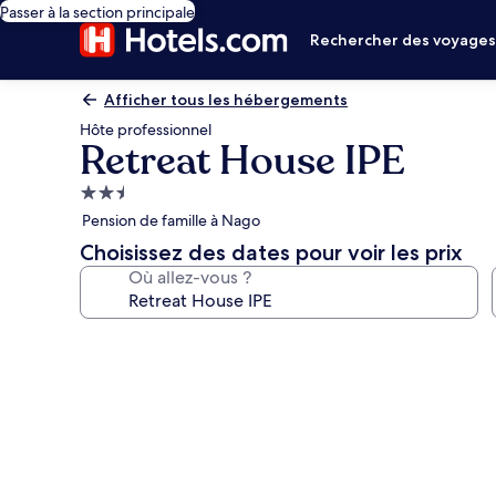
Passer à la section principale
Rechercher des voyage
Afficher tous les hébergements
Hôte professionnel
Retreat House IPE
Hébergement
2.5 étoiles
Pension de famille à Nago
Choisissez des dates pour voir les prix
Où allez-vous ?
Galerie
photos
de
l’hébergement
Retreat