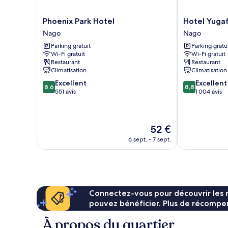
Phoenix
Hotel
Phoenix Park Hotel
Hotel Yuga
Park
Yugaf
Nago
Nago
Hotel
Inn
Parking gratuit
Parking gratu
Nago
Okinawa
Wi-Fi gratuit
Wi-Fi gratuit
Nago
Restaurant
Restaurant
Climatisation
Climatisation
8.6
8.8
Excellent
Excellent
8,6
8,8
sur
sur
551 avis
1 004 avis
10,
10,
Excellent,
Excellent,
551 avis
1 004 avis
Le
52 €
nouveau
6 sept. - 7 sept.
prix
est
de
52 €
Connectez-vous pour découvrir les 
pouvez bénéficier. Plus de récompen
À propos du quartier