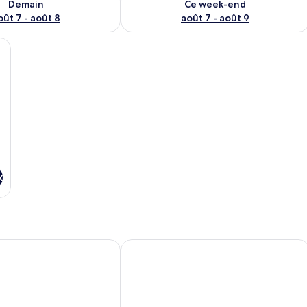
Demain
Ce week-end
oût 7 - août 8
août 7 - août 9
t de tatamis, une télévision, une petite table, deux coussins et une porte co
x
Inn Okinawa
Green Rich Hotel Okinawa Nago Artif