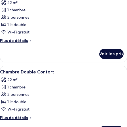
22 m²
Chambre
les
Double
1 chambre
photos
Standard
pour
2 personnes
ce
1 lit double
type
Wi-Fi gratuit
de
Plus
Plus de détails
chambre :
de
Chambre
détails
Voir les prix
sur
Double
le
Standard
type
Afficher
Une chambre d’hôtel avec un grand lit
11
de
Chambre Double Confort
toutes
chambre
22 m²
Chambre
les
Double
1 chambre
photos
Standard
pour
2 personnes
ce
1 lit double
type
Wi-Fi gratuit
de
Plus
Plus de détails
chambre :
de