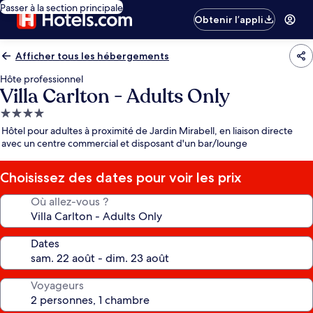
Passer à la section principale
Obtenir l’appli
Afficher tous les hébergements
Hôte professionnel
Villa Carlton - Adults Only
Hébergement
4.0 étoiles
Hôtel pour adultes à proximité de Jardin Mirabell, en liaison directe
avec un centre commercial et disposant d'un bar/lounge
Choisissez des dates pour voir les prix
Où allez-vous ?
Dates
Voyageurs