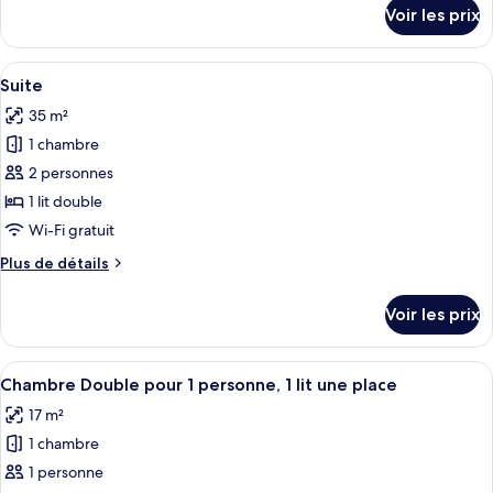
Chambre
détails
Voir les prix
sur
Double
le
Confort
type
Afficher
Un lit bien fait, avec une tête de lit 
8
de
Suite
toutes
chambre
35 m²
Chambre
les
Double
1 chambre
photos
Confort
pour
2 personnes
ce
1 lit double
type
Wi-Fi gratuit
de
Plus
Plus de détails
chambre :
de
Suite
détails
Voir les prix
sur
le
type
Afficher
Un lit bien fait, avec une tête de lit 
7
de
Chambre Double pour 1 personne, 1 lit une place
toutes
chambre
17 m²
Suite
les
1 chambre
photos
pour
1 personne