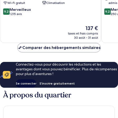
Vorstadt
Wi-Fi gratuit
Climatisation
admis
9.2
9.2
Merveilleux
Mer
9,2
9,2
sur
sur
1 215 avis
250 
10,
10,
Merveilleux,
Merveill
Le
137 €
1 215 avis
250 avis
nouveau
taxes et frais compris
prix
30 août - 31 août
est
de
Comparer des hébergements similaires
137 €
Connectez-vous pour découvrir les réductions et les
avantages dont vous pouvez bénéficier. Plus de récompenses
pour plus d’aventures !
Se connecter
S’inscrire gratuitement
À propos du quartier