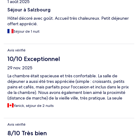
1 août 2025
Séjour à Salzbourg
Hôtel décoré avec goût. Accueil très chaleureux. Petit déjeuner
offert apprécié.
Séjour de 1 nuit
Avis vérifié
10/10 Exceptionnel
29 nov. 2025
La chambre était spacieuse et très confortable. La salle de
déjeuner a aussi été tres appréciée (simple : croissants, petits
pains et cafés, mais parfaits pour l'occasion et inclus dans le prix
de la chambre). Nous avons également bien aimé la proximité
(distance de marche) de la vieille ville, très pratique. La seule
chose que j'aurais aimé avoir, c'est une machine à café dans la
Yanick, séjour de 2 nuits
chambre ou un commune dans le lobby (en dehors des heures
de déjeuner), mais on m'a expliqué que c'était pour reduire les
déchets (les cups...) et je respecte tout à fait cela car je fais de
Avis vérifié
même chez-moi, je ne peut être contre ;) Dans l'ensemble, un
très beau séjour de 2 nuits
8/10 Très bien