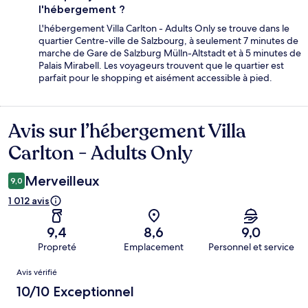
l'hébergement ?
L'hébergement Villa Carlton - Adults Only se trouve dans le
quartier Centre-ville de Salzbourg, à seulement 7 minutes de
marche de Gare de Salzburg Mülln-Altstadt et à 5 minutes de
Palais Mirabell. Les voyageurs trouvent que le quartier est
parfait pour le shopping et aisément accessible à pied.
Avis sur l’hébergement Villa
Avis
Carlton - Adults Only
Merveilleux
9,0
1 012 avis
9,4
8,6
9,0
Propreté
Emplacement
Personnel et service
Avis
Avis vérifié
10/10 Exceptionnel