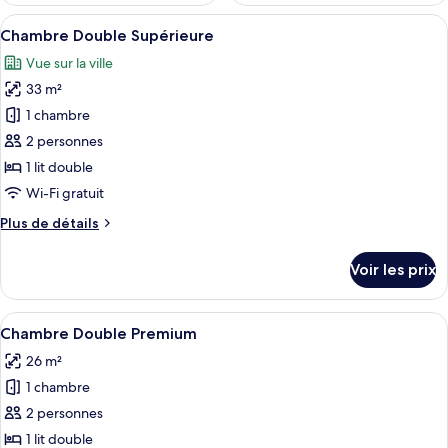
Afficher
Une chambre d’hôtel avec un grand lit
15
Chambre Double Supérieure
toutes
Vue sur la ville
les
33 m²
photos
pour
1 chambre
ce
2 personnes
type
1 lit double
de
Wi-Fi gratuit
chambre :
Plus
Plus de détails
Chambre
de
Double
détails
Voir les prix
Supérieure
sur
le
type
Afficher
Un lit bien fait, agrémenté d’un couss
12
de
Chambre Double Premium
toutes
chambre
26 m²
Chambre
les
Double
1 chambre
photos
Supérieure
pour
2 personnes
ce
1 lit double