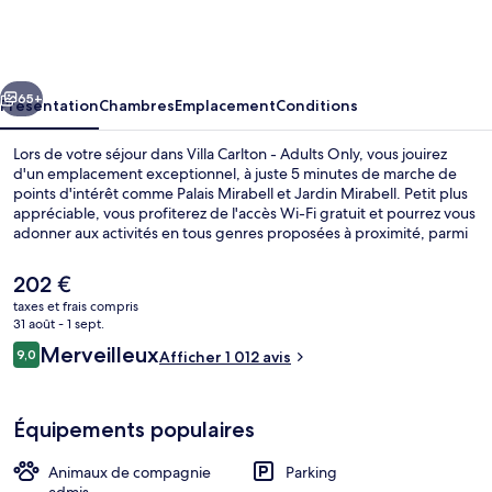
Carlton
-
Adults
cédent
Suivant
Only
65+
Présentation
Chambres
Emplacement
Conditions
Lors de votre séjour dans Villa Carlton - Adults Only, vous jouirez
d'un emplacement exceptionnel, à juste 5 minutes de marche de
points d'intérêt comme Palais Mirabell et Jardin Mirabell. Petit plus
appréciable, vous profiterez de l'accès Wi-Fi gratuit et pourrez vous
adonner aux activités en tous genres proposées à proximité, parmi
lesquelles de la randonnée à pied ou à vélo, du ski de fond et du ski
alpin. Cet hôtel boutique abrite en outre un bar / salon et une
Le
202 €
terrasse. Les autres voyageurs ne tarissent pas d'éloges en ce qui
prix
taxes et frais compris
concerne le personnel attentionné et l'accès facile à pied.
actuel
31 août - 1 sept.
Extérieur
est
Avis
Merveilleux
9,0
Afficher 1 012 avis
de
9,0 sur 10
voyageurs
202 €.
Équipements populaires
Animaux de compagnie
Parking