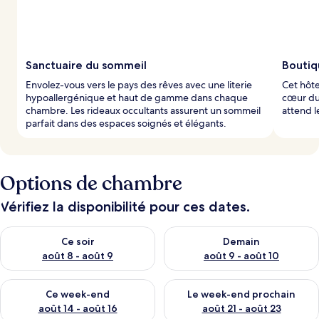
Sanctuaire du sommeil
Boutiq
Envolez-vous vers le pays des rêves avec une literie
Cet hôte
hypoallergénique et haut de gamme dans chaque
cœur du 
chambre. Les rideaux occultants assurent un sommeil
attend l
parfait dans des espaces soignés et élégants.
Options de chambre
Vérifiez la disponibilité pour ces dates.
Vérifier la disponibilité pour ce soir août 8 - août 9
Vérifier la disponibilité pour 
Ce soir
Demain
août 8 - août 9
août 9 - août 10
Vérifier la disponibilité pour ce week-end août 14 - août 16
Vérifier la disponibilité pour
Ce week-end
Le week-end prochain
août 14 - août 16
août 21 - août 23