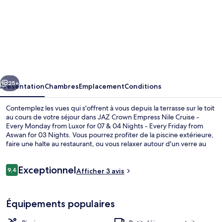
l’hébergement
JAZ
Crown
Empress
Nile
cédent
Suivant
Cruise
25+
Présentation
Chambres
Emplacement
Conditions
-
Contemplez les vues qui s'offrent à vous depuis la terrasse sur le toit
Every
au cours de votre séjour dans JAZ Crown Empress Nile Cruise -
Every Monday from Luxor for 07 & 04 Nights - Every Friday from
Monday
Aswan for 03 Nights. Vous pourrez profiter de la piscine extérieure,
from
faire une halte au restaurant, ou vous relaxer autour d'un verre au
bar/salon. Ce bateau de croisière de luxe vous offre en outre un bar
Luxor
en bord de piscine, un sauna et une terrasse.
Avis
Exceptionnel
for
9,4
Afficher 3 avis
9,4 sur 10
voyageurs
07
Terrasse/Patio
&
Équipements populaires
04