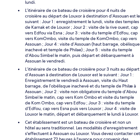
lundi.
L’itinéraire de ce bateau de croisière pour 4 nuits de
croisière au départ de Louxor à destination d’Assouan est le
suivant : Jour 1 : enregistrement le lundi, visite des temples
de Karnak et de Louxor ; Jour 2 : visite de la rive ouest, cap
vers Edfou via Esna ; Jour 3 : visite du temple d’Edfou, cap
vers KomOmbo, visite du temple de KomOmbo, cap vers
Assouan ; Jour 4 : visite d’Assouan (haut barrage, obélisque
inachevé et temple de Philae) ; Jour 5 : visite du temple
d’Abou Simbel le matin, puis départ et débarquement à
Assouan le vendredi.
L’itinéraire de ce bateau de croisière pour 3 nuits au départ
d’Assouan à destination de Louxor est le suivant : Jour 1 :
Enregistrement le vendredi à Assouan, visite du Haut
barrage, de l’obélisque inachevé et du temple de Philæ à
Assouan ; Jour 2 : visite non obligatoire du temple d’Abou
Simbel le matin, cap vers Kom Ombo et visite du temple
de Kom Ombo, cap vers Edfou ; Jour 3 : visite du temple
d’Edfou, cap vers Esna puis vers Louxor ; Jour 4 : visite de
Louxor le matin, départ et débarquement le lundi à Louxor.
Cet établissement est un bateau de croisière et non un
hôtel au sens traditionnel. Les modalités d'enregistrement
s'effectuent à Assouan ou Louxor. Vous devez contacter cet
établissement 72 heures à l'avance pour convenir des