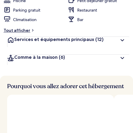
Piscine
Petit déjeuner gratuit
Nights
Parking gratuit
Restaurant
-
Climatisation
Bar
Every
Friday
Tout afficher
from
Services et équipements principaux
(12)
Aswan
for
Comme à la maison
(6)
03
Nights
Pourquoi vous allez adorer cet hébergement