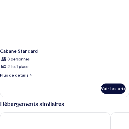
Cabane Standard
3 personnes
2 lits 1 place
Plus
Plus de détails
de
détails
Voir les prix
sur
le
type
Hébergements similaires
de
chambre
Jaz Crown Prince Nile Cruise - Every Monday from Luxor for 
JAZ Crow
Cabane
Standard