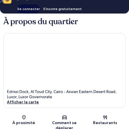
From
from
Aswan
Aswan
Se connecter
S’inscrire gratuitement
for
for
03
03
À propos du quartier
Nights
Nights
Rive
Rive
du
du
Nil
Nil
à
à
Louxor
Louxor
Edrissi Dock, Al Toud City, Cairo - Aswan Eastern Desert Road,
Luxor, Luxor Governorate
Afficher la carte
Carte
À proximité
Comment se
Restaurants
déplacer