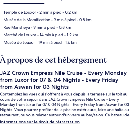
Temple de Louxor
- 2 min à pied
- 0.2 km
Musée de la Momification
- 9 min à pied
- 0.8 km
Rue Mansheya
- 9 min à pied
- 0.8 km
Marché de Louxor
- 14 min à pied
- 1.2 km
Musée de Louxor
- 19 min à pied
- 1.6 km
À propos de cet hébergement
JAZ Crown Empress Nile Cruise - Every Monday
from Luxor for 07 & 04 Nights - Every Friday
from Aswan for 03 Nights
Contemplez les vues qui s'offrent à vous depuis la terrasse sur le toit au
cours de votre séjour dans JAZ Crown Empress Nile Cruise - Every
Monday from Luxor for 07 & 04 Nights - Every Friday from Aswan for 03
Nights. Vous pourrez profiter de la piscine extérieure, faire une halte au
restaurant, ou vous relaxer autour d'un verre au bar/salon. Ce bateau de
croisière de luxe vous offre en outre un bar en bord de piscine, un
Informations sur le droit de rétractation
sauna et une terrasse.