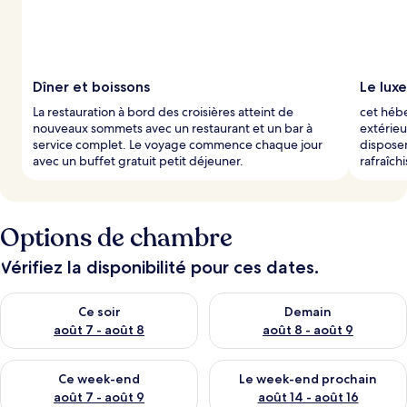
Dîner et boissons
Le luxe
La restauration à bord des croisières atteint de
cet héb
nouveaux sommets avec un restaurant et un bar à
extérieu
service complet. Le voyage commence chaque jour
disposen
avec un buffet gratuit petit déjeuner.
rafraîch
Options de chambre
Vérifiez la disponibilité pour ces dates.
Vérifier la disponibilité pour ce soir août 7 - août 8
Vérifier la disponibilité pour 
Ce soir
Demain
août 7 - août 8
août 8 - août 9
Vérifier la disponibilité pour ce week-end août 7 - août 9
Vérifier la disponibilité pour 
Ce week-end
Le week-end prochain
août 7 - août 9
août 14 - août 16