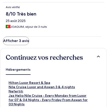
Avis vérifié
8/10 Très bien
25 août 2025
JOAQUIM, séjour de 3 nuits
Afficher 3 avis
Continuez vos recherches
Hébergements
L
Hilton Luxor Resort & Spa
i
L
Nile Cruise Luxor and Aswan 3 & 4 nights
e
i
L
Nefertiti
n
e
i
L
Jaz Helio Nile Cruise - Every Monday from Luxor
o
n
e
i
for 07 & 04 Nights - Every Friday From Aswan for
u
o
n
e
03 Nights