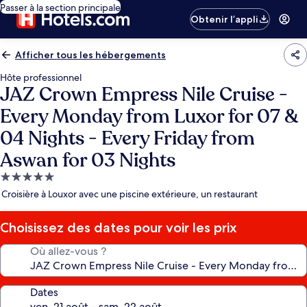
Passer à la section principale
Obtenir l’appli
Afficher tous les hébergements
Hôte professionnel
JAZ Crown Empress Nile Cruise -
Every Monday from Luxor for 07 &
04 Nights - Every Friday from
Aswan for 03 Nights
Hébergement
5.0 étoiles
Croisière à Louxor avec une piscine extérieure, un restaurant
Choisissez des dates pour voir les prix
Où allez-vous ?
Dates