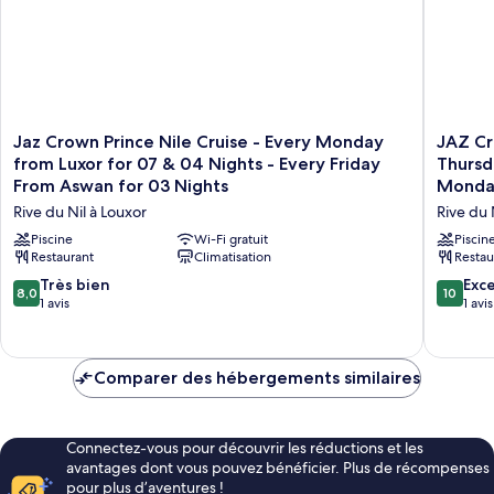
Jaz
JAZ
Jaz Crown Prince Nile Cruise - Every Monday
JAZ Cr
Crown
Crown
from Luxor for 07 & 04 Nights - Every Friday
Thursd
Prince
Empero
From Aswan for 03 Nights
Monday
Nile
Nile
Rive du Nil à Louxor
Rive du 
Cruise
Cruise
-
-
Piscine
Wi-Fi gratuit
Piscin
Every
Restaurant
Climatisation
Every
Restau
Monday
Thursda
8.0
10.0
Très bien
Exc
8,0
10
from
from
sur
sur
1 avis
1 avis
Luxor
Luxor
10,
10,
for
for
Très
Exceptio
07
07
bien,
1 avis
&
Comparer des hébergements similaires
&
1 avis
04
04
Nights
Nights
-
-
Connectez-vous pour découvrir les réductions et les
Every
Every
avantages dont vous pouvez bénéficier. Plus de récompenses
Friday
Monday
pour plus d’aventures !