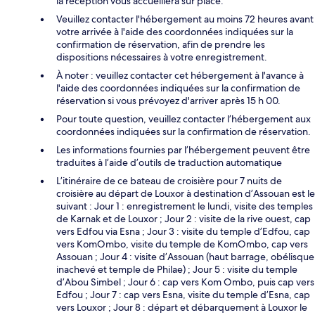
la réception vous accueillera sur place.
Veuillez contacter l'hébergement au moins 72 heures avant
votre arrivée à l'aide des coordonnées indiquées sur la
confirmation de réservation, afin de prendre les
dispositions nécessaires à votre enregistrement.
À noter : veuillez contacter cet hébergement à l'avance à
l'aide des coordonnées indiquées sur la confirmation de
réservation si vous prévoyez d'arriver après 15 h 00.
Pour toute question, veuillez contacter l’hébergement aux
coordonnées indiquées sur la confirmation de réservation.
Les informations fournies par l’hébergement peuvent être
traduites à l’aide d’outils de traduction automatique
L’itinéraire de ce bateau de croisière pour 7 nuits de
croisière au départ de Louxor à destination d’Assouan est le
suivant : Jour 1 : enregistrement le lundi, visite des temples
de Karnak et de Louxor ; Jour 2 : visite de la rive ouest, cap
vers Edfou via Esna ; Jour 3 : visite du temple d’Edfou, cap
vers KomOmbo, visite du temple de KomOmbo, cap vers
Assouan ; Jour 4 : visite d’Assouan (haut barrage, obélisque
inachevé et temple de Philae) ; Jour 5 : visite du temple
d’Abou Simbel ; Jour 6 : cap vers Kom Ombo, puis cap vers
Edfou ; Jour 7 : cap vers Esna, visite du temple d’Esna, cap
vers Louxor ; Jour 8 : départ et débarquement à Louxor le