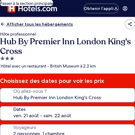
Passer à la section principale
Obtenir l’appli
Afficher tous les hébergements
Hôte professionnel
Hub By Premier Inn London King's
Cross
Hébergement
3.0 étoiles
Hôtel avec un restaurant - British Museum à 2,2 km
Choisissez des dates pour voir les prix
Où allez-vous ?
Dates
Voyageurs