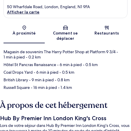
50 Wharfdale Road, London, England, N1 9FA
Afficher la carte
Carte
À proximité
Comment se
Restaurants
déplacer
Magasin de souvenirs The Harry Potter Shop at Platform 9 3/4
-
1 min à pied
- 0.2 km
Hôtel St Pancras Renaissance
- 6 min à pied
- 0.5 km
Coal Drops Yard
- 6 min à pied
- 0.5 km
British Library
- 9 min à pied
- 0.8 km
Russell Square
- 16 min à pied
- 1.4 km
À propos de cet hébergement
Hub By Premier Inn London King's Cross
Lors de votre séjour dans Hub By Premier Inn London King's Cross, vous
vous trouverez à moins de 10 minutes de route de points d'intérêt