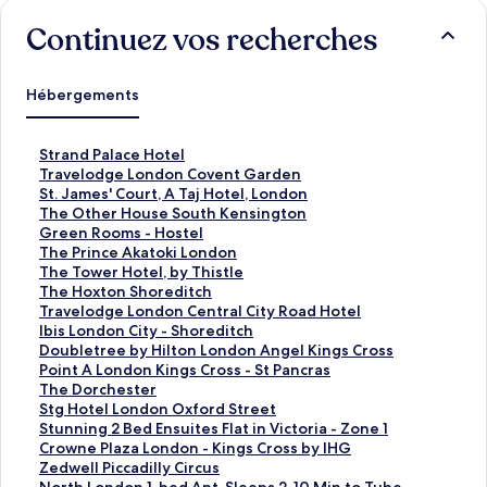
Continuez vos recherches
Hébergements
L
Strand Palace Hotel
i
L
Travelodge London Covent Garden
e
i
L
St. James' Court, A Taj Hotel, London
n
e
i
L
The Other House South Kensington
o
n
e
i
L
Green Rooms - Hostel
u
o
n
e
i
L
The Prince Akatoki London
v
u
o
n
e
i
L
The Tower Hotel, by Thistle
r
v
u
o
n
e
i
L
The Hoxton Shoreditch
a
r
v
u
o
n
e
i
L
Travelodge London Central City Road Hotel
n
a
r
v
u
o
n
e
i
L
Ibis London City - Shoreditch
t
n
a
r
v
u
o
n
e
i
L
Doubletree by Hilton London Angel Kings Cross
l
t
n
a
r
v
u
o
n
e
i
L
Point A London Kings Cross - St Pancras
a
l
t
n
a
r
v
u
o
n
e
i
L
The Dorchester
p
a
l
t
n
a
r
v
u
o
n
e
i
L
Stg Hotel London Oxford Street
a
p
a
l
t
n
a
r
v
u
o
n
e
i
L
Stunning 2 Bed Ensuites Flat in Victoria - Zone 1
g
a
p
a
l
t
n
a
r
v
u
o
n
e
i
L
Crowne Plaza London - Kings Cross by IHG
e
g
a
p
a
l
t
n
a
r
v
u
o
n
e
i
L
Zedwell Piccadilly Circus
S
e
g
a
p
a
l
t
n
a
r
v
u
o
n
e
i
L