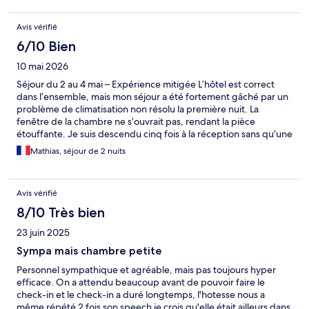
étroite, et deux niveaux de chambres sont au -1 et -2 : c'est un
choc en arrivant. Hôtel moderne high tech y compris pour
Avis vérifié
l'éclairage de la chambre et de la salle de bain qui sont difficiles
à dissocier... Climatisation réglable ; les fenêtres sont fixes, pas
6/10 Bien
d'ouverture possible. Les réfractaires aux technologies doivent
10 mai 2026
s'abstenir, les claustrophobes aussi.
Séjour du 2 au 4 mai – Expérience mitigée L’hôtel est correct
dans l’ensemble, mais mon séjour a été fortement gâché par un
problème de climatisation non résolu la première nuit. La
fenêtre de la chambre ne s’ouvrait pas, rendant la pièce
étouffante. Je suis descendu cinq fois à la réception sans qu’une
vraie solution ne soit apportée un ventilateur m’a été remis au
Mathias, séjour de 2 nuits
bout de deux heures. Ce qui m’a le plus marqué, c’est l’absence
totale d’excuses de la part du personnel tout au long de ces
démarches. Le lendemain, aucun suivi n’avait été effectué en
Avis vérifié
interne j’ai dû moi-même vérifier si le problème avait été réglé.
Un changement de chambre ne m’a été proposé qu’à la
8/10 Très bien
dernière nuit, après que je sois encore une fois allé constater la
23 juin 2025
panne. Un simple geste ou des excuses auraient suffi à changer
mon ressenti.
Sympa mais chambre petite
Personnel sympathique et agréable, mais pas toujours hyper
efficace. On a attendu beaucoup avant de pouvoir faire le
check-in et le check-in a duré longtemps, l'hotesse nous a
même répété 2 fois son speech je crois qu'elle était ailleurs dans