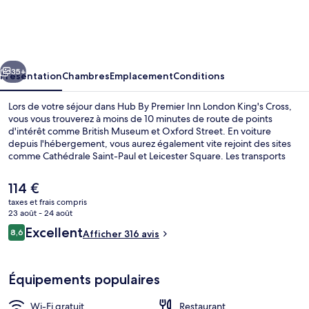
By
Premier
Inn
cédent
Suivant
London
35+
Présentation
Chambres
Emplacement
Conditions
King's
Lors de votre séjour dans Hub By Premier Inn London King's Cross,
Cross
vous vous trouverez à moins de 10 minutes de route de points
d'intérêt comme British Museum et Oxford Street. En voiture
depuis l'hébergement, vous aurez également vite rejoint des sites
comme Cathédrale Saint-Paul et Leicester Square. Les transports
publics sont tout proches. Station de métro King's Cross St. Pancras
se situe à seulement 7 min à pied.
Le
114 €
prix
taxes et frais compris
actuel
23 août - 24 août
Bar (sur place)
est
Avis
Excellent
8,6
Afficher 316 avis
de
8,6 sur 10
voyageurs
114 €.
Équipements populaires
Wi-Fi gratuit
Restaurant