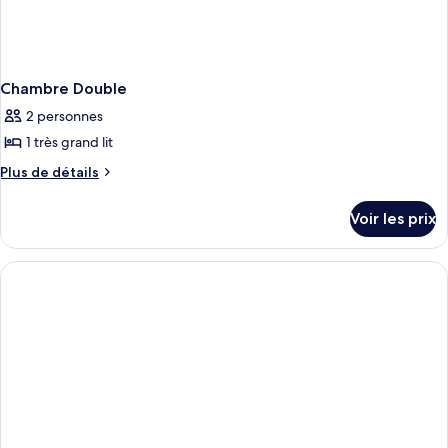
Chambre Double
2 personnes
1 très grand lit
Plus
Plus de détails
de
détails
Voir les prix
sur
le
type
de
chambre
Chambre
Double