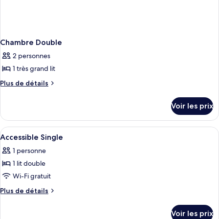
Chambre Double
2 personnes
1 très grand lit
Plus
Plus de détails
de
détails
Voir les prix
sur
le
type
Afficher
Draps fournis
4
de
Accessible Single
toutes
chambre
1 personne
Chambre
les
Double
1 lit double
photos
pour
Wi-Fi gratuit
ce
Plus
Plus de détails
type
de
détails
de
Voir les prix
sur