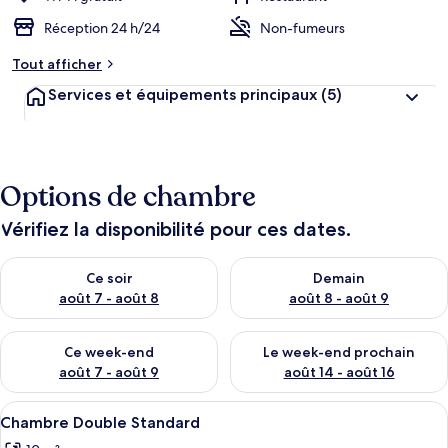
Réception 24 h/24
Non-fumeurs
Tout afficher
Services et équipements principaux
(5)
Options de chambre
Vérifiez la disponibilité pour ces dates.
Vérifier la disponibilité pour ce soir août 7 - août 8
Vérifier la disponibilité pour 
Ce soir
Demain
août 7 - août 8
août 8 - août 9
Vérifier la disponibilité pour ce week-end août 7 - août 9
Vérifier la disponibilité pour 
Ce week-end
Le week-end prochain
août 7 - août 9
août 14 - août 16
Afficher
Une salle de bain moderne avec une do
2
Chambre Double Standard
toutes