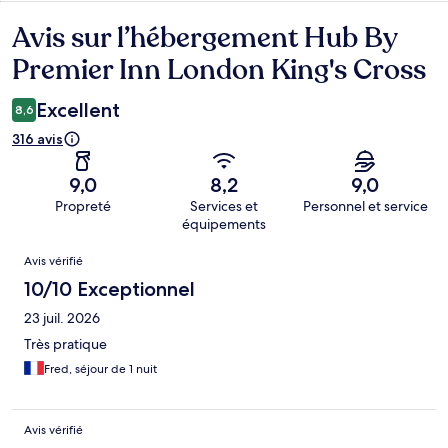
Avis sur l’hébergement Hub By
Avis
Premier Inn London King's Cross
Excellent
8,6
316 avis
9,0
8,2
9,0
Propreté
Services et
Personnel et service
équipements
Avis
Avis vérifié
10/10 Exceptionnel
23 juil. 2026
Très pratique
Fred, séjour de 1 nuit
Avis vérifié