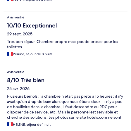
Avis vérifié
10/10 Exceptionnel
29 sept. 2025
Tres bon séjour. Chambre propre mais pas de brosse pour les
toilettes
Perrine, séjour de 3 nuits
Avis vérifié
8/10 Très bien
25 avr. 2026
Plusieurs bémols : la chambre n'était pas prête à 15 heures ; il n'y
avait qu'un drap de bain alors que nous étions deux ; il n'y a pas
de bouilloire dans la chambre, il faut descendre au RDC pour
disposer de ce service, etc. Mais le personnel est serviable et
cherche des solutions. Les photos sur le site hôtels.com ne sont
pas conformes à la réalité : la plupart des chambres n'ont
HELENE, séjour de 1 nuit
aucune vue sur l'extérieur, juste une sorte de cour intérieure très