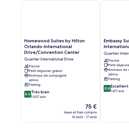
lit,
Homewood Suites by Hilton Orlando-International 
Embassy Suite
grand
accessible
lit,
aux
accessible
personnes
aux
personnes
à
à
mobilité
mobilité
Homewood
Embassy
réduite
Homewood Suites by Hilton
Embassy Sui
réduite
Suites
Suites
(Roll-
Orlando-International
Internation
(Roll-
by
by
In
Drive/Convention Center
Quartier Inter
In
Hilton
Hilton
Shower)
Quartier International Drive
Shower)
Orlando-
Orlando
Piscine
Petit déjeune
International
International
Piscine
Animaux de
Drive/Convention
Petit déjeuner gratuit
Dr
admis
Animaux de compagnie
Center
ICON
Parking
admis
Quartier
Park
Parking
8.8
Excellent
International
Quartier
8,8
sur
1 677 avis
8.4
Drive
Très bien
International
8,4
10,
sur
1 007 avis
Drive
Excellent,
10,
Le
75 €
1 677 avis
Très
nouveau
bien,
taxes et frais compris
prix
16 août - 17 août
1 007 avis
est
de