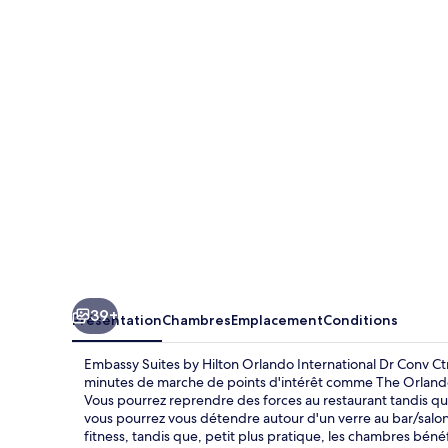
Suites
by
Hilton
Orlando
International
Dr
Conv
Ctr
39+
Présentation
Chambres
Emplacement
Conditions
Embassy Suites by Hilton Orlando International Dr Conv Ctr
minutes de marche de points d'intérêt comme The Orlando 
Vous pourrez reprendre des forces au restaurant tandis qu'
vous pourrez vous détendre autour d'un verre au bar/salon
fitness, tandis que, petit plus pratique, les chambres bénéf