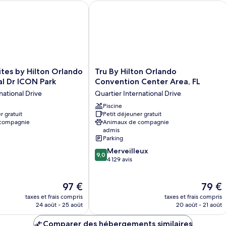
lit,
n
Chambre,
Ch
Drive/Convention Center
s by Hilton Orlando International Dr ICON Park
Tru By Hilton Orlando Convention Cen
non-
1
f
2
très
lit
fumeurs
(B
grand
do
(Basic)
lit,
no
non-
fu
fumeurs
(B
(Basic)
Tru
tes by Hilton Orlando
Tru By Hilton Orlando
By
al Dr ICON Park
Convention Center Area, FL
Hilton
national Drive
Quartier International Drive
Orlando
Convention
Piscine
r gratuit
Petit déjeuner gratuit
Center
 compagnie
Animaux de compagnie
Area,
admis
FL
Parking
Quartier
9.0
Merveilleux
International
9,0
sur
4 129 avis
Drive
10,
Merveilleux,
Le
Le
97 €
79 €
4 129 avis
nouveau
nouvea
taxes et frais compris
taxes et frais compris
prix
prix
24 août - 25 août
20 août - 21 août
est
est
de
de
Comparer des hébergements similaires