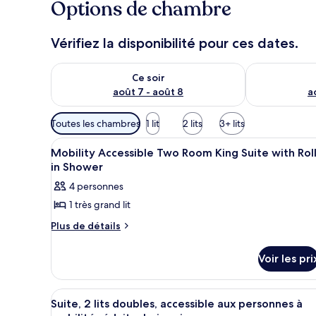
Options de chambre
Vérifiez la disponibilité pour ces dates.
Vérifier la disponibilité pour ce soir août 7 - août 8
Vérifier la di
Ce soir
août 7 - août 8
a
Filtres
Toutes les chambres
1 lit
2 lits
3+ lits
disponibles
Afficher
Literie de qualité supérieure, 
pour
7
Mobility Accessible Two Room King Suite with Rol
toutes
les
in Shower
les
chambres
4 personnes
photos
1 très grand lit
pour
ce
Plus
Plus de détails
de
type
détails
de
Voir les pri
sur
chambre :
le
type
Mobility
Afficher
Une chambre d’hôtel avec deux 
8
de
Suite, 2 lits doubles, accessible aux personnes à
Accessible
toutes
chambre