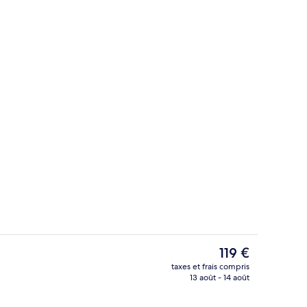
e)
Piscine couverte, piscine extérieure, p
Le
119 €
prix
taxes et frais compris
actuel
13 août - 14 août
Hall
est
de