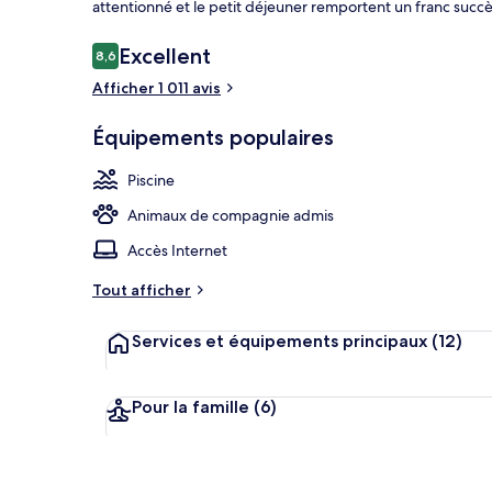
attentionné et le petit déjeuner remportent un franc succ
Avis
Excellent
8,6
8,6 sur 10
voyageurs
Afficher 1 011 avis
Hall
Équipements populaires
Piscine
Animaux de compagnie admis
Accès Internet
Tout afficher
Services et équipements principaux
(12)
Pour la famille
(6)