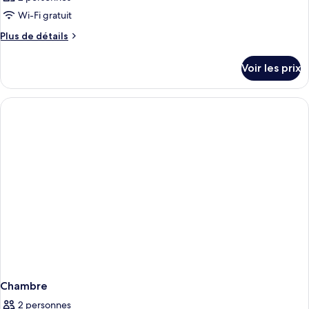
Wi-Fi gratuit
Plus
Plus de détails
de
détails
Voir les prix
sur
le
type
de
chambre
Chambre
Chambre
2 personnes