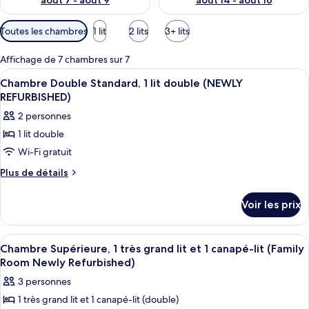
août 7 - août 9
août 14 - août 16
Filtres
Toutes les chambres
1 lit
2 lits
3+ lits
disponibles
pour
Affichage de 7 chambres sur 7
les
Afficher
Une chambre d’hôtel avec un lit, un b
8
Chambre Double Standard, 1 lit double (NEWLY
chambres
toutes
REFURBISHED)
les
2 personnes
photos
1 lit double
pour
Wi-Fi gratuit
ce
type
Plus
Plus de détails
de
de
détails
chambre :
Voir les prix
sur
Chambre
le
Double
type
Afficher
Bureau, espace de travail pour ordinate
8
de
Standard,
Chambre Supérieure, 1 très grand lit et 1 canapé-lit (Family
toutes
chambre
Room Newly Refurbished)
1
Chambre
les
lit
3 personnes
Double
photos
double
Standard,
1 très grand lit et 1 canapé-lit (double)
pour
1