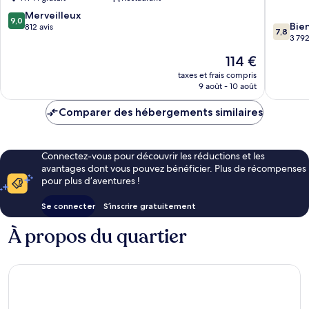
et
Centre-
9.0
Fulham
Merveilleux
ville
9,0
7.8
Bie
sur
812 avis
de
7,8
sur
3 792
10,
Londres
10,
Merveilleux,
Le
114 €
Bien,
812 avis
nouveau
3 792 av
taxes et frais compris
prix
9 août - 10 août
est
de
Comparer des hébergements similaires
114 €
Connectez-vous pour découvrir les réductions et les
avantages dont vous pouvez bénéficier. Plus de récompenses
pour plus d’aventures !
Se connecter
S’inscrire gratuitement
À propos du quartier