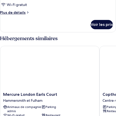
Wi-Fi gratuit
Plus
Plus de détails
de
détails
Voir les prix
sur
le
type
Hébergements similaires
de
chambre
Mercure London Earls Court
Copthorn
Chambre
Mercure
Copthor
Mercure London Earls Court
Coptho
London
Tara
Hammersmith et Fulham
Centre-v
Earls
Hotel
Animaux de compagnie
Parking
Parkin
Court
London
admis
Restau
Hammersmith
Kensing
Wi-Fi gratuit
Restaurant