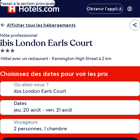
Passer à la section principale
Obtenir l’appli
Afficher tous les hébergements
Hôte professionnel
ibis London Earls Court
Hébergement
3.0 étoiles
Hôtel avec un restaurant - Kensington High Street à 2 km
Choisissez des dates pour voir les prix
Où allez-vous ?
Dates
Voyageurs