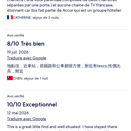
séparées par une porte ) et aucune chaine de TV francaise,
étonnant car Ibis fait partie de Accor qui est un groupe hôtelier
francais!
CATHERINE, séjour de 3 nuits
Avis vérifié
8/10 Très bien
19 juil. 2026
Traduire avec Google
地點佳，近車站，搭鐵路和公車都很方便，附近有tesco,性價比
高，附近
CHEN, séjour de 1 nuit
Avis vérifié
10/10 Exceptionnel
12 mai 2026
Traduire avec Google
This is a great little find and well situated. I have stayed there