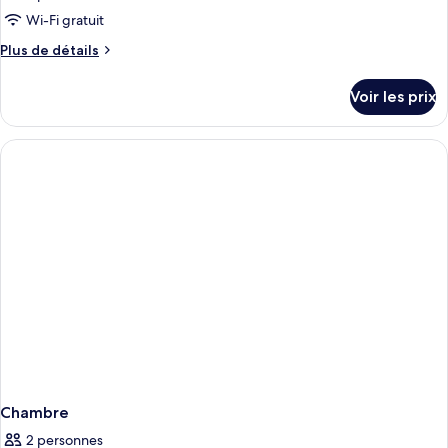
Wi-Fi gratuit
Plus
Plus de détails
de
détails
Voir les prix
sur
le
type
de
chambre
Chambre
Chambre
2 personnes