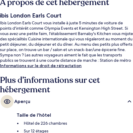
À propos de cet hébergement
ibis London Earls Court
Ibis London Earls Court vous installe à juste 5 minutes de voiture de
points d'intérêt comme Olympia Events et Kensington High Street. Si
vous avez une petite faim, l'établissement Barnaby's Kitchen vous mijote
des spécialités Cuisine internationale qui vous régaleront au moment du
petit déjeuner, du déjeuner et du dîner. Au menu des petits plus offerts
sur place, on trouve un bar / salon et un snack-bar/une épicerie fine.
Sympa non ? Les autres voyageurs aiment le fait que les transports
publics se trouvent à une courte distance de marche : Station de métro
West Brompton est à 5 minutes à pied et Station de métro Earl's Court, à
Informations sur le droit de rétractation
9 minutes.
Plus d’informations sur cet
hébergement
Aperçu
Taille de l'hôtel
Hôtel de 226 chambres
Sur 12 étages