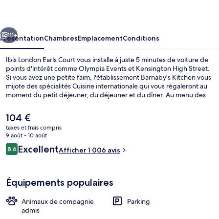
Earls
Court
cédent
Suivant
111+
Présentation
Chambres
Emplacement
Conditions
Ibis London Earls Court vous installe à juste 5 minutes de voiture de
points d'intérêt comme Olympia Events et Kensington High Street.
Si vous avez une petite faim, l'établissement Barnaby's Kitchen vous
mijote des spécialités Cuisine internationale qui vous régaleront au
moment du petit déjeuner, du déjeuner et du dîner. Au menu des
petits plus offerts sur place, on trouve un bar / salon et un snack-
bar/une épicerie fine. Sympa non ? Les autres voyageurs aiment le
Le
104 €
fait que les transports publics se trouvent à une courte distance de
prix
taxes et frais compris
marche : Station de métro West Brompton est à 5 minutes à pied et
actuel
9 août - 10 août
Station de métro Earl's Court, à 9 minutes.
Bar (sur place)
est
Avis
Excellent
8,6
Afficher 1 006 avis
de
8,6 sur 10
voyageurs
104 €.
Équipements populaires
Animaux de compagnie
Parking
admis