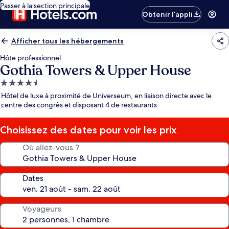
Passer à la section principale
Obtenir l’appli
Afficher tous les hébergements
Hôte professionnel
Gothia Towers & Upper House
Hébergement
4.5 étoiles
Hôtel de luxe à proximité de Universeum, en liaison directe avec le
centre des congrès et disposant 4 de restaurants
Choisissez des dates pour voir les prix
Où allez-vous ?
Dates
Voyageurs