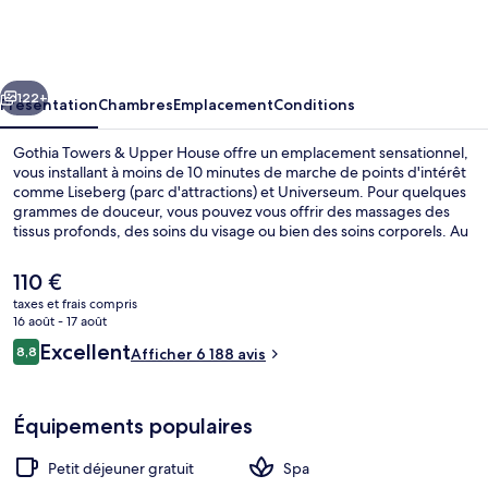
Towers
&
Upper
cédent
Suivant
House
122+
Présentation
Chambres
Emplacement
Conditions
Gothia Towers & Upper House offre un emplacement sensationnel,
vous installant à moins de 10 minutes de marche de points d'intérêt
comme Liseberg (parc d'attractions) et Universeum. Pour quelques
grammes de douceur, vous pouvez vous offrir des massages des
tissus profonds, des soins du visage ou bien des soins corporels. Au
rang des 4 restaurants, l'établissement Heaven 23 vous régale pour
le déjeuner et le dîner avec ses spécialités Cuisine locale et
Le
110 €
internationale. Cet hôtel de luxe abrite en outre 4 bars/lounges, un
prix
taxes et frais compris
centre de remise en forme et une salle de fitness. Les autres
actuel
16 août - 17 août
voyageurs ne disent que du bien en ce qui concerne le personnel
Hammam, soins corporels, soins d'aro
est
Avis
attentionné. Les transports publics se situent à une courte distance
Excellent
8,8
Afficher 6 188 avis
de
8,8 sur 10
à pied : Arrêt de tram Korsvägen est à 4 min et Arrêt de tram
voyageurs
110 €.
Scandinavium, à 6 min.
Équipements populaires
Petit déjeuner gratuit
Spa