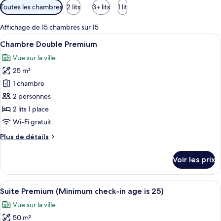
Filtres
Toutes les chambres
2 lits
3+ lits
1 lit
disponibles
pour
Affichage de 15 chambres sur 15
les
Afficher
Une chambre d’hôtel moderne avec un g
10
Chambre Double Premium
chambres
toutes
Vue sur la ville
les
25 m²
photos
pour
1 chambre
ce
2 personnes
type
2 lits 1 place
de
Wi-Fi gratuit
chambre :
Plus
Plus de détails
Chambre
de
Double
détails
Voir les prix
Premium
sur
le
type
Afficher
Une chambre d’hôtel moderne, dotée d’u
11
de
Suite Premium (Minimum check-in age is 25)
toutes
chambre
Vue sur la ville
Chambre
les
Double
50 m²
photos