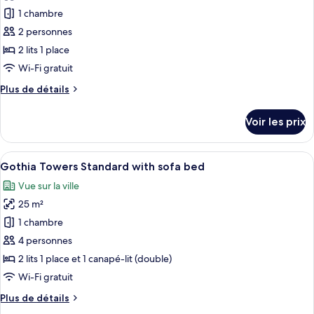
Premium
pour
1 chambre
ce
2 personnes
type
2 lits 1 place
de
Wi-Fi gratuit
chambre :
Plus
Plus de détails
Suite
de
Premium
détails
Voir les prix
(Minimum
sur
le
check-
type
Afficher
Gothia Towers Standard with sofa bed |
in
9
de
Gothia Towers Standard with sofa bed
toutes
age
chambre
Vue sur la ville
Suite
les
is
Premium
25 m²
photos
25)
(Minimum
pour
1 chambre
check-
ce
in
4 personnes
age
type
2 lits 1 place et 1 canapé-lit (double)
is
de
Wi-Fi gratuit
25)
chambre :
Plus
Plus de détails
Gothia
de