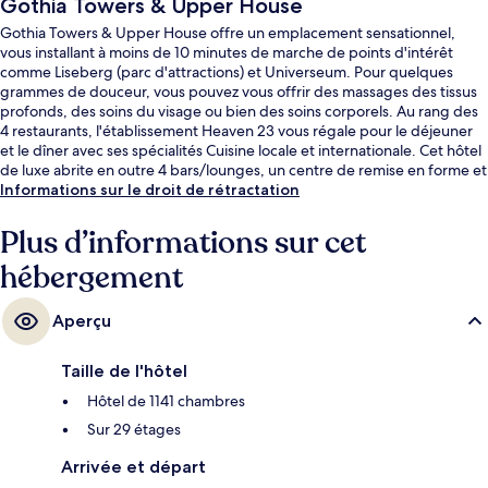
Gothia Towers & Upper House
Gothia Towers & Upper House offre un emplacement sensationnel,
vous installant à moins de 10 minutes de marche de points d'intérêt
comme Liseberg (parc d'attractions) et Universeum. Pour quelques
grammes de douceur, vous pouvez vous offrir des massages des tissus
profonds, des soins du visage ou bien des soins corporels. Au rang des
4 restaurants, l'établissement Heaven 23 vous régale pour le déjeuner
et le dîner avec ses spécialités Cuisine locale et internationale. Cet hôtel
de luxe abrite en outre 4 bars/lounges, un centre de remise en forme et
une salle de fitness. Les autres voyageurs ne disent que du bien en ce
Informations sur le droit de rétractation
qui concerne le personnel attentionné. Les transports publics se situent
à une courte distance à pied : Arrêt de tram Korsvägen est à 4 min et
Plus d’informations sur cet
Arrêt de tram Scandinavium, à 6 min.
hébergement
Aperçu
Taille de l'hôtel
Hôtel de 1141 chambres
Sur 29 étages
Arrivée et départ