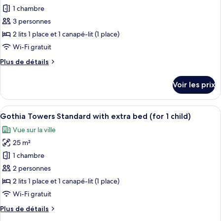
Sky
pour
1 chambre
View
ce
with
3 personnes
sofa
type
2 lits 1 place et 1 canapé-lit (1 place)
bed
de
Wi-Fi gratuit
chambre :
Plus
Plus de détails
Gothia
de
Towers
détails
Voir les prix
Standard
sur
le
with
type
Afficher
Une chambre d’hôtel avec deux lits, u
extra
6
de
Gothia Towers Standard with extra bed (for 1 child)
toutes
bed
chambre
Vue sur la ville
Gothia
les
(1
Towers
25 m²
photos
adult)
Standard
pour
1 chambre
with
ce
extra
2 personnes
bed
type
2 lits 1 place et 1 canapé-lit (1 place)
(1
de
Wi-Fi gratuit
adult)
chambre :
Plus
Plus de détails
Gothia
de