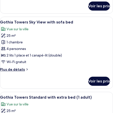
Towers
détails
Voir les prix
Standard
sur
le
with
type
Afficher
Une chambre d’hôtel moderne avec un gr
sofa
9
de
Gothia Towers Sky View with sofa bed
toutes
bed
chambre
Vue sur la ville
Gothia
les
Towers
25 m²
photos
Standard
pour
1 chambre
with
ce
sofa
4 personnes
bed
type
2 lits 1 place et 1 canapé-lit (double)
de
Wi-Fi gratuit
chambre :
Plus
Plus de détails
Gothia
de
Towers
détails
Voir les prix
Sky
sur
le
View
type
Afficher
Une chambre d’hôtel avec deux lits, u
with
6
de
Gothia Towers Standard with extra bed (1 adult)
toutes
sofa
chambre
Vue sur la ville
Gothia
les
bed
Towers
25 m²
photos