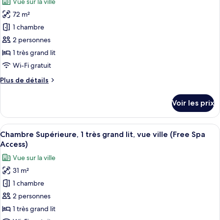
Vue sur la ville
Deluxe,
photos
(Spa
1
72 m²
pour
Access
très
1 chambre
ce
grand
Included)
lit,
type
2 personnes
vue
de
1 très grand lit
ville
chambre :
(Spa
Wi-Fi gratuit
Suite
Access
Plus
Plus de détails
Included)
Deluxe,
de
1
détails
Voir les prix
sur
très
le
grand
type
Afficher
Une chambre d’hôtel moderne avec un li
lit,
10
de
Chambre Supérieure, 1 très grand lit, vue ville (Free Spa
toutes
vue
chambre
Access)
Suite
les
ville
Vue sur la ville
Deluxe,
photos
(Free
1
31 m²
pour
Spa
très
1 chambre
ce
grand
Access,
lit,
type
2 personnes
Age
vue
de
limit
1 très grand lit
ville
chambre :