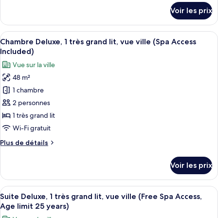
Towers
détails
Voir les prix
Standard
sur
le
with
type
Afficher
Une chambre d’hôtel moderne équipée d
extra
10
de
Chambre Deluxe, 1 très grand lit, vue ville (Spa Access
toutes
bed
chambre
Included)
Gothia
les
(for
Vue sur la ville
Towers
photos
1
Standard
48 m²
pour
child)
with
1 chambre
ce
extra
bed
type
2 personnes
(for
de
1 très grand lit
1
chambre :
child)
Wi-Fi gratuit
Chambre
Plus
Plus de détails
Deluxe,
de
1
détails
Voir les prix
sur
très
le
grand
type
Afficher
Une chambre d’hôtel moderne dotée d’
lit,
12
de
Suite Deluxe, 1 très grand lit, vue ville (Free Spa Access,
toutes
vue
chambre
Age limit 25 years)
Chambre
les
ville