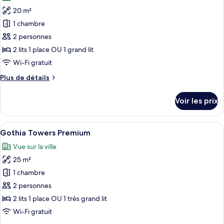
les
Towers
20 m²
photos
Standard
pour
1 chambre
ce
2 personnes
type
2 lits 1 place OU 1 grand lit
de
Wi-Fi gratuit
chambre :
Plus
Plus de détails
Gothia
de
Towers
détails
Voir les prix
Standard
sur
le
View
type
Afficher
Gothia Towers Premium | Literie hypoa
11
de
Gothia Towers Premium
toutes
chambre
Vue sur la ville
Gothia
les
Towers
25 m²
photos
Standard
pour
1 chambre
View
ce
2 personnes
type
2 lits 1 place OU 1 très grand lit
de
Wi-Fi gratuit
chambre :