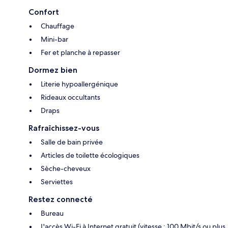
Confort
Chauffage
Mini-bar
Fer et planche à repasser
Dormez bien
Literie hypoallergénique
Rideaux occultants
Draps
Rafraîchissez-vous
Salle de bain privée
Articles de toilette écologiques
Sèche-cheveux
Serviettes
Restez connecté
Bureau
L'accès Wi-Fi à Internet gratuit (vitesse : 100 Mbit/s ou plus