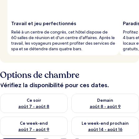
Travail et jeu perfectionnés
Paradis
Relié à un centre de congrès, cet hôtel dispose de
Profitez
60 salles de réunion et d'un centre d'affaires. Après le
4 bars e
travail, les voyageurs peuvent profiter des services de
locaux e
spa et se détendre dans quatre bars.
gratuits
Options de chambre
Vérifiez la disponibilité pour ces dates.
Vérifier la disponibilité pour ce soir août 7 - août 8
Vérifier la disponibilité pour 
Ce soir
Demain
août 7 - août 8
août 8 - août 9
Vérifier la disponibilité pour ce week-end août 7 - août 9
Vérifier la disponibilité pour 
Ce week-end
Le week-end prochain
août 7 - août 9
août 14 - août 16