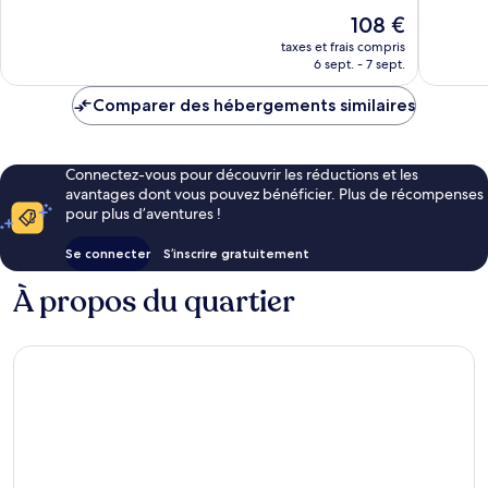
Lorensb
Merveilleux,
Exceptio
Le
108 €
3 712 avis
8 534 av
nouveau
taxes et frais compris
prix
6 sept. - 7 sept.
est
de
Comparer des hébergements similaires
108 €
Connectez-vous pour découvrir les réductions et les
avantages dont vous pouvez bénéficier. Plus de récompenses
pour plus d’aventures !
Se connecter
S’inscrire gratuitement
À propos du quartier