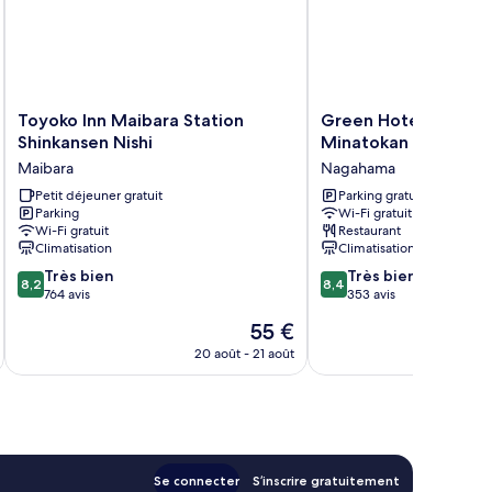
Toyoko
Green
Toyoko Inn Maibara Station
Green Hotel Yes Na
Inn
Hotel
Shinkansen Nishi
Minatokan
Maibara
Yes
Maibara
Nagahama
Station
Nagahama
Shinkansen
Petit déjeuner gratuit
Minatokan
Parking gratuit
Parking
Wi-Fi gratuit
Nishi
Nagahama
Wi-Fi gratuit
Restaurant
Maibara
Climatisation
Climatisation
8.2
8.4
Très bien
Très bien
8,2
8,4
sur
sur
764 avis
353 avis
10,
10,
Le
55 €
Très
Très
u
nouveau
bien,
bien,
20 août - 21 août
prix
764 avis
353 avis
est
de
55 €
Se connecter
S’inscrire gratuitement