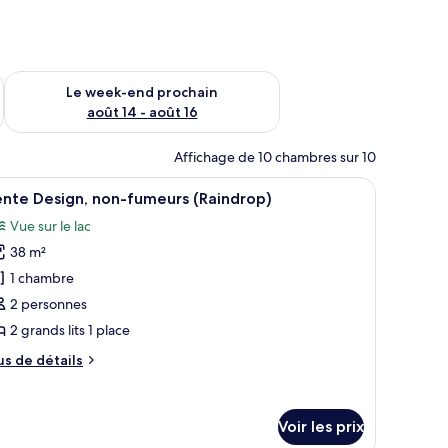
-end août 7 - août 9
Vérifier la disponibilité pour le week-end prochain août 14 - a
Le week-end prochain
août 14 - août 16
Affichage de 10 chambres sur 10
ien éclairée, avec des murs en bois, plusieurs lits et une lucarne.
fficher
Une pièce moderne et spacieuse, dotée d’un pl
6
nte Design, non-fumeurs (Raindrop)
outes
Vue sur le lac
s
38 m²
hotos
our
1 chambre
e
2 personnes
ype
2 grands lits 1 place
e
us
us de détails
hambre :
e
ente
tails
r
esign,
Voir les prix
on-