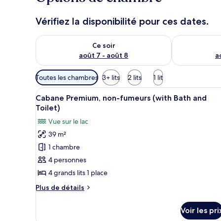
Vérifiez la disponibilité pour ces dates.
Vérifier la disponibilité pour ce soir août 7 - août 8
Vérifier la di
Ce soir
août 7 - août 8
a
Filtres
Toutes les chambres
3+ lits
2 lits
1 lit
disponibles
Afficher
Une chambre avec trois lits, u
pour
16
Cabane Premium, non-fumeurs (with Bath and
toutes
les
Toilet)
les
chambres
Vue sur le lac
photos
39 m²
pour
1 chambre
ce
type
4 personnes
de
4 grands lits 1 place
chambre :
Plus
Plus de détails
Cabane
de
Premium,
détails
Voir les pri
sur
non-