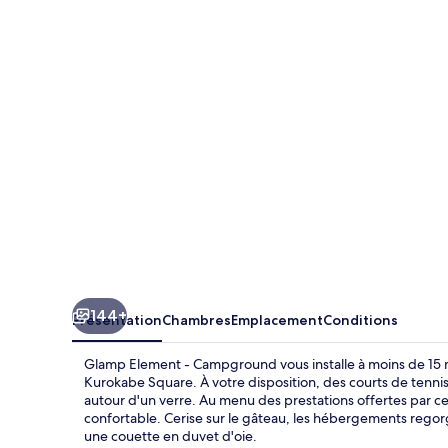
Element
-
Campground
144+
Présentation
Chambres
Emplacement
Conditions
Glamp Element - Campground vous installe à moins de 15 m
Kurokabe Square. À votre disposition, des courts de tennis
autour d'un verre. Au menu des prestations offertes par ce
confortable. Cerise sur le gâteau, les hébergements regorg
une couette en duvet d'oie.