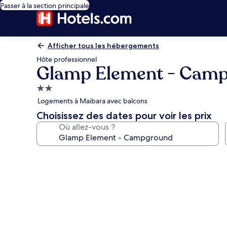
Passer à la section principale
Afficher tous les hébergements
Hôte professionnel
Glamp Element - Cam
Hébergement
2.0 étoiles
Logements à Maibara avec balcons
Choisissez des dates pour voir les prix
Où allez-vous ?
Galerie
photos
de
l’hébergement
Glamp