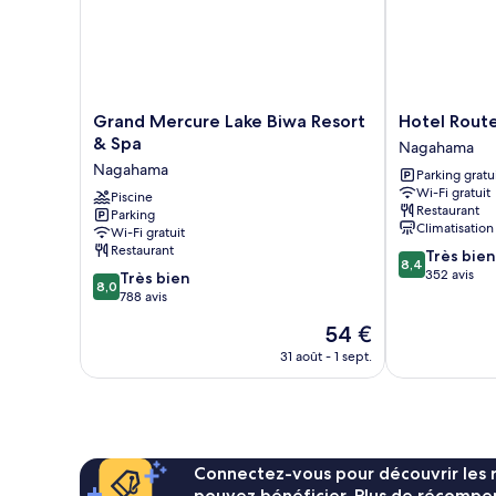
Tent
Basic
Tent
Grand
Hotel
Grand Mercure Lake Biwa Resort
Hotel Rout
Mercure
Route
& Spa
Nagahama
Lake
Inn
Nagahama
Parking gratu
Biwa
Nagahama
Wi-Fi gratuit
Resort
Piscine
Inter
Restaurant
Parking
&
Nagahama
Climatisation
Wi-Fi gratuit
Spa
Restaurant
8.4
Très bien
Nagahama
8,4
sur
352 avis
8.0
Très bien
8,0
10,
sur
788 avis
Très
10,
Le
54 €
bien,
Très
nouveau
352 avis
bien,
31 août - 1 sept.
prix
788 avis
est
de
54 €
Connectez-vous pour découvrir les 
pouvez bénéficier. Plus de récompen