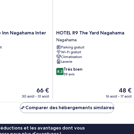
HOTEL
e Inn Nagahama Inter
HOTEL R9 The Yard Nagahama
R9
Nagahama
The
it
Parking gratuit
Yard
Wi-Fi gratuit
Nagahama
Climatisation
Nagahama
Laverie
8.2
Très bien
8,2
sur
59 avis
10,
Très
Le
Le
66 €
48 €
bien,
nouveau
nouvea
59 avis
30 août - 31 août
16 août - 17 août
prix
prix
est
est
Comparer des hébergements similaires
de
de
66 €
48 €
réductions et les avantages dont vous
ses pour plus d’aventures !