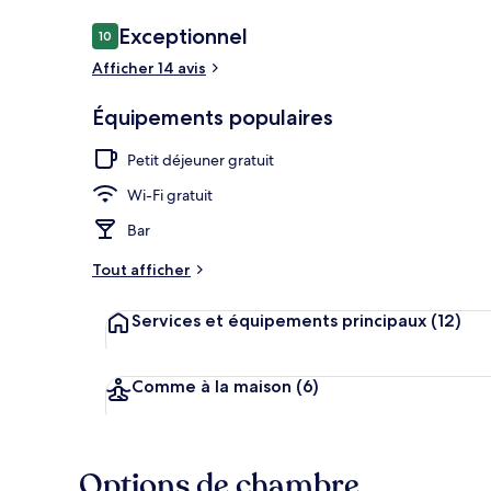
Avis
Exceptionnel
10
10 sur 10
voyageurs
Afficher 14 avis
Extérieur
Équipements populaires
Petit déjeuner gratuit
Wi-Fi gratuit
Bar
Tout afficher
Services et équipements principaux
(12)
Comme à la maison
(6)
Options de chambre