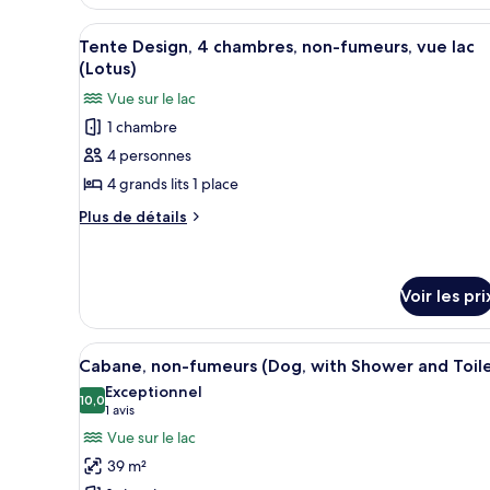
le
fumeurs
type
Afficher
Un intérieur chaleureux dans un
(with
7
de
Tente Design, 4 chambres, non-fumeurs, vue lac
toutes
chambre
Bath
(Lotus)
Cabane
les
and
Vue sur le lac
Premium,
photos
Toilet)
non-
1 chambre
pour
fumeurs
4 personnes
ce
(with
Bath
type
4 grands lits 1 place
and
de
Plus
Plus de détails
Toilet)
chambre :
de
détails
Tente
sur
Design,
le
Voir les pri
4
type
chambres,
de
Afficher
Une maison moderne dotée d’un
chambre
non-
1
Cabane, non-fumeurs (Dog, with Shower and Toile
Tente
toutes
fumeurs,
Exceptionnel
Design,
les
10,0
10,0 sur 10
vue
(1 avis)
1 avis
4
photos
chambres,
lac
Vue sur le lac
non-
pour
(Lotus)
39 m²
fumeurs,
ce