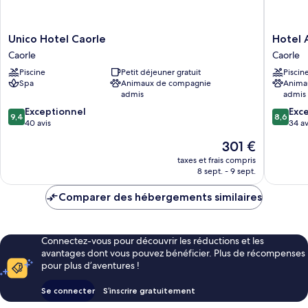
Unico
Hotel
Unico Hotel Caorle
Hotel
Hotel
Ambass
Caorle
Caorle
Caorle
Caorle
Piscine
Petit déjeuner gratuit
Piscin
Caorle
Spa
Animaux de compagnie
Anima
admis
admis
9.4
8.6
Exceptionnel
Exce
9,4
8,6
sur
sur
40 avis
34 av
10,
10,
Le
301 €
Exceptionnel,
Excellen
nouveau
40 avis
34 avis
taxes et frais compris
prix
8 sept. - 9 sept.
est
de
Comparer des hébergements similaires
301 €
Connectez-vous pour découvrir les réductions et les
avantages dont vous pouvez bénéficier. Plus de récompenses
pour plus d’aventures !
Se connecter
S’inscrire gratuitement