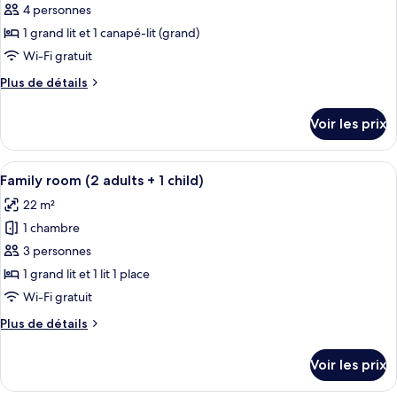
pour
4 personnes
ce
1 grand lit et 1 canapé-lit (grand)
type
Wi-Fi gratuit
de
Plus
Plus de détails
chambre :
de
Family
détails
Voir les prix
sur
room
le
(2
type
Afficher
Une chambre d’hôtel avec un lit, un bu
adults
8
de
Family room (2 adults + 1 child)
toutes
+
chambre
22 m²
Family
les
2
room
1 chambre
photos
children)
(2
pour
3 personnes
adults
ce
+
1 grand lit et 1 lit 1 place
2
type
Wi-Fi gratuit
children)
de
Plus
Plus de détails
chambre :
de
Family
détails
Voir les prix
sur
room
le
(2