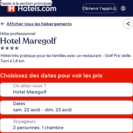
Passer à la section principale
Obtenir l’appli
Afficher tous les hébergements
Hôte professionnel
Hotel Maregolf
Hébergement
4.0 étoiles
Hôtel très pratique pour les familles avec un restaurant - Golf Pra' delle
Torri à 1,8 km
Choisissez des dates pour voir les prix
Où allez-vous ?
Dates
Voyageurs