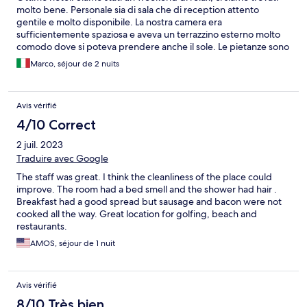
molto bene. Personale sia di sala che di reception attento
gentile e molto disponibile. La nostra camera era
sufficientemente spaziosa e aveva un terrazzino esterno molto
comodo dove si poteva prendere anche il sole. Le pietanze sono
molto buone e abbondanti. Abbiamo apprezzato la piscina che è
Marco, séjour de 2 nuits
molto grande e bella, ma anche la vicinanza alla spiaggia. È una
struttura tranquilla, adatta anche per le famiglie con bambini. Ci
è piaciuto tutto e ci sentiamo di consigliare l'hotel Maregolf !
Avis vérifié
4/10 Correct
2 juil. 2023
Traduire avec Google
The staff was great. I think the cleanliness of the place could
improve. The room had a bed smell and the shower had hair .
Breakfast had a good spread but sausage and bacon were not
cooked all the way. Great location for golfing, beach and
restaurants.
AMOS, séjour de 1 nuit
Avis vérifié
8/10 Très bien