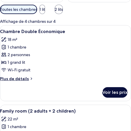
Filtres
Toutes les chambres
1 lit
2 lits
disponibles
pour
Affichage de 4 chambres sur 4
les
Afficher
Chambre Double Économique | Coffres-
7
Chambre Double Économique
chambres
toutes
18 m²
les
1 chambre
photos
pour
2 personnes
ce
1 grand lit
type
Wi-Fi gratuit
de
Plus
Plus de détails
chambre :
de
Chambre
détails
Voir les prix
sur
Double
le
Économique
type
Afficher
Une chambre d’hôtel avec un lit, un bu
8
de
Family room (2 adults + 2 children)
toutes
chambre
22 m²
Chambre
les
Double
1 chambre
photos
Économique