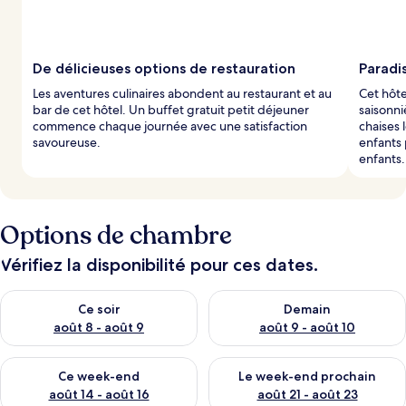
De délicieuses options de restauration
Paradis
Les aventures culinaires abondent au restaurant et au
Cet hôte
bar de cet hôtel. Un buffet gratuit petit déjeuner
saisonni
commence chaque journée avec une satisfaction
chaises 
savoureuse.
enfants 
enfants.
Options de chambre
Vérifiez la disponibilité pour ces dates.
Vérifier la disponibilité pour ce soir août 8 - août 9
Vérifier la disponibilité pour 
Ce soir
Demain
août 8 - août 9
août 9 - août 10
Vérifier la disponibilité pour ce week-end août 14 - août 16
Vérifier la disponibilité pour
Ce week-end
Le week-end prochain
août 14 - août 16
août 21 - août 23