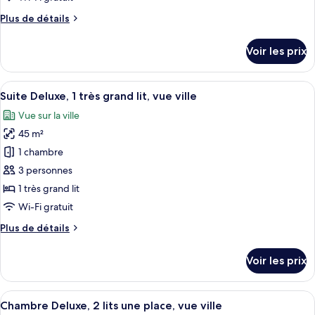
chambre :
Plus
Plus de détails
Chambre
de
Supérieure,
détails
Voir les prix
2
sur
le
lits
type
Afficher
Suite Deluxe, 1 très grand lit, vue vill
une
5
de
Suite Deluxe, 1 très grand lit, vue ville
toutes
place
chambre
Vue sur la ville
Chambre
les
Supérieure,
45 m²
photos
2
pour
1 chambre
lits
ce
une
3 personnes
place
type
1 très grand lit
de
Wi-Fi gratuit
chambre :
Plus
Plus de détails
Suite
de
Deluxe,
détails
Voir les prix
1
sur
le
très
type
Afficher
Coffres-forts dans les chambres, bure
grand
6
de
Chambre Deluxe, 2 lits une place, vue ville
toutes
lit,