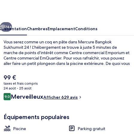
Bangkok
Sukhumvit
24
cédent
Suivant
74+
Présentation
Chambres
Emplacement
Conditions
Vous serez comme un coq en pâte dans Mercure Bangkok
Sukhumvit 24 ! L'hébergement se trouve à juste 5 minutes de
marche de points d'intérêt comme Centre commercial Emporium et
Centre commercial EmQuartier. Pour vous rafraîchir, vous pouvez
aller faire un petit plongeon dans la piscine extérieure. De quoi vous
ouvrir joyeusement l'appétit avant d'aller manger à l'établissement
THE MARKET RESTAURANT, qui vous sert le petit déjeuner. Parmi
Le
99 €
les autres petits avantages de cet hébergement figurent une salle
prix
taxes et frais compris
de fitness et un bar / salon. Le personnel attentionné et la
actuel
24 août - 25 août
présentation générale remportent un vif succès auprès des autres
Piscine extérieure, parasols de plage, 
est
Avis
voyageurs. Les transports publics se situent à une courte distance à
Merveilleux
9,0
Afficher 629 avis
de
9,0 sur 10
pied : Station de BTS Phrom Phong est à 3 min et Station de métro
voyageurs
99 €.
Thong Lo, à 14 min.
Équipements populaires
Piscine
Parking gratuit