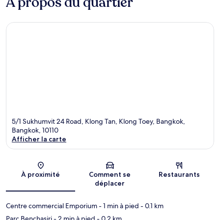
À propos du quartier
5/1 Sukhumvit 24 Road, Klong Tan, Klong Toey, Bangkok,
Bangkok, 10110
Afficher la carte
Carte
À proximité
Comment se
Restaurants
déplacer
Centre commercial Emporium
- 1 min à pied
- 0.1 km
Parc Benchasiri
- 2 min à pied
- 0.2 km