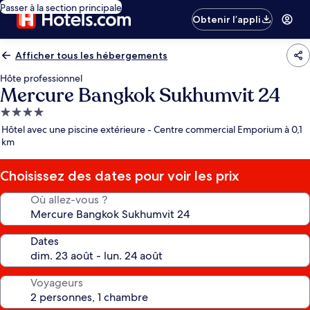
Passer à la section principale
Obtenir l’appli
Afficher tous les hébergements
Hôte professionnel
Mercure Bangkok Sukhumvit 24
Hébergement
4.0 étoiles
Hôtel avec une piscine extérieure - Centre commercial Emporium à 0,1
km
Choisissez des dates pour voir les prix
Où allez-vous ?
Dates
Voyageurs