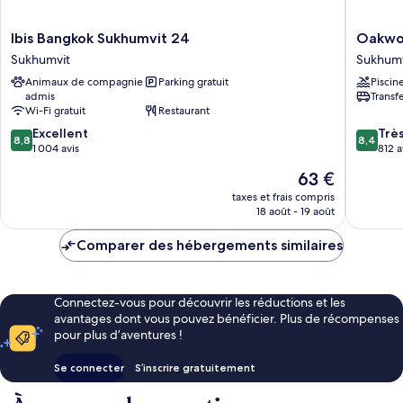
Ibis
Oakwo
Ibis Bangkok Sukhumvit 24
Oakwoo
Bangkok
Residen
Sukhumvit
Sukhumv
Sukhumvit
Sukhumv
Animaux de compagnie
Parking gratuit
Piscin
24
24
admis
Transf
Sukhumvit
Bangko
Wi-Fi gratuit
Restaurant
Sukhumv
8.8
8.4
Excellent
Trè
8,8
8,4
sur
sur
1 004 avis
812 a
10,
10,
Le
63 €
Excellent,
Très
nouveau
1 004 avis
bien,
taxes et frais compris
prix
18 août - 19 août
812 avis
est
de
Comparer des hébergements similaires
63 €
Connectez-vous pour découvrir les réductions et les
avantages dont vous pouvez bénéficier. Plus de récompenses
pour plus d’aventures !
Se connecter
S’inscrire gratuitement