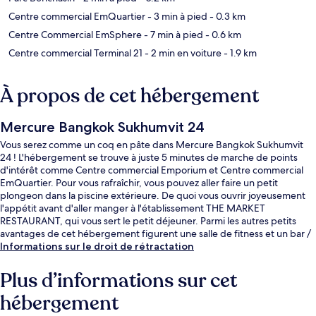
Centre commercial EmQuartier
- 3 min à pied
- 0.3 km
Centre Commercial EmSphere
- 7 min à pied
- 0.6 km
Centre commercial Terminal 21
- 2 min en voiture
- 1.9 km
À propos de cet hébergement
Mercure Bangkok Sukhumvit 24
Vous serez comme un coq en pâte dans Mercure Bangkok Sukhumvit
24 ! L'hébergement se trouve à juste 5 minutes de marche de points
d'intérêt comme Centre commercial Emporium et Centre commercial
EmQuartier. Pour vous rafraîchir, vous pouvez aller faire un petit
plongeon dans la piscine extérieure. De quoi vous ouvrir joyeusement
l'appétit avant d'aller manger à l'établissement THE MARKET
RESTAURANT, qui vous sert le petit déjeuner. Parmi les autres petits
avantages de cet hébergement figurent une salle de fitness et un bar /
salon. Le personnel attentionné et la présentation générale remportent
Informations sur le droit de rétractation
un vif succès auprès des autres voyageurs. Les transports publics se
situent à une courte distance à pied : Station de BTS Phrom Phong est à
Plus d’informations sur cet
3 min et Station de métro Thong Lo, à 14 min.
hébergement