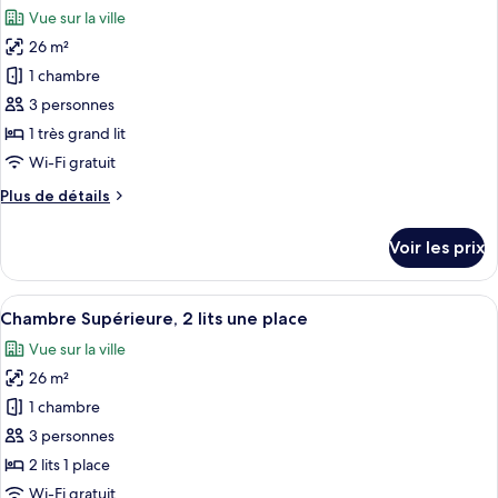
toutes
chambre
Vue sur la ville
Deluxe
les
Room,
26 m²
photos
City
pour
1 chambre
View
ce
3 personnes
type
1 très grand lit
de
Wi-Fi gratuit
chambre :
Plus
Plus de détails
Chambre
de
Supérieure,
détails
Voir les prix
1
sur
le
très
type
Afficher
Coffres-forts dans les chambres, bure
grand
8
de
Chambre Supérieure, 2 lits une place
toutes
lit,
chambre
Vue sur la ville
Chambre
les
vue
Supérieure,
26 m²
photos
ville
1
pour
1 chambre
très
ce
grand
3 personnes
lit,
type
2 lits 1 place
vue
de
Wi-Fi gratuit
ville