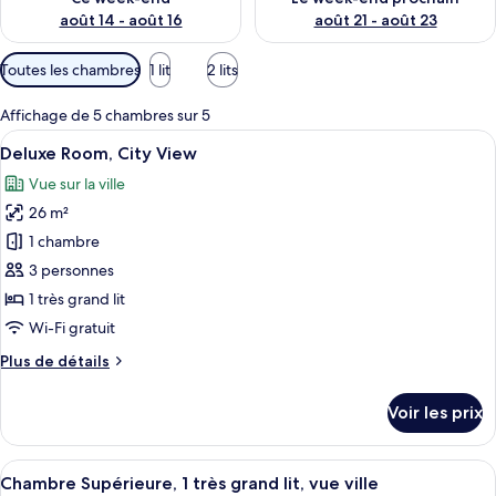
août 14 - août 16
août 21 - août 23
Filtres
Toutes les chambres
1 lit
2 lits
disponibles
pour
Affichage de 5 chambres sur 5
les
Afficher
Coffres-forts dans les chambres, bure
6
Deluxe Room, City View
chambres
toutes
Vue sur la ville
les
26 m²
photos
pour
1 chambre
ce
3 personnes
type
1 très grand lit
de
Wi-Fi gratuit
chambre :
Plus
Plus de détails
Deluxe
de
Room,
détails
Voir les prix
City
sur
le
View
type
Afficher
Chambre Supérieure, 1 très grand lit, v
7
de
Chambre Supérieure, 1 très grand lit, vue ville