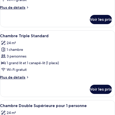
de
Plus
Plus de détails
chambre :
de
Chambre
détails
Voir les prix
sur
Quadruple
le
Classique
type
Afficher
Une chambre d’hôtel avec un lit, un bu
12
de
Chambre Triple Standard
toutes
chambre
24 m²
Chambre
les
Quadruple
1 chambre
photos
Classique
pour
3 personnes
ce
1 grand lit et 1 canapé-lit (1 place)
type
Wi-Fi gratuit
de
Plus
Plus de détails
chambre :
de
Chambre
détails
Voir les prix
sur
Triple
le
Standard
type
Afficher
Une chambre d’hôtel moderne équipée d
11
de
Chambre Double Supérieure pour 1 personne
toutes
chambre
24 m²
Chambre
les