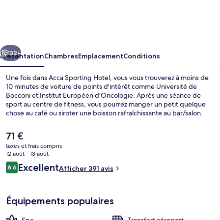
Sporting
Hotel
cédent
Suivant
132+
Présentation
Chambres
Emplacement
Conditions
Une fois dans Acca Sporting Hotel, vous vous trouverez à moins de
10 minutes de voiture de points d'intérêt comme Université de
Bocconi et Institut Européen d'Oncologie. Après une séance de
sport au centre de fitness, vous pourrez manger un petit quelque
chose au café ou siroter une boisson rafraîchissante au bar/salon.
Parmi les autres petits avantages de cet hébergement figurent un
sauna, un hammam et un snack-bar/une épicerie fine.
Le
71 €
prix
taxes et frais compris
actuel
12 août - 13 août
Sauna, hammam
est
Avis
Excellent
8,6
Afficher 391 avis
de
8,6 sur 10
voyageurs
71 €.
Équipements populaires