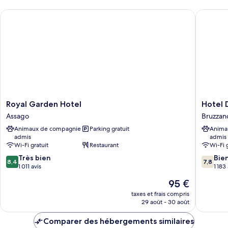
chambre
room
Royal Garden Hotel
Hotel Da
Superior
Double
room
Royal
Hotel
Royal Garden Hotel
Hotel 
Garden
Da
Assago
Bruzzan
Hotel
Vinci
Animaux de compagnie
Parking gratuit
Anima
Assago
Bruzzan
admis
admis
Wi-Fi gratuit
Restaurant
Wi-Fi 
8.4
7.8
Très bien
Bie
8,4
7,8
sur
sur
1 011 avis
1 183
10,
10,
Le
95 €
Très
Bien,
nouveau
bien,
1 183 avi
taxes et frais compris
prix
29 août - 30 août
1 011 avis
est
de
Comparer des hébergements similaires
95 €