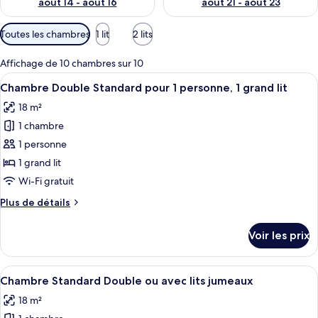
août 14 - août 16
août 21 - août 23
Filtres
Toutes les chambres
1 lit
2 lits
disponibles
pour
Affichage de 10 chambres sur 10
les
Afficher
Une chambre d’hôtel avec un lit, un bu
14
Chambre Double Standard pour 1 personne, 1 grand lit
chambres
toutes
18 m²
les
1 chambre
photos
pour
1 personne
ce
1 grand lit
type
Wi-Fi gratuit
de
Plus
Plus de détails
chambre :
de
Chambre
détails
Voir les prix
sur
Double
le
Standard
type
Afficher
Une chambre d’hôtel avec un lit, un bu
pour
17
de
Chambre Standard Double ou avec lits jumeaux
toutes
1
chambre
18 m²
Chambre
les
personne,
Double