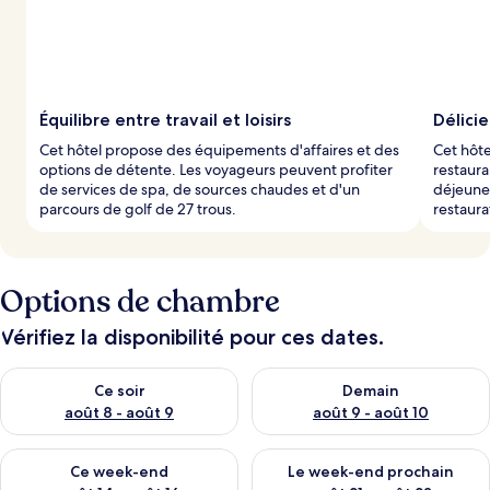
Équilibre entre travail et loisirs
Délicie
Cet hôtel propose des équipements d'affaires et des
Cet hôte
options de détente. Les voyageurs peuvent profiter
restaura
de services de spa, de sources chaudes et d'un
déjeuner
parcours de golf de 27 trous.
restaura
Options de chambre
Vérifiez la disponibilité pour ces dates.
Vérifier la disponibilité pour ce soir août 8 - août 9
Vérifier la disponibilité pour 
Ce soir
Demain
août 8 - août 9
août 9 - août 10
Vérifier la disponibilité pour ce week-end août 14 - août 16
Vérifier la disponibilité pour
Ce week-end
Le week-end prochain