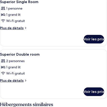
4
Double
de
Superior Single Room
toutes
chambre
Room
1 personne
Standard
les
Double
1 grand lit
photos
Room
pour
Wi-Fi gratuit
ce
Plus
Plus de détails
type
de
détails
de
Voir les prix
sur
chambre :
le
Superior
type
Afficher
Draps en coton égyptien, literie de qu
5
Single
de
Superior Double room
toutes
chambre
Room
2 personnes
Superior
les
Single
1 grand lit
photos
Room
pour
Wi-Fi gratuit
ce
Plus
Plus de détails
type
de
détails
de
Voir les prix
sur
chambre :
le
Superior
type
Hébergements similaires
Double
de