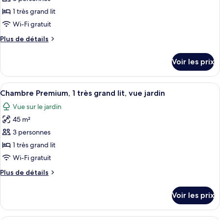
photos
chambre
pour
1 très grand lit
(Renaissance)
ce
Wi-Fi gratuit
type
Plus
Plus de détails
de
de
chambre :
détails
Voir les prix
sur
Fashion
le
Suite
type
Afficher
Une chambre d’hôtel avec un grand lit,
king
7
de
Chambre Premium, 1 très grand lit, vue jardin
toutes
chambre
bed
Vue sur le jardin
Fashion
les
Suite
45 m²
photos
king
pour
3 personnes
bed
ce
1 très grand lit
type
Wi-Fi gratuit
de
Plus
Plus de détails
chambre :
de
Chambre
détails
Voir les prix
sur
Premium,
le
1
type
Une chambre d’hôtel avec un grand lit