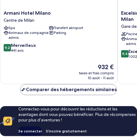
Armani
Excelsio
Armani Hotel Milano
Excelsi
Hotel
Hotel
Milan
Centre de Milan
Milano
Gallia,
Gare de
Spa
Transfert aéroport
Centre
a
Animaux de compagnie
Parking
de
Luxury
Piscin
admis
Anima
Milan
Collecti
admis
9.2
Merveilleux
Hotel,
9,2
sur
441 avis
Milan
9.4
Exc
9,4
10,
Gare
sur
1 002
Merveilleux,
de
10,
Le
932 €
441 avis
Milan-
Exceptio
nouveau
Centrale
1 002 av
taxes et frais compris
prix
10 août - 11 août
est
de
Comparer des hébergements similaires
932 €
Connectez-vous pour découvrir les réductions et les
avantages dont vous pouvez bénéficier. Plus de récompenses
pour plus d’aventures !
Se connecter
S’inscrire gratuitement