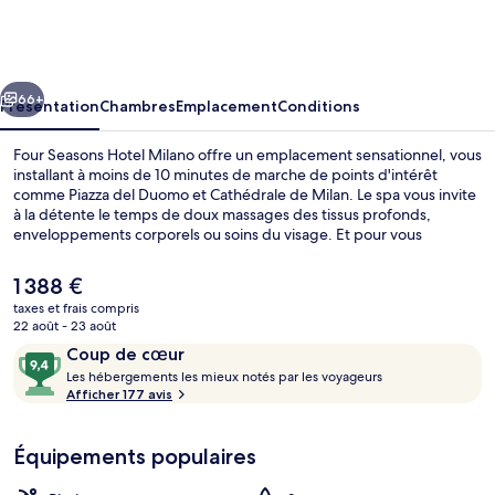
Seasons
Hotel
Milano
cédent
Suivant
66+
Présentation
Chambres
Emplacement
Conditions
Four Seasons Hotel Milano offre un emplacement sensationnel, vous
installant à moins de 10 minutes de marche de points d'intérêt
comme Piazza del Duomo et Cathédrale de Milan. Le spa vous invite
à la détente le temps de doux massages des tissus profonds,
enveloppements corporels ou soins du visage. Et pour vous
rassasier, des spécialités Cuisine européenne moderne vous sont
servies à l'établissement La Veranda, qui est ouvert à l'heure du petit
Le
1 388 €
déjeuner, du déjeuner et du dîner. Parmi les autres avantages de
prix
taxes et frais compris
cet hôtel de luxe, on trouve une piscine couverte, un bar / salon et
actuel
22 août - 23 août
une salle de fitness ouverte 24 h/24, l'idéal pour des vacances sans
Enceinte de l’hébergement
est
Avis
9,4
soucis. Les transports publics se situent à une courte distance à pied
Coup de cœur
de
: Station de métro Montenapoleone est à 3 min et Arrêt de tram
voyageurs
L
sur
Les hébergements les mieux notés par les voyageurs
1 388 €.
Montenapoleone M3, à 3 min.
e
Afficher 177 avis
10,
s
Coup
de
Équipements populaires
h
cœur
é
b