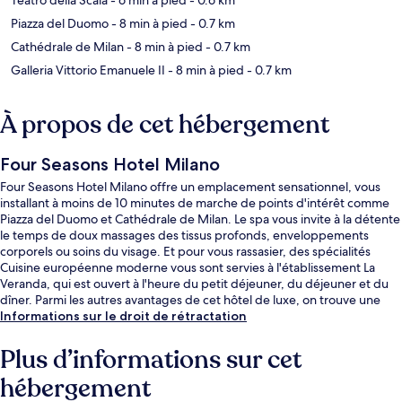
Piazza del Duomo
- 8 min à pied
- 0.7 km
Cathédrale de Milan
- 8 min à pied
- 0.7 km
Galleria Vittorio Emanuele II
- 8 min à pied
- 0.7 km
À propos de cet hébergement
Four Seasons Hotel Milano
Four Seasons Hotel Milano offre un emplacement sensationnel, vous
installant à moins de 10 minutes de marche de points d'intérêt comme
Piazza del Duomo et Cathédrale de Milan. Le spa vous invite à la détente
le temps de doux massages des tissus profonds, enveloppements
corporels ou soins du visage. Et pour vous rassasier, des spécialités
Cuisine européenne moderne vous sont servies à l'établissement La
Veranda, qui est ouvert à l'heure du petit déjeuner, du déjeuner et du
dîner. Parmi les autres avantages de cet hôtel de luxe, on trouve une
piscine couverte, un bar / salon et une salle de fitness ouverte 24 h/24,
Informations sur le droit de rétractation
l'idéal pour des vacances sans soucis. Les transports publics se situent à
une courte distance à pied : Station de métro Montenapoleone est à 3
Plus d’informations sur cet
min et Arrêt de tram Montenapoleone M3, à 3 min.
hébergement