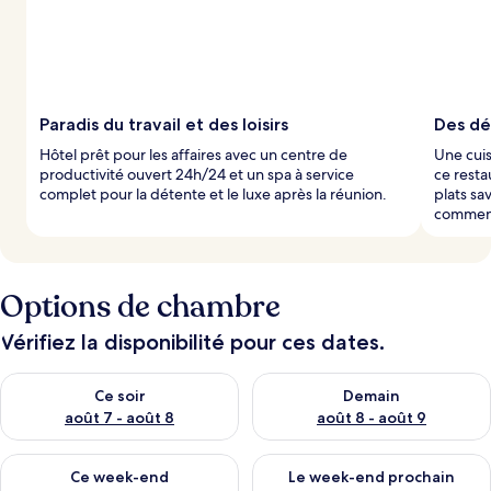
s
p
a
r
l
Paradis du travail et des loisirs
Des dé
e
Hôtel prêt pour les affaires avec un centre de
Une cui
s
productivité ouvert 24h/24 et un spa à service
ce resta
complet pour la détente et le luxe après la réunion.
plats sa
v
commenc
o
y
a
g
Options de chambre
e
u
r
Vérifiez la disponibilité pour ces dates.
s
Vérifier la disponibilité pour ce soir août 7 - août 8
Vérifier la disponibilité pour 
Ce soir
Demain
août 7 - août 8
août 8 - août 9
Vérifier la disponibilité pour ce week-end août 7 - août 9
Vérifier la disponibilité pour 
Ce week-end
Le week-end prochain