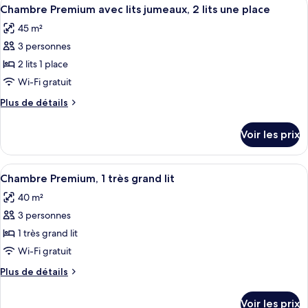
Afficher
1
1
de
Chambre Premium avec lits jumeaux, 2 lits une place
toutes
chambre
très
45 m²
Suite
les
grand
Studio,
3 personnes
photos
lit
1
pour
2 lits 1 place
très
ce
grand
Wi-Fi gratuit
lit
type
Plus
Plus de détails
de
de
chambre :
détails
Voir les prix
sur
Chambre
le
Premium
type
Afficher
Une chambre d’hôtel avec un grand lit,
avec
1
de
Chambre Premium, 1 très grand lit
toutes
chambre
lits
40 m²
Chambre
les
jumeaux,
Premium
3 personnes
photos
2
avec
pour
1 très grand lit
lits
lits
ce
jumeaux,
Wi-Fi gratuit
une
2
type
place
Plus
Plus de détails
lits
de
de
une
chambre :
détails
place
Voir les prix
sur