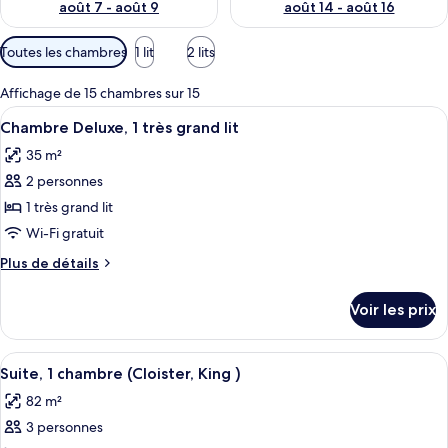
août 7 - août 9
août 14 - août 16
Filtres
Toutes les chambres
1 lit
2 lits
disponibles
pour
Affichage de 15 chambres sur 15
les
Afficher
Une chambre d’hôtel avec un grand lit
1
Chambre Deluxe, 1 très grand lit
chambres
toutes
35 m²
les
2 personnes
photos
pour
1 très grand lit
ce
Wi-Fi gratuit
type
Plus
Plus de détails
de
de
chambre :
détails
Voir les prix
sur
Chambre
le
Deluxe,
type
Afficher
Une chambre d’hôtel spacieuse, dotée d
1
1
de
Suite, 1 chambre (Cloister, King )
toutes
chambre
très
82 m²
Chambre
les
grand
Deluxe,
3 personnes
photos
lit
1