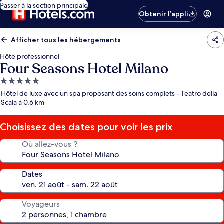
Passer à la section principale
Obtenir l’appli
Afficher tous les hébergements
Hôte professionnel
Four Seasons Hotel Milano
Hébergement
5.0 étoiles
Hôtel de luxe avec un spa proposant des soins complets - Teatro della
Scala à 0,6 km
Choisissez des dates pour voir les prix
Où allez-vous ?
Dates
Voyageurs