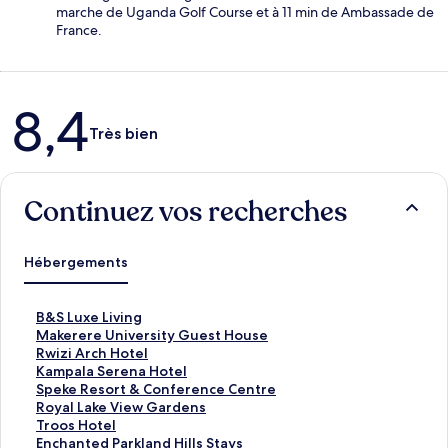
marche de Uganda Golf Course et à 11 min de Ambassade de
France.
Avis
8,4
Très bien
Continuez vos recherches
Hébergements
L
B&S Luxe Living
i
L
Makerere University Guest House
e
i
L
Rwizi Arch Hotel
n
e
i
L
Kampala Serena Hotel
o
n
e
i
L
Speke Resort & Conference Centre
u
o
n
e
i
L
Royal Lake View Gardens
v
u
o
n
e
i
L
Troos Hotel
r
v
u
o
n
e
i
L
Enchanted Parkland Hills Stays