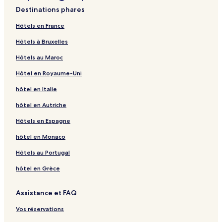
i
H
C
e
P
t
o
t
n
P
e
l
a
L
e
g
a
p
a
l
t
n
Destinations phares
t
o
o
w
a
e
u
e
y
o
r
d
k
a
V
e
g
a
p
a
l
t
y
t
n
G
r
l
r
l
o
i
i
e
e
s
i
L
e
g
a
p
a
l
Hôtels en France
G
e
f
a
k
b
t
C
n
a
n
V
V
l
a
L
e
g
a
p
a
Hôtels à Bruxelles
u
l
e
r
l
y
s
o
t
l
T
i
e
l
t
e
S
e
g
a
p
e
r
d
a
M
H
m
s
R
u
c
g
a
i
P
a
O
e
g
a
Hôtels au Maroc
s
e
e
n
a
o
m
b
o
l
t
a
K
t
e
f
n
N
e
g
t
n
n
d
r
t
o
y
y
i
o
s
o
u
t
d
o
i
K
e
Hôtel en Royaume-Uni
H
c
s
H
r
e
n
S
a
p
r
G
l
d
i
a
m
l
a
Z
o
e
i
i
l
w
h
l
C
i
a
o
e
t
l
o
e
a
a
hôtel en Italie
u
C
l
o
&
e
e
e
a
a
r
l
0
V
H
H
S
z
r
s
e
l
t
R
a
r
H
n
S
d
o
D
i
o
o
a
i
a
hôtel en Autriche
e
n
s
t
e
l
a
o
a
e
e
G
e
l
t
t
f
B
G
Hôtels en Espagne
t
S
K
s
t
t
t
a
r
n
u
g
l
e
e
a
e
a
r
t
a
t
h
o
e
n
e
H
e
r
a
l
l
r
a
r
hôtel en Monaco
e
a
m
a
R
n
l
K
n
o
s
e
g
K
i
c
d
y
p
u
e
K
a
a
t
t
e
e
a
L
h
e
Hôtels au Portugal
s
a
r
s
a
m
G
e
H
s
H
m
o
R
n
l
a
o
m
p
o
l
o
o
p
d
e
h
hôtel en Grèce
a
n
r
p
a
l
u
t
a
g
s
o
S
t
t
a
l
f
s
e
l
e
o
t
Assistance et FAQ
k
l
a
R
e
l
a
r
e
y
a
e
&
t
l
Vos réservations
z
s
S
a
o
p
n