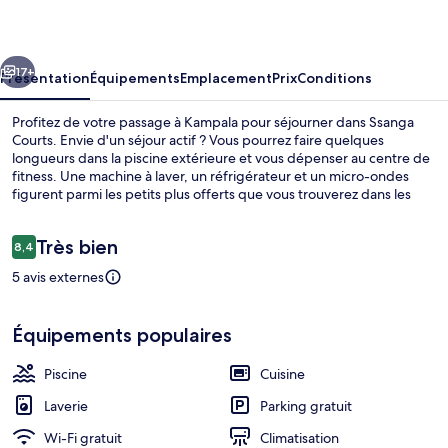
cédent
Suivant
17+
Présentation
Équipements
Emplacement
Prix
Conditions
Profitez de votre passage à Kampala pour séjourner dans Ssanga
Courts. Envie d'un séjour actif ? Vous pourrez faire quelques
longueurs dans la piscine extérieure et vous dépenser au centre de
fitness. Une machine à laver, un réfrigérateur et un micro-ondes
figurent parmi les petits plus offerts que vous trouverez dans les
appartements.
Avis
Très bien
8,4
8,4 sur 10
voyageurs
5 avis externes
Appartement, 1 chambre | Coin séjour 
Équipements populaires
Piscine
Cuisine
Laverie
Parking gratuit
Wi-Fi gratuit
Climatisation