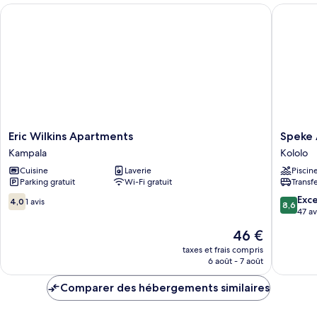
chambre
Eric Wilkins Apartments
Speke A
Appartement,
2
chambres
Eric
Speke
Eric Wilkins Apartments
Speke
Wilkins
Apartme
Kampala
Kololo
Apartments
Wampe
Cuisine
Laverie
Piscin
Kampala
Kololo
Parking gratuit
Wi-Fi gratuit
Transf
4.0
8.6
Exce
4,0
1 avis
8,6
sur
sur
47 av
10,
10,
Le
46 €
1 avis
Excellen
nouveau
47 avis
taxes et frais compris
prix
6 août - 7 août
est
de
Comparer des hébergements similaires
46 €