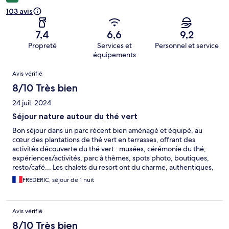
103 avis
7,4
6,6
9,2
Propreté
Services et
Personnel et service
équipements
Avis
Avis vérifié
8/10 Très bien
24 juil. 2024
Séjour nature autour du thé vert
Bon séjour dans un parc récent bien aménagé et équipé, au
cœur des plantations de thé vert en terrasses, offrant des
activités découverte du thé vert : musées, cérémonie du thé,
expériences/activités, parc à thèmes, spots photo, boutiques,
resto/café... Les chalets du resort ont du charme, authentiques,
calme, en pleine nature, bien équipés. Equipe accueillante et
FREDERIC, séjour de 1 nuit
serviable
Avis vérifié
8/10 Très bien