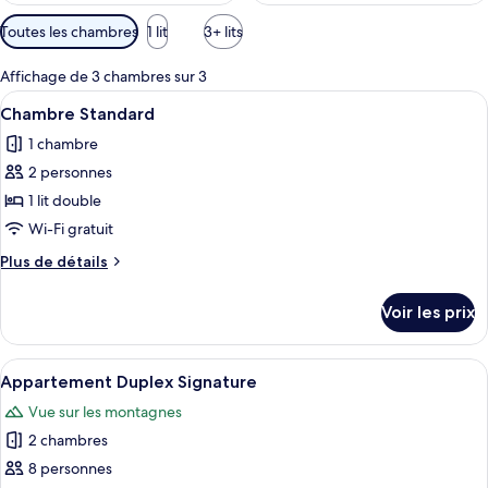
Filtres
Toutes les chambres
1 lit
3+ lits
disponibles
pour
Affichage de 3 chambres sur 3
les
Afficher
Un petit bâtiment avec une porte en bo
10
Chambre Standard
chambres
toutes
1 chambre
les
2 personnes
photos
pour
1 lit double
ce
Wi-Fi gratuit
type
Plus
Plus de détails
de
de
chambre :
détails
Voir les prix
sur
Chambre
le
Standard
type
Afficher
Une maison en bois à deux étages, avec
9
de
Appartement Duplex Signature
toutes
chambre
Vue sur les montagnes
Chambre
les
Standard
2 chambres
photos
pour
8 personnes