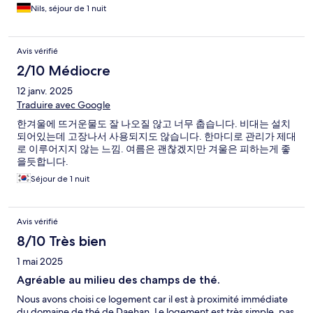
the shower. The staff was friendly and kept care for our luggage
Nils, séjour de 1 nuit
after the checkout so we can visit the tea farm with enough
time. Can definitely recommend this place to tourists.
Avis vérifié
2/10 Médiocre
12 janv. 2025
Traduire avec Google
한겨울에 뜨거운물도 잘 나오질 않고 너무 춥습니다. 비대는 설치
되어있는데 고장나서 사용되지도 않습니다. 한마디로 관리가 제대
로 이루어지지 않는 느낌. 여름은 괜찮겠지만 겨울은 피하는게 좋
을듯합니다.
Séjour de 1 nuit
Avis vérifié
8/10 Très bien
1 mai 2025
Agréable au milieu des champs de thé.
Nous avons choisi ce logement car il est à proximité immédiate
du domaine de thé de Daehan. Le logement est très simple, pas