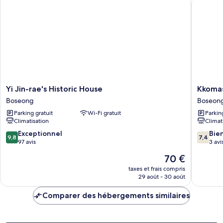
Yi Jin-rae's Historic House
Kkomasi
Chambre
Familiale
Yi
Kkomasi
Yi Jin-rae's Historic House
Kkomas
Jin-
pension
Boseong
Boseon
rae's
Boseon
Parking gratuit
Wi-Fi gratuit
Parkin
Historic
Climatisation
Climat
House
Boseong
9.8
7.4
Exceptionnel
Bie
9,8
7,4
sur
sur
97 avis
3 avi
10,
10,
Le
70 €
Exceptionnel,
Bien,
nouveau
97 avis
3 avis
taxes et frais compris
prix
29 août - 30 août
est
de
Comparer des hébergements similaires
70 €