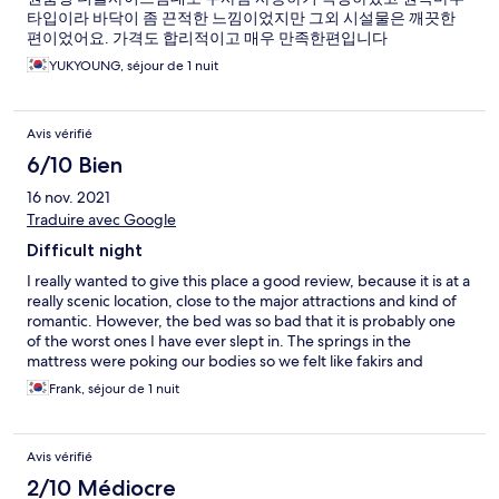
타입이라 바닥이 좀 끈적한 느낌이었지만 그외 시설물은 깨끗한
편이었어요. 가격도 합리적이고 매우 만족한편입니다
YUKYOUNG, séjour de 1 nuit
Avis vérifié
6/10 Bien
16 nov. 2021
Traduire avec Google
Difficult night
I really wanted to give this place a good review, because it is at a
really scenic location, close to the major attractions and kind of
romantic. However, the bed was so bad that it is probably one
of the worst ones I have ever slept in. The springs in the
mattress were poking our bodies so we felt like fakirs and
furthermore, the bed is next to the entrance which has an
Frank, séjour de 1 nuit
automatic light and everytime my wife turned in bed we were
bathed in cool white light. It's a pity, because this place could be
really good.
Avis vérifié
2/10 Médiocre