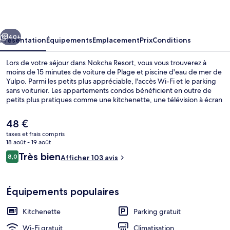
cédent
Suivant
40+
Présentation
Équipements
Emplacement
Prix
Conditions
Lors de votre séjour dans Nokcha Resort, vous vous trouverez à
moins de 15 minutes de voiture de Plage et piscine d'eau de mer de
Yulpo. Parmi les petits plus appréciable, l'accès Wi-Fi et le parking
sans voiturier. Les appartements condos bénéficient en outre de
petits plus pratiques comme une kitchenette, une télévision à écran
plat et des chaussons.
Le
48 €
prix
taxes et frais compris
actuel
18 août - 19 août
Extérieur
est
Avis
Très bien
8,0
Afficher 103 avis
de
8,0 sur 10
voyageurs
48 €.
Équipements populaires
Kitchenette
Parking gratuit
Wi-Fi gratuit
Climatisation