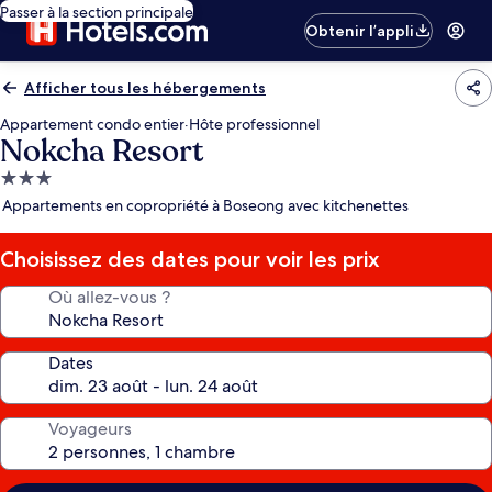
Passer à la section principale
Obtenir l’appli
Afficher tous les hébergements
Appartement condo entier
·
Hôte professionnel
Nokcha Resort
Hébergement
3.0 étoiles
Appartements en copropriété à Boseong avec kitchenettes
Choisissez des dates pour voir les prix
Où allez-vous ?
Dates
Voyageurs