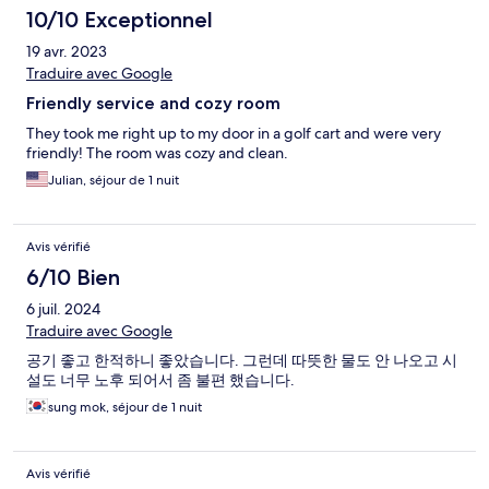
10/10 Exceptionnel
19 avr. 2023
Traduire avec Google
Friendly service and cozy room
They took me right up to my door in a golf cart and were very
friendly! The room was cozy and clean.
Julian, séjour de 1 nuit
Avis vérifié
6/10 Bien
6 juil. 2024
Traduire avec Google
공기 좋고 한적하니 좋았습니다. 그런데 따뜻한 물도 안 나오고 시
설도 너무 노후 되어서 좀 불편 했습니다.
sung mok, séjour de 1 nuit
Avis vérifié