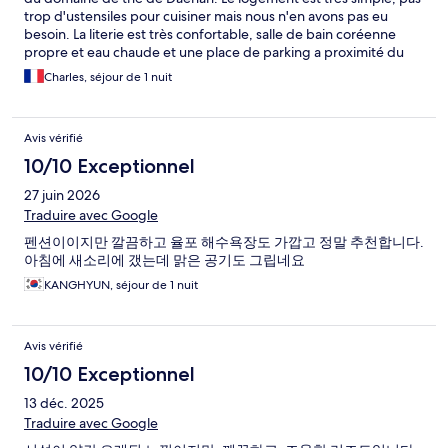
trop d'ustensiles pour cuisiner mais nous n'en avons pas eu
besoin. La literie est très confortable, salle de bain coréenne
propre et eau chaude et une place de parking a proximité du
logement. L'environnement est calme et beau. Nous avons
Charles, séjour de 1 nuit
passé un agréable moment, avec noté propre petit déjeuner sur
la table à l'extérieur avec le chant des oiseaux. Nous
recommandons ce logement.
Avis vérifié
10/10 Exceptionnel
27 juin 2026
Traduire avec Google
펜션이이지만 깔끔하고 율포 해수욕장도 가깝고 정말 추천합니다.
아침에 새소리에 갰는데 맑은 공기도 그립네요
KANGHYUN, séjour de 1 nuit
Avis vérifié
10/10 Exceptionnel
13 déc. 2025
Traduire avec Google