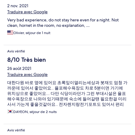
2 nov. 2021
Traduire avec Google
Very bad experience, do not stay here even for a night. Not
clean, hornet in the room, no explanation, …
Olivier, séjour de 1 nuit
Avis vérifié
8/10 Très bien
26 août 2021
Traduire avec Google
대한다원 바로 옆에 있어요 초록잎이열리는세상과 봇재도 엄청 가
까운데 있어서 좋았어요.. 율포해수욕장도 차로 5분이면 가기에
위치상으로 좋았어요... 다만 식당이라던가 그런 부대시설은 율표
해수욕장으로 나와야 있기때문에 숙소에 들어갈땐 필요한걸 미리
사서 가는게 좋을것같아요.. 전자렌지랑전기포트도 있어서 편리
해요 불편한건없었는데 다만 욕실 슬리퍼는 교체를 좀 하셔야할것
DAYEON, séjour de 2 nuits
같아요 너무 더러워서 신을 수가 없어서 저희는 갖고간 쪼리이용
했네요.. 다른 부분에서의 청결은 괜찮습니다. 조용하고 옆방과의
소음도 잘 들리지 않습니다. 잘 이용하고 왔어요
Avis vérifié