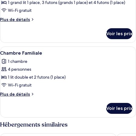
ce
1 grand lit 1 place, 3 futons (grands 1 place) et 4 futons (1 place)
type
Wi-Fi gratuit
de
Plus
Plus de détails
chambre :
de
Appartement
détails
Voir les prix
sur
Duplex
le
Signature
type
Afficher
Une cabane en bois avec un toit en pe
11
de
Chambre Familiale
toutes
chambre
1 chambre
Appartement
les
Duplex
4 personnes
photos
Signature
pour
1 lit double et 2 futons (1 place)
ce
Wi-Fi gratuit
type
Plus
Plus de détails
de
de
chambre :
détails
Voir les prix
sur
Chambre
le
Familiale
type
Hébergements similaires
de
chambre