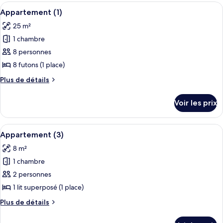
les
Afficher
Un salon moderne avec un canapé bleu, 
16
Appartement (1)
chambres
toutes
25 m²
les
1 chambre
photos
pour
8 personnes
ce
8 futons (1 place)
type
Plus
Plus de détails
de
de
chambre :
détails
Voir les prix
sur
Appartement
le
(1)
type
Afficher
Un lit superposé avec une fenêtre, un p
2
de
Appartement (3)
toutes
chambre
8 m²
Appartement
les
(1)
1 chambre
photos
pour
2 personnes
ce
1 lit superposé (1 place)
type
Plus
Plus de détails
de
de
chambre :
détails