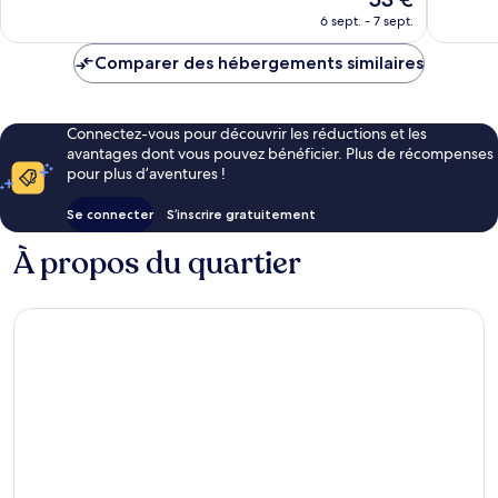
Excellent,
Merveill
nouveau
48 avis
45 avis
6 sept. - 7 sept.
prix
est
Comparer des hébergements similaires
de
53 €
Connectez-vous pour découvrir les réductions et les
avantages dont vous pouvez bénéficier. Plus de récompenses
pour plus d’aventures !
Se connecter
S’inscrire gratuitement
À propos du quartier