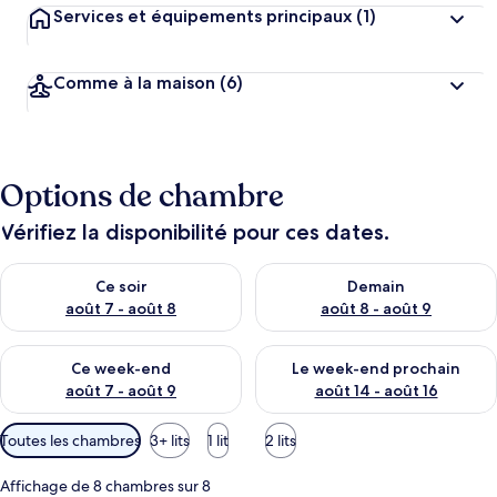
Services et équipements principaux
(1)
Comme à la maison
(6)
Options de chambre
Vérifiez la disponibilité pour ces dates.
Vérifier la disponibilité pour ce soir août 7 - août 8
Vérifier la disponibilité pour 
Ce soir
Demain
août 7 - août 8
août 8 - août 9
Vérifier la disponibilité pour ce week-end août 7 - août 9
Vérifier la disponibilité pour 
Ce week-end
Le week-end prochain
août 7 - août 9
août 14 - août 16
Filtres
Toutes les chambres
3+ lits
1 lit
2 lits
disponibles
pour
Affichage de 8 chambres sur 8