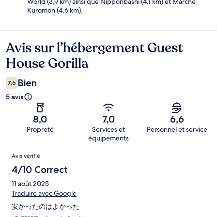
World (3,9 km) ainsi que Nipponbashi (4,1 km) et Marché
Kuromon (4,6 km).
Avis sur l’hébergement Guest
Avis
House Gorilla
Bien
7,6
5 avis
8,0
7,0
6,6
Propreté
Services et
Personnel et service
équipements
Avis
Avis vérifié
4/10 Correct
11 août 2025
Traduire avec Google
安かったのはよかった