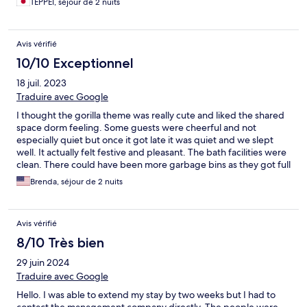
TEPPEI, séjour de 2 nuits
Avis vérifié
10/10 Exceptionnel
18 juil. 2023
Traduire avec Google
I thought the gorilla theme was really cute and liked the shared
space dorm feeling. Some guests were cheerful and not
especially quiet but once it got late it was quiet and we slept
well. It actually felt festive and pleasant. The bath facilities were
clean. There could have been more garbage bins as they got full
quickly and it became difficult to separate. The space had a
Brenda, séjour de 2 nuits
good feeling and it was comfortable to sleep on futons even as
a family. There's not much privacy so it might not be great for
small kids but we enjoyed our stay as a family. It is a rather long
Avis vérifié
walk to the station. There were fun summer festivals in the
neighborhood we got to enjoy. The autoemails with room codes
8/10 Très bien
weren't sent automatoically, just a repeat of the cleaning etc
29 juin 2024
information emails, until I called and asked. I wish it had wifi.
Traduire avec Google
Hello. I was able to extend my stay by two weeks but I had to