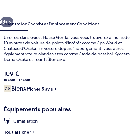
Gorilla
cédent
Suivant
106+
Présentation
Chambres
Emplacement
Conditions
Une fois dans Guest House Gorilla, vous vous trouverez à moins de
10 minutes de voiture de points d'intérêt comme Spa World et
Château d'Osaka. En voiture depuis l'hébergement, vous aurez
également vite rejoint des sites comme Stade de baseball Kyocera
Dome Osaka et Tour Tsūtenkaku.
Le
109 €
prix
18 août - 19 août
actuel
Avis
Bien
Appartement (1) | Bureau, espace de tr
7,6
est
Afficher 5 avis
7,6 sur 10
voyageurs
de
109 €.
Équipements populaires
Climatisation
Tout afficher