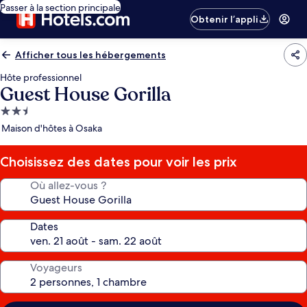
Passer à la section principale
Obtenir l’appli
Afficher tous les hébergements
Hôte professionnel
Guest House Gorilla
Hébergement
2.5 étoiles
Maison d'hôtes à Osaka
Choisissez des dates pour voir les prix
Où allez-vous ?
Dates
Voyageurs