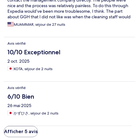
contact the management company directly. The people were
nice and the process was relatively painless. To do this through
Expedia would’ve been more troublesome, I think. The part
about GGH that I did not like was when the cleaning staff would
come in a clean things up. I had to kind of stay out of their way
MUAMMAR, séjour de 27 nuits
and they came off as a bit standoff-ish and rude. However,
other than that, the other staff were fine. I also think that the
TV’s in the rooms could be more accommodating for hooking up
Avis vérifié
DVD players, and computers and such. How they are mounted
on the walls makes it very difficult to hookup a computer or DVD
10/10 Exceptionnel
player as you are not able to access the back of the TV. There’s
2 oct. 2025
no refrigerator or kitchen at GGH, short term stays are best. No
longer than three weeks is best. It’s also best to get food that
KOTA, séjour de 2 nuits
doesn’t require refrigeration. Also I think GGH, should make it
easier for guests to contact them, as the hostel is un-manned.
Perhaps they should have a land line phone at the hostel that
Avis vérifié
guests can use to reach them. Overall, I would stay at GGH
again. I probably will. Thank you.
6/10 Bien
26 mai 2025
かずひさ, séjour de 2 nuits
Afficher 5 avis