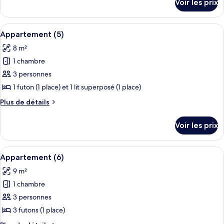
Voir les prix
sur
Appartement
le
(3)
type
Afficher
Une chambre avec un lit superposé, une
4
de
Appartement (5)
toutes
chambre
8 m²
Appartement
les
(3)
1 chambre
photos
pour
3 personnes
ce
1 futon (1 place) et 1 lit superposé (1 place)
type
Plus
Plus de détails
de
de
chambre :
détails
Voir les prix
sur
Appartement
le
(5)
type
Afficher
Une chambre à coucher avec un lit, un
7
de
Appartement (6)
toutes
chambre
9 m²
Appartement
les
(5)
1 chambre
photos
pour
3 personnes
ce
3 futons (1 place)
type