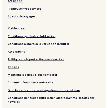
Affiliation
n
i
s
m
Promouvoir vos services
a
a
i
e
Agents de voyages
b
a
Politiques
s
h
Conditions générales d’utilisation
i
Conditions Générales d’Utilisation d’Abritel
Accessibilité
Politique sur la protection des données
Cookies
Mentions légales / Nous contacter
Comment fonctionne notre site
Directives de contenu et signalement de contenus
Conditions générales d’utilisation du programme Hotels.com
Rewards