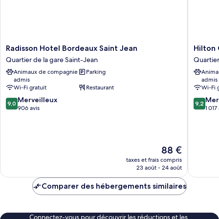
Radisson
Hilton
Radisson Hotel Bordeaux Saint Jean
Hilton
Hotel
Garden
Quartier de la gare Saint-Jean
Quartier
Bordeaux
Inn
Animaux de compagnie
Parking
Anima
Saint
Bordea
admis
admis
Jean
Centre
Wi-Fi gratuit
Restaurant
Wi-Fi 
Quartier
Quartier
9.0
9.2
de
Merveilleux
de
Mer
9,0
9,2
sur
sur
la
906 avis
la
1 017
10,
10,
gare
gare
Merveilleux,
Merveill
Saint-
Saint-
906 avis
1 017 avi
Jean
Jean
Le
88 €
nouveau
taxes et frais compris
prix
23 août - 24 août
est
de
Comparer des hébergements similaires
88 €
Connectez-vous pour découvrir les réductions et les