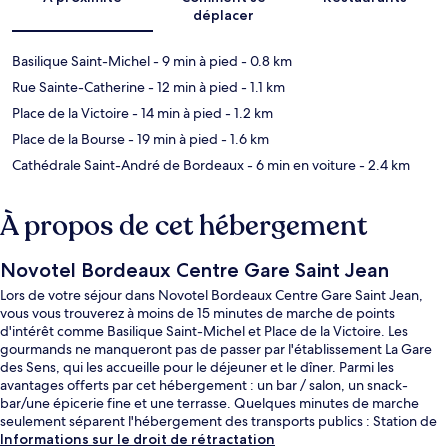
déplacer
Basilique Saint-Michel
- 9 min à pied
- 0.8 km
Rue Sainte-Catherine
- 12 min à pied
- 1.1 km
Place de la Victoire
- 14 min à pied
- 1.2 km
Place de la Bourse
- 19 min à pied
- 1.6 km
Cathédrale Saint-André de Bordeaux
- 6 min en voiture
- 2.4 km
À propos de cet hébergement
Novotel Bordeaux Centre Gare Saint Jean
Lors de votre séjour dans Novotel Bordeaux Centre Gare Saint Jean,
vous vous trouverez à moins de 15 minutes de marche de points
d'intérêt comme Basilique Saint-Michel et Place de la Victoire. Les
gourmands ne manqueront pas de passer par l'établissement La Gare
des Sens, qui les accueille pour le déjeuner et le dîner. Parmi les
avantages offerts par cet hébergement : un bar / salon, un snack-
bar/une épicerie fine et une terrasse. Quelques minutes de marche
seulement séparent l'hébergement des transports publics : Station de
tramway Tauzia est accessible en quelques foulées et Station de
Informations sur le droit de rétractation