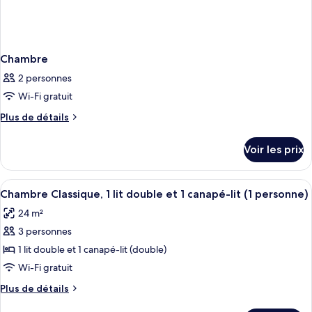
Chambre
2 personnes
Wi-Fi gratuit
Plus
Plus de détails
de
détails
Voir les prix
sur
le
type
Afficher
Une chambre d’hôtel avec un lit, des o
4
de
Chambre Classique, 1 lit double et 1 canapé-lit (1 personne)
toutes
chambre
24 m²
Chambre
les
3 personnes
photos
pour
1 lit double et 1 canapé-lit (double)
ce
Wi-Fi gratuit
type
Plus
Plus de détails
de
de