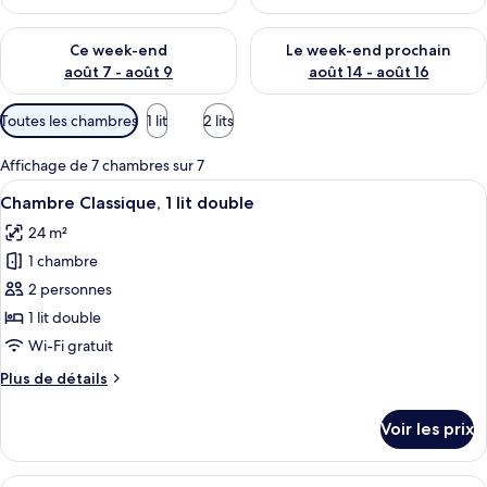
Vérifier la disponibilité pour ce week-end août 7 - août 9
Vérifier la disponibilité pour 
Ce week-end
Le week-end prochain
août 7 - août 9
août 14 - août 16
Filtres
Toutes les chambres
1 lit
2 lits
disponibles
pour
Affichage de 7 chambres sur 7
les
Afficher
Une chambre d’hôtel équipée d’un lit, 
3
Chambre Classique, 1 lit double
chambres
toutes
24 m²
les
1 chambre
photos
pour
2 personnes
ce
1 lit double
type
Wi-Fi gratuit
de
Plus
Plus de détails
chambre :
de
Chambre
détails
Voir les prix
sur
Classique,
le
1
type
Afficher
Une chambre d’hôtel comprenant un lit