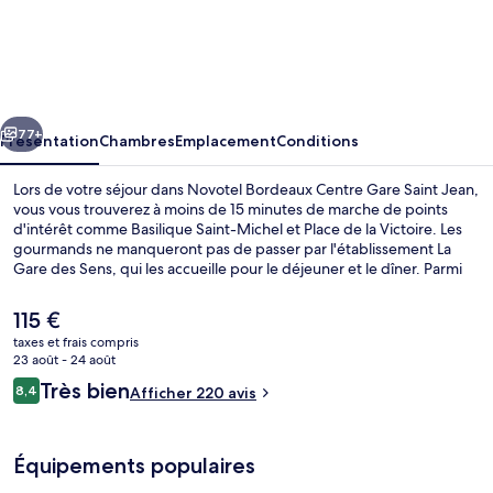
Novotel
Bordeaux
Centre
Gare
cédent
Suivant
Saint
77+
Présentation
Chambres
Emplacement
Conditions
Jean
Lors de votre séjour dans Novotel Bordeaux Centre Gare Saint Jean,
vous vous trouverez à moins de 15 minutes de marche de points
d'intérêt comme Basilique Saint-Michel et Place de la Victoire. Les
gourmands ne manqueront pas de passer par l'établissement La
Gare des Sens, qui les accueille pour le déjeuner et le dîner. Parmi
les avantages offerts par cet hébergement : un bar / salon, un
snack-bar/une épicerie fine et une terrasse. Quelques minutes de
Le
115 €
marche seulement séparent l'hébergement des transports publics :
prix
taxes et frais compris
Station de tramway Tauzia est accessible en quelques foulées et
actuel
23 août - 24 août
Station de tramway Sainte-Croix se situe à 3 min à pied.
Petit déjeuner buffet servi tous les j
est
Avis
Très bien
8,4
Afficher 220 avis
de
8,4 sur 10
voyageurs
115 €.
Équipements populaires