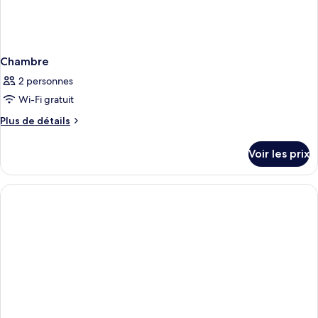
Chambre
2 personnes
Wi-Fi gratuit
Plus
Plus de détails
de
détails
Voir les prix
sur
le
type
de
chambre
Chambre