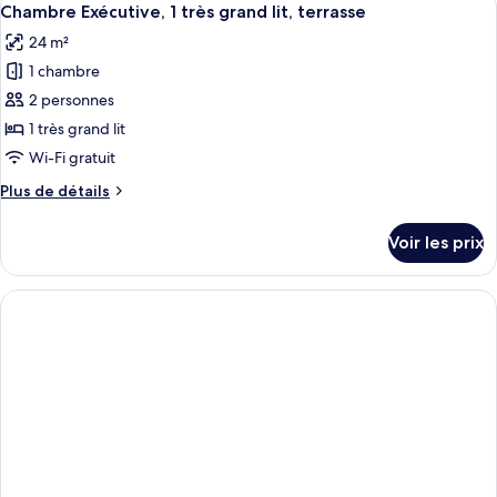
lit
6
de
Chambre Exécutive, 1 très grand lit, terrasse
toutes
double
chambre
24 m²
Chambre
les
Classique,
1 chambre
photos
1
pour
2 personnes
lit
ce
double
1 très grand lit
type
Wi-Fi gratuit
de
Plus
Plus de détails
chambre :
de
Chambre
détails
Voir les prix
sur
Exécutive,
le
1
type
très
de
grand
chambre
Chambre
lit,
Exécutive,
terrasse
1
très
grand
lit,
terrasse