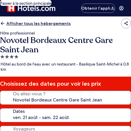
Passer à la section principale
Obtenir l’appli
Afficher tous les hébergements
Hôte professionnel
Novotel Bordeaux Centre Gare
Saint Jean
Hébergement
4.0 étoiles
Hôtel au bord de l'eau avec un restaurant - Basilique Saint-Michel à 0,8
km
Choisissez des dates pour voir les prix
Où allez-vous ?
Dates
Voyageurs