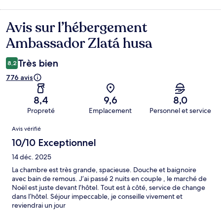
Avis sur l’hébergement
Avis
Ambassador Zlatá husa
Très bien
8,2
776 avis
8,4
9,6
8,0
Propreté
Emplacement
Personnel et service
Avis
Avis vérifié
10/10 Exceptionnel
14 déc. 2025
La chambre est très grande, spacieuse. Douche et baignoire
avec bain de remous. J’ai passé 2 nuits en couple , le marché de
Noël est juste devant l’hôtel. Tout est à côté, service de change
dans l’hôtel. Séjour impeccable, je conseille vivement et
reviendrai un jour