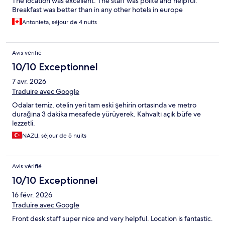
The location was excellent. The staff was polite and helpful.
Breakfast was better than in any other hotels in europe
Antonieta, séjour de 4 nuits
Avis vérifié
10/10 Exceptionnel
7 avr. 2026
Traduire avec Google
Odalar temiz, otelin yeri tam eski şehirin ortasında ve metro
durağına 3 dakika mesafede yürüyerek. Kahvaltı açık büfe ve
lezzetli.
NAZLI, séjour de 5 nuits
Avis vérifié
10/10 Exceptionnel
16 févr. 2026
Traduire avec Google
Front desk staff super nice and very helpful. Location is fantastic.