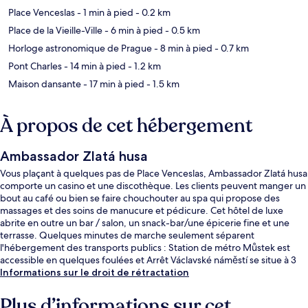
Place Venceslas
- 1 min à pied
- 0.2 km
Place de la Vieille-Ville
- 6 min à pied
- 0.5 km
Horloge astronomique de Prague
- 8 min à pied
- 0.7 km
Pont Charles
- 14 min à pied
- 1.2 km
Maison dansante
- 17 min à pied
- 1.5 km
À propos de cet hébergement
Ambassador Zlatá husa
Vous plaçant à quelques pas de Place Venceslas, Ambassador Zlatá husa
comporte un casino et une discothèque. Les clients peuvent manger un
bout au café ou bien se faire chouchouter au spa qui propose des
massages et des soins de manucure et pédicure. Cet hôtel de luxe
abrite en outre un bar / salon, un snack-bar/une épicerie fine et une
terrasse. Quelques minutes de marche seulement séparent
l'hébergement des transports publics : Station de métro Můstek est
accessible en quelques foulées et Arrêt Václavské náměstí se situe à 3
min à pied.
Informations sur le droit de rétractation
Plus d’informations sur cet