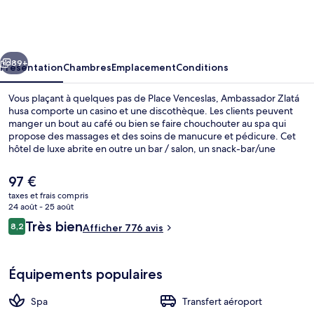
Zlatá
husa
cédent
Suivant
89+
Présentation
Chambres
Emplacement
Conditions
Vous plaçant à quelques pas de Place Venceslas, Ambassador Zlatá
husa comporte un casino et une discothèque. Les clients peuvent
manger un bout au café ou bien se faire chouchouter au spa qui
propose des massages et des soins de manucure et pédicure. Cet
hôtel de luxe abrite en outre un bar / salon, un snack-bar/une
épicerie fine et une terrasse. Quelques minutes de marche
seulement séparent l'hébergement des transports publics : Station
Le
97 €
de métro Můstek est accessible en quelques foulées et Arrêt
prix
taxes et frais compris
Václavské náměstí se situe à 3 min à pied.
actuel
24 août - 25 août
Casino
est
Avis
Très bien
8,2
Afficher 776 avis
de
8,2 sur 10
voyageurs
97 €.
Équipements populaires
Spa
Transfert aéroport