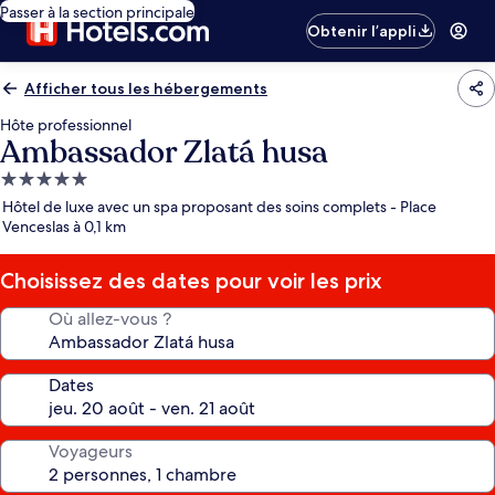
Passer à la section principale
Obtenir l’appli
Afficher tous les hébergements
Hôte professionnel
Ambassador Zlatá husa
Hébergement
5.0 étoiles
Hôtel de luxe avec un spa proposant des soins complets - Place
Venceslas à 0,1 km
Choisissez des dates pour voir les prix
Où allez-vous ?
Dates
Voyageurs