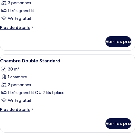
pour
3 personnes
ce
1 très grand lit
type
Wi-Fi gratuit
de
Plus
Plus de détails
chambre :
de
Suite
détails
Voir les prix
sur
Junior
le
type
Afficher
Minibar, coffres-forts dans les chambr
9
de
Chambre Double Standard
toutes
chambre
30 m²
Suite
les
Junior
1 chambre
photos
pour
2 personnes
ce
1 très grand lit OU 2 lits 1 place
type
Wi-Fi gratuit
de
Plus
Plus de détails
chambre :
de
Chambre
détails
Voir les prix
sur
Double
le
Standard