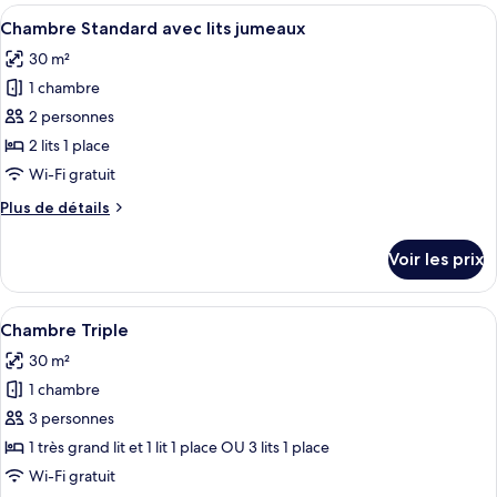
type
Afficher
Une chambre d’hôtel avec deux lits, u
6
de
Chambre Standard avec lits jumeaux
toutes
chambre
30 m²
Chambre
les
Double
1 chambre
photos
Standard
pour
2 personnes
ce
2 lits 1 place
type
Wi-Fi gratuit
de
Plus
Plus de détails
chambre :
de
Chambre
détails
Voir les prix
sur
Standard
le
avec
type
Afficher
Une chambre d’hôtel comprenant un can
lits
5
de
Chambre Triple
toutes
jumeaux
chambre
30 m²
Chambre
les
Standard
1 chambre
photos
avec
pour
3 personnes
lits
ce
jumeaux
1 très grand lit et 1 lit 1 place OU 3 lits 1 place
type
Wi-Fi gratuit
de