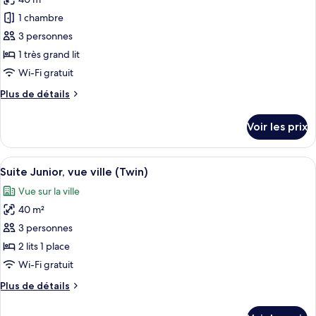
photos
pour
1 chambre
ce
3 personnes
type
1 très grand lit
de
Wi-Fi gratuit
chambre :
Plus
Plus de détails
Suite
de
Junior,
détails
Voir les prix
vue
sur
le
ville
type
Afficher
Une chambre d’hôtel équipée d’un cana
8
de
Suite Junior, vue ville (Twin)
toutes
chambre
Vue sur la ville
Suite
les
Junior,
40 m²
photos
vue
pour
3 personnes
ville
ce
2 lits 1 place
type
Wi-Fi gratuit
de
Plus
Plus de détails
chambre :
de
Suite
détails