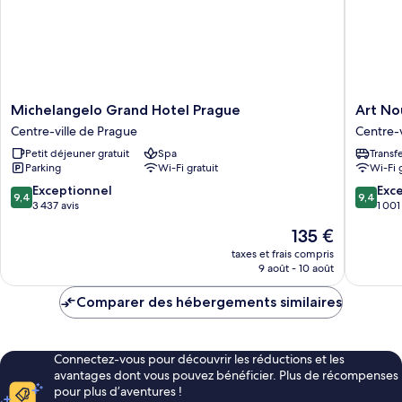
Michelangelo
Art
Michelangelo Grand Hotel Prague
Art No
Grand
Nouvea
Centre-ville de Prague
Centre-v
Hotel
Palace
Petit déjeuner gratuit
Spa
Transf
Prague
Hotel
Parking
Wi-Fi gratuit
Wi-Fi 
Centre-
Centre-
ville
ville
9.4
9.4
Exceptionnel
Exc
9,4
9,4
de
de
sur
sur
3 437 avis
1 001
Prague
Prague
10,
10,
Le
135 €
Exceptionnel,
Exceptio
nouveau
3 437 avis
1 001 avi
taxes et frais compris
prix
9 août - 10 août
est
de
Comparer des hébergements similaires
135 €
Connectez-vous pour découvrir les réductions et les
avantages dont vous pouvez bénéficier. Plus de récompenses
pour plus d’aventures !