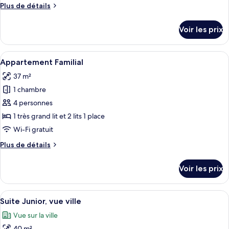
Plus
Plus de détails
chambre :
de
Chambre
détails
Voir les prix
sur
Triple
le
type
Afficher
Une chambre d’hôtel avec deux lits, u
4
de
Appartement Familial
toutes
chambre
37 m²
Chambre
les
Triple
1 chambre
photos
pour
4 personnes
ce
1 très grand lit et 2 lits 1 place
type
Wi-Fi gratuit
de
Plus
Plus de détails
chambre :
de
Appartement
détails
Voir les prix
sur
Familial
le
type
Afficher
Une pièce bien éclairée, équipée d’un 
7
de
Suite Junior, vue ville
toutes
chambre
Vue sur la ville
Appartement
les
Familial
40 m²