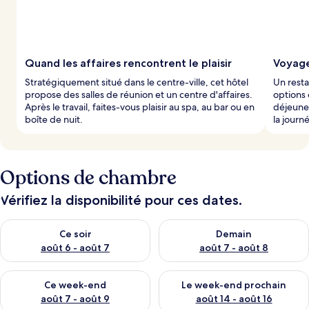
Quand les affaires rencontrent le plaisir
Voyage
Stratégiquement situé dans le centre-ville, cet hôtel
Un resta
propose des salles de réunion et un centre d'affaires.
options 
Après le travail, faites-vous plaisir au spa, au bar ou en
déjeune
boîte de nuit.
la journ
Options de chambre
Vérifiez la disponibilité pour ces dates.
Vérifier la disponibilité pour ce soir août 6 - août 7
Vérifier la disponibilité pour 
Ce soir
Demain
août 6 - août 7
août 7 - août 8
Vérifier la disponibilité pour ce week-end août 7 - août 9
Vérifier la disponibilité pour 
Ce week-end
Le week-end prochain
août 7 - août 9
août 14 - août 16