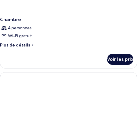
Chambre
4 personnes
Wi-Fi gratuit
Plus
Plus de détails
de
détails
Voir les prix
sur
le
type
de
chambre
Chambre