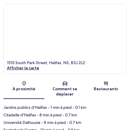
1515 South Park Street, Halifax, NS, B3J 2L2
Afficher la carte
Carte
À proximité
Comment se
Restaurants
déplacer
Jardins publics d'Halifax
- 1 min à pied
- 0.1 km
Citadelle d'Halifax
- 8 min à pied
- 0.7 km
Université Dalhousie
- 8 min à pied
- 0.7 km
Scotiabank Centre
- 10 min à pied
- 0.9 km