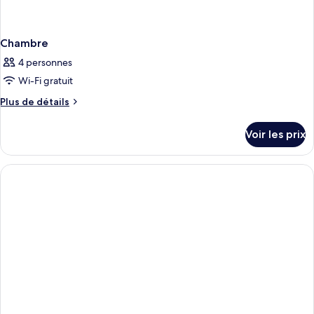
Chambre
4 personnes
Wi-Fi gratuit
Plus
Plus de détails
de
détails
Voir les prix
sur
le
type
de
chambre
Chambre