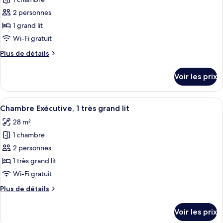
photos
grand
pour
2 personnes
lit
ce
1 grand lit
type
Wi-Fi gratuit
de
Plus
Plus de détails
chambre :
de
Chambre
détails
Voir les prix
sur
Classique,
le
1
type
Afficher
Une chambre d’hôtel avec un grand lit
grand
6
de
Chambre Exécutive, 1 très grand lit
toutes
lit
chambre
28 m²
Chambre
les
Classique,
1 chambre
photos
1
pour
2 personnes
grand
ce
lit
1 très grand lit
type
Wi-Fi gratuit
de
Plus
Plus de détails
chambre :
de
Chambre
détails
Voir les prix
sur
Exécutive,