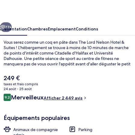
Lord
Nelson
Hotel
cédent
Suivant
&
77+
Présentation
Chambres
Emplacement
Conditions
Suites
Vous serez comme un coq en pâte dans The Lord Nelson Hotel &
Suites ! L'hébergement se trouve à moins de 10 minutes de marche
de points d'intérêt comme Citadelle d'Halifax et Université
Dalhousie. Une petite séance de sport au centre de fitness ne
manquera pas de vous ouvrir l'appétit avant d'aller déguster le petit
déjeuner, le déjeuner ou le dîner à l'établissement The Arms. Cet
hôtel de luxe abrite en outre un bar / salon et un jardin. Le personnel
Le
249 €
attentionné et l'emplacement remportent un franc succès auprès
prix
taxes et frais compris
des autres voyageurs.
actuel
24 août - 25 août
Hall
est
Avis
Merveilleux
9,2
Afficher 2 449 avis
de
9,2 sur 10
voyageurs
249 €.
Équipements populaires
Animaux de compagnie
Parking