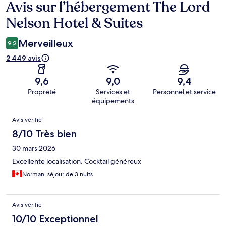
Avis sur l’hébergement The Lord
Avis
Nelson Hotel & Suites
Merveilleux
9,2
2 449 avis
9,6
9,0
9,4
Propreté
Services et
Personnel et service
équipements
Avis
Avis vérifié
8/10 Très bien
30 mars 2026
Excellente localisation. Cocktail généreux
Norman, séjour de 3 nuits
Avis vérifié
10/10 Exceptionnel