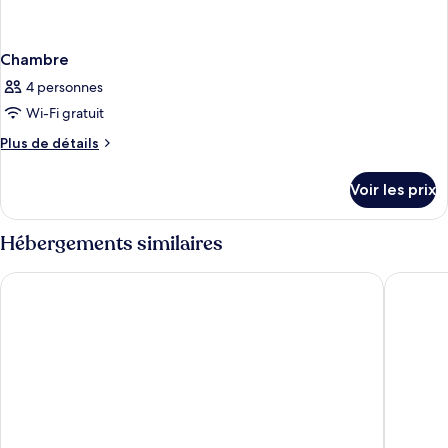
Chambre
4 personnes
Wi-Fi gratuit
Plus
Plus de détails
de
détails
Voir les prix
sur
le
type
Hébergements similaires
de
chambre
Cambridge Suites Hotel
Delta Ho
Chambre