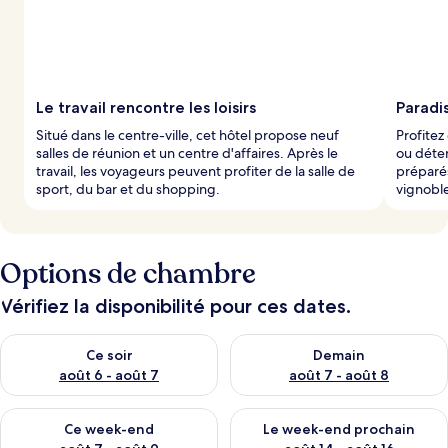
Le travail rencontre les loisirs
Paradi
Situé dans le centre-ville, cet hôtel propose neuf
Profitez
salles de réunion et un centre d'affaires. Après le
ou déten
travail, les voyageurs peuvent profiter de la salle de
préparés
sport, du bar et du shopping.
vignobl
Options de chambre
Vérifiez la disponibilité pour ces dates.
Vérifier la disponibilité pour ce soir août 6 - août 7
Vérifier la disponibilité pour 
Ce soir
Demain
août 6 - août 7
août 7 - août 8
Vérifier la disponibilité pour ce week-end août 7 - août 9
Vérifier la disponibilité pour 
Ce week-end
Le week-end prochain