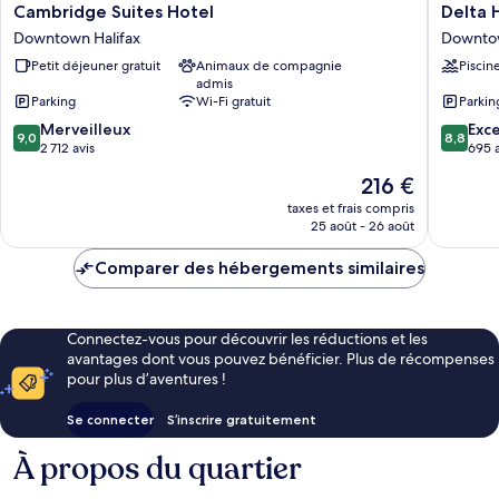
Cambridge
Delta
Cambridge Suites Hotel
Delta 
Suites
Hotels
Downtown Halifax
Downtow
Hotel
by
Petit déjeuner gratuit
Animaux de compagnie
Piscin
Downtown
Marriot
admis
Halifax
Halifax
Parking
Wi-Fi gratuit
Parkin
Downto
9.0
8.8
Merveilleux
Downto
Exce
9,0
8,8
sur
sur
2 712 avis
Halifax
695 a
10,
10,
Le
216 €
Merveilleux,
Excellen
nouveau
2 712 avis
695 avis
taxes et frais compris
prix
25 août - 26 août
est
de
Comparer des hébergements similaires
216 €
Connectez-vous pour découvrir les réductions et les
avantages dont vous pouvez bénéficier. Plus de récompenses
pour plus d’aventures !
Se connecter
S’inscrire gratuitement
À propos du quartier