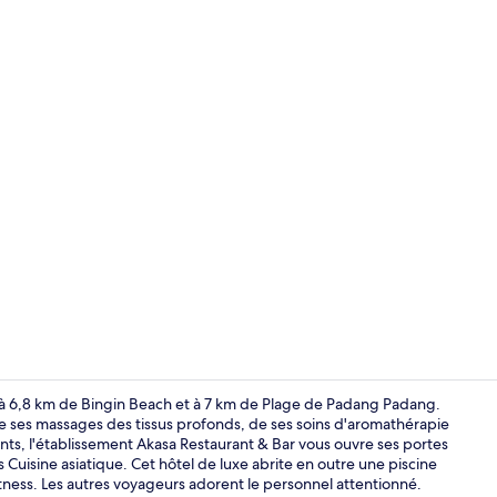
Vidéo de l’
lé à 6,8 km de Bingin Beach et à 7 km de Plage de Padang Padang.
de ses massages des tissus profonds, de ses soins d'aromathérapie
ants, l'établissement Akasa Restaurant & Bar vous ouvre ses portes
4 restaurants
 Cuisine asiatique. Cet hôtel de luxe abrite en outre une piscine
itness. Les autres voyageurs adorent le personnel attentionné.