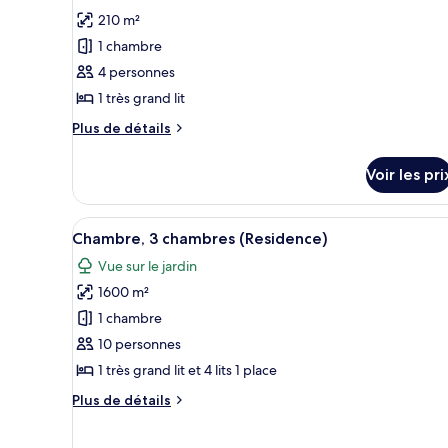
pour
210 m²
ce
1 chambre
type
4 personnes
de
1 très grand lit
chambre :
Villa
Plus
Plus de détails
Panoramique,
de
détails
piscine
Voir les pri
sur
privée
le
(Ocean)
type
Afficher
Une chambre d’hôtel avec deux l
8
de
Chambre, 3 chambres (Residence)
toutes
chambre
Vue sur le jardin
Villa
les
Panoramique,
1600 m²
photos
piscine
pour
1 chambre
privée
ce
(Ocean)
10 personnes
type
1 très grand lit et 4 lits 1 place
de
Plus
Plus de détails
chambre :
de
Chambre,
détails