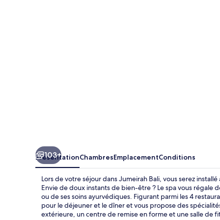
Bali
103+
Présentation
Chambres
Emplacement
Conditions
Lors de votre séjour dans Jumeirah Bali, vous serez instal
Envie de doux instants de bien-être ? Le spa vous régale 
ou de ses soins ayurvédiques. Figurant parmi les 4 restaur
pour le déjeuner et le dîner et vous propose des spécialités
extérieure, un centre de remise en forme et une salle de f