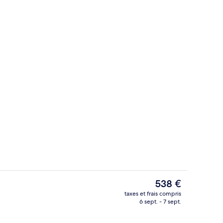
Piscine privée
hébergement
Le
538 €
prix
taxes et frais compris
actuel
6 sept. - 7 sept.
 servant le petit déjeuner, le déjeuner et le dîner
Extérieur
est
de