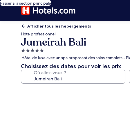
Passer à la section principale
Afficher tous les hébergements
Hôte professionnel
Jumeirah Bali
Hébergement
5.0 étoiles
Hôtel de luxe avec un spa proposant des soins complets - P
Choisissez des dates pour voir les prix
Où allez-vous ?
Galerie
photos
de
l’hébergement
Jumeirah