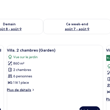
sponibilité pour demain août 8 - août 9
Vérifier la disponibilité pour ce week
Demain
Ce week-end
oût 8 - août 9
août 7 - août 9
 matelas mémoire de forme, minibar
Afficher
Un vaste espace dédié à la salle à man
A
12
d
Villa, 2 chambres (Garden)
Vi
toutes
t
Vue sur le jardin
les
le
9,
860 m²
photos
p
pour
p
2 chambres
ce
c
6 personnes
type
t
1 lit 1 place
de
d
Plus
Plus de détails
chambre :
c
de
Villa,
Vi
détails
Pl
Pl
sur
2
(
d
le
dé
chambres
Vi