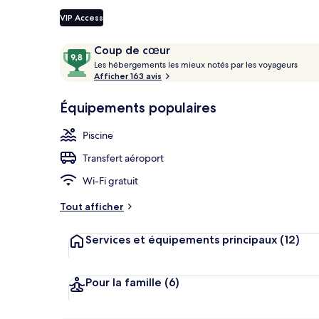
VIP Access
Avis
9,8
Coup de cœur
Piscine extér
voyageurs
L
sur
Les hébergements les mieux notés par les voyageurs
e
Afficher 163 avis
10,
s
Coup
Équipements populaires
de
h
cœur
é
Piscine
b
e
Transfert aéroport
r
g
Wi-Fi gratuit
e
m
Tout afficher
e
n
Services et équipements principaux
(12)
t
s
l
Pour la famille
(6)
e
s