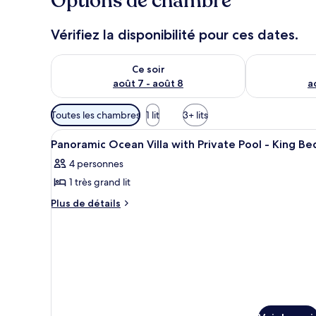
Options de chambre
g
e
u
Vérifiez la disponibilité pour ces dates.
r
s
Vérifier la disponibilité pour ce soir août 7 - août 8
Vérifier la di
Ce soir
août 7 - août 8
a
Filtres
Toutes les chambres
1 lit
3+ lits
disponibles
Afficher
Literie de qualité supérieure,
pour
9
Panoramic Ocean Villa with Private Pool - King Be
toutes
les
4 personnes
les
chambres
1 très grand lit
photos
pour
Plus
Plus de détails
de
ce
détails
type
sur
de
le
chambre :
type
de
Panoramic
chambre
Ocean
Panoramic
Villa