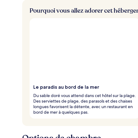
m
Pourquoi vous allez adorer cet héberg
i
e
u
x
n
o
t
é
s
p
a
r
Le paradis au bord de la mer
l
Du sable doré vous attend dans cet hôtel sur la plage.
e
Des serviettes de plage, des parasols et des chaises
s
longues favorisent la détente, avec un restaurant en
bord de mer à quelques pas.
v
o
y
a