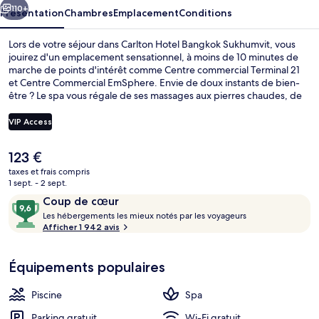
110+
Présentation
Chambres
Emplacement
Conditions
Lors de votre séjour dans Carlton Hotel Bangkok Sukhumvit, vous
jouirez d'un emplacement sensationnel, à moins de 10 minutes de
marche de points d'intérêt comme Centre commercial Terminal 21
et Centre Commercial EmSphere. Envie de doux instants de bien-
être ? Le spa vous régale de ses massages aux pierres chaudes, de
ses soins d'aromathérapie ou de ses soins de réflexologie. Figurant
parmi les 2 restaurants, l'établissement Plate vous ouvre ses portes
VIP Access
pour le petit déjeuner, le déjeuner et le dîner et vous propose des
spécialités Cuisine internationale. Cet hôtel de luxe abrite en outre 2
Le
123 €
bars/lounges, une piscine extérieure et un bar en bord de piscine.
2 bars, bar sur le toit, bar à cocktails
prix
Les autres voyageurs ne tarissent pas d'éloges en ce qui concerne la
taxes et frais compris
actuel
1 sept. - 2 sept.
piscine rafraîchissante et le personnel attentionné. Les transports
est
publics se situent à une courte distance à pied : Station de MRT
Avis
9,6
Coup de cœur
de
Sukhumvit est à 6 min et Station de BTS Asok, à 6 min.
voyageurs
L
sur
Les hébergements les mieux notés par les voyageurs
123 €.
e
Afficher 1 942 avis
10,
s
Coup
de
Équipements populaires
h
cœur
é
b
Piscine
Spa
e
r
Parking gratuit
Wi-Fi gratuit