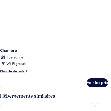
Chambre
1 personne
Wi-Fi gratuit
Plus
Plus de détails
de
détails
Voir les prix
sur
le
type
Hébergements similaires
de
chambre
Grande Centre Point Sukhumvit 55
Grande C
Chambre