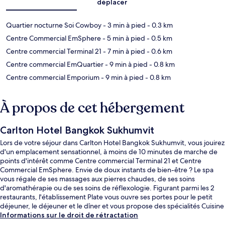
déplacer
Quartier nocturne Soi Cowboy
- 3 min à pied
- 0.3 km
Centre Commercial EmSphere
- 5 min à pied
- 0.5 km
Centre commercial Terminal 21
- 7 min à pied
- 0.6 km
Centre commercial EmQuartier
- 9 min à pied
- 0.8 km
Centre commercial Emporium
- 9 min à pied
- 0.8 km
À propos de cet hébergement
Carlton Hotel Bangkok Sukhumvit
Lors de votre séjour dans Carlton Hotel Bangkok Sukhumvit, vous jouirez
d'un emplacement sensationnel, à moins de 10 minutes de marche de
points d'intérêt comme Centre commercial Terminal 21 et Centre
Commercial EmSphere. Envie de doux instants de bien-être ? Le spa
vous régale de ses massages aux pierres chaudes, de ses soins
d'aromathérapie ou de ses soins de réflexologie. Figurant parmi les 2
restaurants, l'établissement Plate vous ouvre ses portes pour le petit
déjeuner, le déjeuner et le dîner et vous propose des spécialités Cuisine
internationale. Cet hôtel de luxe abrite en outre 2 bars/lounges, une
Informations sur le droit de rétractation
piscine extérieure et un bar en bord de piscine. Les autres voyageurs ne