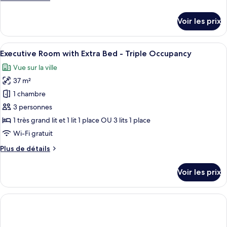
Deluxe
de
Room
détails
Voir les prix
with
sur
le
Extra
type
Afficher
Une chambre d’hôtel moderne dotée d’un
Bed
6
de
Executive Room with Extra Bed - Triple Occupancy
toutes
-
chambre
Vue sur la ville
Deluxe
les
Triple
Room
37 m²
photos
Occupancy
with
pour
1 chambre
Extra
ce
Bed
3 personnes
-
type
1 très grand lit et 1 lit 1 place OU 3 lits 1 place
Triple
de
Wi-Fi gratuit
Occupancy
chambre :
Plus
Plus de détails
Executive
de
Room
détails
Voir les prix
with
sur
le
Extra
type
Bed
de
-
chambre
Executive
Triple