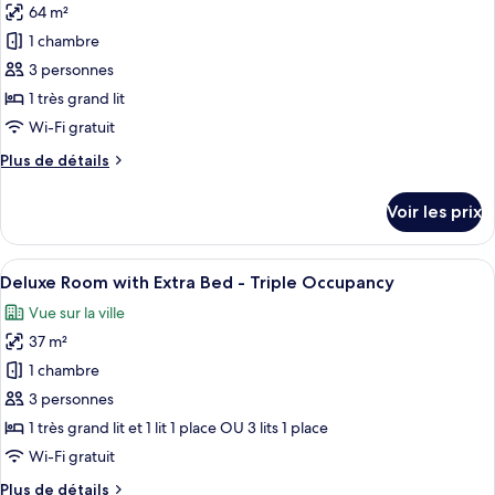
Familiale
64 m²
photos
pour
1 chambre
ce
3 personnes
type
1 très grand lit
de
Wi-Fi gratuit
chambre :
Plus
Plus de détails
Executive
de
Suite
détails
Voir les prix
sur
le
type
Afficher
Une chambre d’hôtel moderne dotée d’
7
de
Deluxe Room with Extra Bed - Triple Occupancy
toutes
chambre
Vue sur la ville
Executive
les
Suite
37 m²
photos
pour
1 chambre
ce
3 personnes
type
1 très grand lit et 1 lit 1 place OU 3 lits 1 place
de
Wi-Fi gratuit
chambre :
Plus
Plus de détails