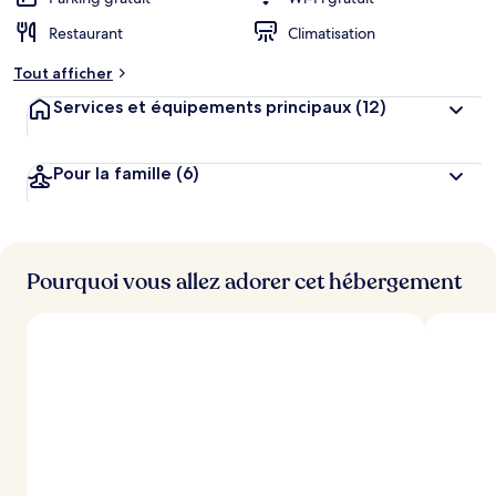
g
Restaurant
Climatisation
e
m
Tout afficher
e
n
Services et équipements principaux
(12)
t
s
Pour la famille
(6)
l
e
s
m
i
Pourquoi vous allez adorer cet hébergement
e
u
x
n
o
t
é
s
p