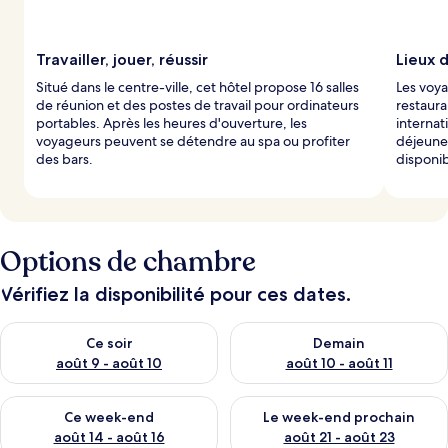
a
r
Travailler, jouer, réussir
Lieux 
l
Situé dans le centre-ville, cet hôtel propose 16 salles
Les voy
e
de réunion et des postes de travail pour ordinateurs
restaura
s
portables. Après les heures d'ouverture, les
internat
voyageurs peuvent se détendre au spa ou profiter
déjeuner
v
des bars.
disponib
o
y
a
g
e
u
Options de chambre
r
s
Vérifiez la disponibilité pour ces dates.
Vérifier la disponibilité pour ce soir août 9 - août 10
Vérifier la disponibilité pour 
Ce soir
Demain
août 9 - août 10
août 10 - août 11
Vérifier la disponibilité pour ce week-end août 14 - août 16
Vérifier la disponibilité pour
Ce week-end
Le week-end prochain
août 14 - août 16
août 21 - août 23