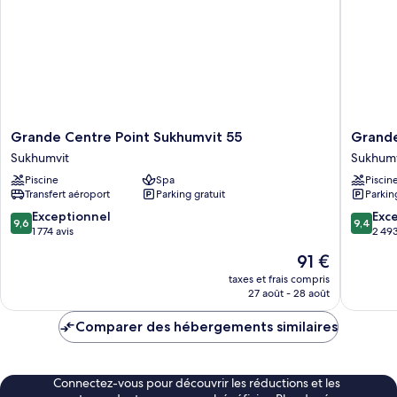
Grande
Grande
Grande Centre Point Sukhumvit 55
Grande
Centre
Centre
Sukhumvit
Sukhumv
Point
Point
Piscine
Spa
Piscin
Sukhumvit
Hotel
Transfert aéroport
Parking gratuit
Parkin
55
Terminal
Sukhumvit
21
9.6
9.4
Exceptionnel
Exc
9,6
9,4
Sukhumv
sur
sur
1 774 avis
2 493
10,
10,
Le
91 €
Exceptionnel,
Exceptio
nouveau
1 774 avis
2 493 av
taxes et frais compris
prix
27 août - 28 août
est
de
Comparer des hébergements similaires
91 €
Connectez-vous pour découvrir les réductions et les