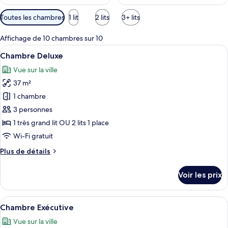
Filtres
Toutes les chambres
1 lit
2 lits
3+ lits
disponibles
pour
Affichage de 10 chambres sur 10
les
Afficher
Une chambre d’hôtel moderne dotée d’
7
Chambre Deluxe
chambres
toutes
Vue sur la ville
les
37 m²
photos
pour
1 chambre
ce
3 personnes
type
1 très grand lit OU 2 lits 1 place
de
Wi-Fi gratuit
chambre :
Plus
Plus de détails
Chambre
de
Deluxe
détails
Voir les prix
sur
le
type
Afficher
Une chambre d’hôtel moderne dotée d’un
6
de
Chambre Exécutive
toutes
chambre
Vue sur la ville
Chambre
les