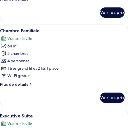
Carlton
de
Club
détails
Voir les prix
Room
sur
le
type
Afficher
Une chambre d’hôtel moderne avec deux
5
de
Chambre Familiale
toutes
chambre
Vue sur la ville
Carlton
les
Club
64 m²
photos
Room
pour
2 chambres
ce
4 personnes
type
1 très grand lit et 2 lits 1 place
de
Wi-Fi gratuit
chambre :
Plus
Plus de détails
Chambre
de
Familiale
détails
Voir les prix
sur
le
type
Afficher
Une chambre d’hôtel moderne avec un g
6
de
Executive Suite
toutes
chambre
Vue sur la ville
Chambre
les