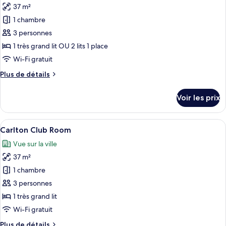
Deluxe
37 m²
photos
pour
1 chambre
ce
3 personnes
type
1 très grand lit OU 2 lits 1 place
de
Wi-Fi gratuit
chambre :
Plus
Plus de détails
Chambre
de
Exécutive
détails
Voir les prix
sur
le
type
Afficher
Une chambre d’hôtel moderne dotée d’un 
5
de
Carlton Club Room
toutes
chambre
Vue sur la ville
Chambre
les
Exécutive
37 m²
photos
pour
1 chambre
ce
3 personnes
type
1 très grand lit
de
Wi-Fi gratuit
chambre :
Plus
Plus de détails