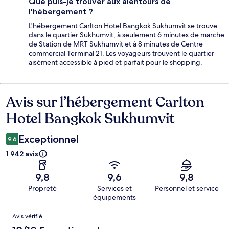
Que puis-je trouver aux alentours de
l'hébergement ?
L'hébergement Carlton Hotel Bangkok Sukhumvit se trouve
dans le quartier Sukhumvit, à seulement 6 minutes de marche
de Station de MRT Sukhumvit et à 8 minutes de Centre
commercial Terminal 21. Les voyageurs trouvent le quartier
aisément accessible à pied et parfait pour le shopping.
Avis sur l’hébergement Carlton
Avis
Hotel Bangkok Sukhumvit
Exceptionnel
9,6
1 942 avis
9,8
9,6
9,8
Propreté
Services et
Personnel et service
équipements
Avis
Avis vérifié