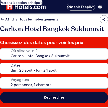
Passer à la section principale
Obtenir l’appli
Afficher tous les hébergements
Carlton Hotel Bangkok Sukhumvit
Choisissez des dates pour voir les prix
Où allez-vous ?
Dates
Voyageurs
Rechercher