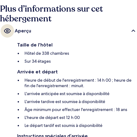
tarissent pas d'éloges en ce qui concerne la piscine rafraîchissante et le
Plus d’informations sur cet
personnel attentionné. Les transports publics se situent à une courte
hébergement
distance à pied : Station de MRT Sukhumvit est à 6 min et Station de
BTS Asok, à 6 min.
Aperçu
Taille de l'hôtel
Hôtel de 338 chambres
Sur 34 étages
Arrivée et départ
Heure de début de l'enregistrement : 14 h 00 ; heure de
fin de l'enregistrement : minuit.
L'arrivée anticipée est soumise à disponibilité
L'arrivée tardive est soumise à disponibilité
Âge minimum pour effectuer l'enregistrement : 18 ans
L'heure de départ est 12 h 00
Le départ tardif est soumis à disponibilité
Instructions spéciales d’arrivée