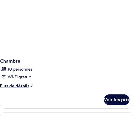
Chambre
10 personnes
Wi-Fi gratuit
Plus
Plus de détails
de
détails
Voir les prix
sur
le
type
de
chambre
Chambre