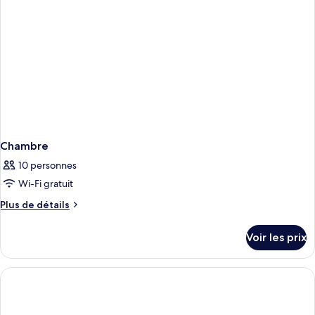
Room
Occupancy
with
Extra
Bed
-
Triple
Occupancy
Chambre
10 personnes
Wi-Fi gratuit
Plus
Plus de détails
de
détails
Voir les prix
sur
le
type
de
chambre
Chambre