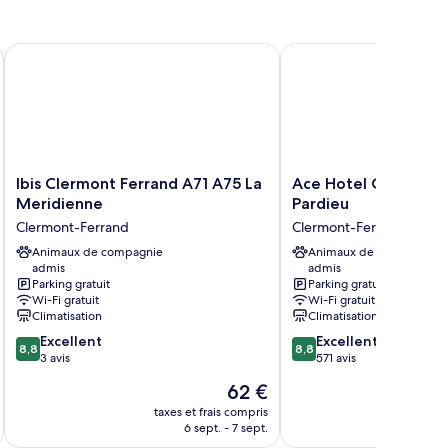
e
hambre
hambre
ud - Aubière
Ibis Clermont Ferrand A71 A75 La Meridienne
Ace Hotel Clermont-Fe
miliale
Ibis
Ace
Ibis Clermont Ferrand A71 A75 La
Ace Hotel Clermont-
Clermont
Hotel
Meridienne
Pardieu
Ferrand
Clermont-
Clermont-Ferrand
Clermont-Ferrand
A71
Ferrand
A75
Animaux de compagnie
La
Animaux de compagnie
admis
admis
La
Pardieu
Parking gratuit
Parking gratuit
Meridienne
Clermont-
Wi-Fi gratuit
Wi-Fi gratuit
Clermont-
Ferrand
Climatisation
Climatisation
Ferrand
8.8
8.8
Excellent
Excellent
8,8
8,8
sur
sur
3 avis
571 avis
10,
10,
Le
62 €
Excellent,
Excellent,
u
nouveau
3 avis
571 avis
taxes et frais compris
tax
prix
6 sept. - 7 sept.
est