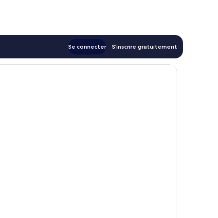
de
62 €
Se connecter
S’inscrire gratuitement