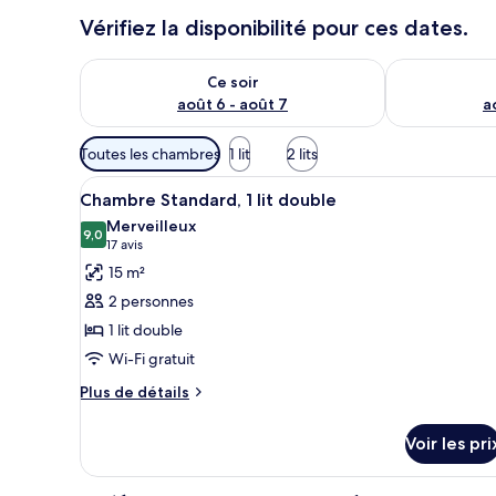
Vérifiez la disponibilité pour ces dates.
Vérifier la disponibilité pour ce soir août 6 - août 7
Vérifier la di
Ce soir
août 6 - août 7
a
Filtres
Toutes les chambres
1 lit
2 lits
disponibles
Afficher
Une chambre d’hôtel comprenan
pour
6
Chambre Standard, 1 lit double
toutes
les
Merveilleux
les
9,0
chambres
9,0 sur 10
(17 avis)
17 avis
photos
15 m²
pour
2 personnes
ce
1 lit double
type
Wi-Fi gratuit
de
chambre :
Plus
Plus de détails
de
Chambre
détails
Standard,
Voir les pri
sur
1
le
lit
type