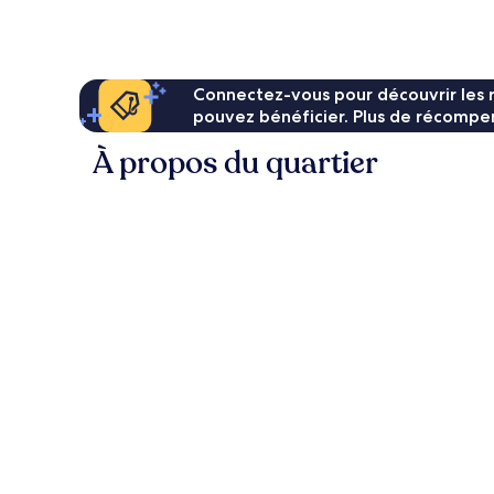
de
85 €
Connectez-vous pour découvrir les 
pouvez bénéficier. Plus de récompen
À propos du quartier