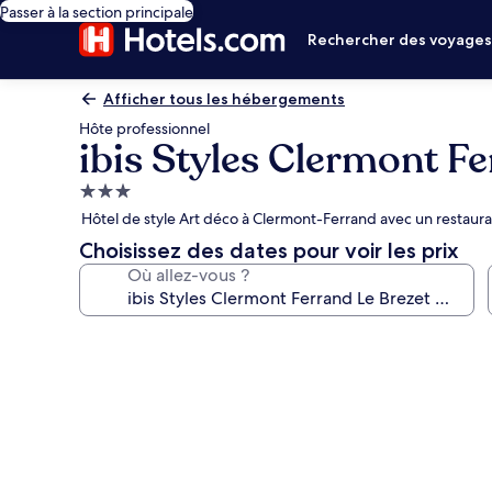
Passer à la section principale
Rechercher des voyage
Afficher tous les hébergements
Hôte professionnel
ibis Styles Clermont F
Hébergement
3.0 étoiles
Hôtel de style Art déco à Clermont-Ferrand avec un restaura
Choisissez des dates pour voir les prix
Où allez-vous ?
Galerie
photos
de
l’hébergement
ibis