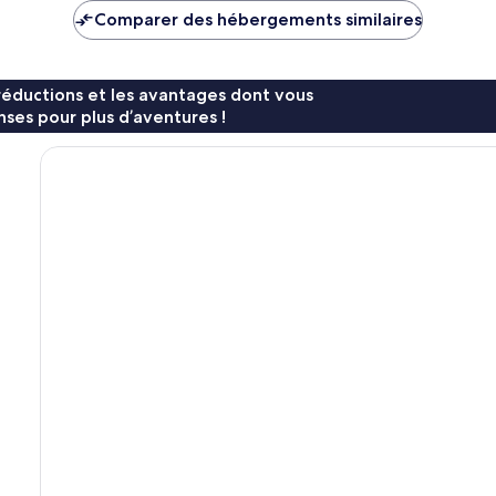
de
de
Comparer des hébergements similaires
74 €
64 €
réductions et les avantages dont vous
ses pour plus d’aventures !