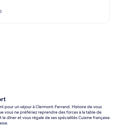
0
te
rt
ent pour un séjour à Clermont-Ferrand. Histoire de vous
ue vous ne préfériez reprendre des forces à la table de
 le dîner et vous régale de ses spécialités Cuisine française.
asse.