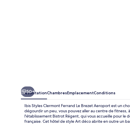
Styles
Clermont
Ferrand
Le
Brezet
Aeroport
50+
Présentation
Chambres
Emplacement
Conditions
Ibis Styles Clermont Ferrand Le Brezet Aeroport est un cho
dégourdir un peu, vous pouvez aller au centre de fitness, 
l'établissement Bistrot Régent, qui vous accueille pour le d
française. Cet hôtel de style Art déco abrite en outre un bar