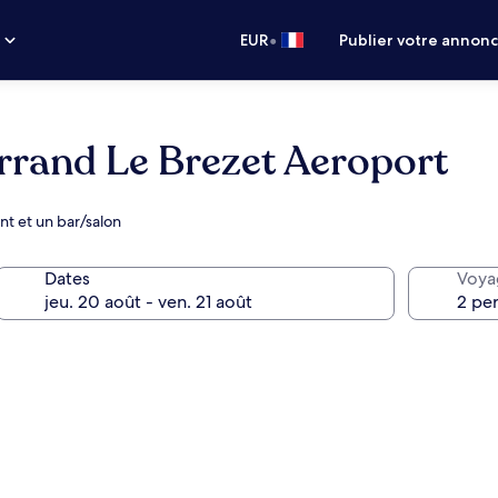
•
s
EUR
Publier votre annon
errand Le Brezet Aeroport
nt et un bar/salon
Dates
Voya