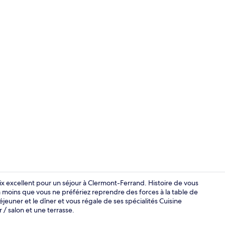
Extérieur
ix excellent pour un séjour à Clermont-Ferrand. Histoire de vous
à moins que vous ne préfériez reprendre des forces à la table de
éjeuner et le dîner et vous régale de ses spécialités Cuisine
Chambre Stan
 / salon et une terrasse.