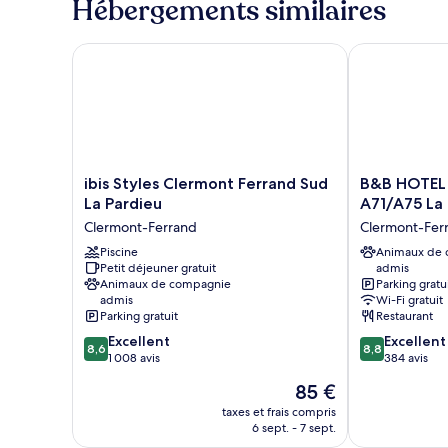
Hébergements similaires
de
double
chambre
Chambre
ibis Styles Clermont Ferrand Sud La Pardieu
B&B HOTEL Cl
Standard,
1
lit
double
ibis
B&B
ibis Styles Clermont Ferrand Sud
B&B HOTEL 
Styles
HOTEL
La Pardieu
A71/A75 La
Clermont
Clermont-
Clermont-Ferrand
Clermont-Fer
Ferrand
Ferrand
Sud
Piscine
A71/A75
Animaux de
Petit déjeuner gratuit
admis
La
La
Animaux de compagnie
Parking gratu
Pardieu
Méridienne
admis
Wi-Fi gratuit
Clermont-
Clermont-
Parking gratuit
Restaurant
Ferrand
Ferrand
8.6
8.8
Excellent
Excellent
8,6
8,8
sur
sur
1 008 avis
384 avis
10,
10,
Le
85 €
Excellent,
Excellent,
nouveau
1 008 avis
384 avis
taxes et frais compris
prix
6 sept. - 7 sept.
est