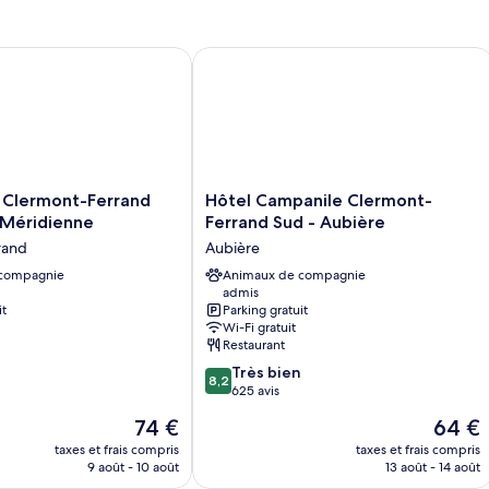
Chambre
d
une
Standard,
c
place
2
C
ermont-Ferrand A71/A75 La Méridienne
Hôtel Campanile Clermont-Ferrand S
lits
Fa
une
place
Hôtel
Clermont-Ferrand
Hôtel Campanile Clermont-
Campanile
 Méridienne
Ferrand Sud - Aubière
Clermont-
rand
Aubière
Ferrand
 compagnie
Sud
Animaux de compagnie
admis
-
it
Parking gratuit
Aubière
Wi-Fi gratuit
Aubière
Restaurant
8.2
Très bien
8,2
sur
625 avis
10,
Le
Le
74 €
64 €
Très
nouveau
nouvea
bien,
taxes et frais compris
taxes et frais compris
prix
prix
9 août - 10 août
13 août - 14 août
625 avis
est
est