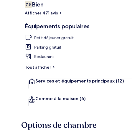
Avis
Bien
7,8
7,8 sur 10
voyageurs
Afficher 471 avis
Déjeuner et d
Équipements populaires
Petit déjeuner gratuit
Parking gratuit
Restaurant
Tout afficher
Services et équipements principaux
(12)
Comme à la maison
(6)
Options de chambre