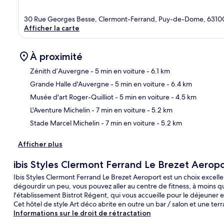
30 Rue Georges Besse, Clermont-Ferrand, Puy-de-Dome, 6310
Afficher la carte
À proximité
Zénith d’Auvergne
- 5 min en voiture
- 6.1 km
Grande Halle d'Auvergne
- 5 min en voiture
- 6.4 km
Car
Musée d'art Roger-Quilliot
- 5 min en voiture
- 4.5 km
L'Aventure Michelin
- 7 min en voiture
- 5.2 km
Stade Marcel Michelin
- 7 min en voiture
- 5.2 km
Afficher plus
ibis Styles Clermont Ferrand Le Brezet Aeropo
Ibis Styles Clermont Ferrand Le Brezet Aeroport est un choix excell
dégourdir un peu, vous pouvez aller au centre de fitness, à moins q
l'établissement Bistrot Régent, qui vous accueille pour le déjeuner et
Cet hôtel de style Art déco abrite en outre un bar / salon et une terr
Informations sur le droit de rétractation