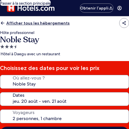
Passer à la section principale
Obtenir l’appli
Afficher tous les hébergements
Hôte professionnel
Noble Stay
Hébergement
3.5 étoiles
Hôtel à Daegu avec un restaurant
Choisissez des dates pour voir les prix
Où allez-vous ?
Dates
Voyageurs