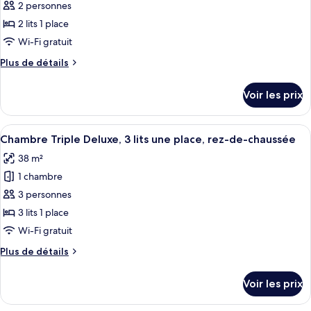
pour
2 personnes
grand
ce
lit
2 lits 1 place
type
Wi-Fi gratuit
de
Plus
Plus de détails
chambre :
de
Chambre
détails
Voir les prix
sur
Deluxe
le
avec
type
Afficher
Une chambre d’hôtel avec deux lits, u
lits
4
de
Chambre Triple Deluxe, 3 lits une place, rez-de-chaussée
toutes
jumeaux,
chambre
38 m²
Chambre
les
2
Deluxe
1 chambre
photos
lits
avec
pour
3 personnes
une
lits
ce
jumeaux,
place
3 lits 1 place
2
type
Wi-Fi gratuit
lits
de
une
Plus
Plus de détails
chambre :
place
de
Chambre
détails
Voir les prix
sur
Triple
le
Deluxe,