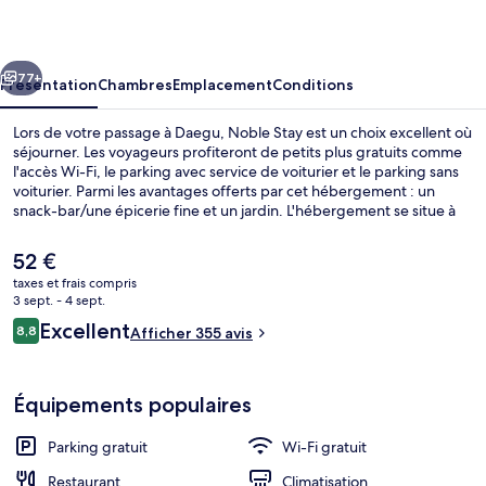
cédent
Suivant
77+
Présentation
Chambres
Emplacement
Conditions
Lors de votre passage à Daegu, Noble Stay est un choix excellent où
séjourner. Les voyageurs profiteront de petits plus gratuits comme
l'accès Wi-Fi, le parking avec service de voiturier et le parking sans
voiturier. Parmi les avantages offerts par cet hébergement : un
snack-bar/une épicerie fine et un jardin. L'hébergement se situe à
une très courte distance à pied des transports publics : Station
Jungangno se trouve à 4 min et Station Banwoldang, à 12 min.
Le
52 €
prix
taxes et frais compris
actuel
3 sept. - 4 sept.
Petit déjeuner buffet servi tous les j
est
Avis
Excellent
8,8
Afficher 355 avis
de
8,8 sur 10
voyageurs
52 €.
Équipements populaires
Parking gratuit
Wi-Fi gratuit
Restaurant
Climatisation