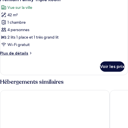
toutes
chambre
Vue sur la ville
Premium
les
Family
42 m²
photos
King
pour
1 chambre
ce
4 personnes
type
2 lits 1 place et 1 très grand lit
de
Wi-Fi gratuit
chambre :
Plus
Plus de détails
Premium
de
Family
détails
Voir les prix
Triple
sur
le
Room
type
Hébergements similaires
de
chambre
Toyoko Inn Daegu Dongseong-ro
Rivertain
Premium
Family
Triple
Room