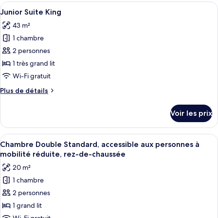
type
Afficher
Une chambre d’hôtel moderne, dotée d’
3
3
de
Junior Suite King
toutes
lits
chambre
43 m²
Chambre
les
une
Triple
1 chambre
photos
place,
Deluxe,
pour
2 personnes
rez-
3
ce
lits
de-
1 très grand lit
une
type
chaussée
Wi-Fi gratuit
place,
de
rez-
Plus
Plus de détails
chambre :
de-
de
Junior
chaussée
détails
Voir les prix
sur
Suite
le
King
type
Afficher
Chambre Double Standard, accessible a
5
de
Chambre Double Standard, accessible aux personnes à
toutes
chambre
mobilité réduite, rez-de-chaussée
Junior
les
20 m²
Suite
photos
King
1 chambre
pour
2 personnes
ce
type
1 grand lit
de