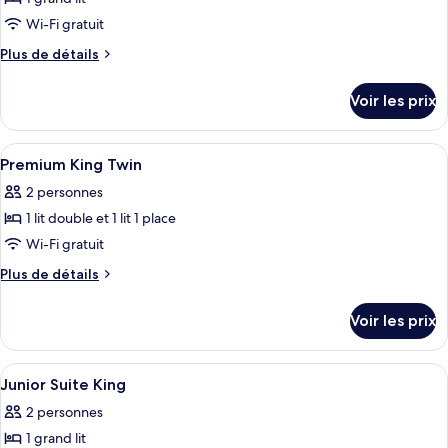
Wi-Fi gratuit
Plus
Plus de détails
de
détails
Voir les prix
sur
le
type
Afficher
Literie hypoallergénique, matelas mé
4
de
Premium King Twin
toutes
chambre
2 personnes
Standard
les
1 lit double et 1 lit 1 place
photos
pour
Wi-Fi gratuit
ce
Plus
Plus de détails
type
de
détails
de
Voir les prix
sur
chambre :
le
Premium
type
Afficher
Une chambre d’hôtel comprenant un lit
7
King
de
Junior Suite King
toutes
chambre
Twin
2 personnes
Premium
les
King
1 grand lit
photos