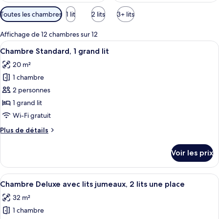
Filtres
Toutes les chambres
1 lit
2 lits
3+ lits
disponibles
pour
Affichage de 12 chambres sur 12
les
Afficher
Une chambre d’hôtel avec une tête de l
5
Chambre Standard, 1 grand lit
chambres
toutes
20 m²
les
1 chambre
photos
pour
2 personnes
ce
1 grand lit
type
Wi-Fi gratuit
de
Plus
Plus de détails
chambre :
de
Chambre
détails
Voir les prix
sur
Standard,
le
1
type
Afficher
Une chambre d’hôtel avec deux lits, u
grand
5
de
Chambre Deluxe avec lits jumeaux, 2 lits une place
toutes
lit
chambre
32 m²
Chambre
les
Standard,
1 chambre
photos
1