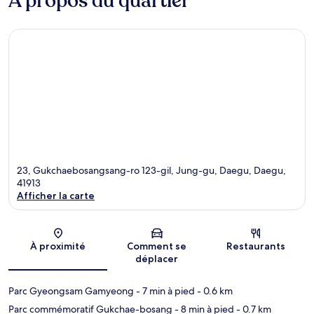
À propos du quartier
23, Gukchaebosangsang-ro 123-gil, Jung-gu, Daegu, Daegu,
41913
Afficher la carte
Carte
À proximité
Comment se
Restaurants
déplacer
Parc Gyeongsam Gamyeong
- 7 min à pied
- 0.6 km
Parc commémoratif Gukchae-bosang
- 8 min à pied
- 0.7 km