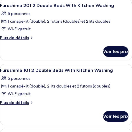
Afficher
Une chambre d’hôtel avec deux lits, un
35
Furushima 201 2 Double Beds With Kitchen Washing
toutes
5 personnes
les
1 canapé-lit (double), 2 futons (doubles) et 2 lits doubles
photos
pour
Wi-Fi gratuit
ce
Plus
Plus de détails
type
de
détails
de
Voir les prix
sur
chambre :
le
Furushima
type
Afficher
Une chambre d’hôtel avec deux lits, un
42
201
de
Furushima 101 2 Double Beds With Kitchen Washing
toutes
chambre
2
5 personnes
Furushima
les
Double
201
1 canapé-lit (double), 2 lits doubles et 2 futons (doubles)
photos
Beds
2
pour
Wi-Fi gratuit
Double
With
ce
Beds
Plus
Plus de détails
Kitchen
With
type
de
Washing
Kitchen
détails
de
Voir les prix
Washing
sur
chambre :
le
Furushima
type
Afficher
Une chambre avec deux lits, un planch