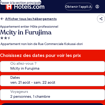
Passer à la section principale
Obtenir l’appli
Afficher tous les hébergements
Appartement entier
·
Hôte professionnel
Mcity in Furujima
Hébergement
2.5 étoiles
Appartement non loin de Rue Commerciale Kokusai-dori
Choisissez des dates pour voir les prix
Où allez-vous ?
Dates
Voyageurs