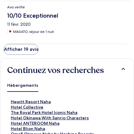
Avis vérifié
10/10 Exceptionnel
11 févr. 2020
MASATO, séjour de 1 nuit
Afficher 19 avis
Continuez vos recherches
Hébergements
L
Hewitt Resort Naha
i
L
Hotel Collective
e
i
L
The Royal Park Hotel Iconic Naha
n
e
i
L
Hotel Okinawa With Sanrio Characters
o
n
e
i
L
Hotel ANTEROOM Naha
u
o
n
e
i
L
Hotel Blion Naha
v
u
o
n
e
i
L