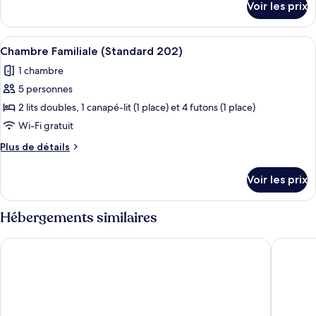
Voir les prix
sur
Chambre
le
Familiale
type
Afficher
Une chambre d’hôtel avec deux lits, u
(Standard
28
de
Chambre Familiale (Standard 202)
toutes
chambre
201)
1 chambre
Chambre
les
Familiale
5 personnes
photos
(Standard
pour
2 lits doubles, 1 canapé-lit (1 place) et 4 futons (1 place)
201)
ce
Wi-Fi gratuit
type
Plus
Plus de détails
de
de
chambre :
détails
Voir les prix
sur
Chambre
le
Familiale
type
Hébergements similaires
(Standard
de
chambre
202)
Victoria Hotel Naha
Mr.KINJ
Chambre
Familiale
(Standard
202)