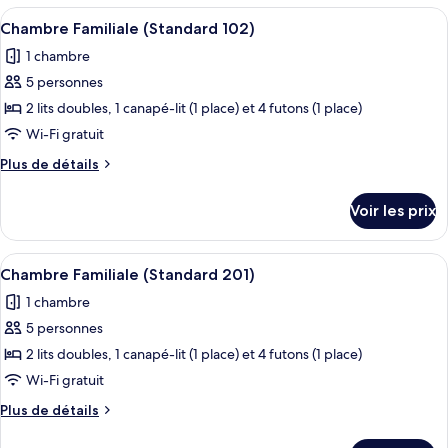
Familiale
type
Afficher
Une chambre avec deux lits, un planch
(Standard
27
de
Chambre Familiale (Standard 102)
toutes
chambre
101)
1 chambre
Chambre
les
Familiale
5 personnes
photos
(Standard
pour
2 lits doubles, 1 canapé-lit (1 place) et 4 futons (1 place)
101)
ce
Wi-Fi gratuit
type
Plus
Plus de détails
de
de
chambre :
détails
Voir les prix
sur
Chambre
le
Familiale
type
Afficher
Une chambre d’hôtel avec deux lits, un
(Standard
29
de
Chambre Familiale (Standard 201)
toutes
chambre
102)
1 chambre
Chambre
les
Familiale
5 personnes
photos
(Standard
pour
2 lits doubles, 1 canapé-lit (1 place) et 4 futons (1 place)
102)
ce
Wi-Fi gratuit
type
Plus
Plus de détails
de
de
chambre :
détails