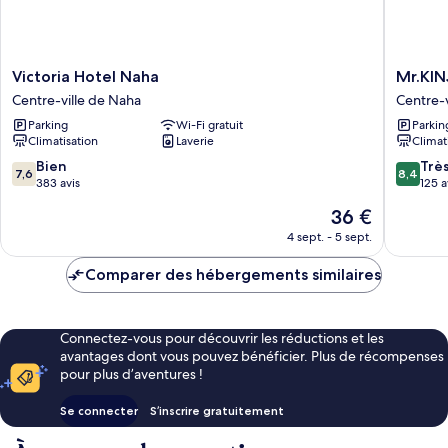
Victoria
Mr.KIN
Victoria Hotel Naha
Mr.KIN
Hotel
in
Centre-ville de Naha
Centre-v
Naha
HAIBIS
Parking
Wi-Fi gratuit
Parkin
Centre-
NISHIM
Climatisation
Laverie
Climat
ville
Centre-
de
ville
7.6
8.4
Bien
Trè
7,6
8,4
Naha
de
sur
sur
383 avis
125 a
Naha
10,
10,
Le
36 €
Bien,
Très
nouveau
383 avis
bien,
4 sept. - 5 sept.
prix
125 avis
est
Comparer des hébergements similaires
de
36 €
Connectez-vous pour découvrir les réductions et les
avantages dont vous pouvez bénéficier. Plus de récompenses
pour plus d’aventures !
Se connecter
S’inscrire gratuitement