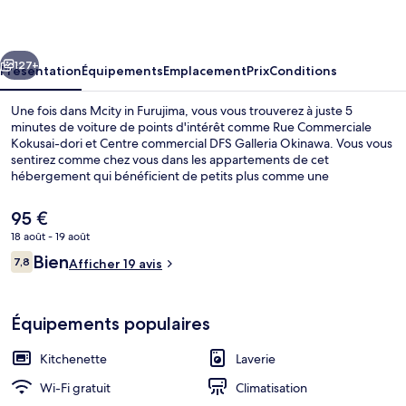
Furujima
cédent
Suivant
127+
Présentation
Équipements
Emplacement
Prix
Conditions
Une fois dans Mcity in Furujima, vous vous trouverez à juste 5
minutes de voiture de points d'intérêt comme Rue Commerciale
Kokusai-dori et Centre commercial DFS Galleria Okinawa. Vous vous
sentirez comme chez vous dans les appartements de cet
hébergement qui bénéficient de petits plus comme une
kitchenette, un lave-linge/sèche-linge, une télévision à écran plat et
des chaussons. L'hébergement se situe à une très courte distance à
Le
95 €
pied des transports publics : Station Furujima se trouve à 4 min et
prix
18 août - 19 août
Station Shiritsubyōin-mae, à 10 min.
actuel
Avis
Bien
Chambre Familiale (Standard 201) | Bu
7,8
est
Afficher 19 avis
7,8 sur 10
voyageurs
de
95 €.
Équipements populaires
Kitchenette
Laverie
Wi-Fi gratuit
Climatisation