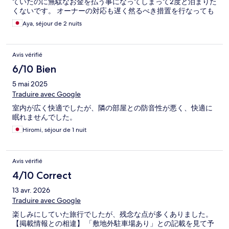
ていたのに無駄なお金を払う事になってしまって2度と泊まりた
くないです。 オーナーの対応も遅く然るべき措置を行なっても
らえず気分を害されました。また、ホコリもすごく非常に不衛
Aya, séjour de 2 nuits
生でした。コンセントも使えずもう最悪です。 布団の毛玉もす
ごく全体的に良くなかったです。
Avis vérifié
6/10 Bien
5 mai 2025
Traduire avec Google
室内が広く快適でしたが、隣の部屋との防音性が悪く、快適に
眠れませんでした。
Hiromi, séjour de 1 nuit
Avis vérifié
4/10 Correct
13 avr. 2026
Traduire avec Google
楽しみにしていた旅行でしたが、残念な点が多くありました。
【掲載情報との相違】 「敷地外駐車場あり」との記載を見て予