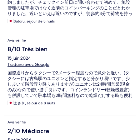
約しましたが、チェックイン前日に問い合わせて初めて、施設
管理の駐車場ではなく近隣のコインパーキングのことだとわか
りました。近いといえば近いのですが、徒歩約3分で荷物を持っ
ての移動は不便でした。天気が良かったのでまだよかったもの
Satoru, séjour de 3 nuits
の、雨の日だったら最悪だったと思います。問い合わせなけれ
ば知ることもできなかった情報で、予約前に正確に明示してほ
しかったです。Netflixも利用不可、カミソリ・スリッパの記載
Avis vérifié
がありましたがどちらも備え付けなし、防音仕様との記載があ
りましたが多少音が気になりました。 【設備・清潔面】 室内時
8/10 Très bien
計は電池切れ、洗濯機の乾燥機能はエラーで使用不可、ワイヤ
15 juin 2024
ーハンガーはコーティングが剥がれた状態、冷凍庫に前の宿泊
者のアイスが残っていました。ベッド側の壁紙は破れており、
Traduire avec Google
トイレ・浴室・室内にカビ臭さがありました。 【対応につい
国際通りからタクシーで2メーター程度なので意外と近い。(タ
て】 クレームに対するスタッフの対応は丁寧でした。 掲載情報
クシーには古島駅のユニオンと指定すると分かり易いです、少
の正確さと、施設の管理・清掃面での改善を強く望みます。
し歩いて階段昇り降りありますが) ユニオンは24時間営業(現金
のみ)なので使い勝手良いです。コインランドリー(乾燥機豊富)
も併設していて駐車場も2時間無料なので乾燥だけする時も便利
です。 レンタカーの方は近くのコインパーキング(アップル)が
まさき, séjour de 8 nuits
使い勝手良いですが、数時間でMAX金額(700円)になるので短時
間止めて…の場合は別のコインパーキングを探した方が良いか
と思います。 夜に飲み食べは数件遅くまで営業しているお店あ
Avis vérifié
りますので便利だと思います。
2/10 Médiocre