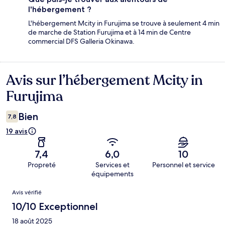
l'hébergement ?
L'hébergement Mcity in Furujima se trouve à seulement 4 min
de marche de Station Furujima et à 14 min de Centre
commercial DFS Galleria Okinawa.
Avis sur l’hébergement Mcity in
Avis
Furujima
Bien
7,8
19 avis
7,4
6,0
10
Propreté
Services et
Personnel et service
équipements
Avis
Avis vérifié
10/10 Exceptionnel
18 août 2025