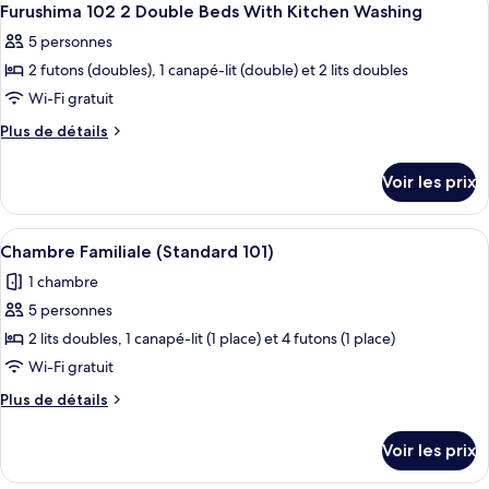
34
101
de
Furushima 102 2 Double Beds With Kitchen Washing
toutes
chambre
2
5 personnes
Furushima
les
Double
101
2 futons (doubles), 1 canapé-lit (double) et 2 lits doubles
photos
Beds
2
pour
Wi-Fi gratuit
Double
With
ce
Beds
Plus
Plus de détails
Kitchen
With
type
de
Washing
Kitchen
détails
de
Voir les prix
Washing
sur
chambre :
le
Furushima
type
Afficher
Une chambre d’hôtel avec deux lits, un
35
102
de
Chambre Familiale (Standard 101)
toutes
chambre
2
1 chambre
Furushima
les
Double
102
5 personnes
photos
Beds
2
pour
2 lits doubles, 1 canapé-lit (1 place) et 4 futons (1 place)
Double
With
ce
Beds
Wi-Fi gratuit
Kitchen
With
type
Washing
Plus
Plus de détails
Kitchen
de
de
Washing
chambre :
détails
Voir les prix
sur
Chambre
le