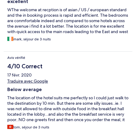
excellent
WThe welcome at recption is of asian / US / european standard
and the in booking process is rapid and efficient. The bedrooms
are conmfortable indeed and compared to some hotels across
the avenue i find it a lot better. The location is for me excellent
with quick access to the main roads leading to the East and west
mortorways, towards Algiers and to the airport.I do recommend
mark, séjour de 3 nuits
the hotel.
Avis vérifié
4/10 Correct
17 févr. 2020
Traduire avec Google
Below average
The location of the hotel suits me perfectly so I could just walk to
the destination by 10 min. But there are some silly issues..ie. I
was not allowed to dine with outside food in the breakfast hall
located in the lobby...and also the the breakfast service is very
poor..NO one greets first and then once you order the meal, it
takes forever...etc. I go to this city 4 or 5 times a year..Once the
tom, séjour de 3 nuits
the Marriott or Residence INN opens for business, I will avoid