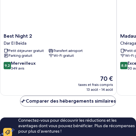
Best
Madaur
Best Night 2
Madaur
Night
Hotel
Dar El Beïda
Chérag
2
-
Petit déjeuner gratuit
Transfert aéroport
Petit 
Dar
Chéraga
Parking gratuit
Wi-Fi gratuit
Wi-Fi 
El
Chéraga
Beïda
9.2
8.8
Merveilleux
Exce
9,2
8,8
sur
sur
349 avis
30 av
10,
10,
Le
70 €
Merveilleux,
Excellen
nouveau
349 avis
30 avis
taxes et frais compris
prix
13 août - 14 août
est
de
Comparer des hébergements similaires
70 €
Connectez-vous pour découvrir les réductions et les
avantages dont vous pouvez bénéficier. Plus de récompenses
pour plus d’aventures !