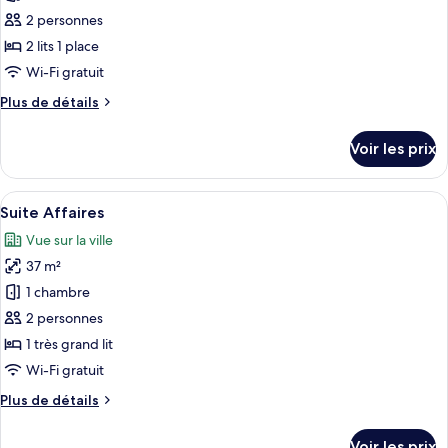
ce
2 personnes
type
2 lits 1 place
de
Wi-Fi gratuit
chambre :
Plus
Plus de détails
Chambre
de
Affaires
détails
Voir les prix
avec
sur
le
lits
type
Afficher
Suite Affaires | Mini-bar avec articles
jumeaux,
5
de
Suite Affaires
toutes
2
chambre
Vue sur la ville
Chambre
les
lits
Affaires
37 m²
photos
une
avec
pour
place
1 chambre
lits
ce
jumeaux,
2 personnes
2
type
1 très grand lit
lits
de
Wi-Fi gratuit
une
chambre :
place
Plus
Plus de détails
Suite
de
Affaires
détails
Voir les prix