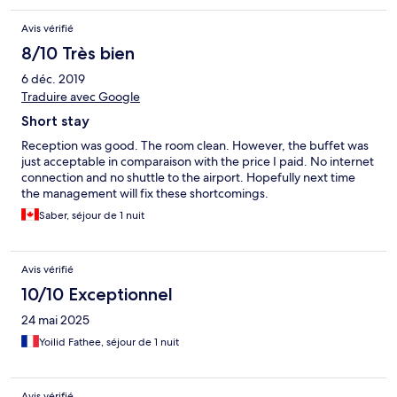
this hotel in any means I can.
Avis vérifié
8/10 Très bien
6 déc. 2019
Traduire avec Google
Short stay
Reception was good. The room clean. However, the buffet was
just acceptable in comparaison with the price I paid. No internet
connection and no shuttle to the airport. Hopefully next time
the management will fix these shortcomings.
Saber, séjour de 1 nuit
Avis vérifié
10/10 Exceptionnel
24 mai 2025
Yoilid Fathee, séjour de 1 nuit
Avis vérifié