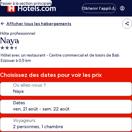
Passer à la section principale
Obtenir l’appli
Afficher tous les hébergements
Hôte professionnel
Naya
Hébergement
3.5 étoiles
Hôtel avec un restaurant - Centre commercial et de loisirs de Bab
Ezzouar à 0,5 km
Choisissez des dates pour voir les prix
Où allez-vous ?
Dates
Voyageurs