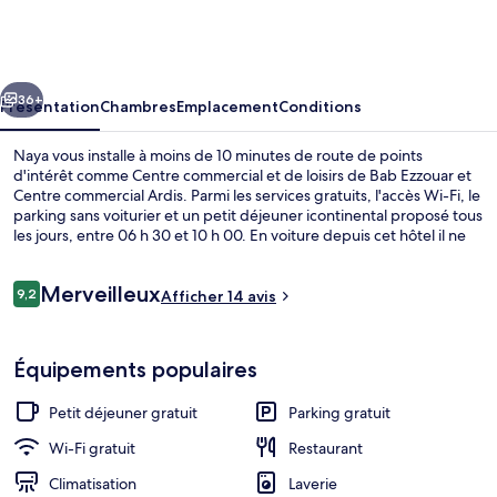
cédent
Suivant
36+
Présentation
Chambres
Emplacement
Conditions
Naya vous installe à moins de 10 minutes de route de points
d'intérêt comme Centre commercial et de loisirs de Bab Ezzouar et
Centre commercial Ardis. Parmi les services gratuits, l'accès Wi-Fi, le
parking sans voiturier et un petit déjeuner icontinental proposé tous
les jours, entre 06 h 30 et 10 h 00. En voiture depuis cet hôtel il ne
vous faudra pas longtemps pour accéder à Jardin d'essai du
Hamma.
Avis
Merveilleux
9,2
Afficher 14 avis
9,2 sur 10
voyageurs
Suite Affaires | Mini-bar avec articles
Équipements populaires
Petit déjeuner gratuit
Parking gratuit
Wi-Fi gratuit
Restaurant
Climatisation
Laverie