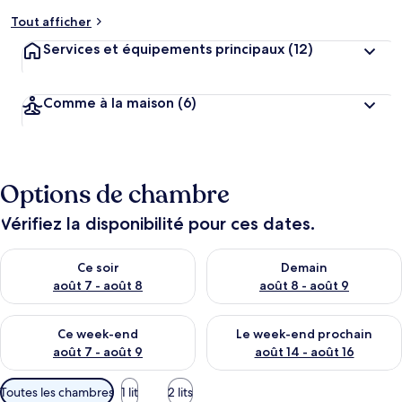
Tout afficher
Services et équipements principaux
(12)
Comme à la maison
(6)
Options de chambre
Vérifiez la disponibilité pour ces dates.
Vérifier la disponibilité pour ce soir août 7 - août 8
Vérifier la disponibilité pour 
Ce soir
Demain
août 7 - août 8
août 8 - août 9
Vérifier la disponibilité pour ce week-end août 7 - août 9
Vérifier la disponibilité pour 
Ce week-end
Le week-end prochain
août 7 - août 9
août 14 - août 16
Filtres
Toutes les chambres
1 lit
2 lits