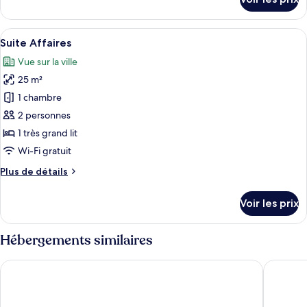
sur
le
type
Afficher
Une chambre d’hôtel avec un grand lit, 
3
de
Suite Affaires
toutes
chambre
Vue sur la ville
Suite
les
Affaires
25 m²
photos
pour
1 chambre
ce
2 personnes
type
1 très grand lit
de
Wi-Fi gratuit
chambre :
Plus
Plus de détails
Suite
de
Affaires
détails
Voir les prix
sur
le
type
Hébergements similaires
de
chambre
Best Night 2
Madaure 
Suite
Affaires