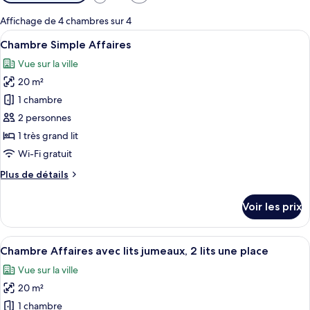
disponibles
pour
Affichage de 4 chambres sur 4
les
Afficher
Une chambre d’hôtel avec un lit, une ch
9
Chambre Simple Affaires
chambres
toutes
Vue sur la ville
les
20 m²
photos
pour
1 chambre
ce
2 personnes
type
1 très grand lit
de
Wi-Fi gratuit
chambre :
Plus
Plus de détails
Chambre
de
Simple
détails
Voir les prix
Affaires
sur
le
type
Afficher
Une chambre d’hôtel avec deux lits, u
2
de
Chambre Affaires avec lits jumeaux, 2 lits une place
toutes
chambre
Vue sur la ville
Chambre
les
Simple
20 m²
photos
Affaires
pour
1 chambre