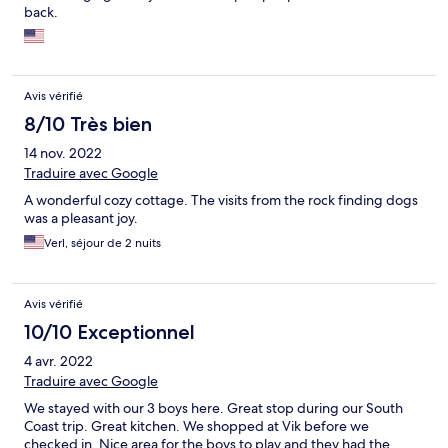
back.
Avis vérifié
8/10 Très bien
14 nov. 2022
Traduire avec Google
A wonderful cozy cottage. The visits from the rock finding dogs
was a pleasant joy.
Verl, séjour de 2 nuits
Avis vérifié
10/10 Exceptionnel
4 avr. 2022
Traduire avec Google
We stayed with our 3 boys here. Great stop during our South
Coast trip. Great kitchen. We shopped at Vik before we
checked in. Nice area for the boys to play and they had the