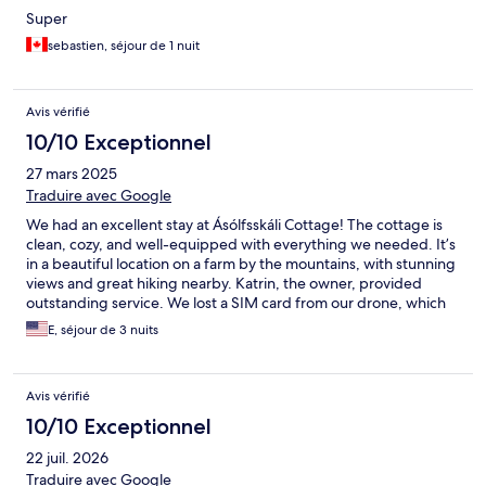
Super
sebastien, séjour de 1 nuit
Avis vérifié
10/10 Exceptionnel
27 mars 2025
Traduire avec Google
We had an excellent stay at Ásólfsskáli Cottage! The cottage is
clean, cozy, and well-equipped with everything we needed. It’s
in a beautiful location on a farm by the mountains, with stunning
views and great hiking nearby. Katrin, the owner, provided
outstanding service. We lost a SIM card from our drone, which
had all our Iceland memories, and she found it in a vacuum bag!
E, séjour de 3 nuits
We’re so grateful for her kindness and extra effort. We would
love to come back and highly recommend this place!
Avis vérifié
10/10 Exceptionnel
22 juil. 2026
Traduire avec Google