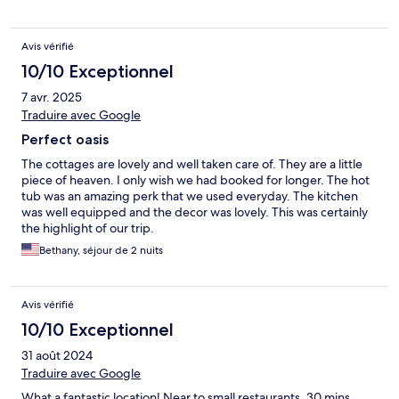
Avis vérifié
10/10 Exceptionnel
7 avr. 2025
Traduire avec Google
Perfect oasis
The cottages are lovely and well taken care of. They are a little
piece of heaven. I only wish we had booked for longer. The hot
tub was an amazing perk that we used everyday. The kitchen
was well equipped and the decor was lovely. This was certainly
the highlight of our trip.
Bethany, séjour de 2 nuits
Avis vérifié
10/10 Exceptionnel
31 août 2024
Traduire avec Google
What a fantastic location! Near to small restaurants, 30 mins