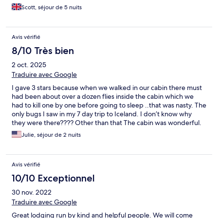
Scott, séjour de 5 nuits
Avis vérifié
8/10 Très bien
2 oct. 2025
Traduire avec Google
I gave 3 stars because when we walked in our cabin there must
had been about over a dozen flies inside the cabin which we
had to kill one by one before going to sleep ..that was nasty. The
only bugs I saw in my 7 day trip to Iceland. I don’t know why
they were there???? Other than that The cabin was wonderful.
Very cozy and modern had everything for us. Heat was amazing.
Julie, séjour de 2 nuits
Bathroom small but very comfortable. Overall a great
experience while in Iceland. The lady at check in is very friendly
she helped us when we had a question. They have beautiful
Avis vérifié
animals and a friendly dog. I enjoyed my stay here.
10/10 Exceptionnel
30 nov. 2022
Traduire avec Google
Great lodging run by kind and helpful people. We will come