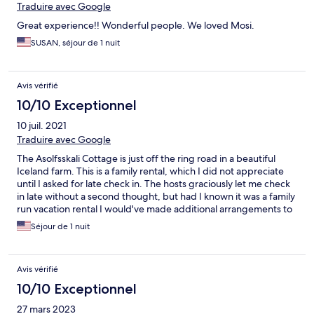
uncomfortable mattress (not really a mattress at all). Having a tall
Traduire avec Google
person in our party of three complicated sleeping. We have
Great experience!! Wonderful people. We loved Mosi.
stayed at smaller rustic cabins with much better bedrooms. The
other double bed is great so if you are a party of two you will be
SUSAN, séjour de 1 nuit
fine.
Avis vérifié
10/10 Exceptionnel
10 juil. 2021
Traduire avec Google
The Asolfsskali Cottage is just off the ring road in a beautiful
Iceland farm. This is a family rental, which I did not appreciate
until I asked for late check in. The hosts graciously let me check
in late without a second thought, but had I known it was a family
run vacation rental I would've made additional arrangements to
show up within the stated check in hours! I stayed in the
Séjour de 1 nuit
summer, there are black out blinds, a kitchen, loft, and two
bedrooms. I was woken by some cows mooing, which I consider
a bonus! I showed up too late to enjoy the hot tub, but I enjoyed
Avis vérifié
reading the cottage book to learn more about its history and the
family. Would love to stay here again in the future.
10/10 Exceptionnel
27 mars 2023