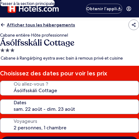
Passer à la section principale
Obtenir l’appli
Afficher tous les hébergements
Cabane entière
·
Hôte professionnel
Ásólfsskáli Cottage
Hébergement
3.0 étoiles
Cabane à Rangárþing eystra avec bain à remous privé et cuisine
Choisissez des dates pour voir les prix
Où allez-vous ?
Dates
Voyageurs