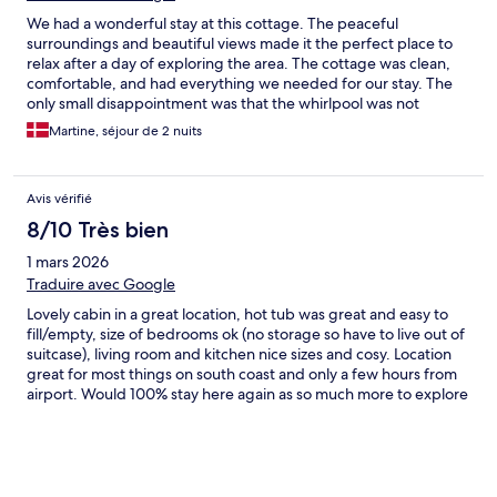
We had a wonderful stay at this cottage. The peaceful
surroundings and beautiful views made it the perfect place to
relax after a day of exploring the area. The cottage was clean,
comfortable, and had everything we needed for our stay. The
only small disappointment was that the whirlpool was not
operational during our visit, but it didn't take away from an
Martine, séjour de 2 nuits
otherwise very enjoyable stay. We would happily stay here again
and would recommend it to anyone looking for a quiet base
surrounded by nature. If you have the time, it's worth visiting
Avis vérifié
the tractor museum on the property. It offers an interesting look
at vintage agricultural machinery and adds a nice extra to the
8/10 Très bien
stay.
1 mars 2026
Traduire avec Google
Lovely cabin in a great location, hot tub was great and easy to
fill/empty, size of bedrooms ok (no storage so have to live out of
suitcase), living room and kitchen nice sizes and cosy. Location
great for most things on south coast and only a few hours from
airport. Would 100% stay here again as so much more to explore
and whole family enjoyed staying at Asolfsskali Cottage