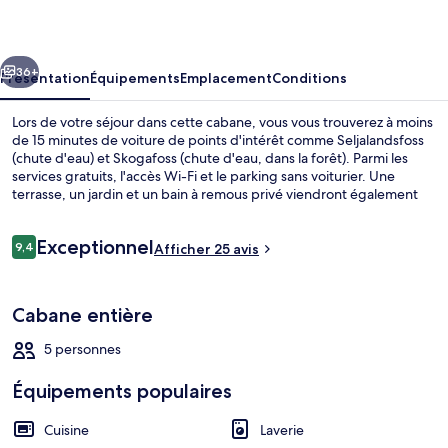
cédent
Suivant
36+
Présentation
Équipements
Emplacement
Conditions
Lors de votre séjour dans cette cabane, vous vous trouverez à moins
de 15 minutes de voiture de points d'intérêt comme Seljalandsfoss
(chute d'eau) et Skogafoss (chute d'eau, dans la forêt). Parmi les
services gratuits, l'accès Wi-Fi et le parking sans voiturier. Une
terrasse, un jardin et un bain à remous privé viendront également
agrémenter votre séjour.
Avis
Exceptionnel
9,4
Afficher 25 avis
9,4 sur 10
voyageurs
Parking gratuit
Cabane entière
5 personnes
Équipements populaires
Cuisine
Laverie