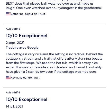
BEST dogs that played ball, watched over us and made us
laugh! One even watched over our youngest in the geothermal
hot tub at the cottage. Great spot! We would stay again. Very
Catherine, séjour de 1 nuit
nice hosts!
Avis vérifié
10/10 Exceptionnel
2 sept. 2021
Traduire avec Google
The cottage is very nice and the setting is incredible. Behind the
cottage is a stream and a trail that offers utterly stunning beauty
from the first steps. We used the hot tub, which is a very nice
extra. This was our favorite stay in Iceland and I would probably
have given a 5 star review even if the cottage was mediocre
because the area and the property / surroundings warrant it.
Kevin, séjour de 1 nuit
But the cottage is very well appointed if you want to cook
dinner and stay in. It's excellent overall. We went to Anna's
restaurant next door and had world class lamb chops. I would
Avis vérifié
highly recommend this cottage. A small area of improvement
would be better beds. In our cottage there was no queen as
10/10 Exceptionnel
listed. We found one room with a double and one with a double
14 juil. 2021
under a bunk. I can say the double below the bunk is a very