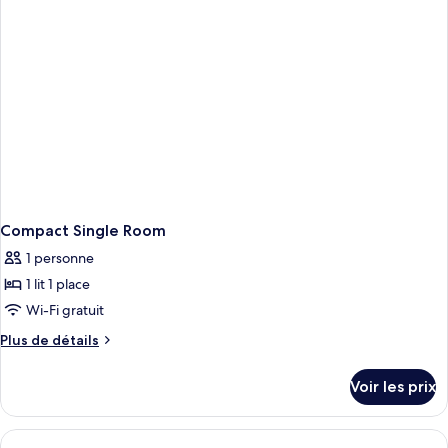
1
Suite
lit
Junior,
double
1
lit
double
Compact Single Room
1 personne
1 lit 1 place
Wi-Fi gratuit
Plus
Plus de détails
de
détails
Voir les prix
sur
le
type
de