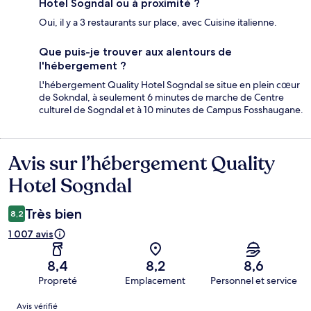
Hotel Sogndal ou à proximité ?
Oui, il y a 3 restaurants sur place, avec Cuisine italienne.
Que puis-je trouver aux alentours de
l'hébergement ?
L'hébergement Quality Hotel Sogndal se situe en plein cœur
de Sokndal, à seulement 6 minutes de marche de Centre
culturel de Sogndal et à 10 minutes de Campus Fosshaugane.
Avis sur l’hébergement Quality
Avis
Hotel Sogndal
Très bien
8,2
1 007 avis
8,4
8,2
8,6
Propreté
Emplacement
Personnel et service
Avis
Avis vérifié