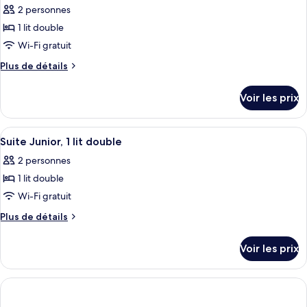
Familiale,
2 personnes
photos
plusieurs
pour
1 lit double
lits,
ce
non-
Wi-Fi gratuit
fumeurs
type
Plus
Plus de détails
de
de
chambre :
détails
Voir les prix
sur
Suite,
le
non-
type
Afficher
Une chambre d’hôtel moderne dotée d’un
fumeurs
8
de
Suite Junior, 1 lit double
toutes
chambre
2 personnes
Suite,
les
non-
1 lit double
photos
fumeurs
pour
Wi-Fi gratuit
ce
Plus
Plus de détails
type
de
détails
de
Voir les prix
sur
chambre :
le
Suite
type
Junior,
de
chambre