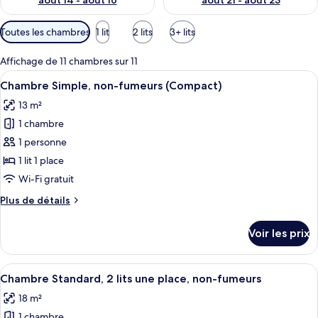
août 14 - août 16
août 21 - août 23
Filtres
Toutes les chambres
1 lit
2 lits
3+ lits
disponibles
pour
Affichage de 11 chambres sur 11
les
Afficher
Chambre Simple, non-fumeurs (Compact
4
Chambre Simple, non-fumeurs (Compact)
chambres
toutes
13 m²
les
1 chambre
photos
pour
1 personne
ce
1 lit 1 place
type
Wi-Fi gratuit
de
Plus
Plus de détails
chambre :
de
Chambre
détails
Voir les prix
sur
Simple,
le
non-
type
Afficher
Une chambre d’hôtel avec un grand lit, 
fumeurs
12
de
Chambre Standard, 2 lits une place, non-fumeurs
toutes
(Compact)
chambre
18 m²
Chambre
les
Simple,
1 chambre