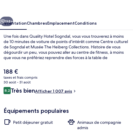
Sogndal
cédent
Suivant
198+
Présentation
Chambres
Emplacement
Conditions
Une fois dans Quality Hotel Sogndal, vous vous trouverez à moins
de 10 minutes de voiture de points d'intérêt comme Centre culturel
de Sogndal et Musée The Heiberg Collections. Histoire de vous
dégourdir un peu, vous pouvez aller au centre de fitness, à moins
que vous ne préfériez reprendre des forces à la table de
l'établissement Eppel Bar og Restaurant, qui est l'un des 3
restaurants du lieu et est ouvert à l'heure du petit déjeuner et du
Le
188 €
dîner. Au menu des petits plus offerts sur place, on trouve un bar /
prix
taxes et frais compris
salon, une terrasse et un jardin. Sympa non ?
actuel
30 août - 31 août
Bar lounge
est
Avis
Très bien
8,2
Afficher 1 007 avis
de
8,2 sur 10
voyageurs
188 €.
Équipements populaires
Petit déjeuner gratuit
Animaux de compagnie
admis