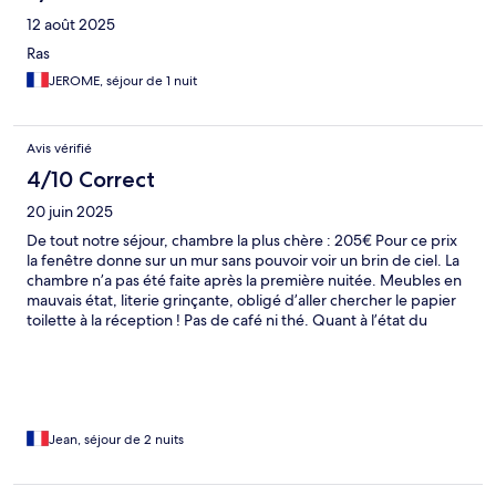
12 août 2025
Ras
JEROME, séjour de 1 nuit
Avis vérifié
4/10 Correct
20 juin 2025
De tout notre séjour, chambre la plus chère : 205€ Pour ce prix
la fenêtre donne sur un mur sans pouvoir voir un brin de ciel. La
chambre n’a pas été faite après la première nuitée. Meubles en
mauvais état, literie grinçante, obligé d’aller chercher le papier
toilette à la réception ! Pas de café ni thé. Quant à l’état du
réfrigérateur, honte à cet hôtelier de le laisser en cet état. Point
positif un parking gratuit Ci joint deux photos
Jean, séjour de 2 nuits