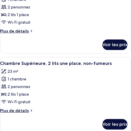
photos
non-
pour
2 personnes
fumeurs
ce
(Compact)
2 lits 1 place
type
Wi-Fi gratuit
de
Plus
Plus de détails
chambre :
de
Chambre
détails
Voir les prix
sur
Standard,
le
2
type
Afficher
Une chambre d’hôtel moderne, dotée d’
lits
12
de
Chambre Supérieure, 2 lits une place, non-fumeurs
toutes
une
chambre
23 m²
Chambre
les
place,
Standard,
1 chambre
photos
non-
2
pour
2 personnes
fumeurs
lits
ce
une
2 lits 1 place
place,
type
Wi-Fi gratuit
non-
de
fumeurs
Plus
Plus de détails
chambre :
de
Chambre
détails
Voir les prix
sur
Supérieure,