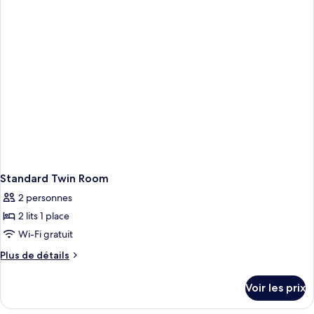
chambre
Compact
Single
Room
Standard Twin Room
2 personnes
2 lits 1 place
Wi-Fi gratuit
Plus
Plus de détails
de
détails
Voir les prix
sur
le