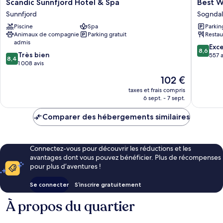
Scandic
Best
Scandic Sunnfjord Hotel & Spa
Best W
Sunnfjord
Western
Sunnfjord
Sogndal
Hotel
Laegrei
Piscine
Spa
Parkin
&
Hotell
Animaux de compagnie
Parking gratuit
Restau
Spa
Sogndal
admis
Sunnfjord
8.6
Exce
8,6
8.4
Très bien
sur
557 a
8,4
sur
1 008 avis
10,
10,
Excellen
Le
102 €
Très
557 avis
nouveau
bien,
taxes et frais compris
prix
6 sept. - 7 sept.
1 008 avis
est
de
Comparer des hébergements similaires
102 €
Connectez-vous pour découvrir les réductions et les
avantages dont vous pouvez bénéficier. Plus de récompenses
pour plus d’aventures !
Se connecter
S’inscrire gratuitement
À propos du quartier