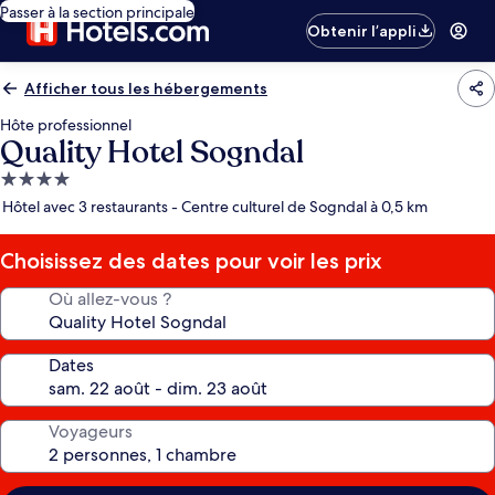
Passer à la section principale
Obtenir l’appli
Afficher tous les hébergements
Hôte professionnel
Quality Hotel Sogndal
Hébergement
4.0 étoiles
Hôtel avec 3 restaurants - Centre culturel de Sogndal à 0,5 km
Choisissez des dates pour voir les prix
Où allez-vous ?
Dates
Voyageurs