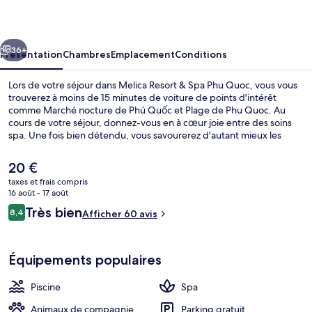
&
Spa
cédent
Suivant
Phu
36+
Présentation
Chambres
Emplacement
Conditions
Quoc
Lors de votre séjour dans Melica Resort & Spa Phu Quoc, vous vous
trouverez à moins de 15 minutes de voiture de points d'intérêt
comme Marché nocture de Phú Quốc et Plage de Phu Quoc. Au
cours de votre séjour, donnez-vous en à cœur joie entre des soins
spa. Une fois bien détendu, vous savourerez d'autant mieux les
délices qui vous attendent au restaurant. Parmi les autres petits
avantages de cet hébergement figurent une piscine extérieure, un
Le
20 €
bar en bord de piscine et une terrasse.
prix
taxes et frais compris
actuel
16 août - 17 août
Piscine extérieure, parasols de plage
est
Avis
Très bien
8,4
Afficher 60 avis
de
8,4 sur 10
voyageurs
20 €.
Équipements populaires
Piscine
Spa
Animaux de compagnie
Parking gratuit