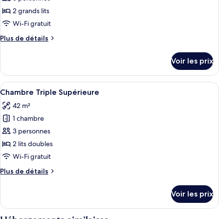
type
2 grands lits
de
Wi-Fi gratuit
chambre :
Plus
Plus de détails
Chambre
de
Triple
détails
Voir les prix
Standard
sur
le
type
Afficher
Une chambre d’hôtel avec deux lits, u
5
de
Chambre Triple Supérieure
toutes
chambre
42 m²
Chambre
les
Triple
1 chambre
photos
Standard
pour
3 personnes
ce
2 lits doubles
type
Wi-Fi gratuit
de
Plus
Plus de détails
chambre :
de
Chambre
détails
Voir les prix
sur
Triple
le
Supérieure
type