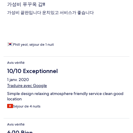
가성비 푸꾸옥 갑!!
가성비 끝판입니다 운치있고 서비스가 좋습니다
Phill yeol, séjour de 1 nuit
Avis vérifié
10/10 Exceptionnel
1 janv. 2020
Traduire avec Google
Simple design relaxing atmosphere friendly service clean good
location
Séjour de 4 nuits
Avis vérifié
6/10 Bien