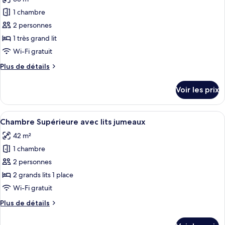
Chambre
les
Double
1 chambre
photos
Standard
pour
2 personnes
ce
1 très grand lit
type
Wi-Fi gratuit
de
Plus
Plus de détails
chambre :
de
Chambre
détails
Voir les prix
sur
Double
le
Supérieure
type
Afficher
Une chambre d’hôtel avec deux lits, un
7
de
Chambre Supérieure avec lits jumeaux
toutes
chambre
42 m²
Chambre
les
Double
1 chambre
photos
Supérieure
pour
2 personnes
ce
2 grands lits 1 place
type
Wi-Fi gratuit
de
Plus
Plus de détails
chambre :
de
Chambre
détails