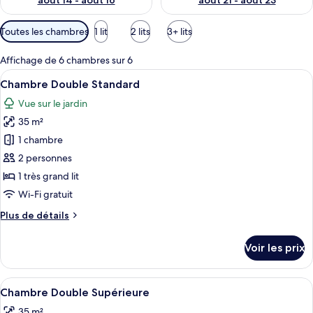
août 14 - août 16
août 21 - août 23
Filtres
Toutes les chambres
1 lit
2 lits
3+ lits
disponibles
pour
Affichage de 6 chambres sur 6
les
Afficher
Une chambre d’hôtel dotée d’un grand li
8
Chambre Double Standard
chambres
toutes
Vue sur le jardin
les
35 m²
photos
pour
1 chambre
ce
2 personnes
type
1 très grand lit
de
Wi-Fi gratuit
chambre :
Plus
Plus de détails
Chambre
de
Double
détails
Voir les prix
Standard
sur
le
type
Afficher
Une chambre d’hôtel avec un lit, un bu
8
de
Chambre Double Supérieure
toutes
chambre
35 m²