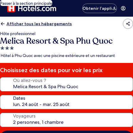
Passer à la section principale
Obtenir l’appli
Afficher tous les hébergements
Hôte professionnel
Melica Resort & Spa Phu Quoc
Hébergement
3.0 étoiles
Hôtel à Phu Quoc avec une piscine extérieure et un restaurant
Choisissez des dates pour voir les prix
Où allez-vous ?
Dates
Voyageurs