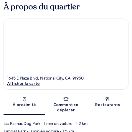
À propos du quartier
1645 E Plaza Blvd, National City, CA, 91950
Afficher la carte
Carte
À proximité
Comment se
Restaurants
déplacer
Las Palmas Dog Park
- 1 min en voiture
- 1.2 km
Kimball Park
- 3 min en voiture
- 1.5 km