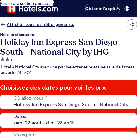
Passer à la section principale
Obtenir l’appli
Afficher tous les hébergements
Hôte professionnel
Holiday Inn Express San Diego
South - National City by IHG
Hébergement
2.5 étoiles
Hôtel à National City avec une piscine extérieure et une salle de fitness
ouverte 24 h/24
Choisissez des dates pour voir les prix
Où allez-vous ?
Dates
Voyageurs