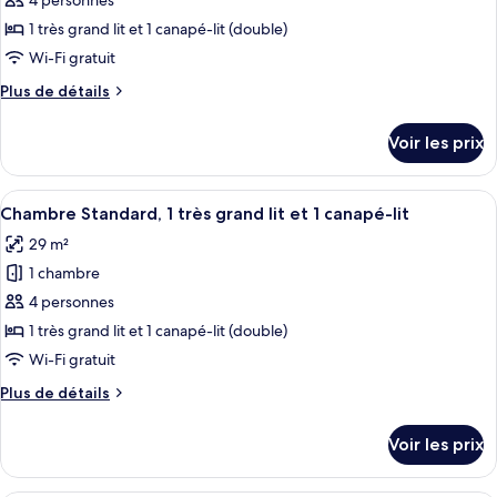
pour
4 personnes
très
ce
grand
1 très grand lit et 1 canapé-lit (double)
lit
type
Wi-Fi gratuit
de
Plus
Plus de détails
chambre :
de
Chambre
détails
Voir les prix
sur
Standard,
le
1
type
Afficher
Coffres-forts dans les chambres, bure
très
7
de
Chambre Standard, 1 très grand lit et 1 canapé-lit
toutes
grand
chambre
29 m²
Chambre
les
lit
Standard,
1 chambre
photos
et
1
pour
4 personnes
1
très
ce
grand
canapé-
1 très grand lit et 1 canapé-lit (double)
lit
type
lit
Wi-Fi gratuit
et
de
1
Plus
Plus de détails
chambre :
canapé-
de
Chambre
lit
détails
Voir les prix
sur
Standard,
le
1
type