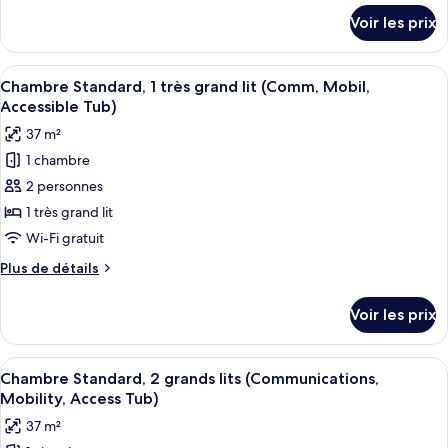
Chambre
détails
Voir les prix
sur
Standard,
le
2
type
Afficher
Coffres-forts dans les chambres, bure
grands
7
de
Chambre Standard, 1 très grand lit (Comm, Mobil,
toutes
lits
chambre
Accessible Tub)
Chambre
les
37 m²
Standard,
photos
2
1 chambre
pour
grands
2 personnes
ce
lits
type
1 très grand lit
de
Wi-Fi gratuit
chambre :
Plus
Plus de détails
Chambre
de
Standard,
détails
Voir les prix
sur
1
le
très
type
Afficher
Une chambre d’hôtel avec deux lits, un
grand
8
de
Chambre Standard, 2 grands lits (Communications,
toutes
chambre
lit
Mobility, Access Tub)
Chambre
les
(Comm,
37 m²
Standard,
photos
Mobil,
1