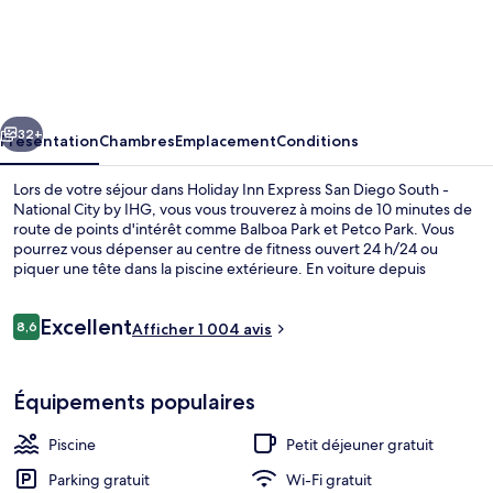
Holiday
Inn
Express
San
cédent
Suivant
Diego
32+
Présentation
Chambres
Emplacement
Conditions
South
Lors de votre séjour dans Holiday Inn Express San Diego South -
-
National City by IHG, vous vous trouverez à moins de 10 minutes de
route de points d'intérêt comme Balboa Park et Petco Park. Vous
National
pourrez vous dépenser au centre de fitness ouvert 24 h/24 ou
City
piquer une tête dans la piscine extérieure. En voiture depuis
l'hébergement, vous aurez également vite rejoint des sites comme
by
San Diego Convention Center (centre de congrès) et Port de San
Avis
Excellent
IHG
Diego. Le personnel attentionné et le petit déjeuner remportent un
8,6
Afficher 1 004 avis
8,6 sur 10
voyageurs
vif succès auprès des autres voyageurs.
Coin salon dans le hall
Équipements populaires
Piscine
Petit déjeuner gratuit
Parking gratuit
Wi-Fi gratuit