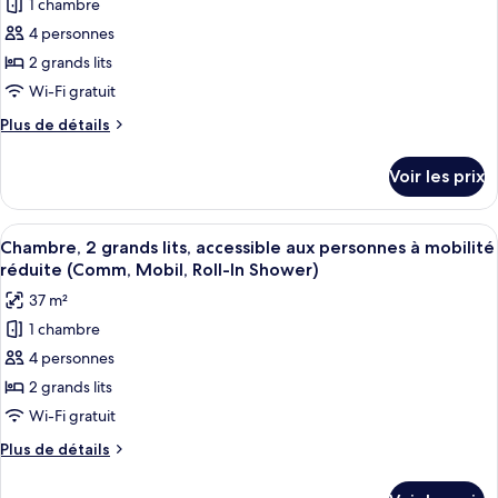
1 chambre
pour
Accessible
très
4 personnes
ce
grand
Tub)
lit
type
2 grands lits
(Comm,
de
Wi-Fi gratuit
Mobil,
chambre :
Accessible
Plus
Plus de détails
Chambre
Tub)
de
Standard,
détails
Voir les prix
sur
2
le
grands
type
Afficher
Une chambre d’hôtel avec deux lits, un
lits
8
de
Chambre, 2 grands lits, accessible aux personnes à mobilité
toutes
chambre
(Communications,
réduite (Comm, Mobil, Roll-In Shower)
Chambre
les
Mobility,
37 m²
Standard,
photos
Access
2
1 chambre
pour
Tub)
grands
4 personnes
ce
lits
(Communications,
type
2 grands lits
Mobility,
de
Wi-Fi gratuit
Access
chambre :
Tub)
Plus
Plus de détails
Chambre,
de
2
détails