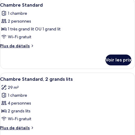
Afficher
Une chambre d’hôtel avec deux lits, un
très
10
de
Chambre Standard
toutes
grand
chambre
1 chambre
Chambre
les
lit
Standard,
2 personnes
photos
et
1
pour
1 très grand lit OU 1 grand lit
1
très
ce
grand
canapé-
Wi-Fi gratuit
lit
type
lit
Plus
Plus de détails
et
de
de
1
chambre :
détails
canapé-
Voir les prix
sur
Chambre
lit
le
Standard
type
Afficher
Une chambre d’hôtel avec deux lits, un
8
de
Chambre Standard, 2 grands lits
toutes
chambre
29 m²
Chambre
les
Standard
1 chambre
photos
pour
4 personnes
ce
2 grands lits
type
Wi-Fi gratuit
de
Plus
Plus de détails
chambre :
de