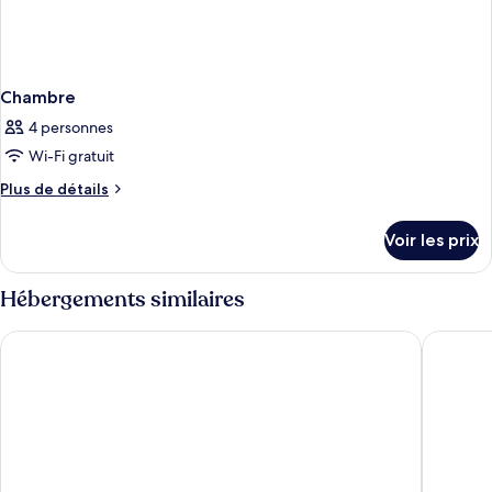
Chambre
4 personnes
Wi-Fi gratuit
Plus
Plus de détails
de
détails
Voir les prix
sur
le
type
Hébergements similaires
de
chambre
Holiday Inn Express San Diego South - Chula Vista by IHG
Best Wes
Chambre