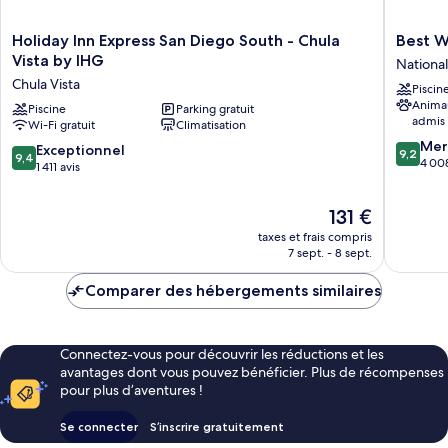
Holiday
Best
Holiday Inn Express San Diego South - Chula
Best W
Inn
Western
Vista by IHG
National
Express
Plus
Chula Vista
Piscin
San
Marina
Anima
Diego
Piscine
Parking gratuit
Gatewa
admis
Wi-Fi gratuit
Climatisation
South
Hotel
9.2
-
National
Mer
9.4
Exceptionnel
9,2
9,4
sur
Chula
City
4 008
sur
1 411 avis
10,
Vista
10,
Merveill
by
Exceptionnel,
Le
131 €
4 008 av
IHG
1 411 avis
nouveau
Chula
taxes et frais compris
prix
Vista
7 sept. - 8 sept.
est
de
Comparer des hébergements similaires
131 €
Connectez-vous pour découvrir les réductions et les
avantages dont vous pouvez bénéficier. Plus de récompenses
pour plus d’aventures !
Se connecter
S’inscrire gratuitement