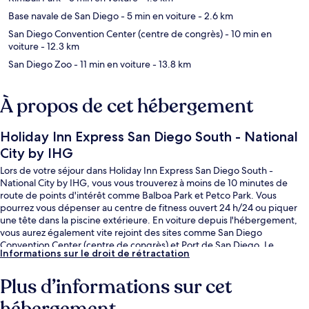
Base navale de San Diego
- 5 min en voiture
- 2.6 km
San Diego Convention Center (centre de congrès)
- 10 min en
voiture
- 12.3 km
San Diego Zoo
- 11 min en voiture
- 13.8 km
À propos de cet hébergement
Holiday Inn Express San Diego South - National
City by IHG
Lors de votre séjour dans Holiday Inn Express San Diego South -
National City by IHG, vous vous trouverez à moins de 10 minutes de
route de points d'intérêt comme Balboa Park et Petco Park. Vous
pourrez vous dépenser au centre de fitness ouvert 24 h/24 ou piquer
une tête dans la piscine extérieure. En voiture depuis l'hébergement,
vous aurez également vite rejoint des sites comme San Diego
Convention Center (centre de congrès) et Port de San Diego. Le
Informations sur le droit de rétractation
personnel attentionné et le petit déjeuner remportent un vif succès
auprès des autres voyageurs.
Plus d’informations sur cet