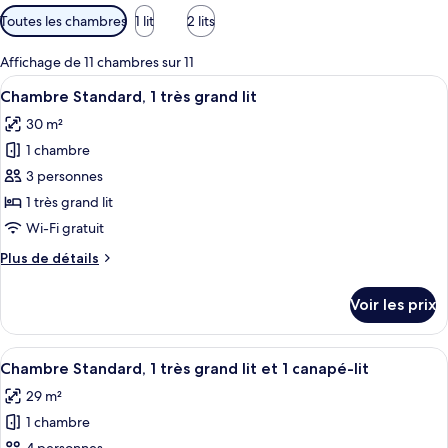
Filtres
Toutes les chambres
1 lit
2 lits
disponibles
pour
Affichage de 11 chambres sur 11
les
Afficher
Coffres-forts dans les chambres, bure
7
Chambre Standard, 1 très grand lit
chambres
toutes
30 m²
les
1 chambre
photos
pour
3 personnes
ce
1 très grand lit
type
Wi-Fi gratuit
de
Plus
Plus de détails
chambre :
de
Chambre
détails
Voir les prix
sur
Standard,
le
1
type
Afficher
Coffres-forts dans les chambres, bure
très
7
de
Chambre Standard, 1 très grand lit et 1 canapé-lit
toutes
grand
chambre
29 m²
Chambre
les
lit
Standard,
1 chambre
photos
1