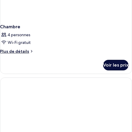
Chambre
4 personnes
Wi-Fi gratuit
Plus
Plus de détails
de
détails
Voir les prix
sur
le
type
de
chambre
Chambre