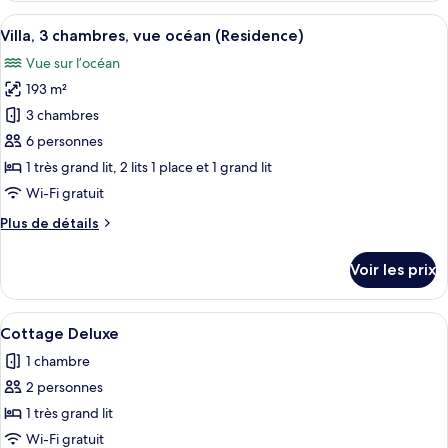
chambres,
type
Afficher
Un espace extérieur abrité, aménagé av
en
10
de
Villa, 3 chambres, vue océan (Residence)
toutes
front
chambre
Vue sur l’océan
Chambre,
les
de
4
193 m²
photos
plage
chambres,
pour
3 chambres
(Collection)
en
ce
front
6 personnes
de
type
1 très grand lit, 2 lits 1 place et 1 grand lit
plage
de
Wi-Fi gratuit
(Collection)
chambre :
Plus
Plus de détails
Villa,
de
3
détails
Voir les prix
chambres,
sur
le
vue
type
Afficher
Un espace piscine agrémenté d’un paras
océan
7
de
Cottage Deluxe
toutes
(Residence)
chambre
1 chambre
Villa,
les
3
2 personnes
photos
chambres,
pour
1 très grand lit
vue
ce
océan
Wi-Fi gratuit