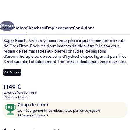
Beach,
A
Viceroy
cédent
Suivant
Resort
274+
Présentation
Chambres
Emplacement
Conditions
Sugar Beach, A Viceroy Resort vous place à juste 5 minutes de route
de Gros Piton. Envie de doux instants de bien-être ? Le spa vous
régale de ses massages aux pierres chaudes, de ses soins
d'aromathérapie ou de ses soins d'hydrothérapie. Figurant parmi les
3 restaurants, l'établissement The Terrace Restaurant vous ouvre ses
portes pour vous servir le petit déjeuner. Ce complexe touristique
de luxe abrite en outre 2 bars de plage, une piscine extérieure et un
VIP Access
centre de remise en forme. Les autres voyageurs sont enchantés
par le personnel attentionné et la présentation générale.
Le
1 149 €
Chambre, 4 chambres, en front de plage
prix
taxes et frais compris
actuel
16 août - 17 août
est
Avis
9,6
Coup de cœur
de
voyageurs
L
sur
Les hébergements les mieux notés par les voyageurs
1 149 €.
e
Afficher 651 avis
10,
s
Coup
de