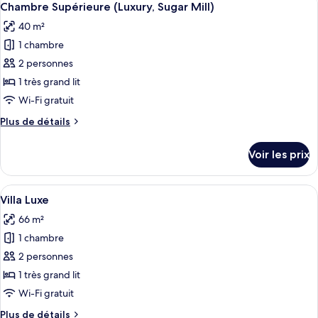
3
de
Chambre Supérieure (Luxury, Sugar Mill)
toutes
chambre
40 m²
Villa
les
Majestueuse
1 chambre
photos
(Luxury)
pour
2 personnes
ce
1 très grand lit
type
Wi-Fi gratuit
de
Plus
Plus de détails
chambre :
de
Chambre
détails
Voir les prix
sur
Supérieure
le
(Luxury,
type
Afficher
Un lit à baldaquin blanc, avec une ta
Sugar
5
de
Villa Luxe
toutes
Mill)
chambre
66 m²
Chambre
les
Supérieure
1 chambre
photos
(Luxury,
pour
2 personnes
Sugar
ce
Mill)
1 très grand lit
type
Wi-Fi gratuit
de
Plus
Plus de détails