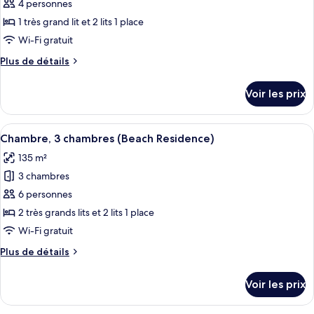
ce
(Luxury)
4 personnes
type
1 très grand lit et 2 lits 1 place
de
Wi-Fi gratuit
chambre :
Plus
Plus de détails
Villa,
de
2
détails
Voir les prix
chambres,
sur
le
vue
type
Afficher
Une chambre avec un grand lit, des tab
océan
10
de
Chambre, 3 chambres (Beach Residence)
toutes
(Residence)
chambre
135 m²
Villa,
les
2
3 chambres
photos
chambres,
pour
6 personnes
vue
ce
océan
2 très grands lits et 2 lits 1 place
(Residence)
type
Wi-Fi gratuit
de
Plus
Plus de détails
chambre :
de
Chambre,
détails
Voir les prix
sur
3
le
chambres
type