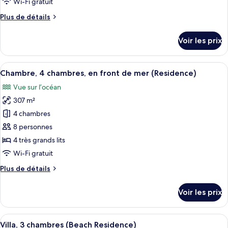
Wi-Fi gratuit
mer
de
(Residence)
Plus
Plus de détails
chambre :
de
Chambre,
détails
Voir les prix
sur
4
le
chambres
type
Afficher
Un salon spacieux doté d’une grande f
(Beach
13
de
Chambre, 4 chambres, en front de mer (Residence)
toutes
Residence)
chambre
Vue sur l’océan
Chambre,
les
4
307 m²
photos
chambres
pour
4 chambres
(Beach
ce
Residence)
8 personnes
type
4 très grands lits
de
Wi-Fi gratuit
chambre :
Plus
Plus de détails
Chambre,
de
4
détails
Voir les prix
chambres,
sur
le
en
type
Afficher
Une piscine avec une vue imprenable s
front
10
de
Villa, 3 chambres (Beach Residence)