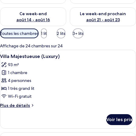
Vérifier la disponibilité pour ce week-end août 14 - août 16
Vérifier la disponibilité pour
Ce week-end
Le week-end prochain
août 14 - août 16
août 21 - août 23
Filtres
Toutes les chambres
1 lit
2 lits
3+ lits
disponibles
pour
Affichage de 24 chambres sur 24
les
Afficher
Une chambre à coucher décorée dans de
6
Villa Majestueuse (Luxury)
chambres
toutes
93 m²
les
1 chambre
photos
pour
4 personnes
ce
1 très grand lit
type
Wi-Fi gratuit
de
Plus
Plus de détails
chambre :
de
Villa
détails
Voir les prix
sur
Majestueuse
le
(Luxury)
type
Afficher
Un espace extérieur abrité, aménagé av