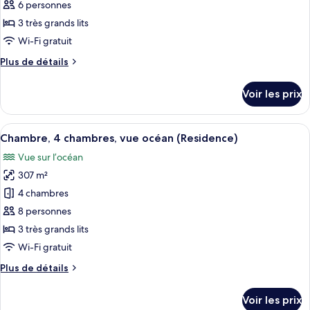
ce
océan
6 personnes
(Residence)
type
3 très grands lits
de
Wi-Fi gratuit
chambre :
Plus
Plus de détails
Chambre,
de
3
détails
Voir les prix
chambres,
sur
le
vue
type
Afficher
Un complexe hôtelier doté d’une pisci
océan
13
de
Chambre, 4 chambres, vue océan (Residence)
toutes
(Residence)
chambre
Vue sur l’océan
Chambre,
les
3
307 m²
photos
chambres,
pour
4 chambres
vue
ce
océan
8 personnes
(Residence)
type
3 très grands lits
de
Wi-Fi gratuit
chambre :
Plus
Plus de détails
Chambre,
de
4
détails
Voir les prix
chambres,
sur