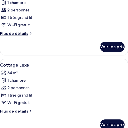
pour
1 chambre
ce
2 personnes
type
1 très grand lit
de
Wi-Fi gratuit
chambre :
Plus
Plus de détails
Bungalow
de
Luxe,
détails
Voir les prix
en
sur
le
front
type
Afficher
Une chambre spacieuse avec un grand l
de
6
de
Cottage Luxe
toutes
plage
chambre
64 m²
Bungalow
les
Luxe,
1 chambre
photos
en
pour
2 personnes
front
ce
de
1 très grand lit
plage
type
Wi-Fi gratuit
de
Plus
Plus de détails
chambre :
de
Cottage
détails
Voir les prix
sur
Luxe