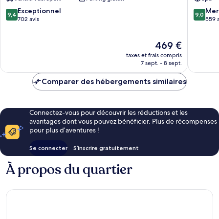
Chocolat
Soufrièr
Soufrière
9.4
9.0
Exceptionnel
Mer
9,4
9,0
sur
sur
702 avis
559 a
10,
10,
Exceptionnel,
Merveill
Le
469 €
702 avis
559 avis
nouveau
taxes et frais compris
prix
7 sept. - 8 sept.
est
de
Comparer des hébergements similaires
469 €
Connectez-vous pour découvrir les réductions et les
avantages dont vous pouvez bénéficier. Plus de récompenses
pour plus d’aventures !
Se connecter
S’inscrire gratuitement
À propos du quartier