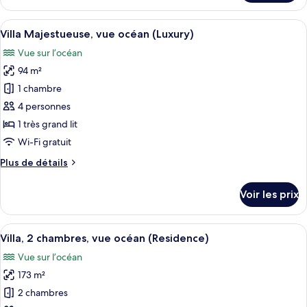
le
vue
type
Afficher
Un dressing avec des étagères blanches
océan
6
de
Villa Majestueuse, vue océan (Luxury)
toutes
(Residence)
chambre
Vue sur l’océan
Chambre,
les
4
94 m²
photos
chambres,
pour
1 chambre
vue
ce
océan
4 personnes
(Residence)
type
1 très grand lit
de
Wi-Fi gratuit
chambre :
Plus
Plus de détails
Villa
de
Majestueuse,
détails
Voir les prix
vue
sur
le
océan
type
Afficher
Un espace aménagé au bord de la piscin
(Luxury)
8
de
Villa, 2 chambres, vue océan (Residence)
toutes
chambre
Vue sur l’océan
Villa
les
Majestueuse,
173 m²
photos
vue
pour
2 chambres
océan