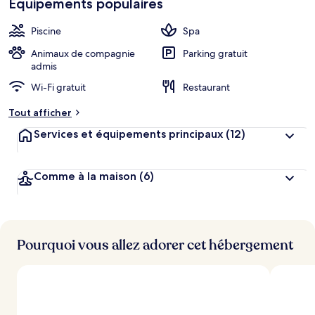
Équipements populaires
h
cœur
é
b
Piscine
Spa
e
r
Animaux de compagnie
Parking gratuit
g
admis
e
Wi-Fi gratuit
Restaurant
m
e
Tout afficher
n
t
Services et équipements principaux
(12)
s
l
Comme à la maison
(6)
e
s
m
i
Pourquoi vous allez adorer cet hébergement
e
u
x
n
o