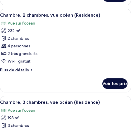
le
type
Afficher
Une chambre à coucher avec un grand l
11
de
Chambre, 2 chambres, vue océan (Residence)
toutes
chambre
Vue sur l’océan
Cottage
les
Luxe
232 m²
photos
pour
2 chambres
ce
4 personnes
type
2 très grands lits
de
Wi-Fi gratuit
chambre :
Plus
Plus de détails
Chambre,
de
2
détails
Voir les prix
chambres,
sur
le
vue
type
Afficher
Un espace extérieur aménagé, abrité e
océan
9
de
Chambre, 3 chambres, vue océan (Residence)
toutes
(Residence)
chambre
Vue sur l’océan
Chambre,
les
2
193 m²
photos
chambres,
pour
3 chambres
vue