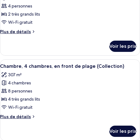
chambre,
pour
4 personnes
vue
ce
océan
2 très grands lits
(Residence)
type
Wi-Fi gratuit
de
Plus
Plus de détails
chambre :
de
Bungalow
détails
Voir les prix
sur
Luxe,
le
2
type
Afficher
Un complexe hôtelier doté d’une piscin
chambres
12
de
Chambre, 4 chambres, en front de plage (Collection)
toutes
(Beach)
chambre
307 m²
Bungalow
les
Luxe,
4 chambres
photos
2
pour
8 personnes
chambres
ce
(Beach)
4 très grands lits
type
Wi-Fi gratuit
de
Plus
Plus de détails
chambre :
de
Chambre,
détails
Voir les prix
sur
4
le