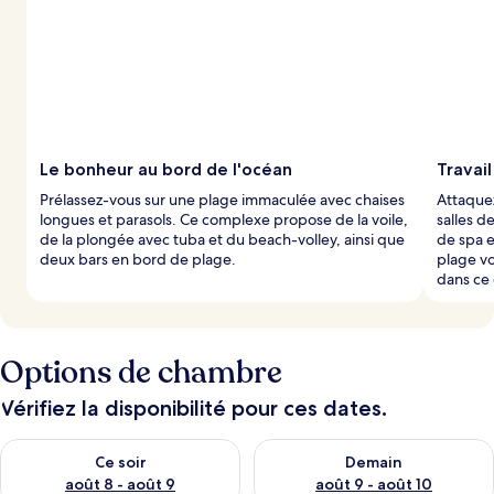
t
é
s
p
a
r
l
Le bonheur au bord de l'océan
Travail
e
Prélassez-vous sur une plage immaculée avec chaises
Attaquez
s
longues et parasols. Ce complexe propose de la voile,
salles d
de la plongée avec tuba et du beach-volley, ainsi que
de spa e
v
deux bars en bord de plage.
plage v
o
dans ce
y
a
g
e
Options de chambre
u
r
s
Vérifiez la disponibilité pour ces dates.
Vérifier la disponibilité pour ce soir août 8 - août 9
Vérifier la disponibilité pour 
Ce soir
Demain
août 8 - août 9
août 9 - août 10