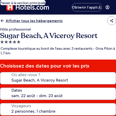
Passer à la section principale
Obtenir l’appli
Afficher tous les hébergements
Hôte professionnel
Sugar Beach, A Viceroy Resort
Hébergement
5.0 étoiles
Complexe touristique au bord de l'eau avec 3 restaurants - Gros Piton à
1,7 km
Choisissez des dates pour voir les prix
Où allez-vous ?
Dates
Voyageurs