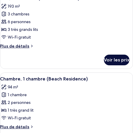
toutes
de
chambre
193 m²
Chambre,
les
mer
4
3 chambres
photos
(Residence)
chambres,
pour
6 personnes
en
ce
front
3 très grands lits
de
type
Wi-Fi gratuit
mer
de
(Residence)
Plus
Plus de détails
chambre :
de
Villa,
détails
Voir les prix
sur
3
le
chambres
type
Afficher
Une chambre à coucher avec un grand l
(Beach
5
de
Chambre, 1 chambre (Beach Residence)
toutes
Residence)
chambre
94 m²
Villa,
les
3
1 chambre
photos
chambres
pour
2 personnes
(Beach
ce
Residence)
1 très grand lit
type
Wi-Fi gratuit
de
Plus
Plus de détails
chambre :
de