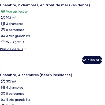
Afficher
Une chambre avec un grand lit, des tab
(Beach
11
de
Chambre, 3 chambres, en front de mer (Residence)
toutes
Residence)
chambre
Vue sur l’océan
Chambre,
les
3
193 m²
photos
chambres
pour
3 chambres
(Beach
ce
Residence)
6 personnes
type
3 très grands lits
de
Wi-Fi gratuit
chambre :
Plus
Plus de détails
Chambre,
de
3
détails
Voir les prix
chambres,
sur
le
en
type
Afficher
Un espace de détente aménagé au bord d
front
13
de
Chambre, 4 chambres (Beach Residence)
toutes
de
chambre
307 m²
Chambre,
les
mer
3
4 chambres
photos
(Residence)
chambres,
pour
8 personnes
en
ce
front
4 très grands lits
de
type