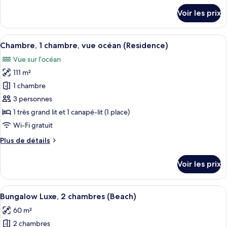
Chambre,
détails
Voir les prix
sur
1
le
chambre
type
Afficher
Une chambre à coucher avec un grand l
(Beach
7
de
Chambre, 1 chambre, vue océan (Residence)
toutes
Residence)
chambre
Vue sur l’océan
Chambre,
les
1
111 m²
photos
chambre
pour
1 chambre
(Beach
ce
Residence)
3 personnes
type
1 très grand lit et 1 canapé-lit (1 place)
de
Wi-Fi gratuit
chambre :
Plus
Plus de détails
Chambre,
de
1
détails
Voir les prix
chambre,
sur
le
vue
type
Afficher
Une chambre à coucher avec un lit à ba
océan
4
de
Bungalow Luxe, 2 chambres (Beach)
toutes
(Residence)
chambre
60 m²
Chambre,
les
1
2 chambres
photos