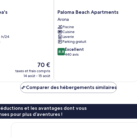
Paloma
a's
Paloma Beach Apartments
Beach
Arona
Apartments
Piscine
Arona
Cuisine
 h/24
Laverie
s
Parking gratuit
8.8
Excellent
8,8
sur
440 avis
10,
Le
70 €
Excellent,
nouveau
440 avis
taxes et frais compris
prix
14 août - 15 août
est
de
Comparer des hébergements similaires
70 €
réductions et les avantages dont vous
ses pour plus d’aventures !