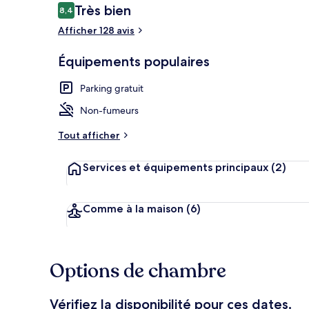
Avis
Très bien
8,4
8,4 sur 10
voyageurs
Afficher 128 avis
Télévision LE
Équipements populaires
Parking gratuit
Non-fumeurs
Tout afficher
Services et équipements principaux
(2)
Comme à la maison
(6)
Options de chambre
Vérifiez la disponibilité pour ces dates.