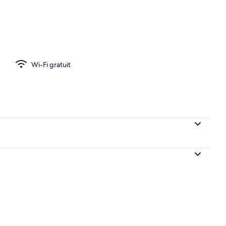
D de 32 pouces avec chaînes numériques, télévision
Wi-Fi gratuit