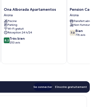
Ona
Pension
Ona Alborada Apartamentos
Pension Casa Blanca
Alborada
Casa
Arona
Arona
Apartamentos
Blanca
Piscine
Transfert aéroport
Arona
Arona
Parking
Non-fumeurs
Wi-Fi gratuit
7.0
Bien
Réception 24 h/24
7,0
sur
776 avis
8.2
Très bien
10,
8,2
sur
253 avis
Bien,
10,
776 avis
Très
bien,
tax
253 avis
Se connecter
S’inscrire gratuitement