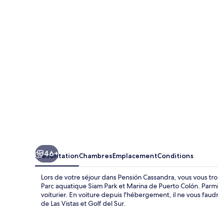
Cassandra
46+
Présentation
Chambres
Emplacement
Conditions
Lors de votre séjour dans Pensión Cassandra, vous vous tr
Parc aquatique Siam Park et Marina de Puerto Colón. Parmi l
voiturier. En voiture depuis l'hébergement, il ne vous fau
de Las Vistas et Golf del Sur.