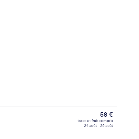
Extérieur
Le
58 €
prix
taxes et frais compris
actuel
24 août - 25 août
Chambre Triple | Minibar, Wi-Fi gratui
est
de