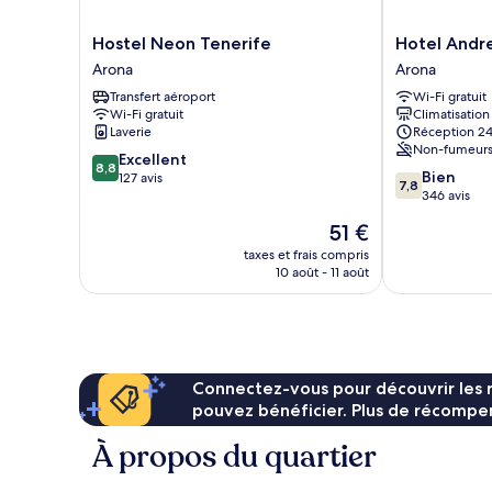
Hostel
Hotel
Hostel Neon Tenerife
Hotel Andre
Neon
Andrea's
Arona
Arona
Tenerife
Arona
Transfert aéroport
Wi-Fi gratuit
Arona
Wi-Fi gratuit
Climatisation
Laverie
Réception 24
Non-fumeur
8.8
Excellent
8,8
7.8
Bien
sur
127 avis
7,8
sur
346 avis
10,
10,
Excellent,
Le
51 €
Bien,
127 avis
nouveau
346 avis
taxes et frais compris
prix
10 août - 11 août
est
de
51 €
Connectez-vous pour découvrir les 
pouvez bénéficier. Plus de récompen
À propos du quartier