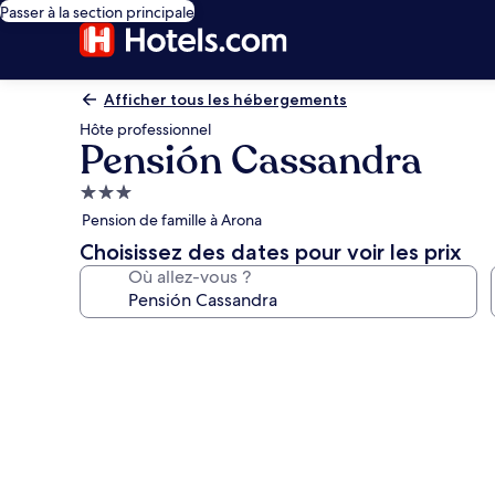
Passer à la section principale
Afficher tous les hébergements
Hôte professionnel
Pensión Cassandra
Hébergement
3.0 étoiles
Pension de famille à Arona
Choisissez des dates pour voir les prix
Où allez-vous ?
Galerie
photos
de
l’hébergement
Pensión