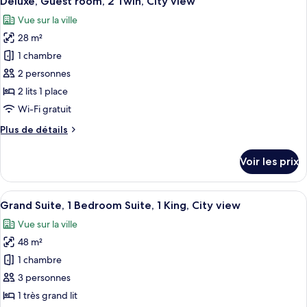
Deluxe, Guest room, 2 Twin, City view
toutes
King,
chambre
Vue sur la ville
Classic,
les
Courtyard
Guest
28 m²
photos
view
room,
pour
1 chambre
1
ce
King,
2 personnes
Courtyard
type
2 lits 1 place
view
de
Wi-Fi gratuit
chambre :
Plus
Plus de détails
Deluxe,
de
Guest
détails
Voir les prix
room,
sur
le
2
type
Afficher
Une chambre d’hôtel dotée d’un grand m
Twin,
8
de
Grand Suite, 1 Bedroom Suite, 1 King, City view
toutes
City
chambre
Vue sur la ville
Deluxe,
les
view
Guest
48 m²
photos
room,
pour
1 chambre
2
ce
Twin,
3 personnes
City
type
1 très grand lit
view