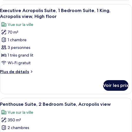
2
type
Afficher
Un salon élégant, avec un canapé, deux
Bedroom
9
de
Executive Acropolis Suite, 1 Bedroom Suite, 1 King,
toutes
Suite,
chambre
Acropolis view, High floor
Grand
les
City
Vue sur la ville
Deluxe
photos
view
Suite,
70 m²
pour
2
1 chambre
ce
Bedroom
Suite,
type
3 personnes
City
de
1 très grand lit
view
chambre :
Wi-Fi gratuit
Executive
Plus
Plus de détails
Acropolis
de
Suite,
détails
Voir les prix
sur
1
le
Bedroom
type
Afficher
Un salon élégant, doté de deux canapés
Suite,
13
de
Penthouse Suite, 2 Bedroom Suite, Acropolis view
toutes
1
chambre
Vue sur la ville
Executive
les
King,
Acropolis
350 m²
photos
Acropolis
Suite,
pour
2 chambres
view,
1