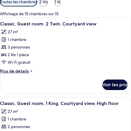
Toutes les chambres
2 lits
1 lit
disponibles
pour
Affichage de 15 chambres sur 15
les
Afficher
Une chambre d’hôtel avec deux lits, 
4
Classic, Guest room, 2 Twin, Courtyard view
chambres
toutes
27 m²
les
1 chambre
photos
pour
3 personnes
ce
2 lits 1 place
type
Wi-Fi gratuit
de
Plus
Plus de détails
chambre :
de
Classic,
détails
Voir les prix
sur
Guest
le
room,
type
Afficher
Un lit bien fait, avec du linge de lit b
2
4
de
Classic, Guest room, 1 King, Courtyard view, High floor
toutes
Twin,
chambre
27 m²
Classic,
les
Courtyard
Guest
1 chambre
photos
view
room,
pour
2 personnes
2