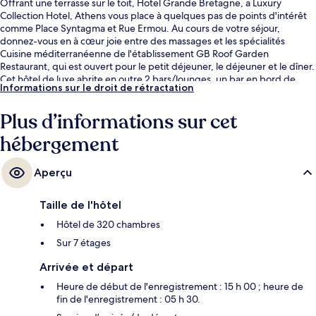
Offrant une terrasse sur le toit, Hotel Grande Bretagne, a Luxury
Collection Hotel, Athens vous place à quelques pas de points d'intérêt
comme Place Syntagma et Rue Ermou. Au cours de votre séjour,
donnez-vous en à cœur joie entre des massages et les spécialités
Cuisine méditerranéenne de l'établissement GB Roof Garden
Restaurant, qui est ouvert pour le petit déjeuner, le déjeuner et le dîner.
Cet hôtel de luxe abrite en outre 2 bars/lounges, un bar en bord de
Informations sur le droit de rétractation
piscine et une salle de fitness. Les autres voyageurs sont séduits par le
personnel attentionné et la présentation générale. Les transports
Plus d’informations sur cet
publics sont rapidement accessibles à pied : Station de métro Sýntagma
se situe à quelques pas et Station de métro Panépistimio, à 8 min de
hébergement
marche à peine.
Aperçu
Taille de l'hôtel
Hôtel de 320 chambres
Sur 7 étages
Arrivée et départ
Heure de début de l'enregistrement : 15 h 00 ; heure de
fin de l'enregistrement : 05 h 30.