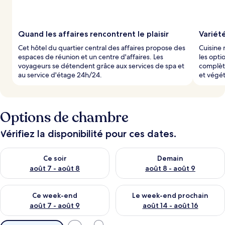
a
r
l
Quand les affaires rencontrent le plaisir
Variét
e
Cet hôtel du quartier central des affaires propose des
Cuisine 
s
espaces de réunion et un centre d'affaires. Les
les opti
voyageurs se détendent grâce aux services de spa et
complète
v
au service d'étage 24h/24.
et végét
o
y
a
g
Options de chambre
e
u
r
Vérifiez la disponibilité pour ces dates.
s
Vérifier la disponibilité pour ce soir août 7 - août 8
Vérifier la disponibilité pour 
Ce soir
Demain
août 7 - août 8
août 8 - août 9
Vérifier la disponibilité pour ce week-end août 7 - août 9
Vérifier la disponibilité pour 
Ce week-end
Le week-end prochain
août 7 - août 9
août 14 - août 16
Filtres