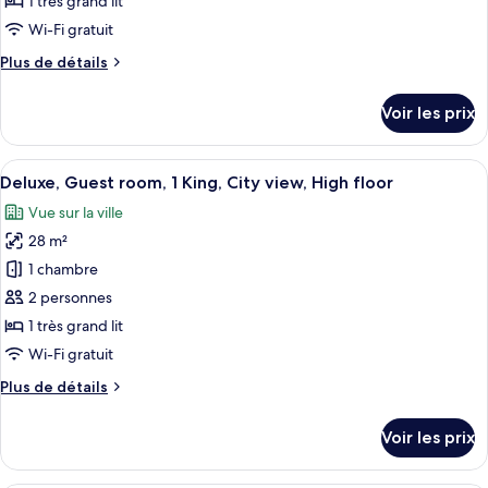
1 très grand lit
King,
de
Wi-Fi gratuit
Acropolis
chambre :
view,
Plus
Plus de détails
Deluxe
High
de
floor
Acropolis,
détails
Voir les prix
Guest
sur
le
room,
type
Afficher
Une chambre d’hôtel avec un grand lit
1
3
de
Deluxe, Guest room, 1 King, City view, High floor
toutes
King,
chambre
Vue sur la ville
Deluxe
les
Acropolis
Acropolis,
28 m²
photos
view
Guest
pour
1 chambre
room,
ce
1
2 personnes
King,
type
1 très grand lit
Acropolis
de
Wi-Fi gratuit
view
chambre :
Plus
Plus de détails
Deluxe,
de
Guest
détails
Voir les prix
room,
sur
le
1
type