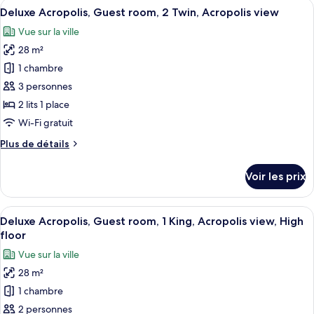
Afficher
Une chambre d’hôtel avec deux lits, un
King,
3
de
Deluxe Acropolis, Guest room, 2 Twin, Acropolis view
toutes
City
chambre
Vue sur la ville
Deluxe,
les
view,
Guest
28 m²
photos
High
room,
pour
floor
1 chambre
1
ce
King,
3 personnes
City
type
2 lits 1 place
view,
de
Wi-Fi gratuit
High
chambre :
floor
Plus
Plus de détails
Deluxe
de
Acropolis,
détails
Voir les prix
Guest
sur
le
room,
type
Afficher
Une chambre d’hôtel avec un grand lit, 
2
5
de
Deluxe Acropolis, Guest room, 1 King, Acropolis view, High
toutes
Twin,
chambre
floor
Deluxe
les
Acropolis
Vue sur la ville
Acropolis,
photos
view
Guest
28 m²
pour
room,
1 chambre
ce
2
Twin,
type
2 personnes