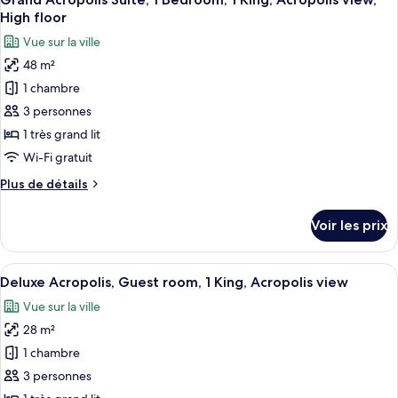
toutes
City
chambre
High floor
Deluxe,
les
view
Vue sur la ville
Guest
photos
room,
48 m²
pour
1
1 chambre
ce
King,
City
type
3 personnes
view
de
1 très grand lit
chambre :
Wi-Fi gratuit
Grand
Plus
Plus de détails
Acropolis
de
Suite,
détails
Voir les prix
sur
1
le
Bedroom,
type
Afficher
Une chambre d’hôtel avec un grand lit,
1
6
de
Deluxe Acropolis, Guest room, 1 King, Acropolis view
toutes
King,
chambre
Vue sur la ville
Grand
les
Acropolis
Acropolis
28 m²
photos
view,
Suite,
pour
1 chambre
High
1
ce
Bedroom,
floor
3 personnes
1
type