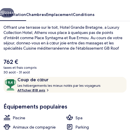
a
cédent
Suivant
Luxury
234+
Présentation
Chambres
Emplacement
Conditions
Collection
Offrant une terrasse sur le toit, Hotel Grande Bretagne, a Luxury
Hotel,
Collection Hotel, Athens vous place à quelques pas de points
d'intérêt comme Place Syntagma et Rue Ermou. Au cours de votre
Athens
séjour, donnez-vous en à cœur joie entre des massages et les
spécialités Cuisine méditerranéenne de l'établissement GB Roof
Garden Restaurant, qui est ouvert pour le petit déjeuner, le
déjeuner et le dîner. Cet hôtel de luxe abrite en outre 2
Le
762 €
bars/lounges, un bar en bord de piscine et une salle de fitness. Les
prix
taxes et frais compris
autres voyageurs sont séduits par le personnel attentionné et la
actuel
30 août - 31 août
présentation générale. Les transports publics sont rapidement
Penthouse Suite, 2 Bedroom Suite, Acro
est
Avis
9,4
accessibles à pied : Station de métro Sýntagma se situe à quelques
Coup de cœur
de
pas et Station de métro Panépistimio, à 8 min de marche à peine.
voyageurs
L
sur
Les hébergements les mieux notés par les voyageurs
762 €.
e
Afficher 818 avis
10,
s
Coup
de
Équipements populaires
h
cœur
é
b
Piscine
Spa
e
r
Animaux de compagnie
Parking