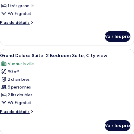
Acropolis
de
1 très grand lit
view
chambre :
Wi-Fi gratuit
Deluxe
Plus
Plus de détails
Acropolis,
de
Guest
détails
Voir les prix
sur
room,
le
1
type
Afficher
Une chambre d’hôtel avec un lit, deux 
King,
7
de
Grand Deluxe Suite, 2 Bedroom Suite, City view
toutes
Acropolis
chambre
Vue sur la ville
Deluxe
les
view,
Acropolis,
90 m²
photos
High
Guest
pour
2 chambres
floor
room,
ce
1
5 personnes
King,
type
2 lits doubles
Acropolis
de
Wi-Fi gratuit
view,
chambre :
High
Plus
Plus de détails
Grand
floor
de
Deluxe
détails
Voir les prix
Suite,
sur
le