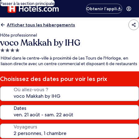
Passer à la section principale
Obtenir l’appli
Afficher tous les hébergements
Hôte professionnel
voco Makkah by IHG
Hébergement
4.0 étoiles
Hôtel dans le centre-ville à proximité de Les Tours de l'Horloge, en
liaison directe avec un centre commercial et disposant 6 de restaurants
Choisissez des dates pour voir les prix
Où allez-vous ?
Dates
Voyageurs