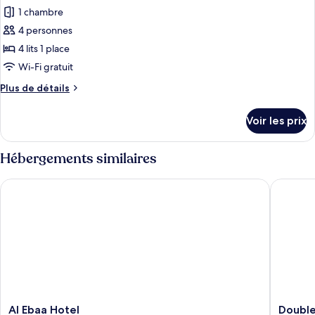
Deluxe,
1 chambre
photos
plusieurs
pour
4 personnes
lits
ce
4 lits 1 place
type
Wi-Fi gratuit
de
Plus
Plus de détails
chambre :
de
Chambre
détails
Voir les prix
sur
Deluxe,
le
plusieurs
type
Hébergements similaires
lits
de
chambre
Al Ebaa Hotel
Doubletr
Chambre
Deluxe,
plusieurs
lits
Al
Doublet
Al Ebaa Hotel
Double