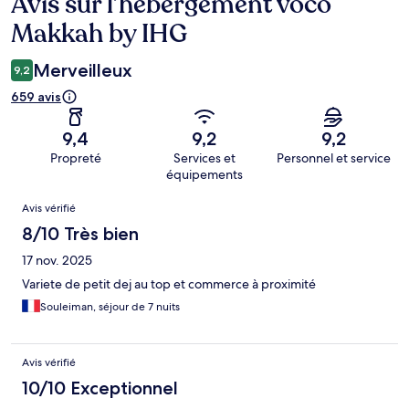
Avis sur l’hébergement voco
Avis
Makkah by IHG
Merveilleux
9,2
659 avis
9,4
9,2
9,2
Propreté
Services et
Personnel et service
équipements
Avis
Avis vérifié
8/10 Très bien
17 nov. 2025
Variete de petit dej au top et commerce à proximité
Souleiman, séjour de 7 nuits
Avis vérifié
10/10 Exceptionnel