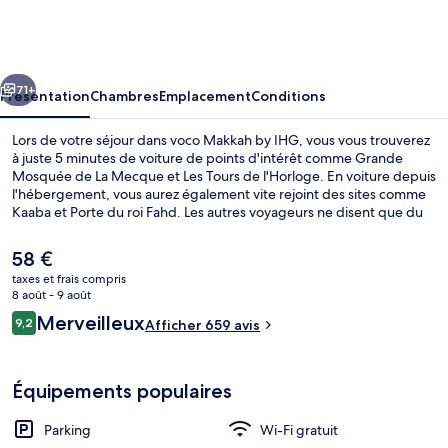
Makkah
by
IHG
cédent
Suivant
71+
Présentation
Chambres
Emplacement
Conditions
Lors de votre séjour dans voco Makkah by IHG, vous vous trouverez
à juste 5 minutes de voiture de points d'intérêt comme Grande
Mosquée de La Mecque et Les Tours de l'Horloge. En voiture depuis
l'hébergement, vous aurez également vite rejoint des sites comme
Kaaba et Porte du roi Fahd. Les autres voyageurs ne disent que du
bien en ce qui concerne le personnel attentionné.
Le
58 €
prix
taxes et frais compris
actuel
8 août - 9 août
Extérieur
est
Avis
Merveilleux
9,2
Afficher 659 avis
de
9,2 sur 10
voyageurs
58 €.
Équipements populaires
Parking
Wi-Fi gratuit