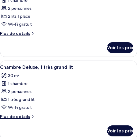
1 chambre
photos
1
pour
2 personnes
chambre
ce
2 lits 1 place
type
Wi-Fi gratuit
de
Plus
Plus de détails
chambre :
de
Chambre
détails
Voir les prix
sur
Deluxe,
le
2
type
Afficher
Une chambre d’hôtel avec un grand lit,
lits
7
de
Chambre Deluxe, 1 très grand lit
toutes
une
chambre
30 m²
Chambre
les
place
Deluxe,
1 chambre
photos
2
pour
2 personnes
lits
ce
une
1 très grand lit
place
type
Wi-Fi gratuit
de
Plus
Plus de détails
chambre :
de
Chambre
détails
Voir les prix
sur
Deluxe,