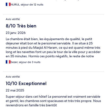
NURUL, séjour de 12 nuits
Avis vérifié
8/10 Très bien
23 janv. 2026
La chambre était bien, les équipements de qualité, le petit
déjeuner était bon et le personnel serviable. Il se situe à 25
minutes à pied du Masjid Al Haram, ce qui est quand même très
long et les navettes font un peu le tour de la ville pour y accéder
en 35 minutes. Hormis ces points négatifs, le reste de notre
expérience était très bien. Mention spécial pour les ascenseurs
Sezer, séjour de 3 nuits
qui nous ont un peu perturbé.
Avis vérifié
10/10 Exceptionnel
22 mai 2025
Super séjour dans cet hôtel! Le personnel est vraiment serviable
et gentil, les chambres sont spacieuses et très très propre. Nous
reviendrons en famille très bientôt