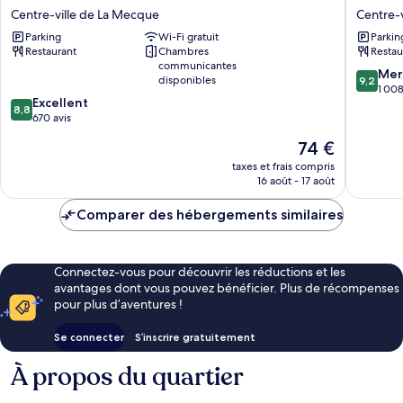
Ebaa
by
Centre-ville de La Mecque
Centre-
Hotel
Hilton
Parking
Wi-Fi gratuit
Parkin
Centre-
Jabal
Restaurant
Chambres
Restau
ville
Omar
communicantes
de
Makkah
9.2
Mer
disponibles
9,2
La
Centre-
sur
1 008
8.8
Excellent
Mecque
ville
10,
8,8
sur
670 avis
de
Merveill
10,
La
1 008 av
Le
74 €
Excellent,
Mecque
nouveau
670 avis
taxes et frais compris
prix
16 août - 17 août
est
de
Comparer des hébergements similaires
74 €
Connectez-vous pour découvrir les réductions et les
avantages dont vous pouvez bénéficier. Plus de récompenses
pour plus d’aventures !
Se connecter
S’inscrire gratuitement
À propos du quartier