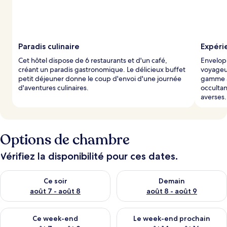
Paradis culinaire
Expéri
Cet hôtel dispose de 6 restaurants et d'un café,
Envelopp
créant un paradis gastronomique. Le délicieux buffet
voyageur
petit déjeuner donne le coup d'envoi d'une journée
gamme av
d'aventures culinaires.
occultan
averses.
Options de chambre
Vérifiez la disponibilité pour ces dates.
Vérifier la disponibilité pour ce soir août 7 - août 8
Vérifier la disponibilité pour 
Ce soir
Demain
août 7 - août 8
août 8 - août 9
Vérifier la disponibilité pour ce week-end août 7 - août 9
Vérifier la disponibilité pour 
Ce week-end
Le week-end prochain