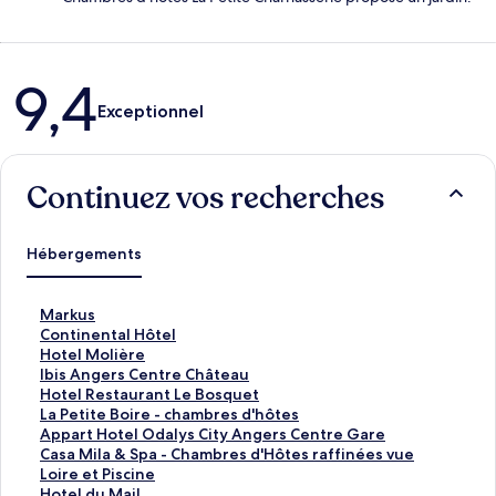
Avis
9,4
Exceptionnel
Continuez vos recherches
Hébergements
L
Markus
i
L
Continental Hôtel
e
i
L
Hotel Molière
n
e
i
L
Ibis Angers Centre Château
o
n
e
i
L
Hotel Restaurant Le Bosquet
u
o
n
e
i
L
La Petite Boire - chambres d'hôtes
v
u
o
n
e
i
L
Appart Hotel Odalys City Angers Centre Gare
r
v
u
o
n
e
i
L
Casa Mila & Spa - Chambres d'Hôtes raffinées vue
a
r
v
u
o
n
e
i
Loire et Piscine
n
a
r
v
u
o
n
e
L
Hotel du Mail