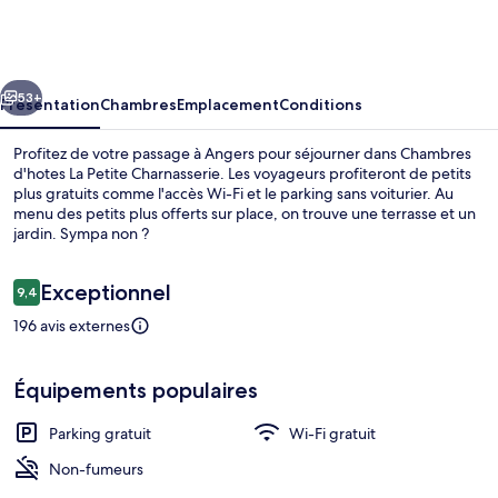
d'hotes
La
Petite
cédent
Suivant
Charnasserie
53+
Présentation
Chambres
Emplacement
Conditions
Profitez de votre passage à Angers pour séjourner dans Chambres
d'hotes La Petite Charnasserie. Les voyageurs profiteront de petits
plus gratuits comme l'accès Wi-Fi et le parking sans voiturier. Au
menu des petits plus offerts sur place, on trouve une terrasse et un
jardin. Sympa non ?
Avis
Exceptionnel
9,4
9,4 sur 10
voyageurs
196 avis externes
Restaurant
Équipements populaires
Parking gratuit
Wi-Fi gratuit
Non-fumeurs