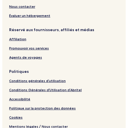
e
e
o
r
d
é
s
n
s
R
d
Nous contacter
v
g
A
e
e
u
r
t
s
t
Évaluer un hébergement
e
e
r
t
o
L
s
i
H
u
Réservé aux fournisseurs, affiliés et médias
o
u
e
r
i
m
n
i
Affiliation
r
r
s
e
i
m
Promouvoir vos services
e
e
e
t
t
Agents de voyages
P
t
i
Politiques
s
c
Conditions générales d’utilisation
i
n
Conditions Générales d’Utilisation d’Abritel
e
Accessibilité
Politique sur la protection des données
Cookies
Mentions légales / Nous contacter