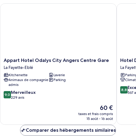
Appart Hotel Odalys City Angers Centre Gare
Hotel D
Appart
Hotel
Appart Hotel Odalys City Angers Centre Gare
Hotel
Hotel
De
La Fayette-Eblé
La Fayet
Odalys
Champa
Kitchenette
Laverie
Parkin
City
La
Animaux de compagnie
Parking
Climat
Angers
Fayette-
admis
Centre
Eblé
8.8
Exce
8,8
9.0
Gare
Merveilleux
sur
567 a
9,0
sur
La
229 avis
10,
10,
Fayette-
Excellen
Le
60 €
Merveilleux,
Eblé
567 avis
nouveau
229 avis
taxes et frais compris
prix
15 août - 16 août
est
de
Comparer des hébergements similaires
60 €