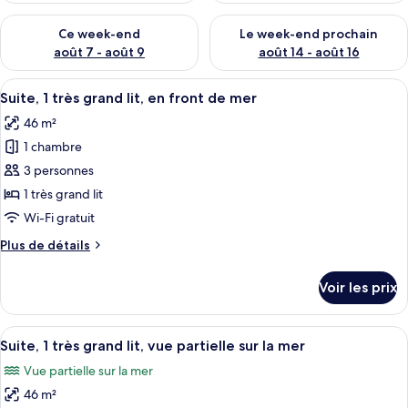
Vérifier la disponibilité pour ce week-end août 7 - août 9
Vérifier la disponibilité pour 
Ce week-end
Le week-end prochain
août 7 - août 9
août 14 - août 16
Afficher
Une chambre d’hôtel équipée d’un canap
7
Suite, 1 très grand lit, en front de mer
toutes
46 m²
les
1 chambre
photos
pour
3 personnes
ce
1 très grand lit
type
Wi-Fi gratuit
de
Plus
Plus de détails
chambre :
de
Suite,
détails
Voir les prix
sur
1
le
très
type
Afficher
Suite, 1 très grand lit, vue partielle s
grand
7
de
Suite, 1 très grand lit, vue partielle sur la mer
toutes
lit,
chambre
Vue partielle sur la mer
Suite,
les
en
1
46 m²
photos
front
très