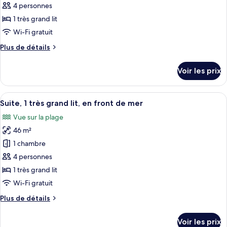
pour
4 personnes
de
grand
ce
lit,
mer
1 très grand lit
en
type
Wi-Fi gratuit
front
de
de
Plus
Plus de détails
chambre :
mer
de
Suite,
détails
Voir les prix
sur
1
le
très
type
Afficher
Un salon comprenant un canapé, une lam
grand
7
de
Suite, 1 très grand lit, en front de mer
toutes
lit,
chambre
Vue sur la plage
Suite,
les
vue
1
46 m²
photos
partielle
très
pour
1 chambre
sur
grand
ce
lit,
la
4 personnes
vue
type
mer
1 très grand lit
partielle
de
Wi-Fi gratuit
sur
chambre :
la
Plus
Plus de détails
Suite,
mer
de
1
détails
Voir les prix
très
sur