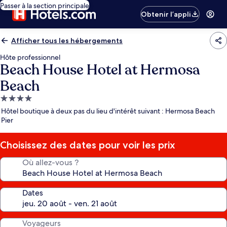
Passer à la section principale
Obtenir l’appli
Afficher tous les hébergements
Hôte professionnel
Beach House Hotel at Hermosa
Beach
Hébergement
4.0 étoiles
Hôtel boutique à deux pas du lieu d'intérêt suivant : Hermosa Beach
Pier
Choisissez des dates pour voir les prix
Où allez-vous ?
Dates
Voyageurs