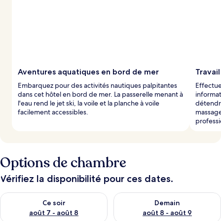
é
s
p
a
r
l
Aventures aquatiques en bord de mer
Travail
e
Embarquez pour des activités nautiques palpitantes
Effectue
s
dans cet hôtel en bord de mer. La passerelle menant à
informat
l'eau rend le jet ski, la voile et la planche à voile
détendre
v
facilement accessibles.
massage 
o
professi
y
a
g
e
Options de chambre
u
r
s
Vérifiez la disponibilité pour ces dates.
Vérifier la disponibilité pour ce soir août 7 - août 8
Vérifier la disponibilité pour 
Ce soir
Demain
août 7 - août 8
août 8 - août 9