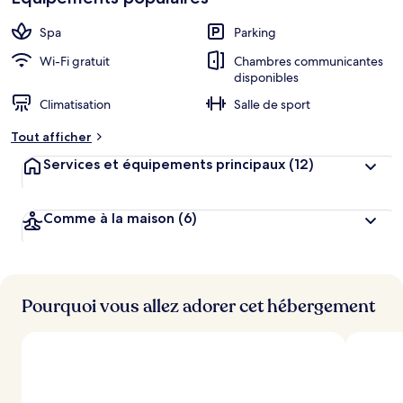
cœur
é
b
Spa
Parking
e
r
Wi-Fi gratuit
Chambres communicantes
g
disponibles
e
Climatisation
Salle de sport
m
e
Tout afficher
n
t
Services et équipements principaux
(12)
s
l
Comme à la maison
(6)
e
s
m
i
Pourquoi vous allez adorer cet hébergement
e
u
x
n
o
t