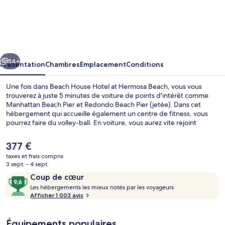
Beach
House
Hotel
at
cédent
Suivant
Hermosa
54+
Présentation
Chambres
Emplacement
Conditions
Beach
Une fois dans Beach House Hotel at Hermosa Beach, vous vous
trouverez à juste 5 minutes de voiture de points d'intérêt comme
Manhattan Beach Pier et Redondo Beach Pier (jetée). Dans cet
hébergement qui accueille également un centre de fitness, vous
pourrez faire du volley-ball. En voiture, vous aurez vite rejoint
Hermosa Beach Pier et Del Amo Fashion Center depuis cet hôtel
boutique. Les autres voyageurs ne tarissent pas d'éloges en ce qui
Le
377 €
concerne le personnel attentionné et la proximité avec la plage.
prix
taxes et frais compris
actuel
3 sept. - 4 sept.
Suite, 1 très grand lit, en front de mer 
est
Avis
9,6
Coup de cœur
de
voyageurs
L
sur
Les hébergements les mieux notés par les voyageurs
377 €.
e
Afficher 1 003 avis
10,
s
Coup
de
Équipements populaires
h