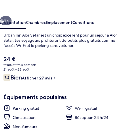
Alor
Setar
cédent
Suivant
34+
Présentation
Chambres
Emplacement
Conditions
Urban Inn Alor Setar est un choix excellent pour un séjour à Alor
Setar. Les voyageurs profiteront de petits plus gratuits comme
l'accès Wi-Fi et le parking sans voiturier.
Le
24 €
prix
taxes et frais compris
actuel
21 août - 22 août
est
Avis
Bien
7,2
Afficher 27 avis
de
7,2 sur 10
voyageurs
Enceinte de l’hébergement
24 €.
Équipements populaires
Parking gratuit
Wi-Fi gratuit
Climatisation
Réception 24 h/24
Non-fumeurs