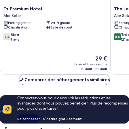
T+
The
T+ Premium Hotel
The Le
Premium
Leverag
Alor Setar
Alor Set
Hotel
Busines
Parking gratuit
Wi-Fi gratuit
Parkin
Alor
Hotel
Climatisation
Salle de sport
Climat
Setar
Mergon
Alor
7.4
8.0
Bien
Trè
7,4
8,0
Setar
sur
sur
9 avis
121 a
10,
10,
Bien,
Très
9 avis
bien,
Le
29 €
121 avis
nouveau
taxes et frais compris
prix
21 août - 22 août
est
de
Comparer des hébergements similaires
29 €
Connectez-vous pour découvrir les réductions et les
avantages dont vous pouvez bénéficier. Plus de récompenses
pour plus d’aventures !
Se connecter
S’inscrire gratuitement