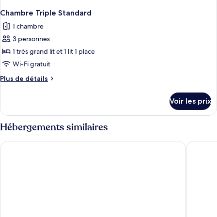
Chambre Triple Standard
1 chambre
3 personnes
1 très grand lit et 1 lit 1 place
Wi-Fi gratuit
Plus
Plus de détails
de
détails
Voir les prix
sur
le
type
Hébergements similaires
de
chambre
T+ Premium Hotel
The Leve
Chambre
Triple
Standard