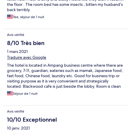
the floor . The room bed has some insects , bitten my husband’s
back terribly.
Tee, séjour de 1 nuit
Avis vérifié
8/10 Très bien
1 mars 2021
Traduire avec Google
The hotel is located in Ampang business centre where there are
grocery, 7-11, guardian, eateries such as mamak, Japanese food,
fast food, Chinese food, laundry etc. Good for business trip or
visiting purpose as it is very convenient and strategically
located. Blackwood cafe is just beside the lobby. Room is clean
but very small (not a big deal if you just need to get shower and
Séjour de 1 nuit
sleep done there). Basic amenities such as shower gel
toothbrush etc included. There is water machine and air purifier
located at common area of each floor.
Avis vérifié
10/10 Exceptionnel
10 janv. 2021