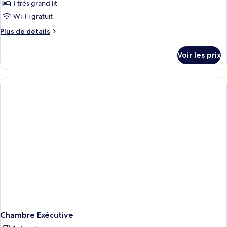
1 très grand lit
Wi-Fi gratuit
Plus
Plus de détails
de
détails
Voir les prix
sur
le
type
de
chambre
Chambre
Double
Deluxe
Chambre Exécutive