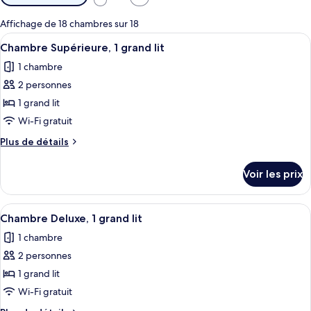
disponibles
pour
Affichage de 18 chambres sur 18
les
Afficher
Une chambre d’hôtel avec un lit, deux o
8
Chambre Supérieure, 1 grand lit
chambres
toutes
1 chambre
les
2 personnes
photos
pour
1 grand lit
ce
Wi-Fi gratuit
type
Plus
Plus de détails
de
de
chambre :
détails
Voir les prix
sur
Chambre
le
Supérieure,
type
Afficher
Un lit bien fait, avec du linge de lit
1
8
de
Chambre Deluxe, 1 grand lit
toutes
chambre
grand
1 chambre
Chambre
les
lit
Supérieure,
2 personnes
photos
1
pour
1 grand lit
grand
ce
lit
Wi-Fi gratuit
type