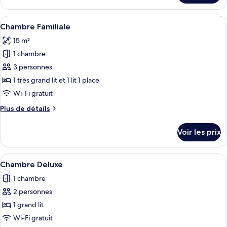
Suite
le
Studio
type
Afficher
Une chambre d’hôtel avec un lit, un bu
Exécutive
1
de
Chambre Familiale
toutes
chambre
15 m²
Suite
les
Studio
1 chambre
photos
Exécutive
pour
3 personnes
ce
1 très grand lit et 1 lit 1 place
type
Wi-Fi gratuit
de
Plus
Plus de détails
chambre :
de
Chambre
détails
Voir les prix
sur
Familiale
le
type
Afficher
Une chambre d’hôtel comprenant un lit
1
de
Chambre Deluxe
toutes
chambre
1 chambre
Chambre
les
Familiale
2 personnes
photos
pour
1 grand lit
ce
Wi-Fi gratuit