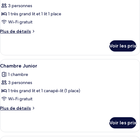
Double
3 personnes
photos
Exécutive
pour
1 très grand lit et 1 lit 1 place
ce
Wi-Fi gratuit
type
Plus
Plus de détails
de
de
chambre :
détails
Voir les prix
sur
Chambre
le
Triple
type
Afficher
Une chambre d’hôtel moderne avec un g
Exécutive
1
de
Chambre Junior
toutes
chambre
1 chambre
Chambre
les
Triple
3 personnes
photos
Exécutive
pour
1 très grand lit et 1 canapé-lit (1 place)
ce
Wi-Fi gratuit
type
Plus
Plus de détails
de
de
chambre :
détails
Voir les prix
sur
Chambre
le
Junior
type
Afficher
Une chambre d’hôtel équipée d’un lit, 