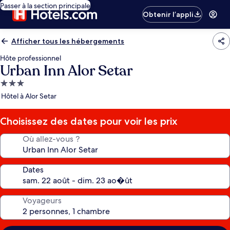
Passer à la section principale
Obtenir l’appli
Afficher tous les hébergements
Hôte professionnel
Urban Inn Alor Setar
Hébergement
3.0 étoiles
Hôtel à Alor Setar
Choisissez des dates pour voir les prix
Où allez-vous ?
Dates
Voyageurs