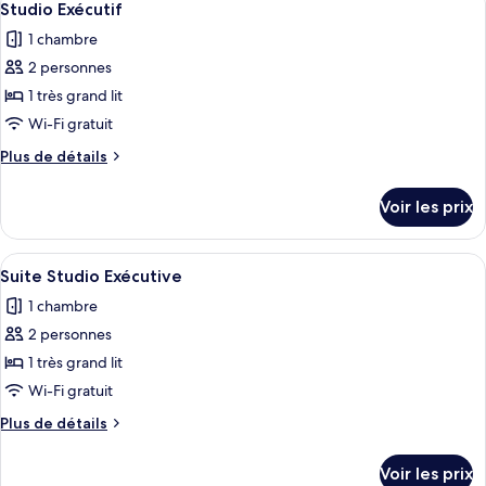
3
de
Studio Exécutif
toutes
chambre
1 chambre
Chambre
les
Junior
2 personnes
photos
pour
1 très grand lit
ce
Wi-Fi gratuit
type
Plus
Plus de détails
de
de
chambre :
détails
Voir les prix
sur
Studio
le
Exécutif
type
Afficher
Une chambre d’hôtel avec un lit, un bu
3
de
Suite Studio Exécutive
toutes
chambre
1 chambre
Studio
les
Exécutif
2 personnes
photos
pour
1 très grand lit
ce
Wi-Fi gratuit
type
Plus
Plus de détails
de
de
chambre :
détails
Voir les prix
sur