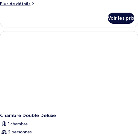
type
Plus
Plus de détails
de
de
chambre :
détails
Voir les prix
sur
Chambre
le
Deluxe
type
de
chambre
Chambre
Deluxe
Chambre Double Deluxe
1 chambre
2 personnes