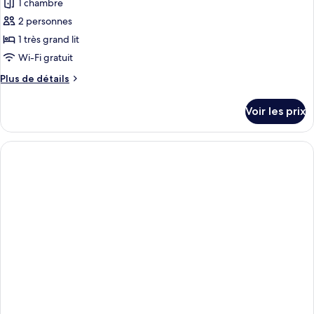
1 chambre
2 personnes
1 très grand lit
Wi-Fi gratuit
Plus
Plus de détails
de
détails
Voir les prix
sur
le
type
de
chambre
Chambre
Exécutive