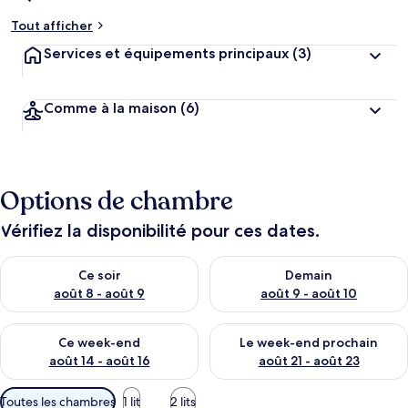
Tout afficher
Services et équipements principaux
(3)
Comme à la maison
(6)
Options de chambre
Vérifiez la disponibilité pour ces dates.
Vérifier la disponibilité pour ce soir août 8 - août 9
Vérifier la disponibilité pour 
Ce soir
Demain
août 8 - août 9
août 9 - août 10
Vérifier la disponibilité pour ce week-end août 14 - août 16
Vérifier la disponibilité pour
Ce week-end
Le week-end prochain
août 14 - août 16
août 21 - août 23
Filtres
Toutes les chambres
1 lit
2 lits