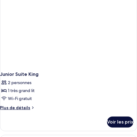
chambre
Junior
Suite
Double
Junior Suite King
2 personnes
1 très grand lit
Wi-Fi gratuit
Plus
Plus de détails
de
détails
Voir les prix
sur
le
type