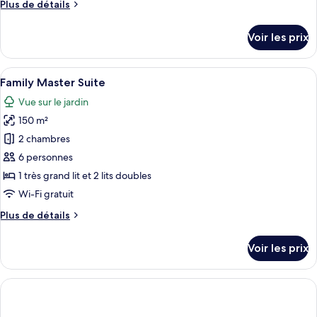
Plus
Plus de détails
chambre :
de
Master
détails
Voir les prix
sur
Suite
le
Grand
type
Afficher
Une chambre d’hôtel avec un grand lit,
6
de
Family Master Suite
toutes
chambre
Vue sur le jardin
Master
les
Suite
150 m²
photos
Grand
pour
2 chambres
ce
6 personnes
type
1 très grand lit et 2 lits doubles
de
Wi-Fi gratuit
chambre :
Plus
Plus de détails
Family
de
Master
détails
Voir les prix
Suite
sur
le
type
de
chambre
Family