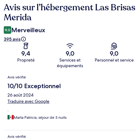
Avis sur l’hébergement Las Brisas
Avis
Merida
Merveilleux
9,0
395 avis
9,4
9,0
9,0
Propreté
Services et
Personnel et service
équipements
Avis
Avis vérifié
10/10 Exceptionnel
26 août 2024
Traduire avec Google
.
Marta Patricia, séjour de 3 nuits
Avis vérifié