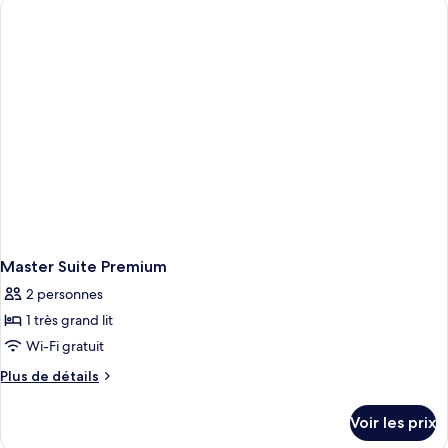
de
chambre
Junior
Suite
King
Master Suite Premium
2 personnes
1 très grand lit
Wi-Fi gratuit
Plus
Plus de détails
de
détails
Voir les prix
sur
le