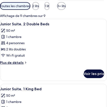
Filtres
Toutes les chambres
2 lits
1 lit
3+ lits
disponibles
pour
Affichage de 9 chambres sur 9
les
Afficher
Une chambre d’hôtel avec deux lits, un
8
Junior Suite, 2 Double Beds
chambres
toutes
50 m²
les
1 chambre
photos
pour
4 personnes
ce
2 lits doubles
type
Wi-Fi gratuit
de
Plus
Plus de détails
chambre :
de
Junior
détails
Voir les prix
sur
Suite,
le
2
type
Afficher
Une chambre d’hôtel moderne, dotée d’
Double
9
de
Junior Suite, 1 King Bed
toutes
Beds
chambre
50 m²
Junior
les
Suite,
1 chambre
photos
2