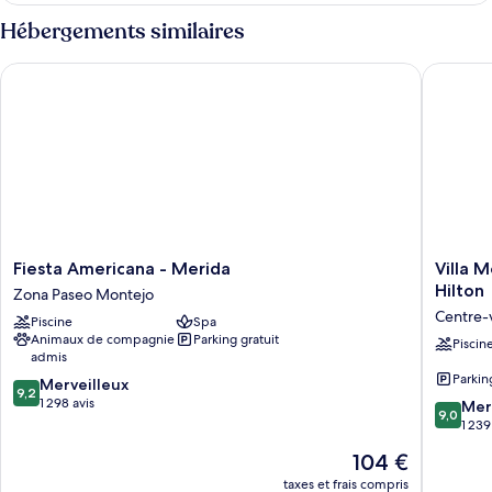
type
Hébergements similaires
de
chambre
Fiesta Americana - Merida
Villa Me
Master
Suite
Premium
Fiesta
Villa
Fiesta Americana - Merida
Villa 
Americana
Merced
Hilton
Zona Paseo Montejo
-
Merida,
Centre-v
Piscine
Spa
Merida
Curio
Animaux de compagnie
Parking gratuit
Zona
Collecti
Piscin
admis
Paseo
by
Parkin
9.2
Montejo
Merveilleux
Hilton
9,2
sur
1 298 avis
Centre-
9.0
Mer
9,0
10,
ville
sur
1 239
Merveilleux,
de
10,
Le
104 €
1 298 avis
Mérida
Merveill
nouveau
1 239 avi
taxes et frais compris