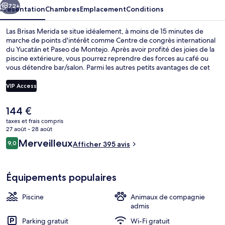
72+
Présentation
Chambres
Emplacement
Conditions
Las Brisas Merida se situe idéalement, à moins de 15 minutes de
marche de points d'intérêt comme Centre de congrès international
du Yucatán et Paseo de Montejo. Après avoir profité des joies de la
piscine extérieure, vous pourrez reprendre des forces au café ou
vous détendre bar/salon. Parmi les autres petits avantages de cet
hébergement figurent une salle de fitness ouverte 24 h/24, une
salle de fitness et une terrasse. Les autres voyageurs adorent le
VIP Access
personnel attentionné.
Le
144 €
Restaurant
prix
taxes et frais compris
actuel
27 août - 28 août
est
Avis
Merveilleux
9,0
Afficher 395 avis
de
9,0 sur 10
voyageurs
144 €.
Équipements populaires
Piscine
Animaux de compagnie
admis
Parking gratuit
Wi-Fi gratuit