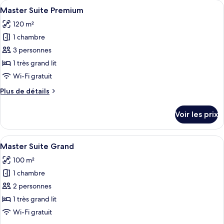
Afficher
Une chambre d’hôtel avec un grand lit,
King
6
de
Master Suite Premium
toutes
Bed
chambre
120 m²
Master
les
Suite,
1 chambre
photos
1
pour
3 personnes
King
ce
Bed
1 très grand lit
type
Wi-Fi gratuit
de
Plus
Plus de détails
chambre :
de
Master
détails
Voir les prix
sur
Suite
le
Premium
type
Afficher
Une chambre d’hôtel moderne dotée d’un
8
de
Master Suite Grand
toutes
chambre
100 m²
Master
les
Suite
1 chambre
photos
Premium
pour
2 personnes
ce
1 très grand lit
type
Wi-Fi gratuit
de