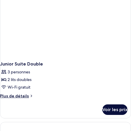
Master
Suite
Junior Suite Double
3 personnes
2 lits doubles
Wi-Fi gratuit
Plus
Plus de détails
de
détails
Voir les prix
sur
le
type
de