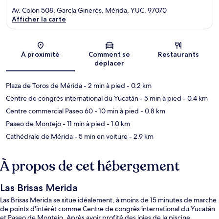
Av. Colon 508, García Ginerés, Mérida, YUC, 97070
Afficher la carte
Carte
À proximité
Comment se
Restaurants
déplacer
Plaza de Toros de Mérida
- 2 min à pied
- 0.2 km
Centre de congrès international du Yucatán
- 5 min à pied
- 0.4 km
Centre commercial Paseo 60
- 10 min à pied
- 0.8 km
Paseo de Montejo
- 11 min à pied
- 1.0 km
Cathédrale de Mérida
- 5 min en voiture
- 2.9 km
À propos de cet hébergement
Las Brisas Merida
Las Brisas Merida se situe idéalement, à moins de 15 minutes de marche
de points d'intérêt comme Centre de congrès international du Yucatán
et Paseo de Montejo. Après avoir profité des joies de la piscine